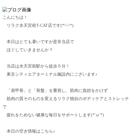
こんにちは！
リラク水天宮前T-CAT店です(*^-^*)
本日はとても暑いですが是非当店で
ほぐしていきませんか？
当店は水天宮前駅から徒歩５分！
東京シティエアターミナル施設内にございます♪
「肩甲骨」と「骨盤」を重視し、筋肉に負担をかけず
筋肉の質そのものを変えるリラク独自のボディケアとストレッチ
で
疲れをためない健康な毎日をサポートします(*´ω`*)
本日の空き情報はこちら♪