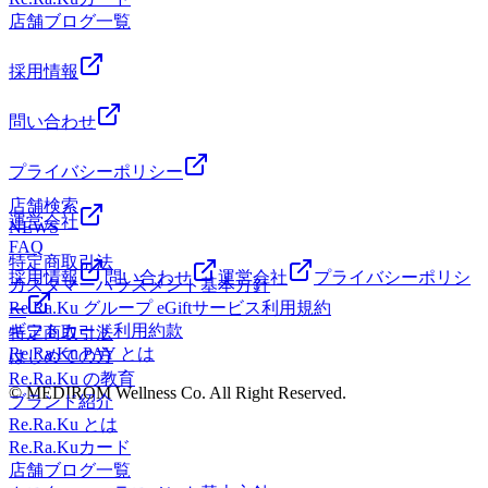
得な情報を配信中です！IDは ＠zms5982r です！登録お待
報を配信中です！ IDは ＠zms5982r です！ 登録お待ち
店舗ブログ一覧
ちしております☆ ●・○・●・○・●・○・● ・○・●・○・●・
しております☆ ●・○・●・○・●・○・● ・○・●・○・●・○
○
採用情報
問い合わせ
プライバシーポリシー
店舗検索
運営会社
NEWS
FAQ
特定商取引法
採用情報
問い合わせ
運営会社
プライバシーポリシ
カスタマーハラスメント基本方針
Re.Ra.Ku グループ eGiftサービス利用規約
ー
ギフトカード利用約款
特定商取引法
Re.Ra.Ku PAY とは
はじめての方
Re.Ra.Ku の教育
© MEDIROM Wellness Co. All Right Reserved.
ブランド紹介
Re.Ra.Ku とは
Re.Ra.Kuカード
店舗ブログ一覧