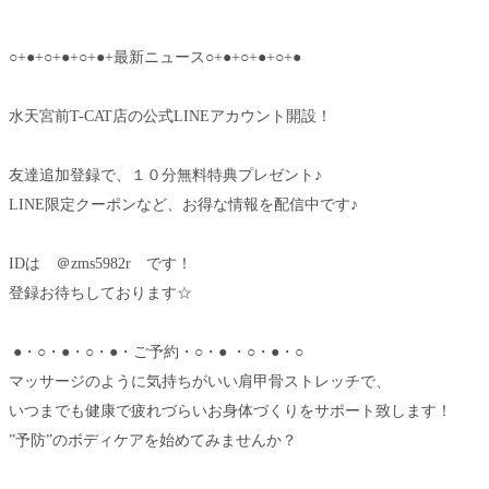
○+●+○+●+○+●+最新ニュース○+●+○+●+○+●
水天宮前T-CAT店の公式LINEアカウント開設！
友達追加登録で、１０分無料特典プレゼント♪
LINE限定クーポンなど、お得な情報を配信中です♪
IDは ＠zms5982r です！
登録お待ちしております☆
●・○・●・○・●・ご予約・○・● ・○・●・○
マッサージのように気持ちがいい肩甲骨ストレッチで、
いつまでも健康で疲れづらいお身体づくりをサポート致します！
”予防”のボディケアを始めてみませんか？