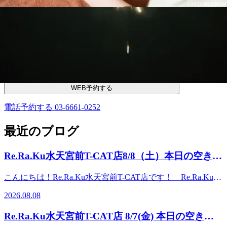
●・○・●・○・●・○・● ・○・●・○・●
皆様のご来店をRe.Ra.Ku水天宮前Ｔ－ＣＡＴ店
スタッフ一同笑顔でお待ち申し上げております^^
WEB予約する
電話予約する
03-6661-0252
最近のブログ
Re.Ra.Ku水天宮前T-CAT店8/8（土）本日の空き状
況★
こんにちは！Re.Ra.Ku水天宮前T-CAT店です！ Re.Ra.Kuで
は 「肩甲骨」と「骨盤」を重視し、筋肉に負担をかけず独
2026.08.08
自のボディケアとストレッチで疲れにくい体をつくるために
健康な毎日をサポートします♪本日の空き情報はこちら◎
Re.Ra.Ku水天宮前T-CAT店 8/7(金) 本日の空き状
10：00～1名様 11：20～1名様 13：10～1名様 14：30～1