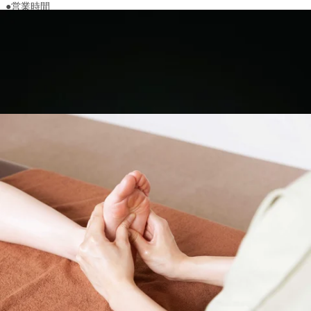
●営業時間
【平日】11:30-21:30
【休日】10:00-19:00
●TEL ：03-6661-0252（電話予約お待ちしております！）
●アクセス：
半蔵門線“水天宮前駅”から“シティエアターミナル改札口”を出ま
す。
道なりに直進して、左側のシティエアターミナルのビル内２階。
マクドナルドとセブンイレブンの奥にあります。
電車降りて徒歩５分です！地上出ません！
●他最寄り駅
東京メトロ半蔵門線 水天宮前駅直結
東京メトロ日比谷線 人形町駅より徒歩8分
東京メトロ東西線 茅場町駅より徒歩8分