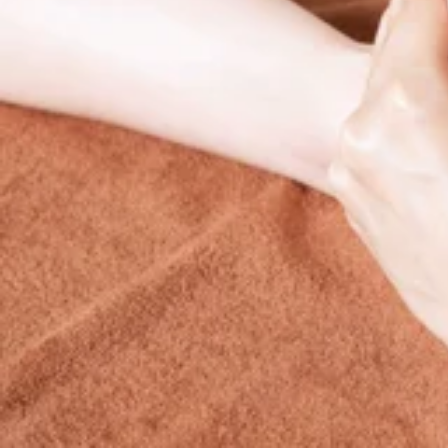
お気軽にお電話下さいませ♪
電話番号：03-6661-0252
予約状況は変動しますので、事前にお電話かオンラインからの
○+●+○+●+○+●+最新ニュース○+●+○+●+○+●
水天宮前T-CAT店の公式LINEアカウント開設！
友達追加登録で、１０分無料特典プレゼント♪
LINE限定クーポンなど、お得な情報を配信中です♪
IDは ＠zms5982r です！
登録お待ちしております☆