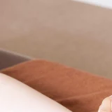
「肩甲骨」と「骨盤」を重視し、筋肉に負担をかけず
筋肉の質そのものを変えるリラク独自のボディケアとストレッ
疲れをためない健康な毎日をサポートします(*´ω`*)
本日の空き情報はこちら♪
10：00～ 2名様
11：00～ 1名様
13：00～ 2名様
17：00～ 2名様
ご案内可能です！
便利でお得なホットペッパークーポンをご利用くださいませ(^^
空き時間の枠がない場合でも、お電話にてご案内可能な場合も