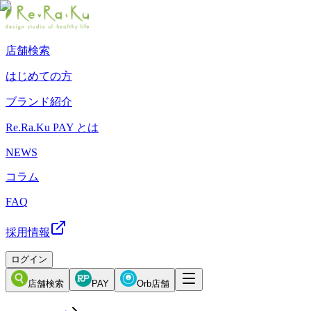
店舗検索
はじめての方
ブランド紹介
Re.Ra.Ku PAY とは
NEWS
コラム
FAQ
採用情報
ログイン
店舗検索
PAY
Orb店舗