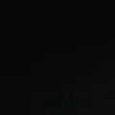
こんにちは！
リラク水天宮前T-CAT店です(*^-^*)
当店は水天宮前駅から徒歩５分！
東京シティエアターミナル施設内にございます♪