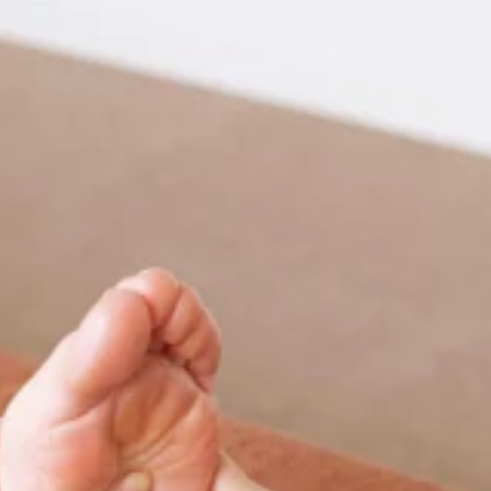
チで
♪
ございます！