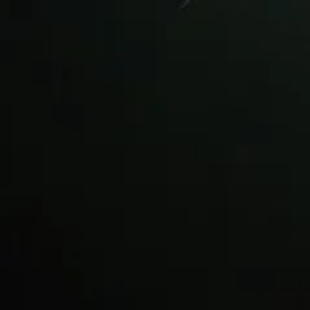
●・○・●・○・●・ご予約・○・● ・○・●・○
マッサージのように気持ちがいい肩甲骨ストレッチで、
いつまでも健康で疲れづらいお身体づくりをサポート致します！
”予防”のボディケアを始めてみませんか？
●営業時間
【平日】11:30-21:30
【休日】10:00-19:00
●TEL ：03-6661-0252（電話予約お待ちしております！）
●アクセス：
半蔵門線“水天宮前駅”から“シティエアターミナル改札口”を出
道なりに直進して、左側のシティエアターミナルのビル内２階
マクドナルドとセブンイレブンの奥にあります。
電車降りて徒歩５分です！地上出ません！