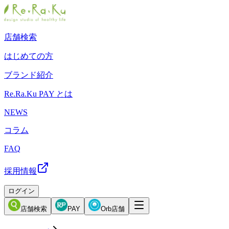
店舗検索
はじめての方
ブランド紹介
Re.Ra.Ku PAY とは
NEWS
コラム
FAQ
採用情報
ログイン
店舗検索
PAY
Orb店舗