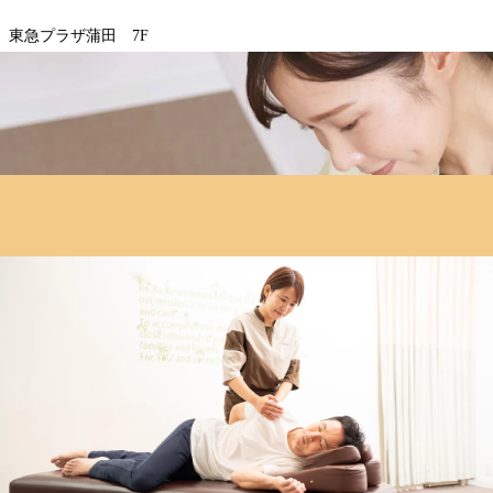
東急プラザ蒲田 7F
お気軽にご来店ください♪
【ご予約】
☆店舗ページよりネット予約
☆TEL：03-6715-9810
＝＝＝＝＝＝＝＝＝＝＝＝＝＝＝＝
WEB予約する
電話予約する
03-6715-9810
最近のブログ
7月24日(金) のご案内状況☆彡