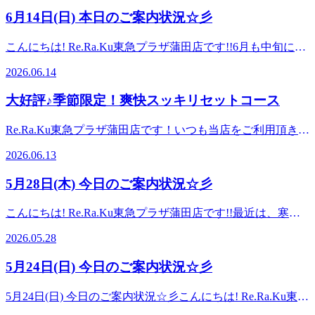
☆大井町・大森・蒲田・川崎・鶴見エリアで大人気のリラク
て軽くなりましょう♪本日は10:45～18:00ご案内が可能です♪
もアクセスしやすい!提携駐車場2時間無料♪【場所】 JR蒲田
かく汗。 ・精神性発汗：緊張やストレスを感じたときに、
6月14日(日) 本日のご案内状況☆彡
ゼーションスタジオ☆ 【アクセス】最寄駅 JR京浜東北線・
スタッフ一同、お客様のご来店を心よりお待ちしておりま
駅 南口改札から徒歩1分! 東急プラザ蒲田 7Fお気軽にご来店
手のひら・足の裏・脇の下などにかきやすい汗。 ・味覚性
東急池上線・東急多摩川線 蒲田駅 京急蒲田駅 からもアクセ
す。===========Re.Ra.Ku東急プラザ蒲田店☆大井町・大
ください【ご予約】TEL：03-6715-9810
発汗：辛いものを食べたときなどに、顔・頭部にかく汗。日
こんにちは! Re.Ra.Ku東急プラザ蒲田店です!!6月も中旬に入
スしやすい!提携駐車場2時間無料♪【場所】 JR蒲田駅 南口改
森・蒲田・川崎・鶴見エリアで大人気のリラクゼーションス
常的に汗をかく習慣がないと、汗腺の機能が低下し、ミネラ
りました！！お身体の調子はいかがでしょうか？？梅雨に入
札から徒歩1分! 東急プラザ蒲田 7Fお気軽にご来店ください
タジオ☆ 【アクセス】最寄駅 JR京浜東北線・東急池上線・
2026.06.14
ルなどの成分がうまく再吸収されずに濃度の濃い「悪い汗」
り身体も重だるく感じることもあるかと思います。そんな時
【ご予約】TEL：03-6715-9810
東急多摩川線 蒲田駅 京急蒲田駅 からもアクセスしやすい!
をかくようになります。 この汗はベタベタして蒸発しにく
は、ぜひRe.Ra.Kuでほぐして軽くなりましょう♪本日は10:30
提携駐車場2時間無料♪【場所】 JR蒲田駅 南口改札から徒歩
大好評♪季節限定！爽快スッキリセットコース
く、体温調節がうまくできないだけでなく、ニオイの発生に
～20:00ご案内が可能です♪スタッフ一同、お客様のご来店を
1分! 東急プラザ蒲田 7Fお気軽にご来店ください【ご予約】
もつながります。 有酸素運動や入浴などで汗をかく習慣を
心よりお待ちしております。===========Re.Ra.Ku東急プ
TEL：03-6715-9810
Re.Ra.Ku東急プラザ蒲田店です！いつも当店をご利用頂き誠
つけることで、さらさらとした「良い汗」をかきやすくな
ラザ蒲田店☆大井町・大森・蒲田・川崎・鶴見エリアで大人
にありがとうございます。 Re.Ra.Kuでは毎年恒例の"爽快ス
り、熱中症予防や体質改善にもつながります。 本日は
気のリラクゼーションスタジオ☆ 【アクセス】最寄駅 JR京
2026.06.13
ッキリセットコース"という季節限定メニューが登場してい
15:00～20:00ご案内が可能です♪スタッフ一同、お客様のご来
浜東北線・東急池上線・東急多摩川線 蒲田駅 京急蒲田駅 か
ます！！【季節限定◆爽快スッキリセットコース】ひんやり
店を心よりお待ちしております。
らもアクセスしやすい!提携駐車場2時間無料♪【場所】 JR蒲
5月28日(木) 今日のご案内状況☆彡
パチパチ！－5℃の炭酸泡を使った頭スッキリのキャンペー
田駅 南口改札から徒歩1分! 東急プラザ蒲田 7Fお気軽にご来
ンとなっております。受けたことがある方はもちろん、未体
店ください【ご予約】TEL：03-6715-9810
こんにちは! Re.Ra.Ku東急プラザ蒲田店です!!最近は、寒暖
験の方は是非これからの季節にぴったりの爽快ヘッドスパコ
差が激しいので、体調崩さないように気を付けながら生活し
ースをご体験くださいませ♪◆爽快セット50分コース 爽快
2026.05.28
てくださいね！５月ももう少しで終わってしまいます(´;ω;
ヘッドスパ+ボディケアorフットケア➡6,980円◆爽快セット
｀)５月のお疲れをほぐして、スッキリしたお身体で６月を
70分コース 爽快ヘッドスパ+ボディケアorフットケア
5月24日(日) 今日のご案内状況☆彡
迎えませんか？？わたしのおすすめは、ボデイケアとドライ
➡8,980円 ◆爽快セット90分コース 爽快ヘッドスパ+ボデ
ヘッドスパを組み合わせたコースです！ぜひ、試してみて下
ィケアorフットケア➡9,980円 平日限定で上記価格より300
5月24日(日) 今日のご案内状況☆彡こんにちは! Re.Ra.Ku東急
さい♪(*‘∀‘) 本日は10:30～20:00ご案内が可能です♪スタッフ
円OFF!!70分以上のコースの場合は、ボディとフットケアの
プラザ蒲田店です!!最近、寒暖差が激しくて体調を崩しやす