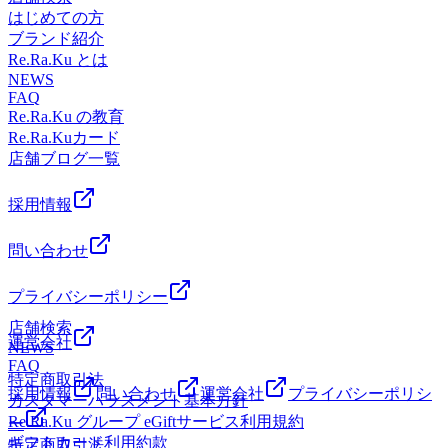
上線・東急多摩川線 蒲田駅 京急蒲田駅 からもアクセスしや
はじめての方
すい!提携駐車場2時間無料♪【場所】 JR蒲田駅 南口改札か
ブランド紹介
ら徒歩1分! 東急プラザ蒲田 7Fお気軽にご来店ください【ご
Re.Ra.Ku とは
予約】TEL：03-6715-9810
NEWS
FAQ
Re.Ra.Ku の教育
Re.Ra.Kuカード
店舗ブログ一覧
採用情報
問い合わせ
プライバシーポリシー
店舗検索
運営会社
NEWS
FAQ
特定商取引法
採用情報
問い合わせ
運営会社
プライバシーポリシ
カスタマーハラスメント基本方針
Re.Ra.Ku グループ eGiftサービス利用規約
ー
ギフトカード利用約款
特定商取引法