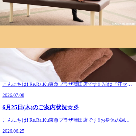
こんにちは! Re.Ra.Ku東急プラザ蒲田店です!! 今日は『スポ
ーツアロマの日』☆彡2020年（令和2年）のこの日にスポー
2026.07.24
ツの祭典「東京オリンピック」が開幕する予定だったことか
ら制定されました。 スポーツアロママッサージを通して、
7月22日(水)のご案内状況☆彡
スポーツをする子どもたち、競技者、スポーツ愛好家の人た
ちのケガの予防、スポーツケアの大切さを普及させることが
こんにちは! Re.Ra.Ku東急プラザ蒲田店です!! 梅雨も明けて
目的です。アロマテラピーに使用される精油の薬理成分は、
花火大会の開催も増えますね(^^)/ 花火には無病息災と魂の
皮膚を介して身体に作用すると言われています。 ケガ予防:
2026.07.22
癒しを神に願うという意味があるとされていますが、心身に
運動前に筋肉や腱を柔らかくし、体を動きやすくする 疲労
も様々な良い効果をもたらすといわれています。 花火の光
回復: 運動後の緊張した筋肉をほぐし、疲労の蓄積を防ぐ リ
7月8日(水) 本日のご案内状況☆彡
や音や揺らぎには、人間の心臓の鼓動と同じリズムであった
ラックス: 精油の香りとマッサージで神経を落ち着かせ、メ
り、「1/fゆらぎ」のリラックス効果が含まれており、心地
ンタルを整える 当店ではフットケアで３種類のオイルを、
こんにちは! Re.Ra.Ku東急プラザ蒲田店です!! 7/8は『汗マネ
よさを生み出します。 また、大輪の花火を見上げることで
ハンドケアで２種類のボディクリームを使用しておりま
ジメントの日』☆彡暑くなり始める時期で「夏（7）の発汗
自然と姿勢が良くなり、非日常的な空間を味わうことで日常
2026.07.08
す。 夏季限定の「爽快ヘッドスパ」にてのレモン系・ラベ
（8）」と読む語呂合わせから制定されました。「汗マネジ
のイライラから解放されます。 手持ち花火（とくに線香花
ンダー系の炭酸泡スプレーもございます。本日は11:00～
メント」とは、汗をかきたいシーンでは気持ちよく汗をか
火）は交感神経を抑制してリラックス状態を作り出しま
6月25日(木)のご案内状況☆彡
20:00ご案内が可能です♪スタッフ一同、お客様のご来店を心
き、汗が気になる時は適切なケアで発汗をうまくコントロー
す。 花火で心もリフレッシュしたら、Re.Ra.Kuで身体をリ
よりお待ちしております。===========Re.Ra.Ku東急プラ
ルする、ということを意味しているそうです。 発汗は、自
ラックスさせていかれませんか(^^♪本日は11:00～18:30ご案
こんにちは! Re.Ra.Ku東急プラザ蒲田店です!!お身体の調子
ザ蒲田店☆大井町・大森・蒲田・川崎・鶴見エリアで大人気
律神経（主に交感神経）によってコントロールされており、
内が可能です♪スタッフ一同、お客様のご来店を心よりお待
はいかがでしょうか？？梅雨に入り身体も重だるく感じるこ
のリラクゼーションスタジオ☆ 【アクセス】最寄駅 JR京浜
日常のさまざまなシーンで分泌されます。 ・温熱性発汗：
2026.06.25
ちしております。===========Re.Ra.Ku東急プラザ蒲田店
ともあるかと思います。そんな時は、ぜひRe.Ra.Kuでほぐし
東北線・東急池上線・東急多摩川線 蒲田駅 京急蒲田駅 から
気温が高いときや運動時に、体温を一定に保つため全身から