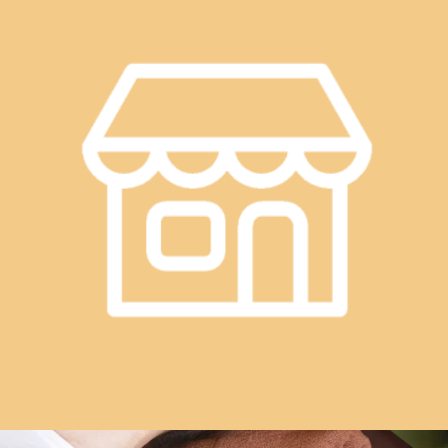
最近のブログ
8月8日(土)のご案内状況☆彡
8月8日(土)のご案内状況☆彡こんにちは! Re.Ra.Ku東急プラ
ザ蒲田店です!! 気温がまた上がり、暑い夏に戻りましたね。
2026.08.08
外と室内の温度差があるので、体調崩さないように気を付け
て生活していきましょう！夏の暑い時期限定で【爽快セット
7月24日(金) のご案内状況☆彡
コース】が当店のおすすめメニューです！高濃度の炭酸スプ
レーを使って、ドライヘッドスパを行います。頭がすっきり
こんにちは! Re.Ra.Ku東急プラザ蒲田店です!! 今日は『スポ
して、とても気持ちが良いです♪ぜひ、お試しくださ
ーツアロマの日』☆彡2020年（令和2年）のこの日にスポー
い！！ 本日は19:10～20:00ご案内が可能です♪スタッフ一
2026.07.24
ツの祭典「東京オリンピック」が開幕する予定だったことか
同、お客様のご来店を心よりお待ちしております。
ら制定されました。 スポーツアロママッサージを通して、
===========Re.Ra.Ku東急プラザ蒲田店☆大井町・大森・
7月22日(水)のご案内状況☆彡
スポーツをする子どもたち、競技者、スポーツ愛好家の人た
蒲田・川崎・鶴見エリアで大人気のリラクゼーションスタジ
ちのケガの予防、スポーツケアの大切さを普及させることが
オ☆ 【アクセス】最寄駅 JR京浜東北線・東急池上線・東急
こんにちは! Re.Ra.Ku東急プラザ蒲田店です!! 梅雨も明けて
目的です。アロマテラピーに使用される精油の薬理成分は、
多摩川線 蒲田駅 京急蒲田駅 からもアクセスしやすい!提携
花火大会の開催も増えますね(^^)/ 花火には無病息災と魂の
皮膚を介して身体に作用すると言われています。 ケガ予防:
2026.07.22
駐車場2時間無料♪【場所】 JR蒲田駅 南口改札から徒歩1
癒しを神に願うという意味があるとされていますが、心身に
運動前に筋肉や腱を柔らかくし、体を動きやすくする 疲労
分! 東急プラザ蒲田 7Fお気軽にご来店ください【ご予約】
も様々な良い効果をもたらすといわれています。 花火の光
回復: 運動後の緊張した筋肉をほぐし、疲労の蓄積を防ぐ リ