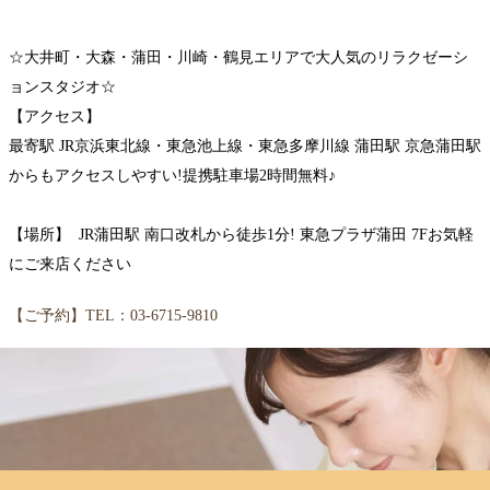
☆大井町・大森・蒲田・川崎・鶴見エリアで大人気のリラクゼーシ
ョンスタジオ☆
【アクセス】
最寄駅 JR京浜東北線・東急池上線・東急多摩川線 蒲田駅 京急蒲田駅
からもアクセスしやすい!提携駐車場2時間無料♪
【場所】 JR蒲田駅 南口改札から徒歩1分! 東急プラザ蒲田 7Fお気軽
にご来店ください
【ご予約】TEL：03-6715-9810
WEB予約する
電話予約する
03-6715-9810