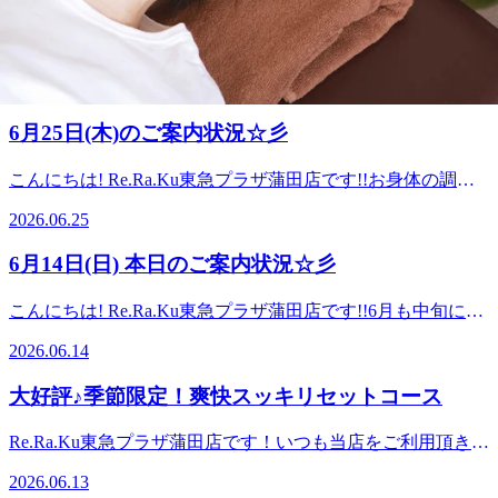
7月8日(水) 本日のご案内状況☆彡
TEL：03-6715-9810
や音や揺らぎには、人間の心臓の鼓動と同じリズムであった
ラックス: 精油の香りとマッサージで神経を落ち着かせ、メ
り、「1/fゆらぎ」のリラックス効果が含まれており、心地
ンタルを整える 当店ではフットケアで３種類のオイルを、
こんにちは! Re.Ra.Ku東急プラザ蒲田店です!! 7/8は『汗マネ
よさを生み出します。 また、大輪の花火を見上げることで
ハンドケアで２種類のボディクリームを使用しておりま
ジメントの日』☆彡暑くなり始める時期で「夏（7）の発汗
自然と姿勢が良くなり、非日常的な空間を味わうことで日常
2026.07.08
す。 夏季限定の「爽快ヘッドスパ」にてのレモン系・ラベ
（8）」と読む語呂合わせから制定されました。「汗マネジ
のイライラから解放されます。 手持ち花火（とくに線香花
ンダー系の炭酸泡スプレーもございます。本日は11:00～
メント」とは、汗をかきたいシーンでは気持ちよく汗をか
火）は交感神経を抑制してリラックス状態を作り出しま
6月25日(木)のご案内状況☆彡
20:00ご案内が可能です♪スタッフ一同、お客様のご来店を心
き、汗が気になる時は適切なケアで発汗をうまくコントロー
す。 花火で心もリフレッシュしたら、Re.Ra.Kuで身体をリ
よりお待ちしております。===========Re.Ra.Ku東急プラ
ルする、ということを意味しているそうです。 発汗は、自
ラックスさせていかれませんか(^^♪本日は11:00～18:30ご案
こんにちは! Re.Ra.Ku東急プラザ蒲田店です!!お身体の調子
ザ蒲田店☆大井町・大森・蒲田・川崎・鶴見エリアで大人気
律神経（主に交感神経）によってコントロールされており、
内が可能です♪スタッフ一同、お客様のご来店を心よりお待
はいかがでしょうか？？梅雨に入り身体も重だるく感じるこ
のリラクゼーションスタジオ☆ 【アクセス】最寄駅 JR京浜
日常のさまざまなシーンで分泌されます。 ・温熱性発汗：
2026.06.25
ちしております。===========Re.Ra.Ku東急プラザ蒲田店
ともあるかと思います。そんな時は、ぜひRe.Ra.Kuでほぐし
東北線・東急池上線・東急多摩川線 蒲田駅 京急蒲田駅 から
気温が高いときや運動時に、体温を一定に保つため全身から
☆大井町・大森・蒲田・川崎・鶴見エリアで大人気のリラク
て軽くなりましょう♪本日は10:45～18:00ご案内が可能です♪
もアクセスしやすい!提携駐車場2時間無料♪【場所】 JR蒲田
かく汗。 ・精神性発汗：緊張やストレスを感じたときに、
6月14日(日) 本日のご案内状況☆彡
ゼーションスタジオ☆ 【アクセス】最寄駅 JR京浜東北線・
スタッフ一同、お客様のご来店を心よりお待ちしておりま
駅 南口改札から徒歩1分! 東急プラザ蒲田 7Fお気軽にご来店
手のひら・足の裏・脇の下などにかきやすい汗。 ・味覚性
東急池上線・東急多摩川線 蒲田駅 京急蒲田駅 からもアクセ
す。===========Re.Ra.Ku東急プラザ蒲田店☆大井町・大
ください【ご予約】TEL：03-6715-9810
発汗：辛いものを食べたときなどに、顔・頭部にかく汗。日
こんにちは! Re.Ra.Ku東急プラザ蒲田店です!!6月も中旬に入
スしやすい!提携駐車場2時間無料♪【場所】 JR蒲田駅 南口改
森・蒲田・川崎・鶴見エリアで大人気のリラクゼーションス
常的に汗をかく習慣がないと、汗腺の機能が低下し、ミネラ
りました！！お身体の調子はいかがでしょうか？？梅雨に入
札から徒歩1分! 東急プラザ蒲田 7Fお気軽にご来店ください
タジオ☆ 【アクセス】最寄駅 JR京浜東北線・東急池上線・
2026.06.14
ルなどの成分がうまく再吸収されずに濃度の濃い「悪い汗」
り身体も重だるく感じることもあるかと思います。そんな時
【ご予約】TEL：03-6715-9810
東急多摩川線 蒲田駅 京急蒲田駅 からもアクセスしやすい!
をかくようになります。 この汗はベタベタして蒸発しにく
は、ぜひRe.Ra.Kuでほぐして軽くなりましょう♪本日は10:30
提携駐車場2時間無料♪【場所】 JR蒲田駅 南口改札から徒歩
大好評♪季節限定！爽快スッキリセットコース
く、体温調節がうまくできないだけでなく、ニオイの発生に
～20:00ご案内が可能です♪スタッフ一同、お客様のご来店を
1分! 東急プラザ蒲田 7Fお気軽にご来店ください【ご予約】
もつながります。 有酸素運動や入浴などで汗をかく習慣を
心よりお待ちしております。===========Re.Ra.Ku東急プ
TEL：03-6715-9810
Re.Ra.Ku東急プラザ蒲田店です！いつも当店をご利用頂き誠
つけることで、さらさらとした「良い汗」をかきやすくな
ラザ蒲田店☆大井町・大森・蒲田・川崎・鶴見エリアで大人
にありがとうございます。 Re.Ra.Kuでは毎年恒例の"爽快ス
り、熱中症予防や体質改善にもつながります。 本日は
気のリラクゼーションスタジオ☆ 【アクセス】最寄駅 JR京
2026.06.13
ッキリセットコース"という季節限定メニューが登場してい
15:00～20:00ご案内が可能です♪スタッフ一同、お客様のご来
浜東北線・東急池上線・東急多摩川線 蒲田駅 京急蒲田駅 か