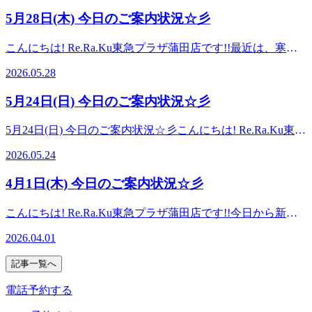
ます！！【季節限定◆爽快スッキリセットコース】ひんやり
店を心よりお待ちしております。
らもアクセスしやすい!提携駐車場2時間無料♪【場所】 JR蒲
5月28日(木) 今日のご案内状況☆彡
パチパチ！－5℃の炭酸泡を使った頭スッキリのキャンペー
田駅 南口改札から徒歩1分! 東急プラザ蒲田 7Fお気軽にご来
ンとなっております。受けたことがある方はもちろん、未体
店ください【ご予約】TEL：03-6715-9810
こんにちは! Re.Ra.Ku東急プラザ蒲田店です!!最近は、寒暖
験の方は是非これからの季節にぴったりの爽快ヘッドスパコ
差が激しいので、体調崩さないように気を付けながら生活し
ースをご体験くださいませ♪◆爽快セット50分コース 爽快
2026.05.28
てくださいね！５月ももう少しで終わってしまいます(´;ω;
ヘッドスパ+ボディケアorフットケア➡6,980円◆爽快セット
｀)５月のお疲れをほぐして、スッキリしたお身体で６月を
70分コース 爽快ヘッドスパ+ボディケアorフットケア
5月24日(日) 今日のご案内状況☆彡
迎えませんか？？わたしのおすすめは、ボデイケアとドライ
➡8,980円 ◆爽快セット90分コース 爽快ヘッドスパ+ボデ
ヘッドスパを組み合わせたコースです！ぜひ、試してみて下
ィケアorフットケア➡9,980円 平日限定で上記価格より300
5月24日(日) 今日のご案内状況☆彡こんにちは! Re.Ra.Ku東急
さい♪(*‘∀‘) 本日は10:30～20:00ご案内が可能です♪スタッフ
円OFF!!70分以上のコースの場合は、ボディとフットケアの
プラザ蒲田店です!!最近、寒暖差が激しくて体調を崩しやす
一同、お客様のご来店を心よりお待ちしております。
2026.05.24
組み合わせもできます！！★選べる香り➀ブルーミングリモ
い時期になってきましたねお身体の疲れが体調不良につなが
===========Re.Ra.Ku東急プラザ蒲田店☆大井町・大森・
ーネの香り②ソフトラベンダーの香り 皆様のご来店をスタ
ってきてしまうのでボディケアがおすすめです血行を良くし
蒲田・川崎・鶴見エリアで大人気のリラクゼーションスタジ
4月1日(木) 今日のご案内状況☆彡
ッフ一同お待ちしております。
てくれる炭酸ヘッドスパのご用意もありますので、ぜひお試
オ☆ 【アクセス】最寄駅 JR京浜東北線・東急池上線・東急
しください！本日は15:00～20:00ご案内が可能です♪スタッフ
多摩川線 蒲田駅 京急蒲田駅 からもアクセスしやすい!提携
こんにちは! Re.Ra.Ku東急プラザ蒲田店です!!今日から新年
一同、お客様のご来店を心よりお待ちしておりま
駐車場2時間無料♪【場所】 JR蒲田駅 南口改札から徒歩1分!
度ですね！！環境が変わったりで忙しくなったり疲れが取れ
す。 ===========Re.Ra.Ku東急プラザ蒲田店☆大井町・大
2026.04.01
東急プラザ蒲田 7Fお気軽にご来店ください【ご予約】
ずらい・ストレスがかかり続けやすい時期かとも思います。
森・蒲田・川崎・鶴見エリアで大人気のリラクゼーションス
TEL：03-6715-9810本日は15:00～20:00ご案内が可能です♪ス
心身ともに力が入りやすくなってしまいがちなので、適度に
タジオ☆ 【アクセス】最寄駅 JR京浜東北線・東急池上線・
記事一覧へ
タッフ一同、お客様のご来店を心よりお待ちしております。
自分の時間を作ってリフレッシュしてあげてください！リラ
東急多摩川線 蒲田駅 京急蒲田駅 からもアクセスしやすい!
===========Re.Ra.Ku東急プラザ蒲田店☆大井町・大森・
クではお身体をほぐしながら心も軽くなれるように全力を尽
電話予約する
提携駐車場2時間無料♪【場所】 JR蒲田駅 南口改札から徒歩
蒲田・川崎・鶴見エリアで大人気のリラクゼーションスタジ
くしますのでいつでもお気軽にご来店ください(*^-^*)本日は
1分! 東急プラザ蒲田 7Fお気軽にご来店ください【ご予約】
オ☆ 【アクセス】最寄駅 JR京浜東北線・東急池上線・東急