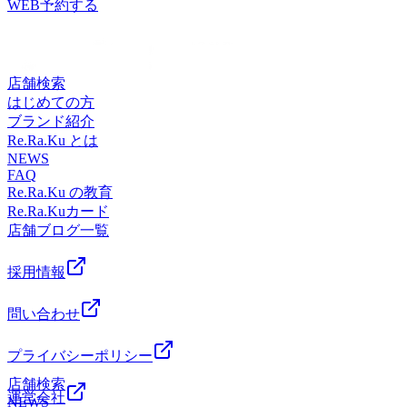
11:00～20:00ご案内が可能です♪スタッフ一同、お客様のご来
WEB予約する
TEL：03-6715-9810本日は15:00～20:00ご案内が可能です♪ス
多摩川線 蒲田駅 京急蒲田駅 からもアクセスしやすい!提携
店を心よりお待ちしております。===========Re.Ra.Ku東
タッフ一同、お客様のご来店を心よりお待ちしております。
駐車場2時間無料♪【場所】 JR蒲田駅 南口改札から徒歩1
急プラザ蒲田店☆大井町・大森・蒲田・川崎・鶴見エリアで
===========Re.Ra.Ku東急プラザ蒲田店☆大井町・大森・
分! 東急プラザ蒲田 7Fお気軽にご来店ください【ご予約】
大人気のリラクゼーションスタジオ☆ 【アクセス】最寄駅
蒲田・川崎・鶴見エリアで大人気のリラクゼーションスタジ
TEL：03-6715-9810
JR京浜東北線・東急池上線・東急多摩川線 蒲田駅 京急蒲田
店舗検索
オ☆ 【アクセス】最寄駅 JR京浜東北線・東急池上線・東急
駅 からもアクセスしやすい!提携駐車場2時間無料♪【場
はじめての方
多摩川線 蒲田駅 京急蒲田駅 からもアクセスしやすい!提携
所】 JR蒲田駅 南口改札から徒歩1分! 東急プラザ蒲田 7Fお
ブランド紹介
駐車場2時間無料♪【場所】 JR蒲田駅 南口改札から徒歩1
気軽にご来店ください【ご予約】TEL：03-6715-9810
Re.Ra.Ku とは
分! 東急プラザ蒲田 7Fお気軽にご来店ください【ご予約】
NEWS
TEL：03-6715-9810
FAQ
Re.Ra.Ku の教育
Re.Ra.Kuカード
店舗ブログ一覧
採用情報
問い合わせ
プライバシーポリシー
店舗検索
運営会社
NEWS