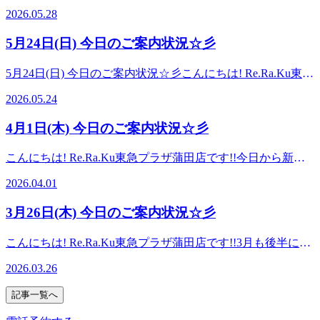
差が激しいので、体調崩さないように気を付けながら生活し
ースをご体験くださいませ♪◆爽快セット50分コース 爽快
2026.05.28
てくださいね！５月ももう少しで終わってしまいます(´;ω;
ヘッドスパ+ボディケアorフットケア➡6,980円◆爽快セット
｀)５月のお疲れをほぐして、スッキリしたお身体で６月を
70分コース 爽快ヘッドスパ+ボディケアorフットケア
5月24日(日) 今日のご案内状況☆彡
迎えませんか？？わたしのおすすめは、ボデイケアとドライ
➡8,980円 ◆爽快セット90分コース 爽快ヘッドスパ+ボデ
ヘッドスパを組み合わせたコースです！ぜひ、試してみて下
ィケアorフットケア➡9,980円 平日限定で上記価格より300
5月24日(日) 今日のご案内状況☆彡こんにちは! Re.Ra.Ku東急
さい♪(*‘∀‘) 本日は10:30～20:00ご案内が可能です♪スタッフ
円OFF!!70分以上のコースの場合は、ボディとフットケアの
プラザ蒲田店です!!最近、寒暖差が激しくて体調を崩しやす
一同、お客様のご来店を心よりお待ちしております。
2026.05.24
組み合わせもできます！！★選べる香り➀ブルーミングリモ
い時期になってきましたねお身体の疲れが体調不良につなが
===========Re.Ra.Ku東急プラザ蒲田店☆大井町・大森・
ーネの香り②ソフトラベンダーの香り 皆様のご来店をスタ
ってきてしまうのでボディケアがおすすめです血行を良くし
蒲田・川崎・鶴見エリアで大人気のリラクゼーションスタジ
4月1日(木) 今日のご案内状況☆彡
ッフ一同お待ちしております。
てくれる炭酸ヘッドスパのご用意もありますので、ぜひお試
オ☆ 【アクセス】最寄駅 JR京浜東北線・東急池上線・東急
しください！本日は15:00～20:00ご案内が可能です♪スタッフ
多摩川線 蒲田駅 京急蒲田駅 からもアクセスしやすい!提携
こんにちは! Re.Ra.Ku東急プラザ蒲田店です!!今日から新年
一同、お客様のご来店を心よりお待ちしておりま
駐車場2時間無料♪【場所】 JR蒲田駅 南口改札から徒歩1分!
度ですね！！環境が変わったりで忙しくなったり疲れが取れ
す。 ===========Re.Ra.Ku東急プラザ蒲田店☆大井町・大
2026.04.01
東急プラザ蒲田 7Fお気軽にご来店ください【ご予約】
ずらい・ストレスがかかり続けやすい時期かとも思います。
森・蒲田・川崎・鶴見エリアで大人気のリラクゼーションス
TEL：03-6715-9810本日は15:00～20:00ご案内が可能です♪ス
心身ともに力が入りやすくなってしまいがちなので、適度に
タジオ☆ 【アクセス】最寄駅 JR京浜東北線・東急池上線・
3月26日(木) 今日のご案内状況☆彡
タッフ一同、お客様のご来店を心よりお待ちしております。
自分の時間を作ってリフレッシュしてあげてください！リラ
東急多摩川線 蒲田駅 京急蒲田駅 からもアクセスしやすい!
===========Re.Ra.Ku東急プラザ蒲田店☆大井町・大森・
クではお身体をほぐしながら心も軽くなれるように全力を尽
提携駐車場2時間無料♪【場所】 JR蒲田駅 南口改札から徒歩
こんにちは! Re.Ra.Ku東急プラザ蒲田店です!!3月も後半に入
蒲田・川崎・鶴見エリアで大人気のリラクゼーションスタジ
くしますのでいつでもお気軽にご来店ください(*^-^*)本日は
1分! 東急プラザ蒲田 7Fお気軽にご来店ください【ご予約】
り、日中は少し暖かさを感じる日が増えてきましたが、朝晩
オ☆ 【アクセス】最寄駅 JR京浜東北線・東急池上線・東急
11:00～20:00ご案内が可能です♪スタッフ一同、お客様のご来
2026.03.26
TEL：03-6715-9810本日は15:00～20:00ご案内が可能です♪ス
と寒暖差でお身体にお疲れは出ていませんか？ 年度末でお
多摩川線 蒲田駅 京急蒲田駅 からもアクセスしやすい!提携
店を心よりお待ちしております。===========Re.Ra.Ku東
タッフ一同、お客様のご来店を心よりお待ちしております。
仕事も忙しくなりやすい時期かと思います。そんな時こそ、
駐車場2時間無料♪【場所】 JR蒲田駅 南口改札から徒歩1
急プラザ蒲田店☆大井町・大森・蒲田・川崎・鶴見エリアで
記事一覧へ
===========Re.Ra.Ku東急プラザ蒲田店☆大井町・大森・
１日の終わりにしっかりお身体をほぐして、心も体もリセッ
分! 東急プラザ蒲田 7Fお気軽にご来店ください【ご予約】
大人気のリラクゼーションスタジオ☆ 【アクセス】最寄駅
蒲田・川崎・鶴見エリアで大人気のリラクゼーションスタジ
トしてあげることが大切です。今のうちにお疲れを整えて、
TEL：03-6715-9810