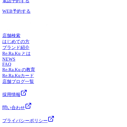
電話予約する
JR京浜東北線・東急池上線・東急多摩川線 蒲田駅 京急蒲田
オ☆ 【アクセス】最寄駅 JR京浜東北線・東急池上線・東急
４月を軽やかな状態で迎えませんか？みなさまのご来店を心
駅 からもアクセスしやすい!提携駐車場2時間無料♪【場
多摩川線 蒲田駅 京急蒲田駅 からもアクセスしやすい!提携
よりお待ちしております＾＾ 本日は11:00～20:00ご案内が可
WEB予約する
所】 JR蒲田駅 南口改札から徒歩1分! 東急プラザ蒲田 7Fお
駐車場2時間無料♪【場所】 JR蒲田駅 南口改札から徒歩1
能です♪スタッフ一同、お客様のご来店を心よりお待ちして
気軽にご来店ください【ご予約】TEL：03-6715-9810
分! 東急プラザ蒲田 7Fお気軽にご来店ください【ご予約】
おります。===========Re.Ra.Ku東急プラザ蒲田店☆大井
TEL：03-6715-9810
町・大森・蒲田・川崎・鶴見エリアで大人気のリラクゼーシ
ョンスタジオ☆ 【アクセス】最寄駅 JR京浜東北線・東急池
店舗検索
上線・東急多摩川線 蒲田駅 京急蒲田駅 からもアクセスしや
はじめての方
すい!提携駐車場2時間無料♪【場所】 JR蒲田駅 南口改札か
ブランド紹介
ら徒歩1分! 東急プラザ蒲田 7Fお気軽にご来店ください【ご
Re.Ra.Ku とは
予約】TEL：03-6715-9810
NEWS
FAQ
Re.Ra.Ku の教育
Re.Ra.Kuカード
店舗ブログ一覧
採用情報
問い合わせ
プライバシーポリシー