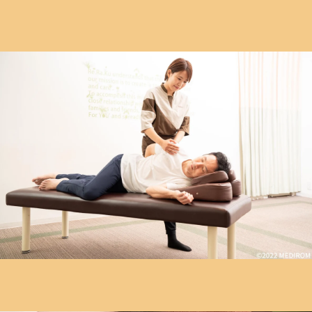
電話予約する
03-6715-9810
最近のブログ
7月24日(金) のご案内状況☆彡
こんにちは! Re.Ra.Ku東急プラザ蒲田店です!! 今日は『スポ
ーツアロマの日』☆彡2020年（令和2年）のこの日にスポー
2026.07.24
ツの祭典「東京オリンピック」が開幕する予定だったことか
ら制定されました。 スポーツアロママッサージを通して、
7月22日(水)のご案内状況☆彡
スポーツをする子どもたち、競技者、スポーツ愛好家の人た
ちのケガの予防、スポーツケアの大切さを普及させることが
こんにちは! Re.Ra.Ku東急プラザ蒲田店です!! 梅雨も明けて
目的です。アロマテラピーに使用される精油の薬理成分は、
花火大会の開催も増えますね(^^)/ 花火には無病息災と魂の
皮膚を介して身体に作用すると言われています。 ケガ予防:
2026.07.22
癒しを神に願うという意味があるとされていますが、心身に
運動前に筋肉や腱を柔らかくし、体を動きやすくする 疲労
も様々な良い効果をもたらすといわれています。 花火の光
回復: 運動後の緊張した筋肉をほぐし、疲労の蓄積を防ぐ リ
7月8日(水) 本日のご案内状況☆彡
や音や揺らぎには、人間の心臓の鼓動と同じリズムであった
ラックス: 精油の香りとマッサージで神経を落ち着かせ、メ
り、「1/fゆらぎ」のリラックス効果が含まれており、心地
ンタルを整える 当店ではフットケアで３種類のオイルを、
こんにちは! Re.Ra.Ku東急プラザ蒲田店です!! 7/8は『汗マネ
よさを生み出します。 また、大輪の花火を見上げることで
ハンドケアで２種類のボディクリームを使用しておりま
ジメントの日』☆彡暑くなり始める時期で「夏（7）の発汗
自然と姿勢が良くなり、非日常的な空間を味わうことで日常
2026.07.08
す。 夏季限定の「爽快ヘッドスパ」にてのレモン系・ラベ