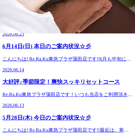
（8）」と読む語呂合わせから制定されました。「汗マネジ
のイライラから解放されます。 手持ち花火（とくに線香花
ンダー系の炭酸泡スプレーもございます。本日は11:00～
メント」とは、汗をかきたいシーンでは気持ちよく汗をか
火）は交感神経を抑制してリラックス状態を作り出しま
6月25日(木)のご案内状況☆彡
20:00ご案内が可能です♪スタッフ一同、お客様のご来店を心
き、汗が気になる時は適切なケアで発汗をうまくコントロー
す。 花火で心もリフレッシュしたら、Re.Ra.Kuで身体をリ
よりお待ちしております。===========Re.Ra.Ku東急プラ
ルする、ということを意味しているそうです。 発汗は、自
ラックスさせていかれませんか(^^♪本日は11:00～18:30ご案
こんにちは! Re.Ra.Ku東急プラザ蒲田店です!!お身体の調子
ザ蒲田店☆大井町・大森・蒲田・川崎・鶴見エリアで大人気
律神経（主に交感神経）によってコントロールされており、
内が可能です♪スタッフ一同、お客様のご来店を心よりお待
はいかがでしょうか？？梅雨に入り身体も重だるく感じるこ
のリラクゼーションスタジオ☆ 【アクセス】最寄駅 JR京浜
日常のさまざまなシーンで分泌されます。 ・温熱性発汗：
2026.06.25
ちしております。===========Re.Ra.Ku東急プラザ蒲田店
ともあるかと思います。そんな時は、ぜひRe.Ra.Kuでほぐし
東北線・東急池上線・東急多摩川線 蒲田駅 京急蒲田駅 から
気温が高いときや運動時に、体温を一定に保つため全身から
☆大井町・大森・蒲田・川崎・鶴見エリアで大人気のリラク
て軽くなりましょう♪本日は10:45～18:00ご案内が可能です♪
もアクセスしやすい!提携駐車場2時間無料♪【場所】 JR蒲田
かく汗。 ・精神性発汗：緊張やストレスを感じたときに、
6月14日(日) 本日のご案内状況☆彡
ゼーションスタジオ☆ 【アクセス】最寄駅 JR京浜東北線・
スタッフ一同、お客様のご来店を心よりお待ちしておりま
駅 南口改札から徒歩1分! 東急プラザ蒲田 7Fお気軽にご来店
手のひら・足の裏・脇の下などにかきやすい汗。 ・味覚性
東急池上線・東急多摩川線 蒲田駅 京急蒲田駅 からもアクセ
す。===========Re.Ra.Ku東急プラザ蒲田店☆大井町・大
ください【ご予約】TEL：03-6715-9810
発汗：辛いものを食べたときなどに、顔・頭部にかく汗。日
こんにちは! Re.Ra.Ku東急プラザ蒲田店です!!6月も中旬に入
スしやすい!提携駐車場2時間無料♪【場所】 JR蒲田駅 南口改
森・蒲田・川崎・鶴見エリアで大人気のリラクゼーションス
常的に汗をかく習慣がないと、汗腺の機能が低下し、ミネラ
りました！！お身体の調子はいかがでしょうか？？梅雨に入
札から徒歩1分! 東急プラザ蒲田 7Fお気軽にご来店ください
タジオ☆ 【アクセス】最寄駅 JR京浜東北線・東急池上線・
2026.06.14
ルなどの成分がうまく再吸収されずに濃度の濃い「悪い汗」
り身体も重だるく感じることもあるかと思います。そんな時
【ご予約】TEL：03-6715-9810
東急多摩川線 蒲田駅 京急蒲田駅 からもアクセスしやすい!
をかくようになります。 この汗はベタベタして蒸発しにく
は、ぜひRe.Ra.Kuでほぐして軽くなりましょう♪本日は10:30
提携駐車場2時間無料♪【場所】 JR蒲田駅 南口改札から徒歩
大好評♪季節限定！爽快スッキリセットコース
く、体温調節がうまくできないだけでなく、ニオイの発生に
～20:00ご案内が可能です♪スタッフ一同、お客様のご来店を
1分! 東急プラザ蒲田 7Fお気軽にご来店ください【ご予約】
もつながります。 有酸素運動や入浴などで汗をかく習慣を
心よりお待ちしております。===========Re.Ra.Ku東急プ
TEL：03-6715-9810
Re.Ra.Ku東急プラザ蒲田店です！いつも当店をご利用頂き誠
つけることで、さらさらとした「良い汗」をかきやすくな
ラザ蒲田店☆大井町・大森・蒲田・川崎・鶴見エリアで大人
にありがとうございます。 Re.Ra.Kuでは毎年恒例の"爽快ス
り、熱中症予防や体質改善にもつながります。 本日は
気のリラクゼーションスタジオ☆ 【アクセス】最寄駅 JR京
2026.06.13
ッキリセットコース"という季節限定メニューが登場してい
15:00～20:00ご案内が可能です♪スタッフ一同、お客様のご来
浜東北線・東急池上線・東急多摩川線 蒲田駅 京急蒲田駅 か
ます！！【季節限定◆爽快スッキリセットコース】ひんやり
店を心よりお待ちしております。
らもアクセスしやすい!提携駐車場2時間無料♪【場所】 JR蒲
5月28日(木) 今日のご案内状況☆彡
パチパチ！－5℃の炭酸泡を使った頭スッキリのキャンペー
田駅 南口改札から徒歩1分! 東急プラザ蒲田 7Fお気軽にご来
ンとなっております。受けたことがある方はもちろん、未体
店ください【ご予約】TEL：03-6715-9810
こんにちは! Re.Ra.Ku東急プラザ蒲田店です!!最近は、寒暖
験の方は是非これからの季節にぴったりの爽快ヘッドスパコ