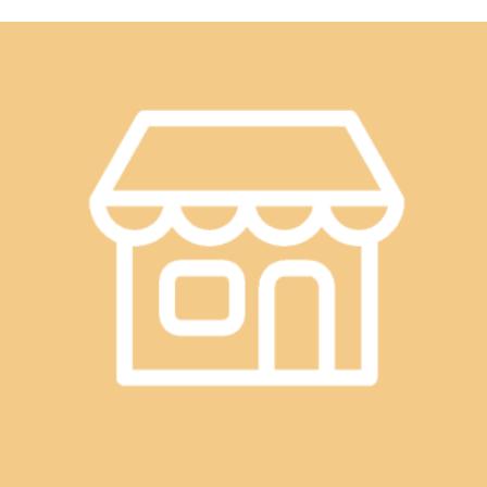
WEB予約する
電話予約する
048-948-7939
最近のブログ
６月１６日は「麦とろの日」
こんにちは！Re.Ra.Kuフレスポ八潮店です！6月16日(火）の
空き情報です！ 11：20～ 15：00～ 17：00～ 上記のお
2026.06.16
時間以外にも空きがあります。ぜひお気軽にお問い合わせく
ださい！！６月１６日は「麦とろの日」なんですって！麦に
爽快ヘッドスパはいかがですか？
は、発汗で失われがちなビタミンB類とミネラルが豊富に含
まれており、麦とろご飯にして食べると体内に吸収されやす
こんにちは！Re.Ra.Kuフレスポ八潮店です！6月13日(土）の
くなるみたいですよ！これから暑くなって、汗をかきやすく
空き情報です！ 10：00～ 15：20～ 18：10
なったら夏バテ対策に麦とろは最適ですね！！お身体ほぐす
2026.06.13
～ 上記のお時間以外にも空きがあります。ペアでの
と代謝が上がり汗をかきやすくなるので、お昼ご飯や夕飯に
ご案内も可能です。ぜひお気軽にお問い合わせください！！
麦とろご飯はいかがですか？予約状況は変動する可能性がご
10月9日(月)の空き状況です(*^^*)
最近のお天気はホントによくわかりませんね。昨日なんて急
ざいますので、お電話かネットでのご予約をおすすめ致しま
な雷と豪雨！！なのに湿度が高いせいで、妙に汗ばんでしま
す。みなさまのご来店を心よりお待ちしております。明日以