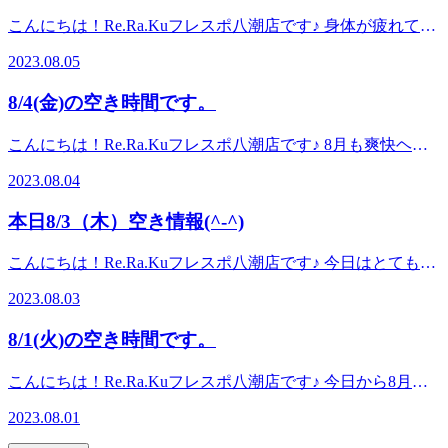
いかがですか？－5℃の炭酸泡で、一気に涼しく感じられま
り入れたリラク系ボディケア♪【予防】のボディケア始めま
こんにちは！Re.Ra.Kuフレスポ八潮店です♪ 身体が疲れてい
すよ！！ それでは、8月6日（日）の空き時間です！ 12：
せんか？？Re.Ra.Ku（リラク）フレスポ八潮店＜電話番号＞
てほぐしてほしいけど、どこをやってもらったらいいのかわ
40～ 16：00～ 18：00～ 早めにご予約いただけますとご
048-948-7939
2023.08.05
かないなんてことありませんか？疲れていてとにかく全身や
希望のお時間にご案内ができます。 明日以降のご予約も承
ってほしいという方は、疲労撃退コースがオススメです
り中です！ぜひお問い合わせください☆彡 マッサージより
8/4(金)の空き時間です。
よ！！軽めにサクッとやってほしい方は、30分コース。入念
も気持ちイイ！『肩甲骨ケア＆ストレッチ』を取り入れたリ
にじっくりやってほしい方は、60分コース。全身くまなくや
ラク系ボディケア♪【予防】のボディケア始めませんか？？
こんにちは！Re.Ra.Kuフレスポ八潮店です♪ 8月も爽快ヘッ
ってほしい方は、90分コース。お疲れの度合いに合わせてや
Re.Ra.Ku（リラク）フレスポ八潮店
ドスパキャンペーン開催しています。今月ご来店いただいた
ってみてはいかがですか？ それでは、8月5日（土）の空き
2023.08.04
方に、ハズレなしのくじ引きを引けるチャンス♪Ａ賞 施術
時間です！ 10：00～ 11：00～ 14：00～ 早めにご予約
20分延長無料Ｂ賞 施術10分延長無料Ｃ賞 施術5分延長無
いただけますとご希望のお時間にご案内ができます。 明日
本日8/3（木）空き情報(^-^)
料 ※肩首ストレッチ・脚こしストレッチは、延長の対象外
以降のご予約も承り中です！ぜひお問い合わせください☆彡
です。※1人一回まで有効期限 9月末まで なくなり次第終
マッサージよりも気持ちイイ！『肩甲骨ケア＆ストレッチ』
こんにちは！Re.Ra.Kuフレスポ八潮店です♪ 今日はとても良
了になります。この機会に是非ご利用くださいませ！！ そ
を取り入れたリラク系ボディケア♪【予防】のボディケア始
いお天気ですね！お身体ほぐしてみませんか？ それでは、8
れでは、8月4日（金）の空き時間です！ 10：00～ 11：
2023.08.03
めませんか？？ Re.Ra.Ku（リラク）フレスポ八潮店 ＜電話
月3日（木）の空き時間です！ 12：10～ 13：00～ 16：
00～ 13：00～ 17：00～ お二人同時でご案内が出来る時
番号＞048-948-7939
50～ 早めにご予約いただけますとご希望のお時間にご案内
間もございます。早めにご予約いただけますとご希望のお時
8/1(火)の空き時間です。
ができます。 明日以降のご予約も承り中です！ぜひお問い
間にご案内ができます。 明日以降のご予約も承り中です！
合わせください☆彡 マッサージよりも気持ちイイ！『肩甲
ぜひお問い合わせください☆彡 マッサージよりも気持ちイ
こんにちは！Re.Ra.Kuフレスポ八潮店です♪ 今日から8月で
骨ケア＆ストレッチ』を取り入れたリラク系ボディケア
イ！『肩甲骨ケア＆ストレッチ』を取り入れたリラク系ボデ
すね！8月初日は少しだけ気温も低いので、割と過ごしやす
♪【予防】のボディケア始めませんか？？ Re.Ra.Ku（リラ
2023.08.01
ィケア♪【予防】のボディケア始めませんか？？
いかも？これからまだまだ暑さが続きそうなので、体調管理
ク）フレスポ八潮店 ＜電話番号＞048-948-7939
Re.Ra.Ku（リラク）フレスポ八潮店
に気を付けてお過ごしください。 それでは、8月1（火）の