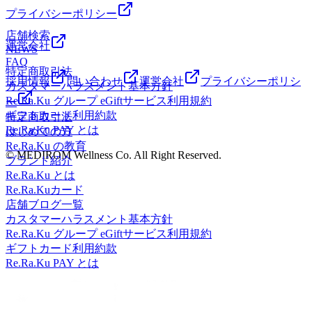
プライバシーポリシー
店舗検索
運営会社
NEWS
FAQ
特定商取引法
採用情報
問い合わせ
運営会社
プライバシーポリシ
カスタマーハラスメント基本方針
Re.Ra.Ku グループ eGiftサービス利用規約
ー
ギフトカード利用約款
特定商取引法
Re.Ra.Ku PAY とは
はじめての方
Re.Ra.Ku の教育
© MEDIROM Wellness Co. All Right Reserved.
ブランド紹介
Re.Ra.Ku とは
Re.Ra.Kuカード
店舗ブログ一覧
カスタマーハラスメント基本方針
Re.Ra.Ku グループ eGiftサービス利用規約
ギフトカード利用約款
Re.Ra.Ku PAY とは