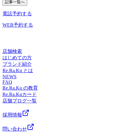
記事一覧へ
空き時間は・・・ 11：00～ 17：30～ 空きがございま
す。早めにご予約いただけますとご希望のお時間にご案内が
電話予約する
できます。 明日以降のご予約も承り中です！ぜひお問い合
わせください☆彡 マッサージよりも気持ちイイ！『肩甲骨
WEB予約する
ケア＆ストレッチ』を取り入れたリラク系ボディケア♪【予
防】のボディケア始めませんか？？ Re.Ra.Ku（リラク）フ
レスポ八潮店
店舗検索
はじめての方
ブランド紹介
Re.Ra.Ku とは
NEWS
FAQ
Re.Ra.Ku の教育
Re.Ra.Kuカード
店舗ブログ一覧
採用情報
問い合わせ