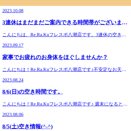
こんにちは！Re.Ra.Kuフレスポ八潮店です♪10月8日は、「寒
ったり。急な暑さで頭に熱がこもって、のぼせてしまうこと
降のご予約も承り中です！ぜひお問い合わせください☆彡
露」です。「寒露」とは、夜が長くなり露が冷たく感じる頃
もあります。今の時期でも熱中症は起こりえるので、なんだ
2023.10.08
～・～・～・～・～・～・～・～・～・～・～・～・◆店頭
だそうです。空気が冷え込むと空が澄んで見えて、この時期
か火照ってスッキリしないなぁと感じたらリラクで爽快ヘッ
でのお水の提供が終了致しました。 水分はご持参頂きます
の月はきれいに見れるみたいですよ。夜だけでなく、日中の
ドスパを受けてみてはいかがでしょうか？冷たい炭酸泡のス
3連休はまだまだご案内できる時間帯がございま
よう、よろしくお願い致します。◆夏季限定「爽快ヘッドス
空気も段々と冷え込んできますのでお気をつけください。季
プレーを頭皮に直接あてるので、熱がこもった頭にひんやり
パセットコース」始めました♪爽快ヘッドスパ×ボディケア
す。
節の変わり目は体調に変化が出やすいのでね！！寒くなって
スッキリと冷します♪また、炭酸泡が頭皮に触れることで皮
こんにちは、Re.Ra.Kuフレスポ八潮店です。3連休の空き状
平日は更に300円OFF！詳しくは店頭ポスター、またはスタ
も元気に過ごせるようにお身体ほぐして免疫力を上げてみま
膚から血管内に炭酸ガスが吸収され、血行促進効果も期待で
況をお知らせします。9/17 (日)11:30～18：30 まで空きが
ッフまでお気軽にどうぞ！～・～・～・～・～・～・～・
せんか？それでは10月9日((月))の空き情報で
2023.09.17
きますよ^^予約状況は変動する可能性がございますので、お
ございます。11:40～16:00まで、ペアでのご案内も可能です
～・～・～・～・～・マッサージよりも気持ちイイ！『肩甲
す！ 10:00～19:00 ご案内可能です。お時間帯
電話かネットでのご予約をおすすめ致します。みなさまのご
♪9/18 (月)11:00～終日空きあり！！ペアでのご案内も可能
骨ケア＆ストレッチ』を取り入れたリラク系ボディケア
によってはお2人同時のご案内も可能となっております。明
家事でお疲れのお身体をほぐしませんか？
来店を心よりお待ちしております。明日以降のご予約も承り
です。 長時間受けたい、体のお疲れを少しでも解消したい
♪【予防】のボディケア始めませんか？？Re.Ra.Ku（リラ
日以降のご予約も承り中です！ぜひお問い合わせください☆
中です！ぜひお問い合わせください☆彡～・～・～・～・
方はぜひお待ちしております。明日以降のご予約も承り中で
ク）フレスポ八潮店
彡マッサージよりも気持ちイイ！『肩甲骨ケア＆ストレッ
こんにちは！Re.Ra.Kuフレスポ八潮店です♪不安定なお天気
～・～・～・～・～・～・～・～・◆店頭でのお水の提供が
す！ぜひお問い合わせください☆彡マッサージよりも気持ち
チ』を取り入れたリラク系ボディケア♪【予防】のボディケ
が続いていますね。雨が降ったかと思ったら数分で止んでし
終了致しました。 水分はご持参頂きますよう、よろしくお
イイ！『肩甲骨ケア＆ストレッチ』を取り入れたリラク系ボ
2023.08.24
ア始めませんか？？Re.Ra.Ku（リラク）フレスポ八潮店＜電
まい、また強い雨が降る…これではなかなかお洗濯ものが渇
願い致します。◆夏季限定「爽快ヘッドスパセットコース」
ディケア♪【予防】のボディケア始めませんか？？
話番号＞048-948-7939
きませんね。洗濯物を出したりしまったりして大変ではない
始めました♪爽快ヘッドスパ×ボディケア平日は更に300円
Re.Ra.Ku（リラク）フレスポ八潮店＜電話番号＞048-948-
8/6(日)の空き時間です。
ですか？腕を上げたり伸ばしたりしてけっこう疲れますよ
OFF！詳しくは店頭ポスター、またはスタッフまでお気軽に
7939
ね。疲れてしまったら、ハンドケアでお疲れの腕をスッキリ
どうぞ！～・～・～・～・～・～・～・～・～・～・～・
こんにちは！Re.Ra.Kuフレスポ八潮店です♪ 週末になると、
させてみませんか？腕がほぐれますと、肩の力も抜けやすく
～・マッサージよりも気持ちイイ！『肩甲骨ケア＆ストレッ
どこかで花火大会が開催されていますね！夜になってもなか
なり、肩も軽くなりますよ！！それでは、8月24日(木)の空
チ』を取り入れたリラク系ボディケア♪【予防】のボディケ
2023.08.06
なか気温が下がらず暑いままですね。ネッククーラーや冷感
き情報です！ 13:50～ 女性スタッフが担当明日以降
ア始めませんか？？Re.Ra.Ku（リラク）フレスポ八潮店電話
スプレーなどを使用して、暑さ対策に気を付けてください！
のご予約も承り中です！ぜひお問い合わせください☆彡マッ
番号048-948-7939
8/5(土)空き情報(^-^)
暑くてスッキリ爽快したいなと思ったら、爽快ヘッドスパは
サージよりも気持ちイイ！『肩甲骨ケア＆ストレッチ』を取