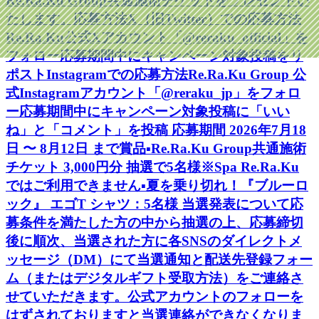
Re.Ra.Ku Group共通施術チケットをプレゼントい
たします。応募方法X（旧Twitter）での応募方法
Re.Ra.Ku公式Xアカウント「@reraku_official」を
フォロー応募期間中にキャンペーン対象投稿をリ
ポストInstagramでの応募方法Re.Ra.Ku Group 公
式Instagramアカウント「@reraku_jp」をフォロ
ー応募期間中にキャンペーン対象投稿に「いい
ね」と「コメント」を投稿 応募期間 2026年7月18
日 〜 8月12日 まで賞品▪️Re.Ra.Ku Group共通施術
チケット 3,000円分 抽選で5名様※Spa Re.Ra.Ku
ではご利用できません▪️夏を乗り切れ！『ブルーロ
ック』 エゴT シャツ：5名様 当選発表について応
募条件を満たした方の中から抽選の上、応募締切
後に順次、当選された方に各SNSのダイレクトメ
ッセージ（DM）にて当選通知と配送先登録フォー
ム（またはデジタルギフト受取方法）をご連絡さ
せていただきます。公式アカウントのフォローを
はずされておりますと当選連絡ができなくなりま