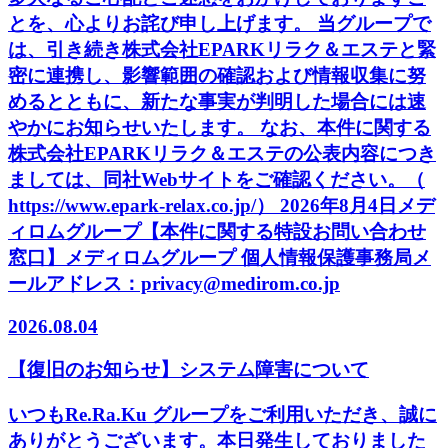
とを、心よりお詫び申し上げます。 当グループで
は、引き続き株式会社EPARKリラク＆エステと緊
密に連携し、影響範囲の確認および情報収集に努
めるとともに、新たな事実が判明した場合には速
やかにお知らせいたします。 なお、本件に関する
株式会社EPARKリラク＆エステの公表内容につき
ましては、同社Webサイトをご確認ください。（
https://www.epark-relax.co.jp/） 2026年8月4日メデ
ィロムグループ【本件に関する特設お問い合わせ
窓口】メディロムグループ 個人情報保護事務局メ
ールアドレス：privacy@medirom.co.jp
2026.08.04
【復旧のお知らせ】システム障害について
いつもRe.Ra.Ku グループをご利用いただき、誠に
ありがとうございます。本日発生しておりました