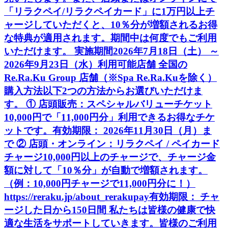
「リラクペイ/リラクペイカード」に1万円以上チ
ャージしていただくと、10％分が増額されるお得
な特典が適用されます。期間中は何度でもご利用
いただけます。 実施期間2026年7月18日（土） ～
2026年9月23日（水）利用可能店舗 全国の
Re.Ra.Ku Group 店舗（※Spa Re.Ra.Kuを除く）
購入方法以下2つの方法からお選びいただけま
す。 ① 店頭販売：スペシャルバリューチケット
10,000円で「11,000円分」利用できるお得なチケ
ットです。有効期限： 2026年11月30日（月）ま
で ② 店頭・オンライン：リラクペイ / ペイカード
チャージ10,000円以上のチャージで、チャージ金
額に対して「10％分」が自動で増額されます。
（例：10,000円チャージで11,000円分に！）
https://reraku.jp/about_rerakupay有効期限： チャ
ージした日から150日間 私たちは皆様の健康で快
適な生活をサポートしていきます。皆様のご利用