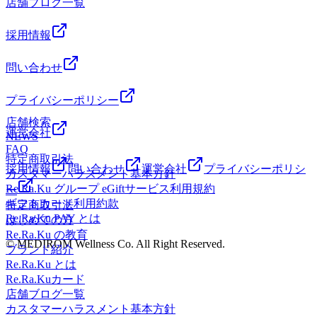
店舗ブログ一覧
採用情報
問い合わせ
プライバシーポリシー
店舗検索
運営会社
NEWS
FAQ
特定商取引法
採用情報
問い合わせ
運営会社
プライバシーポリシ
カスタマーハラスメント基本方針
Re.Ra.Ku グループ eGiftサービス利用規約
ー
ギフトカード利用約款
特定商取引法
Re.Ra.Ku PAY とは
はじめての方
Re.Ra.Ku の教育
© MEDIROM Wellness Co. All Right Reserved.
ブランド紹介
Re.Ra.Ku とは
Re.Ra.Kuカード
店舗ブログ一覧
カスタマーハラスメント基本方針