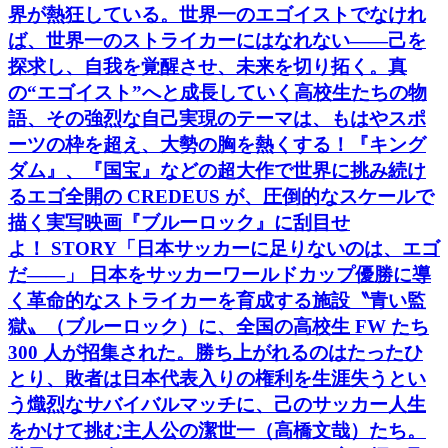
界が熱狂している。世界一のエゴイストでなけれ
ば、世界一のストライカーにはなれない――己を
探求し、自我を覚醒させ、未来を切り拓く。真
の“エゴイスト”へと成長していく高校生たちの物
語、その強烈な自己実現のテーマは、もはやスポ
ーツの枠を超え、大勢の胸を熱くする！『キング
ダム』、『国宝』などの超大作で世界に挑み続け
るエゴ全開の CREDEUS が、圧倒的なスケールで
描く実写映画『ブルーロック』に刮目せ
よ！ STORY「日本サッカーに足りないのは、エゴ
だ――」 日本をサッカーワールドカップ優勝に導
く革命的なストライカーを育成する施設〝青い監
獄〟（ブルーロック）に、全国の高校生 FW たち
300 人が招集された。勝ち上がれるのはたったひ
とり、敗者は日本代表入りの権利を生涯失うとい
う熾烈なサバイバルマッチに、己のサッカー人生
をかけて挑む主人公の潔世一（高橋文哉）たち。