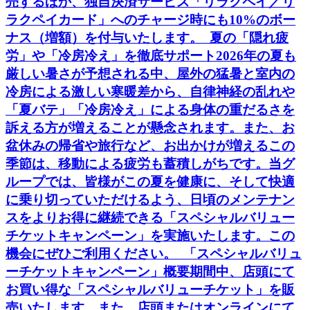
売するほか、独自決済サービス「リラクペイ／リ
ラクペイカード」へのチャージ時にも10%のボー
ナス（増額）を付与いたします。 夏の「隠れ疲
労」や「冷房冷え」を徹底サポート2026年の夏も
厳しい暑さが予想される中、屋外の猛暑と室内の
冷房による激しい寒暖差から、自律神経の乱れや
「夏バテ」「冷房冷え」による身体の重だるさを
訴える方が増えることが懸念されます。また、お
盆休みの帰省や旅行など、お出かけが増えるこの
季節は、移動による疲労も蓄積しがちです。当グ
ループでは、皆様がこの夏を健康に、そして快適
に乗り切っていただけるよう、日頃のメンテナン
スをよりお得に継続できる「スペシャルバリュー
チケットキャンペーン」を実施いたします。この
機会にぜひご利用ください。 「スペシャルバリュ
ーチケットキャンペーン」概要期間中、店頭にて
お買い得な「スペシャルバリューチケット」を販
売いたします。また、店頭またはオンラインにて