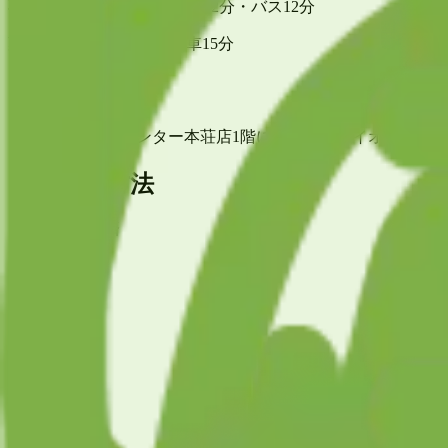
羽後本荘駅 (JR羽越本線) 車12分・バス12分
薬師堂駅 (鳥海山ろく線) 車15分
アクセス
イオンスーパーセンター本荘店1階にあります。イオンスー
お支払い方法
クレジット決済