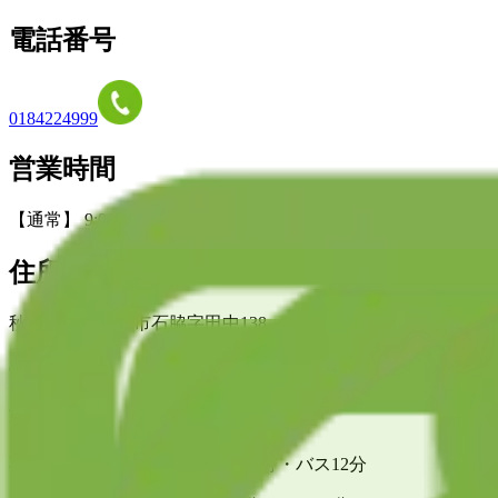
電話番号
0184224999
営業時間
【通常】 9:00～21:00 ※最終受付 20:20
住所
秋田県由利本荘市石脇字田中138 イオンスーパーセンター本荘
最寄駅
羽後本荘駅 (鳥海山ろく線) 車12分・バス12分