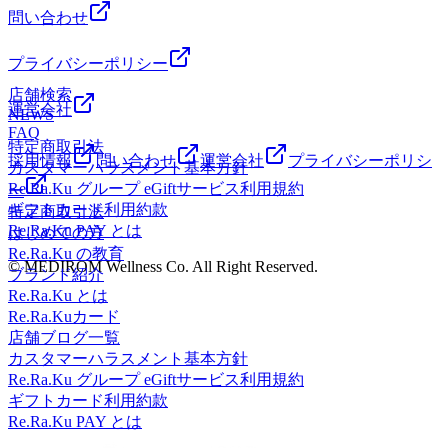
問い合わせ
プライバシーポリシー
店舗検索
運営会社
NEWS
FAQ
特定商取引法
採用情報
問い合わせ
運営会社
プライバシーポリシ
カスタマーハラスメント基本方針
Re.Ra.Ku グループ eGiftサービス利用規約
ー
ギフトカード利用約款
特定商取引法
Re.Ra.Ku PAY とは
はじめての方
Re.Ra.Ku の教育
© MEDIROM Wellness Co. All Right Reserved.
ブランド紹介
Re.Ra.Ku とは
Re.Ra.Kuカード
店舗ブログ一覧
カスタマーハラスメント基本方針
Re.Ra.Ku グループ eGiftサービス利用規約
ギフトカード利用約款
Re.Ra.Ku PAY とは