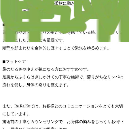
首、肩、腰など全身の筋肉が柔軟に動き、血行の促進を促し、辛い
疲れの軽減が期待できます。
◼︎ヘッドスパ
目の疲れや頭・首まわりの重だるさを感じている時、短時間でリフ
レッシュしたいときにも最適です。
頭部や顔まわりを全体的にほぐすことで緊張をゆるめます。
◼︎フットケア
足のだるさや冷えが気になる方におすすめです。
足裏からふくらはぎにかけての丁寧な施術で、滞りがちなリンパの
流れを促し、身体の巡りを整えます。
また、Re.Ra.Kuでは、お客様とのコミュニケーションをとても大切
にしています。
施術前の丁寧なカウンセリングで、お身体の悩みをじっくりお伺い