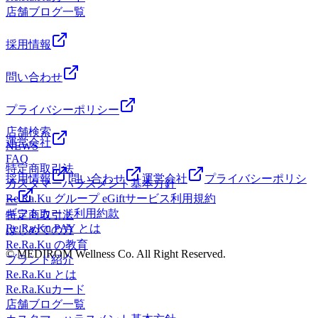
店舗ブログ一覧
採用情報
問い合わせ
プライバシーポリシー
店舗検索
運営会社
NEWS
FAQ
特定商取引法
採用情報
問い合わせ
運営会社
プライバシーポリシ
カスタマーハラスメント基本方針
Re.Ra.Ku グループ eGiftサービス利用規約
ー
ギフトカード利用約款
特定商取引法
Re.Ra.Ku PAY とは
はじめての方
Re.Ra.Ku の教育
© MEDIROM Wellness Co. All Right Reserved.
ブランド紹介
Re.Ra.Ku とは
Re.Ra.Kuカード
店舗ブログ一覧