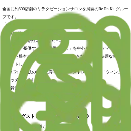
全国に約300店舗のリラクゼーションサロンを展開のRe.Ra.Ku グルー
プです。
「慢性的な肩の疲れや腰の疲れに悩んでいる…」
「疲れがなかなか取れない…」
そんなお悩みを抱えるあなたへ。
Re.Ra.Ku が提供する「肩甲骨はがし」を中心としたボディケアで、
お疲れを根本からケアし、マッサージ好きなあなたの快適な生活を
サポートします！
Re.Ra.Ku の手技の特徴は肩甲骨周りをストレッチする「ウィングス
トレッチ®︎」です。
肩甲骨には、なんと17種類もの筋肉がついています。
肩甲骨が動きやすくなると…こんなにもメリットが！
《ウィングストレッチで期待できる効果》
◼︎肩や首の疲れの改善が期待できる