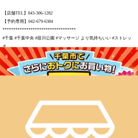
【店舗TEL】043-306-1282
【予約専用】042-679-6384
**********************************
#千葉 #千葉中央 #葭川公園 #マッサージ より気持ちいい #ストレッ
チ
#肩甲骨 剥がし #骨盤 #ボディケア #フットケア #ヘッドスパ #メンズ
#三井ガーデンホテル #ミラマーレ #ダイワロイネットホテル #ホテル
サンシティ
#ホテルルートイン #東横イン #ベッセルイン #ホテルリブマックス #
銀座商店街
#千葉銀行中央支店
下記でお困りの方にオススメです。
#疲れが抜けない #ストレス #だるさ #倦怠感 #不眠
#肩コリ #首コリ #目 の疲れ #腰痛 #姿勢 が気になる
#足 #冷え #むくみ etc,,,