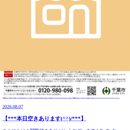
WEB予約する
電話予約する
043-306-1282
最近のブログ
【***本日空きございます(^^)/ ***】
こんにちは！閲覧頂きありがとうございます！Re.Ra.Ku 千
葉中央店 大森です (*’ω’*)【***本日空きございます(^^)/
2026.08.08
***】本日は11：00～20：00までご予約に空きがございます
◎お疲れの溜まっている方はお休みの間にしっかりと身体を
【***本日の空き状況***】
ほぐすのがおすすめです(^^♪皆様のご来店をお待ちしており
ます(*^^*)【明日の空き状況】11：00～20：00までご案内可
こんにちは！閲覧頂きありがとうございます！Re.Ra.Ku 千
能です♪【出勤スタッフ】窪田・大森・井・香遠です(^^)v引
葉中央店クボタです (*’ω’*)【***本日の空き状況***】本日
き続き、お客様の生活に寄り添った健康管理サービスを提供
2026.08.07
は11：00～21：00まで空き枠ございます皆様のご来店をお待
して参ります。皆様のご来店、心よりお待ちしております！
ちしております(*^^*)【明日の空き状況】11：00～20：00ま
(*'ω'*) LINE＠ お友達登録募集中(^^)/
【***本日空きあります(^^)/***】
でご案内可能です♪【出勤スタッフ】窪田・大森・井・香遠
ID:@ate0122i**********************************『マッサ
です(^^)v引き続き、お客様の生活に寄り添った健康管理サ
ージより気持ちいい♪』肩甲骨ストレッチ＆ボディケア×コ