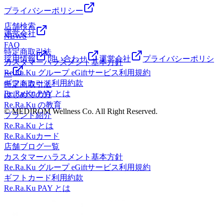
プライバシーポリシー
店舗検索
運営会社
NEWS
FAQ
特定商取引法
採用情報
問い合わせ
運営会社
プライバシーポリシ
カスタマーハラスメント基本方針
Re.Ra.Ku グループ eGiftサービス利用規約
ー
ギフトカード利用約款
特定商取引法
Re.Ra.Ku PAY とは
はじめての方
Re.Ra.Ku の教育
© MEDIROM Wellness Co. All Right Reserved.
ブランド紹介
Re.Ra.Ku とは
Re.Ra.Kuカード
店舗ブログ一覧
カスタマーハラスメント基本方針
Re.Ra.Ku グループ eGiftサービス利用規約
ギフトカード利用約款
Re.Ra.Ku PAY とは