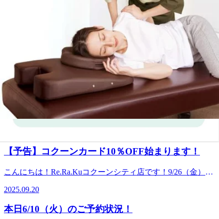
最近のブログ
本日のご予約状況
こんにちは！Re.Ra.Kuコクーンシティ店です！本日もブログ
をご覧頂きありがとうございます(*^^*)2026年も始まり、気
2026.01.13
づけば成人式も終わりあっという間にいつもの日常に戻りま
したね。お正月はゆっくりできたでしょうか？長い方だと9
【お知らせ】11/21～コクーンカード10%OFF!ギ
連休のお休みもあったみたいですが、その分お仕事が始まる
フトパックも対象です
と一気にお疲れも溜まりますよね( ;∀;)特に寒い時期ですの
こんにちは!Re.Ra.Kuコクーンシティ店ですいつもご利用い
で、肩に力が入ってしまい力が抜けないなんてことも...。
ただきありがとうございます♪11/21(金)から始まるコクーン
2026年の良いスタートをするためにも、1月にお身体を整え
2025.11.20
シティカードセゾン10%OFFキャンペーンに合わせて、
ていきましょう！みなさまのご来店心よりおまちいてしてお
Re.Ra.Kuで人気のギフトパック(回数券)も大変お得にご購入
ります！★ 1月 13日（火）ご予約可能時間★ 14：00～
【予告】コクーンカード10％OFF始まります！
いただけますーー・・ーー・・ーー・・ーー・・ーー◆ギフ
OK！☆★ペアでご案内可能時間★☆ 17：00～ OK！ご不
トパック(回数券)は“今が一番お得”です!ーー・・ーー・・ー
明な点や、コース、時間相談などありましたらお電話下さ
こんにちは！Re.Ra.Kuコクーンシティ店です！9/26（金）～
ー・・ーー・・ーー期間中(11/21～25)は、ギフトパック(回
い。▽▽▽▽▽▽▽▽▽▽▽▽▽▽▽▽▽▽▽▽▽【住
30（火）の5日間、「コクーンシティカード １０％OFF ５
数券)が通常価格 → ギフトパック価格 → さらに10%OFFと3
2025.09.20
所】 埼玉県さいたま市大宮区吉敷町4-263-1コクーンシテ
Days」を開催いたします！期間中、コクーンシティカード
段階でお得になります!【10回パック(60分×5回分)】通
ィ コクーン2 3F【電話】: 048-788-1120【アクセス】JR各線
セゾンでお買物いただくと、お引き落とし時に
常:38,500円→ギフトパック:34,500円(4,000円お得)→21～25日
本日6/10（火）のご予約状況！
「さいたま新都心」駅より徒歩5分コクーン2の3階フードコ
10％OFF！ こんにちは！Re.Ra.Kuコクーンシティ店です！
は10%OFF:31,050合計7,450円お得!【20回パック(60分×10回