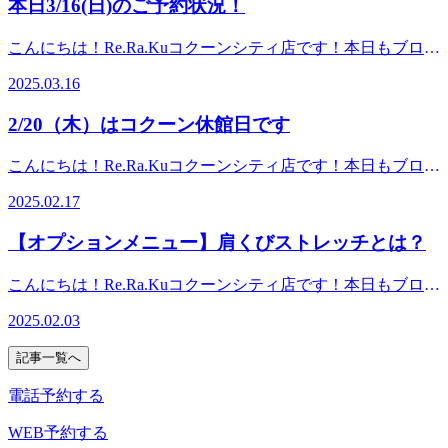
本日3/16(日)のご予約状況！
ート横に当店がございます（さいたま新都心駅近くの2Ｆの
ンカード10％OFFが始まります！コクーンカードをお持ちの
ま新都心＿コクーンシティ＿大宮＿北浦和＿肩こり#さいた
分かっていてもなかなかできない方が多いと思います。もし
お店ではございません！！）
お客様はコクーンカードでお支払いいただきますと、お引き
ま新都心＿コクーンシティ＿大宮＿北浦和＿腰痛
くは逆に、運動をたくさんして疲れてしまっている方もいる
こんにちは！Re.Ra.Kuコクーンシティ店です！本日もブログ
△△△△△△△△△△△△△△△△△△△△△#さいたま新
落とし時に１０％OFFされます。 さらに、当店で販売して
ことでしょう。そんな時はぜひリラクをご利用くださ
をご覧頂きありがとうございます(*^^*)3月も、気づけばも
都心＿コクーンシティ＿大宮＿北浦和＿マッサージ#さいた
いる健康ギフトパックも超お得！！例） 10回パック：
2025.03.16
い！ お身体をほぐされると、凝り固まった筋肉が刺激され
う半分過ぎましたね。3月からは雪が降ったり気温差が激し
ま新都心＿コクーンシティ＿大宮＿北浦和＿肩こり#さいた
￥39,600(税込)→￥31,500(税込)ここまでが今までのパック価
血流が良くなります。それはお身体にとって軽い運動をした
かったり、本当に参ってしまいますよね…年度末ですし、い
ま新都心＿コクーンシティ＿大宮＿北浦和＿腰痛
格でしたがさらに10％OFF！！→￥28,350(税込)！？(元値よ
2/20（木）はコクーン休館日です
のと近い状態になりますので、運動する方にとってもしない
ろいろやるべきことに追われたり、4月から新生活が始まっ
り11,250円お得！！)是非ご購入くださいませ☆ギフトパッ
方にとっても、お疲れが取れ、動きやすくなると思いま
てその準備を進めている方も多いことでしょう。ちなみに私
クの有効期限は購入日ではなく使用日からスタートですの
こんにちは！Re.Ra.Kuコクーンシティ店です！本日もブログ
す！ お疲れが溜まった際は、ぜひ溜め込みすぎずに、リラ
は花粉症にまさに悩まされている最中で、余分に疲れが溜ま
で、購入のみの来店もOKです♪他のパックやセットコース、
をご覧頂きありがとうございます(*^^*)いきなりですがタイ
クをご利用いただければと思います！みなさんのご来店を心
ってしまってます。そんなお疲れの皆さま、もしくはスッキ
2025.02.17
通常コースも引き落とし時に10％OFFとなりますので是非お
トルにありますように、2/20（木）はコクーンシティの休館
よりお待ちしております！★5月13日（火）ご予約可能時間
リして新年度に備えたい皆さまは、ぜひ今のうちにお身体の
気軽にご利用くださいませ♪コクーンシティカードをお持ち
日でございます。それに伴い、当店もお休みいたします。ご
★ 今すぐ OK！ （11時時点）☆★ペアでご案内可能時
メンテナンスをしていきましょう！自分を労わるお時間をぜ
【オプションメニュー】肩くびストレッチとは？
でない方は、当日発行も可能のようですので是非コクーンシ
注意くださいますようお願い申し上げます。 2/20(木)はお休
間★☆ 13：00～ OK！ （11時時点）ご不明な点や、コ
ひ作ってくださいね！それでは、スタッフ一同、皆さまのご
ティカードセゾンカウンターへ足をお運びくださいませ。キ
みですが、それ以外はもちろん元気に営業しております！今
ース、時間相談などありましたらお電話下さい。
利用を心よりお待ちしております！★3月16日（日）ご予約
こんにちは！Re.Ra.Kuコクーンシティ店です！本日もブログ
ャンペーンは4月22日（火）までの5日間限定になりますの
日は暖かいですが、どうやら明日以降まだしばらく寒い日が
▽▽▽▽▽▽▽▽▽▽▽▽▽▽▽▽▽▽▽▽▽【住所】 埼
可能時間★ 今すぐOK！（14時時点）☆★ペアでご案内可
をご覧頂きありがとうございます(*^^*)昨日は関東でも雪予
で、是非この機会にリラクのボディケアをお試しください♪
続くようです。本当に体調を崩してしまいますよね……ぜひ
玉県さいたま市大宮区吉敷町4-263-1コクーンシティ コクー
2025.02.03
能時間★☆ 18：00～OK！（14時時点）ご不明な点や、コ
報でしたが雨になって良かったですね・・！でもまだまだ寒
期間：4/18(金)～
お身体のメンテナンスをして、活力に満ちた状態で春を迎え
ン2 3F【電話】: 048-788-1120【アクセス】JR各線「さいたま
ース、時間相談などありましたらお電話下さい。
い2月になりそうですね(´;ω;｀)本日はRe.Ra.Kuがおすすめす
4/22(火)▽▽▽▽▽▽▽▽▽▽▽▽▽▽▽▽▽▽▽▽▽【住
ていただきたいです！それでは、みなさんのご来店、心より
新都心」駅より徒歩5分コクーン2の3階フードコート横に当
記事一覧へ
▽▽▽▽▽▽▽▽▽▽▽▽▽▽▽▽▽▽▽▽▽【住所】 埼
るオプションメニュー【肩くびストレッチ】のご紹介です
所】 埼玉県さいたま市大宮区吉敷町4-263-1コクーンシテ
お待ちしております！★2月17日（月）ご予約可能時間★
店がございます（さいたま新都心駅近くの2Ｆのお店ではご
玉県さいたま市大宮区吉敷町4-263-1コクーンシティ コクー
♪ 【肩くびストレッチ】とは、肩と首に特化したリラク独自
ィ コクーン2 3F【電話】: 048-788-1120【アクセス】JR各線
電話予約する
今すぐ OK！☆★ペアでご案内可能時間★☆ 16：30～
ざいません！！）
ン2 3F【電話】: 048-788-1120【アクセス】JR各線「さいたま
のストレッチです。ウィングストレッチ等の普段のボディケ
「さいたま新都心」駅より徒歩5分コクーン2の3階フードコ
OK！ご不明な点や、コース、時間相談などありましたらお
△△△△△△△△△△△△△△△△△△△△△#さいたま新
新都心」駅より徒歩5分コクーン2の3階フードコート横に当
アではなかなかアプローチがかかりにくい肩や首につながる
WEB予約する
ート横に当店がございます（さいたま新都心駅近くの2Ｆの
電話下さい。
都心＿コクーンシティ＿大宮＿北浦和＿マッサージ#さいた
店がございます（さいたま新都心駅近くの2Ｆのお店ではご