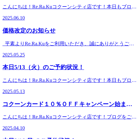
ート横に当店がございます（さいたま新都心駅近くの2Ｆの
ブログをご覧頂きありがとうございます♪9/26（金）～
分)】通常:77,000円→ギフトパック:68,000円(9,000円お
こんにちは！Re.Ra.Kuコクーンシティ店です！本日もブログ
お店ではございません！！）
30（火）の5日間、「コクーンシティカード １０％OFF ５
得)→21～25日は10%OFF:61,200合計15,800円お得!【30回パ
をご覧頂きありがとうございます(*^^*)天気が最近不安定で
△△△△△△△△△△△△△△△△△△△△△#さいたま新
Days」を開催いたします！期間中、コクーンシティカード
2025.06.10
ック(60分×15回分)】通常:115,500円→ギフトパック:99,000円
すよね…本格的な夏の暑さもいやですが、その前のこの不安
都心＿コクーンシティ＿大宮＿北浦和＿マッサージ#さいた
セゾンでお買物いただくと、お引き落とし時に
(16,500円お得)→21～25日は10%OFF:89,100合計26,400円お
定な時期も体調崩しそうでいやですよね。調べたところ、関
ま新都心＿コクーンシティ＿大宮＿北浦和＿肩こり#さいた
10％OFF！ 当店で販売させていただいているボディケアや
価格改定のお知らせ
得!✓有効期限は「使用日からスタート」✓購入のみのご来
東は今日で梅雨入りのようです。ここからはしばらく傘を手
ま新都心＿コクーンシティ＿大宮＿北浦和＿腰痛
フットケアで使える【健康ギフトパック】も超お得！！ 10
店も大歓迎ですーー・・ーー・・ーー・・ーー・・ーー
放せない時期になりますね。気温差もそうですが、傘を差す
回パック【60分チケット5回分】¥34,500(税
平素よりRe.Ra.Kuをご利用いただき、誠にありがとうござ
11/21(金)～11/25(火)の5日間限定!コクーンシティカード《セ
のも疲れが溜まってしまいますよね。体調を崩さないよう
込)→￥31,050（¥3450お得★）20回パック【60分チケット10
います。このたび、施術に関わる諸経費の上昇やサービス品
ゾン》ご利用で10%OFFーー・・ーー・・ーー・・ーー・・
に、そして本格的な夏の暑さに備えるという意味でも、ぜひ
2025.05.25
回分】：¥68,000(税込）→¥61,200（¥6800お得★）30回パッ
質の向上を目的として、２０２５年７月１日より、一部メニ
ーー✓カードでのお支払い⇒お引き落とし時に10%OFF✓施
リラクでお身体のメンテナンスをしましょう！！みなさんの
ク【60分チケット20回分】：¥99,000(税込）
ューの内容及び価格を改定いたします。よりご満足いただけ
術・ギフトパックすべて対象✓カードをお持ちでない方も
ご来店をお待ちしております！★6月10日（火）ご予約可能
本日5/13（火）のご予約状況！
→¥89,100（¥9900円お得★）是非この機会にご購入ください
る施術をご提供するため、お悩みに寄り添うコースの充実や
当日発行OK5日間だけの大変お得な期間となっておりますー
時間★ 16：00～ OK！（15時時点）☆★ペアでご案内可
ませ☆ギフトパックの有効期限は購入日ではなく使用日から
施術時間の選択肢を広げるなど、技術やメニュー内容の充実
ー・・ーー・・ーー・・ーー・・ーー◆レディースデー(木
能時間★☆ 17：20～ OK！（15時時点）ご不明な点や、
こんにちは！Re.Ra.Kuコクーンシティ店です！本日もブログ
スタートですので、購入のみの来店もOKです♪ボディケアと
に努めてまいります。改定後の詳細は、店頭または公式ウェ
曜限定)ーー・・ーー・・ーー・・ーー・・ーー女性のお客
コース、時間相談などありましたらお電話下さい。
をご覧頂きありがとうございます(*^^*)今日は何の日かを調
フットケアとの組み合わせも可能★コクーンシティカードを
ブサイト（6月中旬より）にてご確認ください。ご不明な点
様限定で、木曜日に40分以上のコースをご利用の方へ+10分
2025.05.13
▽▽▽▽▽▽▽▽▽▽▽▽▽▽▽▽▽▽▽▽▽【住所】 埼
べてみたところ、『一汁三菜の日』だそうです。一汁三菜と
お持ちでない方は、当日発行も可能ですので是非コクーンシ
がございましたら、スタッフまでお気軽にお声がけくださ
プレゼント・次回予約を“3週間以内”でお取りいただいた場
玉県さいたま市大宮区吉敷町4-263-1コクーンシティ コクー
はもちろん、いろんな食材をバランスよく摂りましょうとい
ティカードセゾンカウンターへ足をお運びくださいませ。キ
い。今後も皆さまに安心してご利用いただけるよう努めてま
合・他特典との併用時は最大20分まで週の中でも特にお得に
コクーンカード１０％ＯＦＦキャンペーン始まり
ン2 3F【電話】: 048-788-1120【アクセス】JR各線「さいたま
う意味ですが、みなさんはバランスの良い食事は摂れていま
ャンペーンは9月26日から5日間限定になりますので、是非こ
いります。何卒ご理解賜りますようお願い申し上げま
ご利用いただける日ですーー・・ーー・・ーー・・ーー・・
新都心」駅より徒歩5分コクーン2の3階フードコート横に当
ます！
すか？ 健康に過ごすための食事摂取基準が厚生労働省によ
の機会にリラクのボディケアをお試しください♪
す.▽▽▽▽▽▽▽▽▽▽▽▽▽▽▽▽▽▽▽▽▽【住
ーー11月後半は気温が下がり、疲れやすさ・冷えやすさを感
こんにちは！Re.Ra.Kuコクーンシティ店です！ブログをご覧
店がございます（さいたま新都心駅近くの2Ｆのお店ではご
って定められていますが、それと比べると実際日本人は、塩
所】 埼玉県さいたま市大宮区吉敷町4-263-1コクーンシテ
じやすい時期です施術も、ギフトパックの購入も、ぜひこの
頂きありがとうございます♪ーーー本日も感染予防対策を行
ざいません！！）
分や脂質の摂取が多く、そしてカルシウムや野菜、果物の摂
2025.04.10
ィ コクーン2 3F【電話】: 048-788-1120【アクセス】JR各線
機会にご利用くださいませスタッフ一同、皆さまのご来店を
い笑顔で営業中です♪－－－－桜も散り始め、新しい月日が
△△△△△△△△△△△△△△△△△△△△△#さいたま新
取が少ないようです。 さて、健康に過ごすには、食事はと
「さいたま新都心」駅より徒歩5分コクーン2の3階フードコ
心よりお待ちしております
訪れる頃に嬉しいお知らせです♪4月18日（金）より、コクー
都心＿コクーンシティ＿大宮＿北浦和＿マッサージ#さいた
ても大事ですが、運動も大事とは言いますよね。とは言え、