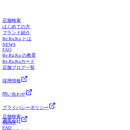
筋肉をぐーーーーん！！としっかり伸ばしていくストレッチ
お店ではございません！！）
▽▽▽▽▽▽▽▽▽▽▽▽▽▽▽▽▽▽▽▽▽【住所】 埼
ま新都心＿コクーンシティ＿大宮＿北浦和＿肩こり#さいた
ざいません！！）
オプションです★・慢性的に肩・首が辛い方・肩の前側（大
△△△△△△△△△△△△△△△△△△△△△#さいたま新
玉県さいたま市大宮区吉敷町4-263-1コクーンシティ コクー
ま新都心＿コクーンシティ＿大宮＿北浦和＿腰痛
△△△△△△△△△△△△△△△△△△△△△#さいたま新
胸筋等）が硬い方、腕が疲れている方・集中的に肩周りの筋
都心＿コクーンシティ＿大宮＿北浦和＿マッサージ#さいた
ン2 3F【電話】: 048-788-1120【アクセス】JR各線「さいたま
都心＿コクーンシティ＿大宮＿北浦和＿マッサージ#さいた
肉を緩めたい方等にオススメのオプションとなっております
ま新都心＿コクーンシティ＿大宮＿北浦和＿肩こり#さいた
店舗検索
新都心」駅より徒歩5分コクーン2の3階フードコート横に当
ま新都心＿コクーンシティ＿大宮＿北浦和＿肩こり#さいた
(^^)/うつ伏せの通常のもみほぐし後、20分or40分のお時間を
ま新都心＿コクーンシティ＿大宮＿北浦和＿腰痛
はじめての方
店がございます（さいたま新都心駅近くの2Ｆのお店ではご
ま新都心＿コクーンシティ＿大宮＿北浦和＿腰痛
いただき【横向き】→腕周り・お胸周り（大胸筋）・首・背
ブランド紹介
ざいません！！）
中をぐーーーーーんとストレッチ【仰向け】→肩甲骨周り・
Re.Ra.Ku とは
△△△△△△△△△△△△△△△△△△△△△#さいたま新
腕・腕の内側・脇などのアプローチが主な内容です★「肩を
NEWS
都心＿コクーンシティ＿大宮＿北浦和＿マッサージ#さいた
FAQ
ほぐしてもらうだけではあんまり肩の辛さが取れない」「肩
ま新都心＿コクーンシティ＿大宮＿北浦和＿肩こり#さいた
Re.Ra.Ku の教育
の前側が硬いな～」と思っている方はぜひ受けてみてくださ
ま新都心＿コクーンシティ＿大宮＿北浦和＿腰痛
Re.Ra.Kuカード
い！ストレッチなので、普段のボディケアのほぐしとはまた
店舗ブログ一覧
違ったスッキリ感が感じられますし、楽な状態も続きやすく
なりますよ♪いつもボディケアのみを受けている方が肩くび
ストレッチを受けると「一気に血の巡りがよくなってスッキ
採用情報
リしました～♪」など嬉しいお声をいただけました！ ぜひ一
度受けてみてくださいね(*^^*)(*^^*)(*^^*)日々のお疲れ溜め
問い合わせ
込んでいませんか？Re.Ra.Kuで心も少しでも軽く、疲れにく
いお身体を一緒に作っていきましょう！★2月4日（火）ご予
プライバシーポリシー
約可能時間★ 10：10～ OK！☆★ペアでご案内可能時間
店舗検索
★☆ 10：30～ OK！ご不明な点や、コース、時間相談な
運営会社
NEWS
どありましたらお電話下さい。
FAQ
▽▽▽▽▽▽▽▽▽▽▽▽▽▽▽▽▽▽▽▽▽【住所】 埼