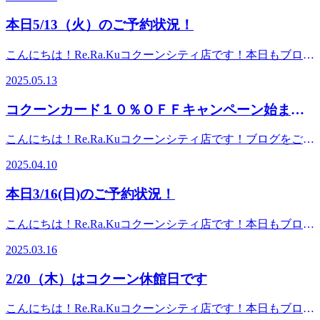
質の向上を目的として、２０２５年７月１日より、一部メニ
ーー✓カードでのお支払い⇒お引き落とし時に10%OFF✓施
リラクでお身体のメンテナンスをしましょう！！みなさんの
ク【60分チケット20回分】：¥99,000(税込）
ューの内容及び価格を改定いたします。よりご満足いただけ
術・ギフトパックすべて対象✓カードをお持ちでない方も
ご来店をお待ちしております！★6月10日（火）ご予約可能
本日5/13（火）のご予約状況！
→¥89,100（¥9900円お得★）是非この機会にご購入ください
る施術をご提供するため、お悩みに寄り添うコースの充実や
当日発行OK5日間だけの大変お得な期間となっておりますー
時間★ 16：00～ OK！（15時時点）☆★ペアでご案内可
ませ☆ギフトパックの有効期限は購入日ではなく使用日から
施術時間の選択肢を広げるなど、技術やメニュー内容の充実
ー・・ーー・・ーー・・ーー・・ーー◆レディースデー(木
能時間★☆ 17：20～ OK！（15時時点）ご不明な点や、
こんにちは！Re.Ra.Kuコクーンシティ店です！本日もブログ
スタートですので、購入のみの来店もOKです♪ボディケアと
に努めてまいります。改定後の詳細は、店頭または公式ウェ
曜限定)ーー・・ーー・・ーー・・ーー・・ーー女性のお客
コース、時間相談などありましたらお電話下さい。
をご覧頂きありがとうございます(*^^*)今日は何の日かを調
フットケアとの組み合わせも可能★コクーンシティカードを
ブサイト（6月中旬より）にてご確認ください。ご不明な点
様限定で、木曜日に40分以上のコースをご利用の方へ+10分
2025.05.13
▽▽▽▽▽▽▽▽▽▽▽▽▽▽▽▽▽▽▽▽▽【住所】 埼
べてみたところ、『一汁三菜の日』だそうです。一汁三菜と
お持ちでない方は、当日発行も可能ですので是非コクーンシ
がございましたら、スタッフまでお気軽にお声がけくださ
プレゼント・次回予約を“3週間以内”でお取りいただいた場
玉県さいたま市大宮区吉敷町4-263-1コクーンシティ コクー
はもちろん、いろんな食材をバランスよく摂りましょうとい
ティカードセゾンカウンターへ足をお運びくださいませ。キ
い。今後も皆さまに安心してご利用いただけるよう努めてま
合・他特典との併用時は最大20分まで週の中でも特にお得に
コクーンカード１０％ＯＦＦキャンペーン始まり
ン2 3F【電話】: 048-788-1120【アクセス】JR各線「さいたま
う意味ですが、みなさんはバランスの良い食事は摂れていま
ャンペーンは9月26日から5日間限定になりますので、是非こ
いります。何卒ご理解賜りますようお願い申し上げま
ご利用いただける日ですーー・・ーー・・ーー・・ーー・・
新都心」駅より徒歩5分コクーン2の3階フードコート横に当
ます！
すか？ 健康に過ごすための食事摂取基準が厚生労働省によ
の機会にリラクのボディケアをお試しください♪
す.▽▽▽▽▽▽▽▽▽▽▽▽▽▽▽▽▽▽▽▽▽【住
ーー11月後半は気温が下がり、疲れやすさ・冷えやすさを感
こんにちは！Re.Ra.Kuコクーンシティ店です！ブログをご覧
店がございます（さいたま新都心駅近くの2Ｆのお店ではご
って定められていますが、それと比べると実際日本人は、塩
所】 埼玉県さいたま市大宮区吉敷町4-263-1コクーンシテ
じやすい時期です施術も、ギフトパックの購入も、ぜひこの
頂きありがとうございます♪ーーー本日も感染予防対策を行
ざいません！！）
分や脂質の摂取が多く、そしてカルシウムや野菜、果物の摂
2025.04.10
ィ コクーン2 3F【電話】: 048-788-1120【アクセス】JR各線
機会にご利用くださいませスタッフ一同、皆さまのご来店を
い笑顔で営業中です♪－－－－桜も散り始め、新しい月日が
△△△△△△△△△△△△△△△△△△△△△#さいたま新
取が少ないようです。 さて、健康に過ごすには、食事はと
「さいたま新都心」駅より徒歩5分コクーン2の3階フードコ
心よりお待ちしております
訪れる頃に嬉しいお知らせです♪4月18日（金）より、コクー
都心＿コクーンシティ＿大宮＿北浦和＿マッサージ#さいた
ても大事ですが、運動も大事とは言いますよね。とは言え、
本日3/16(日)のご予約状況！
ート横に当店がございます（さいたま新都心駅近くの2Ｆの
ンカード10％OFFが始まります！コクーンカードをお持ちの
ま新都心＿コクーンシティ＿大宮＿北浦和＿肩こり#さいた
分かっていてもなかなかできない方が多いと思います。もし
お店ではございません！！）
お客様はコクーンカードでお支払いいただきますと、お引き
ま新都心＿コクーンシティ＿大宮＿北浦和＿腰痛
くは逆に、運動をたくさんして疲れてしまっている方もいる
こんにちは！Re.Ra.Kuコクーンシティ店です！本日もブログ
△△△△△△△△△△△△△△△△△△△△△#さいたま新
落とし時に１０％OFFされます。 さらに、当店で販売して
ことでしょう。そんな時はぜひリラクをご利用くださ
をご覧頂きありがとうございます(*^^*)3月も、気づけばも
都心＿コクーンシティ＿大宮＿北浦和＿マッサージ#さいた
いる健康ギフトパックも超お得！！例） 10回パック：
2025.03.16
い！ お身体をほぐされると、凝り固まった筋肉が刺激され
う半分過ぎましたね。3月からは雪が降ったり気温差が激し
ま新都心＿コクーンシティ＿大宮＿北浦和＿肩こり#さいた
￥39,600(税込)→￥31,500(税込)ここまでが今までのパック価
血流が良くなります。それはお身体にとって軽い運動をした
かったり、本当に参ってしまいますよね…年度末ですし、い
ま新都心＿コクーンシティ＿大宮＿北浦和＿腰痛
格でしたがさらに10％OFF！！→￥28,350(税込)！？(元値よ
2/20（木）はコクーン休館日です
のと近い状態になりますので、運動する方にとってもしない
ろいろやるべきことに追われたり、4月から新生活が始まっ
り11,250円お得！！)是非ご購入くださいませ☆ギフトパッ
方にとっても、お疲れが取れ、動きやすくなると思いま
てその準備を進めている方も多いことでしょう。ちなみに私
クの有効期限は購入日ではなく使用日からスタートですの
こんにちは！Re.Ra.Kuコクーンシティ店です！本日もブログ
す！ お疲れが溜まった際は、ぜひ溜め込みすぎずに、リラ
は花粉症にまさに悩まされている最中で、余分に疲れが溜ま
で、購入のみの来店もOKです♪他のパックやセットコース、