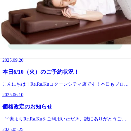
【お知らせ】11/21～コクーンカード10%OFF!ギ
連休のお休みもあったみたいですが、その分お仕事が始まる
フトパックも対象です
と一気にお疲れも溜まりますよね( ;∀;)特に寒い時期ですの
こんにちは!Re.Ra.Kuコクーンシティ店ですいつもご利用い
で、肩に力が入ってしまい力が抜けないなんてことも...。
ただきありがとうございます♪11/21(金)から始まるコクーン
2026年の良いスタートをするためにも、1月にお身体を整え
2025.11.20
シティカードセゾン10%OFFキャンペーンに合わせて、
ていきましょう！みなさまのご来店心よりおまちいてしてお
Re.Ra.Kuで人気のギフトパック(回数券)も大変お得にご購入
ります！★ 1月 13日（火）ご予約可能時間★ 14：00～
【予告】コクーンカード10％OFF始まります！
いただけますーー・・ーー・・ーー・・ーー・・ーー◆ギフ
OK！☆★ペアでご案内可能時間★☆ 17：00～ OK！ご不
トパック(回数券)は“今が一番お得”です!ーー・・ーー・・ー
明な点や、コース、時間相談などありましたらお電話下さ
こんにちは！Re.Ra.Kuコクーンシティ店です！9/26（金）～
ー・・ーー・・ーー期間中(11/21～25)は、ギフトパック(回
い。▽▽▽▽▽▽▽▽▽▽▽▽▽▽▽▽▽▽▽▽▽【住
30（火）の5日間、「コクーンシティカード １０％OFF ５
数券)が通常価格 → ギフトパック価格 → さらに10%OFFと3
2025.09.20
所】 埼玉県さいたま市大宮区吉敷町4-263-1コクーンシテ
Days」を開催いたします！期間中、コクーンシティカード
段階でお得になります!【10回パック(60分×5回分)】通
ィ コクーン2 3F【電話】: 048-788-1120【アクセス】JR各線
セゾンでお買物いただくと、お引き落とし時に
常:38,500円→ギフトパック:34,500円(4,000円お得)→21～25日
本日6/10（火）のご予約状況！
「さいたま新都心」駅より徒歩5分コクーン2の3階フードコ
10％OFF！ こんにちは！Re.Ra.Kuコクーンシティ店です！
は10%OFF:31,050合計7,450円お得!【20回パック(60分×10回
ート横に当店がございます（さいたま新都心駅近くの2Ｆの
ブログをご覧頂きありがとうございます♪9/26（金）～
分)】通常:77,000円→ギフトパック:68,000円(9,000円お
こんにちは！Re.Ra.Kuコクーンシティ店です！本日もブログ
お店ではございません！！）
30（火）の5日間、「コクーンシティカード １０％OFF ５
得)→21～25日は10%OFF:61,200合計15,800円お得!【30回パ
をご覧頂きありがとうございます(*^^*)天気が最近不安定で
△△△△△△△△△△△△△△△△△△△△△#さいたま新
Days」を開催いたします！期間中、コクーンシティカード
2025.06.10
ック(60分×15回分)】通常:115,500円→ギフトパック:99,000円
すよね…本格的な夏の暑さもいやですが、その前のこの不安
都心＿コクーンシティ＿大宮＿北浦和＿マッサージ#さいた
セゾンでお買物いただくと、お引き落とし時に
(16,500円お得)→21～25日は10%OFF:89,100合計26,400円お
定な時期も体調崩しそうでいやですよね。調べたところ、関
ま新都心＿コクーンシティ＿大宮＿北浦和＿肩こり#さいた
10％OFF！ 当店で販売させていただいているボディケアや
価格改定のお知らせ
得!✓有効期限は「使用日からスタート」✓購入のみのご来
東は今日で梅雨入りのようです。ここからはしばらく傘を手
ま新都心＿コクーンシティ＿大宮＿北浦和＿腰痛
フットケアで使える【健康ギフトパック】も超お得！！ 10
店も大歓迎ですーー・・ーー・・ーー・・ーー・・ーー
放せない時期になりますね。気温差もそうですが、傘を差す
回パック【60分チケット5回分】¥34,500(税
平素よりRe.Ra.Kuをご利用いただき、誠にありがとうござ
11/21(金)～11/25(火)の5日間限定!コクーンシティカード《セ
のも疲れが溜まってしまいますよね。体調を崩さないよう
込)→￥31,050（¥3450お得★）20回パック【60分チケット10
います。このたび、施術に関わる諸経費の上昇やサービス品
ゾン》ご利用で10%OFFーー・・ーー・・ーー・・ーー・・
に、そして本格的な夏の暑さに備えるという意味でも、ぜひ
2025.05.25
回分】：¥68,000(税込）→¥61,200（¥6800お得★）30回パッ