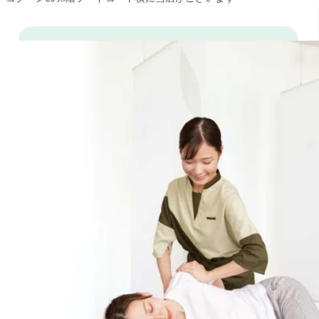
（さいたま新都心駅近くの2Ｆのお店ではございません！！）
△△△△△△△△△△△△△△△△△△△△△
#さいたま新都心＿コクーンシティ＿大宮＿北浦和＿マッサージ
#さいたま新都心＿コクーンシティ＿大宮＿北浦和＿肩こり
#さいたま新都心＿コクーンシティ＿大宮＿北浦和＿腰痛
WEB予約する
電話予約する
048-788-1120
最近のブログ
本日のご予約状況
こんにちは！Re.Ra.Kuコクーンシティ店です！本日もブログ
をご覧頂きありがとうございます(*^^*)2026年も始まり、気
2026.01.13
づけば成人式も終わりあっという間にいつもの日常に戻りま
したね。お正月はゆっくりできたでしょうか？長い方だと9