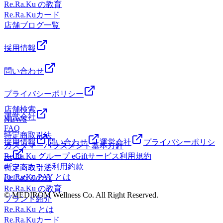
Re.Ra.Ku の教育
の前側が硬いな～」と思っている方はぜひ受けてみてくださ
ま新都心＿コクーンシティ＿大宮＿北浦和＿腰痛
Re.Ra.Kuカード
い！ストレッチなので、普段のボディケアのほぐしとはまた
店舗ブログ一覧
違ったスッキリ感が感じられますし、楽な状態も続きやすく
なりますよ♪いつもボディケアのみを受けている方が肩くび
ストレッチを受けると「一気に血の巡りがよくなってスッキ
採用情報
リしました～♪」など嬉しいお声をいただけました！ ぜひ一
度受けてみてくださいね(*^^*)(*^^*)(*^^*)日々のお疲れ溜め
問い合わせ
込んでいませんか？Re.Ra.Kuで心も少しでも軽く、疲れにく
いお身体を一緒に作っていきましょう！★2月4日（火）ご予
プライバシーポリシー
約可能時間★ 10：10～ OK！☆★ペアでご案内可能時間
店舗検索
★☆ 10：30～ OK！ご不明な点や、コース、時間相談な
運営会社
NEWS
どありましたらお電話下さい。
FAQ
▽▽▽▽▽▽▽▽▽▽▽▽▽▽▽▽▽▽▽▽▽【住所】 埼
特定商取引法
玉県さいたま市大宮区吉敷町4-263-1コクーンシティ コクー
採用情報
問い合わせ
運営会社
プライバシーポリシ
カスタマーハラスメント基本方針
ン2 3F【電話】: 048-788-1120【アクセス】JR各線「さいたま
Re.Ra.Ku グループ eGiftサービス利用規約
ー
新都心」駅より徒歩5分コクーン2の3階フードコート横に当
ギフトカード利用約款
特定商取引法
店がございます（さいたま新都心駅近くの2Ｆのお店ではご
Re.Ra.Ku PAY とは
はじめての方
ざいません！！）
Re.Ra.Ku の教育
△△△△△△△△△△△△△△△△△△△△△
© MEDIROM Wellness Co. All Right Reserved.
ブランド紹介
Re.Ra.Ku とは
Re.Ra.Kuカード