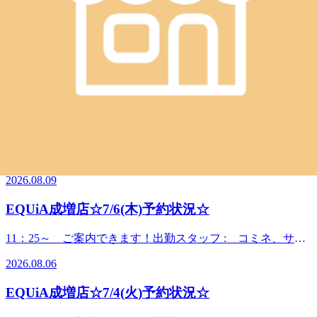
WEB予約する
電話予約する
03-6915-6495
最近のブログ
EQUiA成増店☆8/9(日)予約状況☆
10：00～ ご案内できます！出勤スタッフ : コミネ、ゴラ
イ、アオキ、セキ
2026.08.09
ノ ++++++++++++++++++++++++++++++++++++++++++ 8月
に入り、夏の暑さで「身体が重だるい」「疲れが抜けない」
EQUiA成増店☆7/6(木)予約状況☆
と感じていませんか？そんな時は、心も体もパッとほぐして
自律神経を整えるのがおすすめです😊お買い物の合間に、
11：25～ ご案内できます！出勤スタッフ : コミネ、サト
ひんやりホッと一息つきませんか？🌸～🍧8月のワクワクキ
ウ、セキ
ャンペーン🍧～【ハズレなし！夏祭りチケットキャンペーン
2026.08.06
ノ ++++++++++++++++++++++++++++++++++++++++++ 8月
開催🎉】今月ご来店いただいたお客様限定！くじで「夏祭り
に入り、夏の暑さで「身体が重だるい」「疲れが抜けない」
チケット」を1枚引いていただけます🎟️✨気になる特典内容
EQUiA成増店☆7/4(火)予約状況☆
と感じていませんか？そんな時は、心も体もパッとほぐして
はこちら！👇ドライヘッドスパ 10分無料（頭の重だるさ・
自律神経を整えるのがおすすめです😊お買い物の合間に、