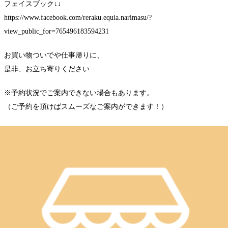
フェイスブック↓↓
https://www.facebook.com/reraku.equia.narimasu/?
view_public_for=765496183594231
お買い物ついでや仕事帰りに、
是非、お立ち寄りください
※予約状況でご案内できない場合もあります。
（ご予約を頂けばスムーズなご案内ができます！）
☆.。.:*・゜☆.。.:*・゜☆.。.:*・゜☆.。.:*・゜
【Re.Ra.Ku EQUiA成増店】
営業時間：10：00-21：00
ご予約は↓↓
03-6915-6495
オンライン予約なら24時間OK↓↓
https://reraku.jp/studio/eqnarimasu
☆.。.:*・゜☆.。.:*・゜☆.。.:*・゜☆.。.:*・