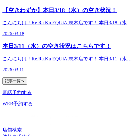
た今月はチャージ増額キャンペーンも実施中です♪よりお得
フにお声がけくださいませ。 皆さまのご来店、スタッフ一
な方のご来店を、スタッフ一同心よりお待ちしておりま
を感じましたね！3連休が明け、今日からまたお仕事という
に、お身体のメンテナンスできるチャンスですので是非ご利
【空きわずか】本日3/18（水）の空き状況！
同心よりお待ちしております。
す！
方も多いのではないでしょうか？既にお疲れが気になり始め
用下さい！詳しくは、店頭スタッフまでお問い合わせくださ
ていたら、１週間楽に過ごすためにもぜひ当店でケアを受け
いませ。 皆さまのご来店、スタッフ一同心よりお待ちして
こんにちは！Re.Ra.Ku EQUiA 志木店です！ 本日3/18（水）
てみてください(^^♪ 今月のおすすめは極上セットコースで
おります。
の空き状況はこちらです！17：10～-----------------------------------
す♪クリームを使って首元をじっくり流すネックリンパ20分
2026.03.18
---------------------------------------------3月に入り春らしい暖かさが
とお疲れに合わせてボディケア・フットケアをお選びいただ
あったかと思えば、また最近は涼しい日が続いていますね！
ける期間限定セットコースです。 お身体の状態に合わせて
本日3/11（水）の空き状況はこちらです！
季節の変わり目はお天気だけでなく、体調にも変化が起こり
コースのご提案もさせていただきますでの、ぜひお気軽にご
やすいタイミングです。お疲れの抜けない感覚や眠りにくさ
相談くださいませ♪皆さまのご来店、スタッフ一同心よりお
こんにちは！Re.Ra.Ku EQUiA 志木店です！ 本日3/11（水）
など、お身体の不調のある方はぜひ当店の全身ボディケアで
待ちしております。
の空き状況はこちらです！18：00～ ※ペアでのご案内も可
リラックスしてみませんか？ 今月のおすすめは極上セット
2026.03.11
能です！ご希望の場合は、事前にご予約・お問い合わせいた
コースです♪クリームを使って首元をじっくり流すネックリ
だけますとスムーズにご案内が出来ます。またネット上で空
ンパ20分とお疲れに合わせてボディケア・フットケアをお選
記事一覧へ
きがない場合でも、ご案内が出来る場合がございますのでお
びいただける期間限定セットコースです。 お身体の状態に
気軽にお問い合わせくださいませ。 ---------------------------------
電話予約する
合わせてコースのご提案もさせていただきますでの、ぜひお
----------------------------------------------- リラクではお支払いがもっ
気軽にご相談くださいませ♪皆さまのご来店、スタッフ一同
とお得になる【リラクペイカード】がスタートしました！ま
WEB予約する
心よりお待ちしております。
た今月はチャージ増額キャンペーンも実施中です♪よりお得
に、お身体のメンテナンスできるチャンスですので是非ご利
用下さい！詳しくは、店頭スタッフまでお問い合わせくださ
いませ。 皆さまのご来店、スタッフ一同心よりお待ちして
店舗検索
おります。