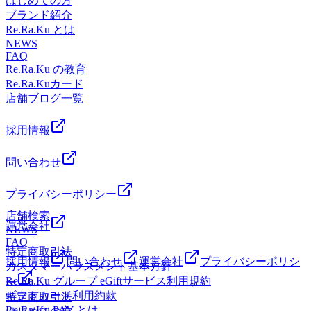
はじめての方
ブランド紹介
Re.Ra.Ku とは
NEWS
FAQ
Re.Ra.Ku の教育
Re.Ra.Kuカード
店舗ブログ一覧
採用情報
問い合わせ
プライバシーポリシー
店舗検索
運営会社
NEWS
FAQ
特定商取引法
採用情報
問い合わせ
運営会社
プライバシーポリシ
カスタマーハラスメント基本方針
Re.Ra.Ku グループ eGiftサービス利用規約
ー
ギフトカード利用約款
特定商取引法
Re.Ra.Ku PAY とは