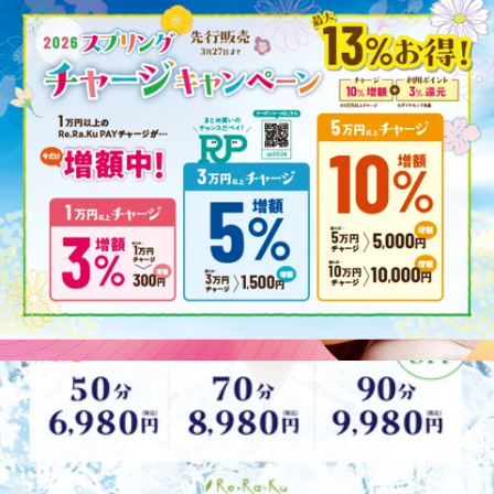
ギフトが大好評！
【30%OFF】＼4日で100万円販売突破！／大好評につき上限
達成で早期終了の可能性あり⚠️ 父の日に、日頃の「ありが
2026.06.19
とう」を。離れていても、感謝の気持ちをeギフトで届けま
せんか？ ただいま開催中の期間限定キャンペーンですが、
＼買えば買うほどお得額がUP！／【父の日＆自分
おかげさまで販売開始からわずか4日間で100万円の販売を突
へのご褒美】30%OFFで最大4,500円引き！ 大切な
破いたしました！ これに伴い、ご用意している販売上限数
Re.Ra.Ku EQUiA志木店です。いつも当店をご利用頂き誠に
人へ“癒やしの時間”を贈ろう🎁 eギフト30%OFF
に達し次第、期間内であっても予告なくキャンペーンを終了
ありがとうございます。突然ですが、みなさんは大切な人へ
キャンペーンスタート！
とさせていただく可能性がございます。「まだ大丈夫」と思
2026.06.13
「いつもありがとう」「お疲れ様」の気持ちをどのように伝
っている方も、ぜひお早めにお買い求めくださ
えていますか？「形に残るものもいいけれど、たまには心も
大好評！季節限定☆爽快スッキリセットコース
い！ ───────────────────◼︎期間限定30％OFFキャン
体もリフレッシュできる時間をプレゼントしたいな…」そん
ペーン！───────────────────6月28日（日）までの
なあなたに、とってもハッピーなお知らせです！本日6月13
Re.Ra.Ku EQUiA志木店です。いつも当店をご利用頂き誠に
期間限定で、eGiftが “30％OFF” でご購入いただけます。※
日（土）から、スマホで簡単にリラクゼーション体験が贈れ
ありがとうございます。当店では毎年恒例の"爽快スッキリ
上限に達し次第、早期終了する場合がございます。 10,000円
る「eギフト」が、なんと【30%OFF】で買えちゃう超お得
2026.06.13
セットコース"という季節限定メニューが登場していま
▶︎ 7,000円（税込）5,000円 ▶︎ 3,500円（税込）3,000円 ▶︎
なキャンペーンがスタートします！ キャンペーン概要開催
す！！【季節限定◆爽快スッキリセットコース】ひんやりパ
2,100円（税込） ───────────────────◼︎ Re.Ra.Ku の
期間：2026年6月13日（土）〜 6月28日（日）の16日間！特
【空きあり◎】本日3/31（火）の空き状況♪
チパチ！－5℃の炭酸泡を使った頭スッキリのキャンペーン
eGift 概要───────────────────オンラインで手軽に
典内容：3,000円以上のeギフトチケットが、通常価格より
となっております。受けたことがある方はもちろん、未体験
贈れるeギフトをご用意♪感謝のメッセージを添えてRe.Ra.Ku
30%OFF！有効期限：ご購入日から4ヶ月後の月末まで（余
こんにちは！Re.Ra.Ku EQUiA志木店です♪本日の予約状況を
の方は是非これからの季節にぴったりの爽快ヘッドスパコー
のボディケア/フットケアを大切な人にプレゼントできま
裕を持って使っていただけます）利用可能店舗：当店をはじ
ご案内させて頂きます。【本日3/31(火)のご案内状況】11：
スをご体験くださいませ◆爽快セット50分コース爽快ヘッド
す。 ▼eギフト購入はこちらhttps://app.reraku.jp/r/IIoAse 有効
2026.03.31
めとする対象のRe.Ra.Ku店舗、Bell Epoc各店、RuamRuam各
00～21：00（最終受付20：20）上記のお時間でご案内が可能
スパ+ボディケア→6,980円◆爽快セット70分コース爽快ヘッ
期限：購入日より4ヶ月後の月末利用店舗：Re.Ra.Ku 一部店
店（※Spa Re.Ra.Kuは除きます） 例えばこんな使い方におす
です。 本日3月31日は「さん（３）さ（３）い（１）」と読