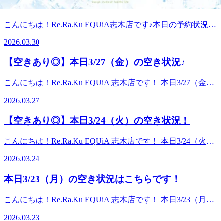
ドスパ+ボディケア→8,980円◆爽快セット100分コース爽快
舗のみ※購入前に、下記リンクより利用可能店舗を必ずご確
【空きわずか】本日3/30（月）の空き状況！
すめ！*6月21日（日）の「父の日」のプレゼントに！*お世
む語呂合わせから、「山菜の日」と呼ばれているそうです。
ヘッドスパ+ボディケア→9,980円平日限定で上記価格より
認くださいhttps://app.reraku.jp/r/45tEe1（リラク公式ホームペ
話になっている大切な方への日頃の感謝に。いつも頑張って
3月も終わりを迎え、まさに春の訪れを感じる季節です
300円OFF!!★選べる香り➀ブルーミングリモーネの香り②ソ
ージの利用可能店舗一覧に遷移します）
こんにちは！Re.Ra.Ku EQUiA志木店です♪本日の予約状況を
いる自分へのご褒美に。 今年の父の日は、リラクで「健康
ね！ 朝から雨が降り続いておりますが、お身体のだるさや
フトラベンダーの香り皆様のご来店をスタッフ一同お待ちし
ご案内させて頂きます。【本日3/30(月)のご案内状況】12：
と癒やし」をプレゼント今年の父の日は、いつもお仕事や家
不調を感じてはいませんか？ぜひ快適なお身体で春の新生活
2026.03.30
ております。■オンライン予約はこちらから：
00～19：40上記のお時間でご案内が可能です。今日も外は暖
事を頑張っているお父さんに「お疲れ様。ゆっくり体を休め
をスタートするために、当店でお身体をリフレッシュしにい
[https://reraku.jp/studio/equiashiki/booking]■お電話でのご予約・
かくお花見日和ですね！桜を見ながらお散歩をしたり、普段
てね」というメッセージと一緒に、極上のリラクゼーション
らしてください(^^♪ お身体全身のお疲れにはボディケアや
【空きあり◎】本日3/27（金）の空き状況♪
お問い合わせ：[0484580831]
行かない場所へも足を延ばしたくなります。沢山歩いたり、
を贈りませんか？このeギフトはデジタルギフトなので、遠
リフレッシュコース、おみ足のだるさや冷えなどが気になる
長時間の移動のお疲れにも、当店のボディケアやフットケア
方に住んでいてなかなか会えないお父さんにも、スマホから
時にはフットケアがおすすめです。お身体のお疲れの状態に
こんにちは！Re.Ra.Ku EQUiA 志木店です！ 本日3/27（金）
はオススメです！お出かけ前や後のリフレッシュにケアを受
その場ですぐに贈ることができます！オリジナルのデジタル
合わせて最適なコースを提案させていただきますので、ぜひ
の空き状況はこちらです！12：00～ ※ペアでのご案内も可
けてみませんか？この後も皆様のご来店お待ちしておりま
メッセージカードも添えられるので、普段は照れくさくて言
2026.03.27
お気軽にお問い合わせくださいませ。 皆様のご来店を
能です！ご希望の場合は、事前にご予約・お問い合わせいた
す！！
えない感謝の気持ちもバッチリ伝わりますよメッセージ eギ
EQUiA志志木店スタッフ一同、心よりお待ちしておりま
だけますとスムーズにご案内が出来ます。オンライン上で空
フトの購入方法はとってもカンタン！下記のリンク（リラク
【空きあり◎】本日3/24（火）の空き状況！
す！！
きがない場合でも、ご案内が出来る場合がございますのでお
グループ公式ギフトページ）にアクセス贈りたいチケットを
気軽にお問い合わせくださいませ。-----------------------------------
選んで、クレジットカードで決済するだけ！（Visa、
こんにちは！Re.Ra.Ku EQUiA 志木店です！ 本日3/24（火）
--------------------------------------------- 桜が各地で開花し始めたよ
MasterCard、JCB、American Express、Dinersがご利用いただ
の空き状況はこちらです！12：20～ ※ペアでのご案内も可
うですね！皆さま春のお出かけ予定はもう決まっています
2026.03.24
けます） 【eギフトのご購入はこちらから！】
能です！ご希望の場合は、事前にご予約・お問い合わせいた
か？年度末で忙しいという方も多いでしょうか？普段の生活
https://reraku.egift-store.com/?
だけますとスムーズにご案内が出来ます。またネット上で空
から快適にお過ごしいただくために、少しでもお疲れを感じ
本日3/23（月）の空き状況はこちらです！
utm_source=HP&amp;utm_medium=footer&amp;utm_campaign=servi
きがない場合でも、ご案内が出来る場合がございますのでお
たらぜひお早めにケアをしてお身体をスッキリさせてあげて
今年の父の日や特別な日の贈り物は、いつもと一味違う「健
気軽にお問い合わせくださいませ。 ---------------------------------
下さい♪ 当店では、お疲れの状態に合わせて、最適なコース
康と癒やしの時間」を選んでみませんか？6月28日（日）ま
こんにちは！Re.Ra.Ku EQUiA 志木店です！ 本日3/23（月）
----------------------------------------------- リラクではお支払いがもっ
をご提案させていただいております。その日の気分やお疲れ
での2週間限定のチャンスです！ぜひこの機会をお見逃しな
の空き状況はこちらです！11：30～-----------------------------------
とお得になる【リラクペイカード】がスタートしました！ま
2026.03.23
状態にあったコースが分からない方は、ぜひお気軽にスタッ
くチェックしてみてくださいね。皆様のご利用、そして大切
---------------------------------------------今朝は少し雨も降り涼しさ