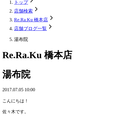
トップ
店舗検索
Re.Ra.Ku 橋本店
店舗ブログ一覧
湯布院
Re.Ra.Ku 橋本店
湯布院
2017.07.05 10:00
こんにちは！
佐々木です。