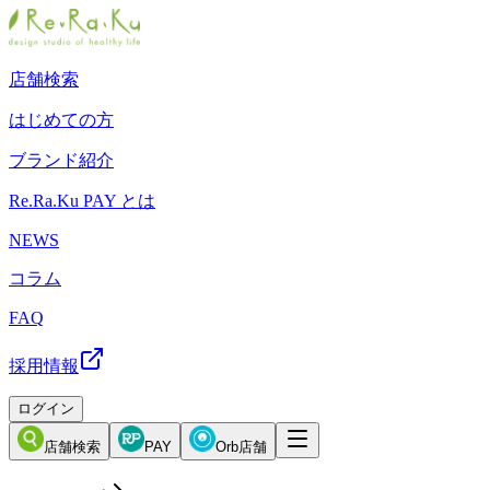
店舗検索
はじめての方
ブランド紹介
Re.Ra.Ku PAY とは
NEWS
コラム
FAQ
採用情報
ログイン
店舗検索
PAY
Orb店舗