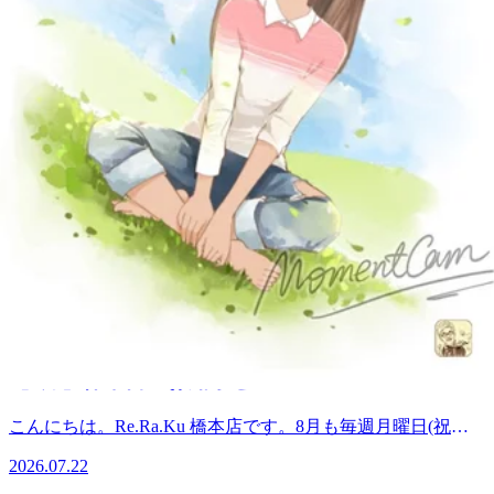
けか、お疲れに合わせて相談します。】ベットでの４０分の
能性があります。上記のお時間以外にもご案内可能な場合も
施術で、身体の中の渋滞をさらに解消へと導いてくれること
こんにちはRe.Ra.Ku 橋本店 スズキです！ 毎月31日は、菜の
ございますので、お気軽にお電話下さい。スタッフ一同、心
でしょう・・・。身体がリラックスして来たら、最後は「－
日！「31」を野菜の「さ（3）い（1）」（菜）と読む語呂合
よりお待ちしております
2026.07.31
５℃」の炭酸泡を使った爽快ヘッドスパで投資や目元をリフ
わせから決まったみたいです！ 野菜中心の健康的な食生活
^^☆☆☆☆☆☆☆☆☆☆☆☆☆☆☆☆☆☆☆☆☆☆☆☆Re.Ra.
レッシュ！暑さや紫外線で疲れた心と身体を、ひんやりリ気
を広めることが目的月末を「カラダの決算日」として継続
(リラク)橋本店営業時間:11:00～21:00休業日:毎週月曜日(祝日
今週の空き状況
持ちよく癒します！！※他割引の併用不可※※当店ご利用い
的・定期的な取り組みを行うと記載されていました 旬の夏
を除く)住所:神奈川県相模原市緑区橋本3-13 パークスクエア
ただいたことがある方でもお得にご利用いただけるセットで
野菜のトマト、スイカ、キュウリなどは、水分やカリウムが
1F(橋本駅徒歩5分)Re.Ra.Ku 橋本店は、JR横浜線、JR相模
今週もまだまだ予約可能です!蒸し暑さが続いています。お
す。「疲れがとれない・・・」「肩や首がいたい・・・」
豊富なため、体にこもった余分な熱を冷ます働きがあります
線、京王相模原線の橋本駅からすぐ!
疲れためすぎていませんか？・7月27日(月) 定休日・7月28
「スッキリしたい！！」他にも、お疲れに合わせたコースや
暑い外と冷房の効いた室内の寒暖差で自律神経も乱れたり、
2026.07.27
☆☆☆☆☆☆☆☆☆☆☆☆☆☆☆☆☆☆☆☆☆☆☆☆
日(火) 11:00～・7月29日(水) 11:00～・7月30日(木) 11:00
オプションをご用意しています。お気軽にスタッフまでご相
暑いだけで体力が消耗してしまう今の時期、夏バテ回復には
～・7月31日(金) 12:00～・8月1日(土) 11:00～・8月2日(日)
談ください。皆さまのご来店スタッフ一同、心よりお待ちし
栄養のある食事、こまめな水分補給、質の良い睡眠による体
おうち花火☆
11:00～ 上記のお時間が空いております!!予約状況はその都
ております。 口コミを書いたくださるととっても励みにな
調管理が大切！なので"菜の日"食生活を見直してみるいい機
度変わる可能性があります。上記のお時間以外にもご案内可
ります。こちらから口コミお願いします
会かもしれませんね^^ 口コミを書いたくださるととっても
こんにちはRe.Ra.Ku 橋本店 セヤマ です！！,蒸し暑い日が続
能な場合もございますので、お気軽にお電話下さい。スタッ
♪https://www.google.com/search?
励みになります。こちらから口コミお願いします
いていますが、皆さまいかがお過ごしでしょうか。今年も、
q=%E3%83%AA%E3%83%A9%E3%82%AF%E6%A9%8B%E6%9C%AC&a
フ一同、心よりお待ちしております
♪https://www.google.com/search?
2026.07.24
暑さ対策が欠かせない季節がやってまいりましたΣ(･ω･ﾉ)ﾉ！
8#lrd=0x60191d4a2ccecebb:0xc76356c5d0bc92b9
^^☆☆☆☆☆☆☆☆☆☆☆☆☆☆☆☆☆☆☆☆☆☆☆☆Re.Ra.
q=%E3%83%AA%E3%83%A9%E3%82%AF%E6%A9%8B%E6%9C%AC&a
そんな中、先日さっそく家族で「お家で花火」を楽しみまし
マッサージより気持ちいい♪Re.Ra.Ku（リラク）橋本店営業
(リラク)橋本店営業時間:11:00～21:00休業日:毎週月曜日(祝日
8#lrd=0x60191d4a2ccecebb:0xc76356c5d0bc92b9
【8月】休業日のお知らせ
たぁぁぁ!!始める前は、風もなく「花火日和」と思ったので
時間:11：00～21：00【休業日】毎週月曜日（祝日を除く）
を除く)住所:神奈川県相模原市緑区橋本3-13 パークスクエア
マッサージより気持ちいい♪Re.Ra.Ku（リラク）橋本店営業
すが、日が暮れるにつれ、少しづつ風が出てきて、ろうそく
住所 神奈川県相模原市緑区橋本3-13 パークスクエア
1F(橋本駅徒歩5分)Re.Ra.Ku 橋本店は、JR横浜線、JR相模
時間:11：00～21：00【休業日】毎週月曜日（祝日を除く）
こんにちは。Re.Ra.Ku 橋本店です。8月も毎週月曜日(祝日
の火を他待つのに一苦労。。。 それでも、久しぶりの手持
1F（橋本駅徒歩5分）電話番号 042-772-1312オンライン予
線、京王相模原線の橋本駅からすぐ!
住所 神奈川県相模原市緑区橋本3-13 パークスクエア
を除く)を、休業とさせていただきます。【休業日】3日・10
ち花火はやっぱり楽しく。一足お先に夏らしい時間を過ごす
約 https://reraku.jp/studio/hashimoto/bookingRe.Ra.Ku 橋本店
2026.07.22
☆☆☆☆☆☆☆☆☆☆☆☆☆☆☆☆☆☆☆☆☆☆☆☆
1F（橋本駅徒歩5分）電話番号 042-772-1312オンライン予
日・17日・24日・31日ご予約はオンライン予約にて24時間受
ことが出来ました☆☆子供の頃は、花火の時間がもっと長く
は、JR横浜線、JR相模線、京王相模原線の橋本駅からす
約 https://reraku.jp/studio/hashimoto/bookingRe.Ra.Ku 橋本店