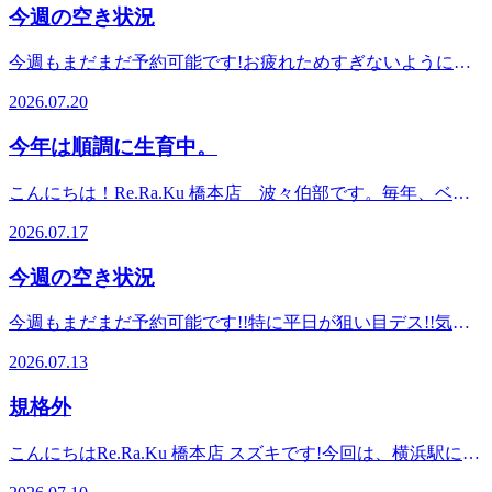
付ておりますので、皆様のご来店お待ちしております。
感じていた気がします。 でも今は、「あれっ」と思うくら
ぐ！橋本店はタイ古式ストレッチマッサージのように気持ち
今週の空き状況
は、JR横浜線、JR相模線、京王相模原線の橋本駅からす
☆☆☆☆☆☆☆☆☆☆☆☆☆☆☆☆☆☆☆☆☆☆☆☆☆Re.Ra.
い、あっという間。 少し物足りない・・・と思いながら
いいストレッチのリラク系ボディケアフットケア等のサービ
ぐ！橋本店はタイ古式ストレッチマッサージのように気持ち
(リラク)橋本店営業時間:11:00～21:00休業日:毎週月曜日(祝日
も、最後に楽しんだ線香花火の小さな火の玉を眺めている
スを通しお客様の健康な体づくりのお手伝いをしています。
今週もまだまだ予約可能です!お疲れためすぎないように、
いいストレッチのリラク系ボディケアフットケア等のサービ
を除く)住所:神奈川県相模原市緑区橋本3-13 パークスクエア
と、どこか懐かしく、夏を感じるひと時でした。 やっぱり
フットケアとタイ古式、リラク系ボディケアの組み合わせの
ぜひご利用ください。 ・7月20日(月) 12:00～・7月21日(火)
スを通しお客様の健康な体づくりのお手伝いをしています。
1F(橋本駅徒歩5分)Re.Ra.Ku 橋本店は、JR横浜線、JR相模
2026.07.20
線香花火は特別☆☆☆小さな火の玉がゆらゆら揺れて、最後
コースなど多様なコースを揃えております！橋本駅周辺には
11:00～・7月22日(水) 11:00～・7月23日(木) 11:00～・7月24
フットケアとタイ古式、リラク系ボディケアの組み合わせの
線、京王相模原線の橋本駅からすぐ!
までそっと見守りたくなります!!これから暑さは本番!!水分
「ドンキホーテ」スポーツクラブ「ルネサンス」飲食店
日(金) 11:00～・7月25日(土) 11:00～・7月26日(日) 12:00
コースなど多様なコースを揃えております！橋本駅周辺には
☆☆☆☆☆☆☆☆☆☆☆☆☆☆☆☆☆☆☆☆☆☆☆☆☆
今年は順調に生育中。
補給や暑さ対策をしながら、皆さまも素敵な夏をお過ごしく
「wappoi」「auショップ」、託児所「レイモンド」美容室
～ 上記のお時間が空いております!!予約状況はその都度変わ
「ドンキホーテ」スポーツクラブ「ルネサンス」飲食店
ださい。 お疲れため過ぎないように・・・皆様のご来店を
「アリア バイ アルティナ」古着屋 トレジャーファクトリ
る可能性があります。上記のお時間以外にもご案内可能な場
「wappoi」「auショップ」、託児所「レイモンド」美容室
こんにちは！Re.Ra.Ku 橋本店 波々伯部です。毎年、ベラ
スタッフ一同、心よりお待ちしております。口コミを書いた
ースタイル、ゲームセンター「アドアーズ」「モスバーガ
合もございますので、お気軽にお電話下さい。スタッフ一
「アリア バイ アルティナ」古着屋 トレジャーファクトリ
ンダでバジルを育てているのですが、去年はベランダの暑さ
くださるととっても励みになります。こちらから口コミお願
ー」映画館「MOVIX」「イオン」「アリオ」マッサージ
同、心よりお待ちしております
ースタイル、ゲームセンター「アドアーズ」「モスバーガ
2026.07.17
で壊滅。今年はハンギングにして、地面からの熱の影響が少
いします♪https://www.google.com/search?
店、リンパマッサージ店、整体院骨格・小顔矯正院、カイロ
^^☆☆☆☆☆☆☆☆☆☆☆☆☆☆☆☆☆☆☆☆☆☆☆☆Re.Ra.
ー」映画館「MOVIX」「イオン」「アリオ」マッサージ
なくなるように植えてみました。 最近は気温も急上昇中
q=%E3%83%AA%E3%83%A9%E3%82%AF%E6%A9%8B%E6%9C%AC&a
プラクティック・岩盤浴・スパ・温浴施設ストレッチ店、飲
(リラク)橋本店営業時間:11:00～21:00休業日:毎週月曜日(祝日
店、リンパマッサージ店、整体院骨格・小顔矯正院、カイロ
今週の空き状況
8#lrd=0x60191d4a2ccecebb:0xc76356c5d0bc92b9
で、暑いのですが1回目の摘心(収穫?)も終り次の目が出て来
食店、居酒屋などなどたーくさんのお店がありとっても楽し
を除く)住所:神奈川県相模原市緑区橋本3-13 パークスクエア
プラクティック・岩盤浴・スパ・温浴施設ストレッチ店、飲
マッサージより気持ちいい♪Re.Ra.Ku（リラク）橋本店営業
ています。このまま夏を乗り切ってくれるといいのです
める街です♪ぜひぜひ、ご家族、ご友人、カップルで楽しん
1F(橋本駅徒歩5分)Re.Ra.Ku 橋本店は、JR横浜線、JR相模
食店、居酒屋などなどたーくさんのお店がありとっても楽し
今週もまだまだ予約可能です!!特に平日が狙い目デス!!気温
時間:11：00～21：00【休業日】毎週月曜日（祝日を除く）
が…。ベランダの植物と言えば、長く垂れ下がるグリーンネ
でくださいね
線、京王相模原線の橋本駅からすぐ!
める街です♪ぜひぜひ、ご家族、ご友人、カップルで楽しん
も上がってきました( ^^) _U~~お疲れためすぎないように、
住所 神奈川県相模原市緑区橋本3-13 パークスクエア
ックレスとムーンネックレスが邪魔だったので、上直してス
(*^^)v☆☆☆☆☆☆☆☆☆☆☆☆☆☆☆☆☆☆☆☆☆☆ 夏祭
2026.07.13
☆☆☆☆☆☆☆☆☆☆☆☆☆☆☆☆☆☆☆☆☆☆☆☆
でくださいね
ぜひご利用ください。 ・7月13日(月) 定休日・7月14日(火)
1F（橋本駅徒歩5分）電話番号 042-772-1312オンライン予
ッキリさせました。 こちらも、順調に増殖中。残念ながら
りで「これだけは絶対食べる」という屋台グルメがあれば、
(*^^)v☆☆☆☆☆☆☆☆☆☆☆☆☆☆☆☆☆☆☆☆☆☆
11:00～・7月15日(水) 11:00～・7月16日(木) 11:00～・7月17
約 https://reraku.jp/studio/hashimoto/bookingRe.Ra.Ku 橋本店
これは食べられないのですが…増えていく姿が愛らしいの
規格外
ぜひ教えて下さい。皆さまのご来店をスタッフ一同、心より
日(金) 16:30～・7月18日(土) 18:50～・7月19日(日) 17:40
は、JR横浜線、JR相模線、京王相模原線の橋本駅からす
で、捨てずに育てております。ここ数年は暑すぎて、トマト
お待ちしております。
～ 上記のお時間が空いております!!予約状況はその都度変わ
ぐ！橋本店はタイ古式ストレッチマッサージのように気持ち
とかナスとかの野菜をベランダで作ろうとすると暑すぎて根
こんにちはRe.Ra.Ku 橋本店 スズキです!今回は、横浜駅にあ
る可能性があります。上記のお時間以外にもご案内可能な場
いいストレッチのリラク系ボディケアフットケア等のサービ
がダメになってしまう現象が起きていたので今年は野菜は断
るパン屋さんへ学校給食に提供しているパンを作っている工
合もございますので、お気軽にお電話下さい。スタッフ一
スを通しお客様の健康な体づくりのお手伝いをしています。