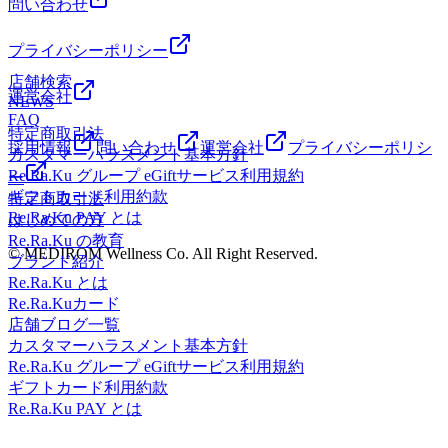
問い合わせ
イ アルティナ」古着屋 トレジャーファクトリースタイ
コースなど多様なコースを揃えております！橋本駅周辺には
ル、ゲームセンター「アドアーズ」「モスバーガー」映画館
「ドンキホーテ」スポーツクラブ「ルネサンス」飲食店
プライバシーポリシー
「MOVIX」「イオン」「アリオ」マッサージ店、リンパマ
「wappoi」「auショップ」、託児所「レイモンド」美容室
ッサージ店、整体院骨格・小顔矯正院、カイロプラクティッ
「アリア バイ アルティナ」古着屋 トレジャーファクトリ
店舗検索
ク・岩盤浴・スパ・温浴施設ストレッチ店、飲食店、居酒屋
運営会社
ースタイル、ゲームセンター「アドアーズ」「モスバーガ
NEWS
などなどたーくさんのお店がありとっても楽しめる街です♪
FAQ
ー」映画館「MOVIX」「イオン」「アリオ」マッサージ
特定商取引法
ぜひぜひ、ご家族、ご友人、カップルで楽しんでくださいね
店、リンパマッサージ店、整体院骨格・小顔矯正院、カイロ
採用情報
問い合わせ
運営会社
プライバシーポリシ
カスタマーハラスメント基本方針
(*^^)v☆☆☆☆☆☆☆☆☆☆☆☆☆☆☆☆☆☆☆☆☆☆☆
プラクティック・岩盤浴・スパ・温浴施設ストレッチ店、飲
Re.Ra.Ku グループ eGiftサービス利用規約
ー
食店、居酒屋などなどたーくさんのお店がありとっても楽し
ギフトカード利用約款
特定商取引法
める街です♪ぜひぜひ、ご家族、ご友人、カップルで楽しん
Re.Ra.Ku PAY とは
はじめての方
でくださいね
Re.Ra.Ku の教育
(*^^)v☆☆☆☆☆☆☆☆☆☆☆☆☆☆☆☆☆☆☆☆☆☆
© MEDIROM Wellness Co. All Right Reserved.
ブランド紹介
Re.Ra.Ku とは
Re.Ra.Kuカード
店舗ブログ一覧
カスタマーハラスメント基本方針
Re.Ra.Ku グループ eGiftサービス利用規約
ギフトカード利用約款
Re.Ra.Ku PAY とは