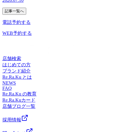
2026.07.10
念。ベランダ直置き以外で栽培できるものを考えないと根っ
場が運営しているらしく、60円のクリームパンや3斤の食パ
同、心よりお待ちしております
フットケアとタイ古式、リラク系ボディケアの組み合わせの
こがゆだってしまう…。広くないので難問なのです。いっぱ
ンなど値段が安かったりビックリするサイズのパンが売って
^^☆☆☆☆☆☆☆☆☆☆☆☆☆☆☆☆☆☆☆☆☆☆☆☆Re.Ra.
記事一覧へ
コースなど多様なコースを揃えております！橋本駅周辺には
いあっても手入れが大変なので、今はこれだけで我慢しまし
いたりで他にも面白い商品がたくさんありました♪購入した
(リラク)橋本店営業時間:11:00～21:00休業日:毎週月曜日(祝日
「ドンキホーテ」スポーツクラブ「ルネサンス」飲食店
ょう。来年は、工夫して何か食べられるものを増やそうとい
のは・・・『ジャンボメロンパン』直径約20cm 一般的な
電話予約する
を除く)住所:神奈川県相模原市緑区橋本3-13 パークスクエア
「wappoi」「auショップ」、託児所「レイモンド」美容室
う野望を抱き、今日も植物のお世話をしています。 口コミ
メロンパンの3-4個分あるそうです！！給食のパンて言うだ
1F(橋本駅徒歩5分)Re.Ra.Ku 橋本店は、JR横浜線、JR相模
「アリア バイ アルティナ」古着屋 トレジャーファクトリ
を書いたくださるととっても励みになります。こちらから口
けあってほのかな甘みで美味しかった^^チョココロネの大き
WEB予約する
線、京王相模原線の橋本駅からすぐ!
ースタイル、ゲームセンター「アドアーズ」「モスバーガ
コミお願いします♪https://www.google.com/search?
いのも売っているみたいなんですが今回行ったときには売っ
☆☆☆☆☆☆☆☆☆☆☆☆☆☆☆☆☆☆☆☆☆☆☆☆
ー」映画館「MOVIX」「イオン」「アリオ」マッサージ
q=%E3%83%AA%E3%83%A9%E3%82%AF%E6%A9%8B%E6%9C%AC&a
ていなかったのでいつかリベンジしてみようと思います
8#lrd=0x60191d4a2ccecebb:0xc76356c5d0bc
店、リンパマッサージ店、整体院骨格・小顔矯正院、カイロ
♪ 口コミを書いたくださるととっても励みになります。こ
マッサージより気持ちいい♪Re.Ra.Ku （リラク）橋本店営業
プラクティック・岩盤浴・スパ・温浴施設ストレッチ店、飲
ちらから口コミお願いします♪https://www.google.com/search?
店舗検索
時間:11：00～21：00休業日:毎週月曜日(祝日を除く)住所:神
食店、居酒屋などなどたーくさんのお店がありとっても楽し
q=%E3%83%AA%E3%83%A9%E3%82%AF%E6%A9%8B%E6%9C%AC&a
はじめての方
奈川県相模原市緑区橋本3-13 パークスクエア1F（橋本駅徒
める街です♪ぜひぜひ、ご家族、ご友人、カップルで楽しん
8#lrd=0x60191d4a2ccecebb:0xc76356c5d0bc92b9
ブランド紹介
歩5分）電話番号 042-772-1312オンライン予約
でくださいね
マッサージより気持ちいい♪Re.Ra.Ku（リラク）橋本店営業
Re.Ra.Ku とは
https://reraku.jp/studio/hashimoto/bookingRe.Ra.Ku 橋本店は、JR
(*^^)v☆☆☆☆☆☆☆☆☆☆☆☆☆☆☆☆☆☆☆☆☆☆
時間:11：00～21：00【休業日】毎週月曜日（祝日を除く）
NEWS
横浜線、JR相模線、京王相模原線の橋本駅からすぐ！橋本
住所 神奈川県相模原市緑区橋本3-13 パークスクエア
FAQ
店はタイ古式ストレッチマッサージのように気持ちいいスト
1F（橋本駅徒歩5分）電話番号 042-772-1312オンライン予
Re.Ra.Ku の教育
レッチのリラク系ボディケアフットケア等のサービスを通し
約 https://reraku.jp/studio/hashimoto/bookingRe.Ra.Ku 橋本店
Re.Ra.Kuカード
お客様の健康な体づくりのお手伝いをしています。フットケ
は、JR横浜線、JR相模線、京王相模原線の橋本駅からす
店舗ブログ一覧
アとタイ古式、リラク系ボディケアの組み合わせのコースな
ぐ！橋本店はタイ古式ストレッチマッサージのように気持ち
ど多様なコースを揃えております！橋本駅周辺には「ドンキ
いいストレッチのリラク系ボディケアフットケア等のサービ
採用情報
ホーテ」スポーツクラブ「ルネサンス」飲食店「wappoi」
スを通しお客様の健康な体づくりのお手伝いをしています。
「auショップ」、託児所「レイモンド」美容室「アリア バ
フットケアとタイ古式、リラク系ボディケアの組み合わせの