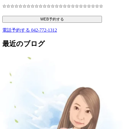
☆☆☆☆☆☆☆☆☆☆☆☆☆☆☆☆☆☆☆☆☆☆☆☆☆
WEB予約する
電話予約する
042-772-1312
最近のブログ
８月のおススメ☆
こんにちはRe.Ra.Ku 橋本店 です！！８月に入り、本格的な
暑さが続いていますね。皆さまいかがお過ごしでしょう
2026.08.07
か？？？強い日差しや冷房による冷えで、知らず知らずのう
ちに、お身体も疲れをため込んでいませんか？？？ そんな
今週の空き状況
季節にオススメ☆なのが、【 暑さ吹っ飛ばせ！爽快限定セ
ット９０分 】です！！～セット内容～ ・オイルフットケ
今週もまだまだ予約可能です!お疲れためすぎないように、
ア ４０分 ・リラク系ボディケア ４０分 ・爽快ヘット
ぜひご利用ください。・8月3日(月) 休業日・8月4日(火)
スパ １０分まずは、足裏からほぐし、血行促進。そのあ
2026.08.03
11:00～・8月5日(水) 11:00～・8月6日(木) 12:00～・8月7日
と、ベットで肩甲骨を中心に全身をじっくりケアします。
(金) 11:00～・8月8日(土) 11:00～・8月9日(日) 11:00～ 上
【４０分の施術だと「うつ伏せ＋〇〇〇」 ※横向きか仰向
暑い時こそ
記のお時間が空いております!!予約状況はその都度変わる可