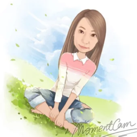
Re.Ra.Ku 橋本店は、JR横浜線、JR相模線、京王相模原線の橋本駅か
らすぐ！
橋本店はタイ古式ストレッチ
マッサージのように気持ちいいストレッチのリラク系ボディケア
フットケア等のサービスを通し
お客様の健康な体づくりのお手伝いをしています。
フットケアとタイ古式、リラク系ボディケアの組み合わせのコース
など
多様なコースを揃えております！
橋本駅周辺には「ドンキホーテ」スポーツクラブ「ルネサンス」飲
食店「wappoi」
「auショップ」、託児所「レイモンド」美容室「アリア バイ アルテ
ィナ」
古着屋 トレジャーファクトリースタイル、