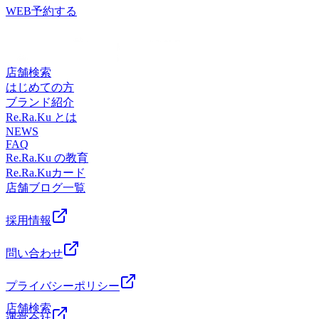
1F(橋本駅徒歩5分)Re.Ra.Ku 橋本店は、JR横浜線、JR相模
「アリア バイ アルティナ」古着屋 トレジャーファクトリ
を書いたくださるととっても励みになります。こちらから口
けあってほのかな甘みで美味しかった^^チョココロネの大き
WEB予約する
線、京王相模原線の橋本駅からすぐ!
ースタイル、ゲームセンター「アドアーズ」「モスバーガ
コミお願いします♪https://www.google.com/search?
いのも売っているみたいなんですが今回行ったときには売っ
☆☆☆☆☆☆☆☆☆☆☆☆☆☆☆☆☆☆☆☆☆☆☆☆
ー」映画館「MOVIX」「イオン」「アリオ」マッサージ
q=%E3%83%AA%E3%83%A9%E3%82%AF%E6%A9%8B%E6%9C%AC&a
ていなかったのでいつかリベンジしてみようと思います
8#lrd=0x60191d4a2ccecebb:0xc76356c5d0bc
店、リンパマッサージ店、整体院骨格・小顔矯正院、カイロ
♪ 口コミを書いたくださるととっても励みになります。こ
マッサージより気持ちいい♪Re.Ra.Ku （リラク）橋本店営業
プラクティック・岩盤浴・スパ・温浴施設ストレッチ店、飲
ちらから口コミお願いします♪https://www.google.com/search?
店舗検索
時間:11：00～21：00休業日:毎週月曜日(祝日を除く)住所:神
食店、居酒屋などなどたーくさんのお店がありとっても楽し
q=%E3%83%AA%E3%83%A9%E3%82%AF%E6%A9%8B%E6%9C%AC&a
はじめての方
奈川県相模原市緑区橋本3-13 パークスクエア1F（橋本駅徒
める街です♪ぜひぜひ、ご家族、ご友人、カップルで楽しん
8#lrd=0x60191d4a2ccecebb:0xc76356c5d0bc92b9
ブランド紹介
歩5分）電話番号 042-772-1312オンライン予約
でくださいね
マッサージより気持ちいい♪Re.Ra.Ku（リラク）橋本店営業
Re.Ra.Ku とは
https://reraku.jp/studio/hashimoto/bookingRe.Ra.Ku 橋本店は、JR
(*^^)v☆☆☆☆☆☆☆☆☆☆☆☆☆☆☆☆☆☆☆☆☆☆
時間:11：00～21：00【休業日】毎週月曜日（祝日を除く）
NEWS
横浜線、JR相模線、京王相模原線の橋本駅からすぐ！橋本
住所 神奈川県相模原市緑区橋本3-13 パークスクエア
FAQ
店はタイ古式ストレッチマッサージのように気持ちいいスト
1F（橋本駅徒歩5分）電話番号 042-772-1312オンライン予
Re.Ra.Ku の教育
レッチのリラク系ボディケアフットケア等のサービスを通し
約 https://reraku.jp/studio/hashimoto/bookingRe.Ra.Ku 橋本店
Re.Ra.Kuカード
お客様の健康な体づくりのお手伝いをしています。フットケ
は、JR横浜線、JR相模線、京王相模原線の橋本駅からす
店舗ブログ一覧
アとタイ古式、リラク系ボディケアの組み合わせのコースな
ぐ！橋本店はタイ古式ストレッチマッサージのように気持ち
ど多様なコースを揃えております！橋本駅周辺には「ドンキ
いいストレッチのリラク系ボディケアフットケア等のサービ
採用情報
ホーテ」スポーツクラブ「ルネサンス」飲食店「wappoi」
スを通しお客様の健康な体づくりのお手伝いをしています。
「auショップ」、託児所「レイモンド」美容室「アリア バ
フットケアとタイ古式、リラク系ボディケアの組み合わせの
問い合わせ
イ アルティナ」古着屋 トレジャーファクトリースタイ
コースなど多様なコースを揃えております！橋本駅周辺には
ル、ゲームセンター「アドアーズ」「モスバーガー」映画館
「ドンキホーテ」スポーツクラブ「ルネサンス」飲食店
プライバシーポリシー
「MOVIX」「イオン」「アリオ」マッサージ店、リンパマ
「wappoi」「auショップ」、託児所「レイモンド」美容室
ッサージ店、整体院骨格・小顔矯正院、カイロプラクティッ
「アリア バイ アルティナ」古着屋 トレジャーファクトリ
店舗検索
ク・岩盤浴・スパ・温浴施設ストレッチ店、飲食店、居酒屋
運営会社