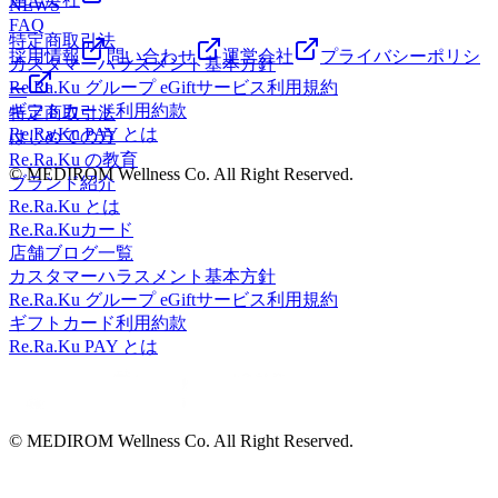
ースタイル、ゲームセンター「アドアーズ」「モスバーガ
NEWS
などなどたーくさんのお店がありとっても楽しめる街です♪
FAQ
ー」映画館「MOVIX」「イオン」「アリオ」マッサージ
特定商取引法
ぜひぜひ、ご家族、ご友人、カップルで楽しんでくださいね
店、リンパマッサージ店、整体院骨格・小顔矯正院、カイロ
採用情報
問い合わせ
運営会社
プライバシーポリシ
カスタマーハラスメント基本方針
(*^^)v☆☆☆☆☆☆☆☆☆☆☆☆☆☆☆☆☆☆☆☆☆☆☆
プラクティック・岩盤浴・スパ・温浴施設ストレッチ店、飲
Re.Ra.Ku グループ eGiftサービス利用規約
ー
食店、居酒屋などなどたーくさんのお店がありとっても楽し
ギフトカード利用約款
特定商取引法
める街です♪ぜひぜひ、ご家族、ご友人、カップルで楽しん
Re.Ra.Ku PAY とは
はじめての方
でくださいね
Re.Ra.Ku の教育
(*^^)v☆☆☆☆☆☆☆☆☆☆☆☆☆☆☆☆☆☆☆☆☆☆
© MEDIROM Wellness Co. All Right Reserved.
ブランド紹介
Re.Ra.Ku とは
Re.Ra.Kuカード
店舗ブログ一覧
カスタマーハラスメント基本方針
Re.Ra.Ku グループ eGiftサービス利用規約
ギフトカード利用約款
Re.Ra.Ku PAY とは
© MEDIROM Wellness Co. All Right Reserved.