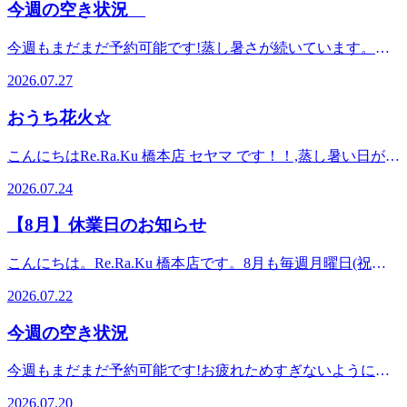
(リラク)橋本店営業時間:11:00～21:00休業日:毎週月曜日(祝日
今週の空き状況
持ちよく癒します！！※他割引の併用不可※※当店ご利用い
的・定期的な取り組みを行うと記載されていました 旬の夏
を除く)住所:神奈川県相模原市緑区橋本3-13 パークスクエア
ただいたことがある方でもお得にご利用いただけるセットで
野菜のトマト、スイカ、キュウリなどは、水分やカリウムが
1F(橋本駅徒歩5分)Re.Ra.Ku 橋本店は、JR横浜線、JR相模
今週もまだまだ予約可能です!蒸し暑さが続いています。お
す。「疲れがとれない・・・」「肩や首がいたい・・・」
豊富なため、体にこもった余分な熱を冷ます働きがあります
線、京王相模原線の橋本駅からすぐ!
疲れためすぎていませんか？・7月27日(月) 定休日・7月28
「スッキリしたい！！」他にも、お疲れに合わせたコースや
暑い外と冷房の効いた室内の寒暖差で自律神経も乱れたり、
2026.07.27
☆☆☆☆☆☆☆☆☆☆☆☆☆☆☆☆☆☆☆☆☆☆☆☆
日(火) 11:00～・7月29日(水) 11:00～・7月30日(木) 11:00
オプションをご用意しています。お気軽にスタッフまでご相
暑いだけで体力が消耗してしまう今の時期、夏バテ回復には
～・7月31日(金) 12:00～・8月1日(土) 11:00～・8月2日(日)
談ください。皆さまのご来店スタッフ一同、心よりお待ちし
栄養のある食事、こまめな水分補給、質の良い睡眠による体
おうち花火☆
11:00～ 上記のお時間が空いております!!予約状況はその都
ております。 口コミを書いたくださるととっても励みにな
調管理が大切！なので"菜の日"食生活を見直してみるいい機
度変わる可能性があります。上記のお時間以外にもご案内可
ります。こちらから口コミお願いします
会かもしれませんね^^ 口コミを書いたくださるととっても
こんにちはRe.Ra.Ku 橋本店 セヤマ です！！,蒸し暑い日が続
能な場合もございますので、お気軽にお電話下さい。スタッ
♪https://www.google.com/search?
励みになります。こちらから口コミお願いします
いていますが、皆さまいかがお過ごしでしょうか。今年も、
q=%E3%83%AA%E3%83%A9%E3%82%AF%E6%A9%8B%E6%9C%AC&a
フ一同、心よりお待ちしております
♪https://www.google.com/search?
2026.07.24
暑さ対策が欠かせない季節がやってまいりましたΣ(･ω･ﾉ)ﾉ！
8#lrd=0x60191d4a2ccecebb:0xc76356c5d0bc92b9
^^☆☆☆☆☆☆☆☆☆☆☆☆☆☆☆☆☆☆☆☆☆☆☆☆Re.Ra.
q=%E3%83%AA%E3%83%A9%E3%82%AF%E6%A9%8B%E6%9C%AC&a
そんな中、先日さっそく家族で「お家で花火」を楽しみまし
マッサージより気持ちいい♪Re.Ra.Ku（リラク）橋本店営業
(リラク)橋本店営業時間:11:00～21:00休業日:毎週月曜日(祝日
8#lrd=0x60191d4a2ccecebb:0xc76356c5d0bc92b9
【8月】休業日のお知らせ
たぁぁぁ!!始める前は、風もなく「花火日和」と思ったので
時間:11：00～21：00【休業日】毎週月曜日（祝日を除く）
を除く)住所:神奈川県相模原市緑区橋本3-13 パークスクエア
マッサージより気持ちいい♪Re.Ra.Ku（リラク）橋本店営業
すが、日が暮れるにつれ、少しづつ風が出てきて、ろうそく
住所 神奈川県相模原市緑区橋本3-13 パークスクエア
1F(橋本駅徒歩5分)Re.Ra.Ku 橋本店は、JR横浜線、JR相模
時間:11：00～21：00【休業日】毎週月曜日（祝日を除く）
こんにちは。Re.Ra.Ku 橋本店です。8月も毎週月曜日(祝日
の火を他待つのに一苦労。。。 それでも、久しぶりの手持
1F（橋本駅徒歩5分）電話番号 042-772-1312オンライン予
線、京王相模原線の橋本駅からすぐ!
住所 神奈川県相模原市緑区橋本3-13 パークスクエア
を除く)を、休業とさせていただきます。【休業日】3日・10
ち花火はやっぱり楽しく。一足お先に夏らしい時間を過ごす
約 https://reraku.jp/studio/hashimoto/bookingRe.Ra.Ku 橋本店
2026.07.22
☆☆☆☆☆☆☆☆☆☆☆☆☆☆☆☆☆☆☆☆☆☆☆☆
1F（橋本駅徒歩5分）電話番号 042-772-1312オンライン予
日・17日・24日・31日ご予約はオンライン予約にて24時間受
ことが出来ました☆☆子供の頃は、花火の時間がもっと長く
は、JR横浜線、JR相模線、京王相模原線の橋本駅からす
約 https://reraku.jp/studio/hashimoto/bookingRe.Ra.Ku 橋本店
付ておりますので、皆様のご来店お待ちしております。
感じていた気がします。 でも今は、「あれっ」と思うくら
ぐ！橋本店はタイ古式ストレッチマッサージのように気持ち
今週の空き状況
は、JR横浜線、JR相模線、京王相模原線の橋本駅からす
☆☆☆☆☆☆☆☆☆☆☆☆☆☆☆☆☆☆☆☆☆☆☆☆☆Re.Ra.
い、あっという間。 少し物足りない・・・と思いながら
いいストレッチのリラク系ボディケアフットケア等のサービ
ぐ！橋本店はタイ古式ストレッチマッサージのように気持ち
(リラク)橋本店営業時間:11:00～21:00休業日:毎週月曜日(祝日
も、最後に楽しんだ線香花火の小さな火の玉を眺めている
スを通しお客様の健康な体づくりのお手伝いをしています。
今週もまだまだ予約可能です!お疲れためすぎないように、
いいストレッチのリラク系ボディケアフットケア等のサービ
を除く)住所:神奈川県相模原市緑区橋本3-13 パークスクエア
と、どこか懐かしく、夏を感じるひと時でした。 やっぱり
フットケアとタイ古式、リラク系ボディケアの組み合わせの
ぜひご利用ください。 ・7月20日(月) 12:00～・7月21日(火)
スを通しお客様の健康な体づくりのお手伝いをしています。
1F(橋本駅徒歩5分)Re.Ra.Ku 橋本店は、JR横浜線、JR相模
2026.07.20
線香花火は特別☆☆☆小さな火の玉がゆらゆら揺れて、最後
コースなど多様なコースを揃えております！橋本駅周辺には