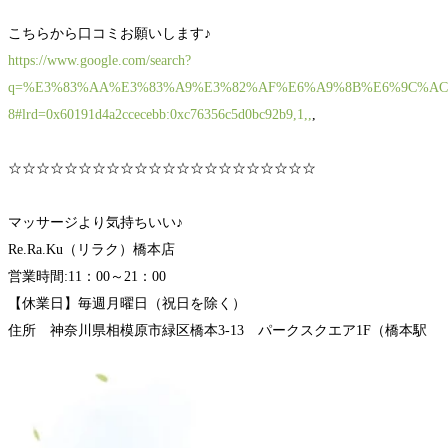
こちらから口コミお願いします♪
https://www.google.com/search?
q=%E3%83%AA%E3%83%A9%E3%82%AF%E6%A9%8B%E6%9C%AC&rlz=1C
8#lrd=0x60191d4a2ccecebb:0xc76356c5d0bc92b9,1,,
,
☆☆☆☆☆☆☆☆☆☆☆☆☆☆☆☆☆☆☆☆☆☆
マッサージより気持ちいい♪
Re.Ra.Ku（リラク）橋本店
営業時間:11：00～21：00
【休業日】毎週月曜日（祝日を除く）
住所 神奈川県相模原市緑区橋本3-13 パークスクエア1F（橋本駅
徒歩5分）
電話番号 042-772-1312
オンライン予約
https://reraku.jp/studio/hashimoto/booking