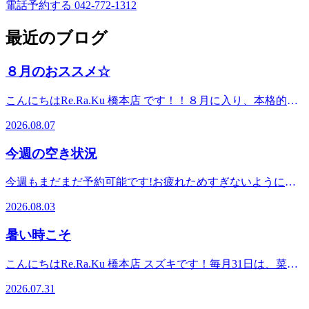
電話予約する
042-772-1312
最近のブログ
８月のおススメ☆
こんにちはRe.Ra.Ku 橋本店 です！！８月に入り、本格的な
暑さが続いていますね。皆さまいかがお過ごしでしょう
2026.08.07
か？？？強い日差しや冷房による冷えで、知らず知らずのう
ちに、お身体も疲れをため込んでいませんか？？？ そんな
今週の空き状況
季節にオススメ☆なのが、【 暑さ吹っ飛ばせ！爽快限定セ
ット９０分 】です！！～セット内容～ ・オイルフットケ
今週もまだまだ予約可能です!お疲れためすぎないように、
ア ４０分 ・リラク系ボディケア ４０分 ・爽快ヘット
ぜひご利用ください。・8月3日(月) 休業日・8月4日(火)
スパ １０分まずは、足裏からほぐし、血行促進。そのあ
2026.08.03
11:00～・8月5日(水) 11:00～・8月6日(木) 12:00～・8月7日
と、ベットで肩甲骨を中心に全身をじっくりケアします。
(金) 11:00～・8月8日(土) 11:00～・8月9日(日) 11:00～ 上
【４０分の施術だと「うつ伏せ＋〇〇〇」 ※横向きか仰向
暑い時こそ
記のお時間が空いております!!予約状況はその都度変わる可
けか、お疲れに合わせて相談します。】ベットでの４０分の
能性があります。上記のお時間以外にもご案内可能な場合も
施術で、身体の中の渋滞をさらに解消へと導いてくれること
こんにちはRe.Ra.Ku 橋本店 スズキです！ 毎月31日は、菜の
ございますので、お気軽にお電話下さい。スタッフ一同、心
でしょう・・・。身体がリラックスして来たら、最後は「－
日！「31」を野菜の「さ（3）い（1）」（菜）と読む語呂合
よりお待ちしております
2026.07.31
５℃」の炭酸泡を使った爽快ヘッドスパで投資や目元をリフ
わせから決まったみたいです！ 野菜中心の健康的な食生活
^^☆☆☆☆☆☆☆☆☆☆☆☆☆☆☆☆☆☆☆☆☆☆☆☆Re.Ra.
レッシュ！暑さや紫外線で疲れた心と身体を、ひんやりリ気
を広めることが目的月末を「カラダの決算日」として継続