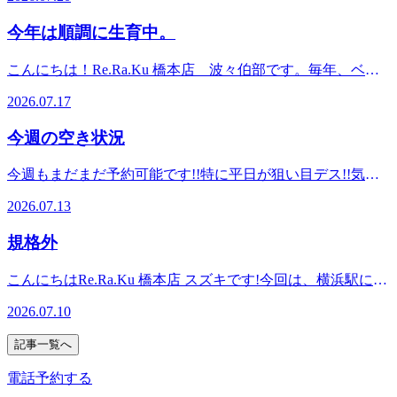
11:00～・7月22日(水) 11:00～・7月23日(木) 11:00～・7月24
フットケアとタイ古式、リラク系ボディケアの組み合わせの
線、京王相模原線の橋本駅からすぐ!
までそっと見守りたくなります!!これから暑さは本番!!水分
「ドンキホーテ」スポーツクラブ「ルネサンス」飲食店
日(金) 11:00～・7月25日(土) 11:00～・7月26日(日) 12:00
コースなど多様なコースを揃えております！橋本駅周辺には
☆☆☆☆☆☆☆☆☆☆☆☆☆☆☆☆☆☆☆☆☆☆☆☆☆
今年は順調に生育中。
補給や暑さ対策をしながら、皆さまも素敵な夏をお過ごしく
「wappoi」「auショップ」、託児所「レイモンド」美容室
～ 上記のお時間が空いております!!予約状況はその都度変わ
「ドンキホーテ」スポーツクラブ「ルネサンス」飲食店
ださい。 お疲れため過ぎないように・・・皆様のご来店を
「アリア バイ アルティナ」古着屋 トレジャーファクトリ
る可能性があります。上記のお時間以外にもご案内可能な場
「wappoi」「auショップ」、託児所「レイモンド」美容室
こんにちは！Re.Ra.Ku 橋本店 波々伯部です。毎年、ベラ
スタッフ一同、心よりお待ちしております。口コミを書いた
ースタイル、ゲームセンター「アドアーズ」「モスバーガ
合もございますので、お気軽にお電話下さい。スタッフ一
「アリア バイ アルティナ」古着屋 トレジャーファクトリ
ンダでバジルを育てているのですが、去年はベランダの暑さ
くださるととっても励みになります。こちらから口コミお願
ー」映画館「MOVIX」「イオン」「アリオ」マッサージ
同、心よりお待ちしております
ースタイル、ゲームセンター「アドアーズ」「モスバーガ
2026.07.17
で壊滅。今年はハンギングにして、地面からの熱の影響が少
いします♪https://www.google.com/search?
店、リンパマッサージ店、整体院骨格・小顔矯正院、カイロ
^^☆☆☆☆☆☆☆☆☆☆☆☆☆☆☆☆☆☆☆☆☆☆☆☆Re.Ra.
ー」映画館「MOVIX」「イオン」「アリオ」マッサージ
なくなるように植えてみました。 最近は気温も急上昇中
q=%E3%83%AA%E3%83%A9%E3%82%AF%E6%A9%8B%E6%9C%AC&a
プラクティック・岩盤浴・スパ・温浴施設ストレッチ店、飲
(リラク)橋本店営業時間:11:00～21:00休業日:毎週月曜日(祝日
店、リンパマッサージ店、整体院骨格・小顔矯正院、カイロ
今週の空き状況
8#lrd=0x60191d4a2ccecebb:0xc76356c5d0bc92b9
で、暑いのですが1回目の摘心(収穫?)も終り次の目が出て来
食店、居酒屋などなどたーくさんのお店がありとっても楽し
を除く)住所:神奈川県相模原市緑区橋本3-13 パークスクエア
プラクティック・岩盤浴・スパ・温浴施設ストレッチ店、飲
マッサージより気持ちいい♪Re.Ra.Ku（リラク）橋本店営業
ています。このまま夏を乗り切ってくれるといいのです
める街です♪ぜひぜひ、ご家族、ご友人、カップルで楽しん
1F(橋本駅徒歩5分)Re.Ra.Ku 橋本店は、JR横浜線、JR相模
食店、居酒屋などなどたーくさんのお店がありとっても楽し
今週もまだまだ予約可能です!!特に平日が狙い目デス!!気温
時間:11：00～21：00【休業日】毎週月曜日（祝日を除く）
が…。ベランダの植物と言えば、長く垂れ下がるグリーンネ
でくださいね
線、京王相模原線の橋本駅からすぐ!
める街です♪ぜひぜひ、ご家族、ご友人、カップルで楽しん
も上がってきました( ^^) _U~~お疲れためすぎないように、
住所 神奈川県相模原市緑区橋本3-13 パークスクエア
ックレスとムーンネックレスが邪魔だったので、上直してス
(*^^)v☆☆☆☆☆☆☆☆☆☆☆☆☆☆☆☆☆☆☆☆☆☆ 夏祭
2026.07.13
☆☆☆☆☆☆☆☆☆☆☆☆☆☆☆☆☆☆☆☆☆☆☆☆
でくださいね
ぜひご利用ください。 ・7月13日(月) 定休日・7月14日(火)
1F（橋本駅徒歩5分）電話番号 042-772-1312オンライン予
ッキリさせました。 こちらも、順調に増殖中。残念ながら
りで「これだけは絶対食べる」という屋台グルメがあれば、
(*^^)v☆☆☆☆☆☆☆☆☆☆☆☆☆☆☆☆☆☆☆☆☆☆
11:00～・7月15日(水) 11:00～・7月16日(木) 11:00～・7月17
約 https://reraku.jp/studio/hashimoto/bookingRe.Ra.Ku 橋本店
これは食べられないのですが…増えていく姿が愛らしいの
規格外
ぜひ教えて下さい。皆さまのご来店をスタッフ一同、心より
日(金) 16:30～・7月18日(土) 18:50～・7月19日(日) 17:40
は、JR横浜線、JR相模線、京王相模原線の橋本駅からす
で、捨てずに育てております。ここ数年は暑すぎて、トマト
お待ちしております。
～ 上記のお時間が空いております!!予約状況はその都度変わ
ぐ！橋本店はタイ古式ストレッチマッサージのように気持ち
とかナスとかの野菜をベランダで作ろうとすると暑すぎて根
こんにちはRe.Ra.Ku 橋本店 スズキです!今回は、横浜駅にあ
る可能性があります。上記のお時間以外にもご案内可能な場
いいストレッチのリラク系ボディケアフットケア等のサービ
がダメになってしまう現象が起きていたので今年は野菜は断
るパン屋さんへ学校給食に提供しているパンを作っている工
合もございますので、お気軽にお電話下さい。スタッフ一
スを通しお客様の健康な体づくりのお手伝いをしています。
2026.07.10
念。ベランダ直置き以外で栽培できるものを考えないと根っ
場が運営しているらしく、60円のクリームパンや3斤の食パ
同、心よりお待ちしております
フットケアとタイ古式、リラク系ボディケアの組み合わせの
こがゆだってしまう…。広くないので難問なのです。いっぱ
ンなど値段が安かったりビックリするサイズのパンが売って
^^☆☆☆☆☆☆☆☆☆☆☆☆☆☆☆☆☆☆☆☆☆☆☆☆Re.Ra.
記事一覧へ
コースなど多様なコースを揃えております！橋本駅周辺には
いあっても手入れが大変なので、今はこれだけで我慢しまし
いたりで他にも面白い商品がたくさんありました♪購入した
(リラク)橋本店営業時間:11:00～21:00休業日:毎週月曜日(祝日
「ドンキホーテ」スポーツクラブ「ルネサンス」飲食店
ょう。来年は、工夫して何か食べられるものを増やそうとい
のは・・・『ジャンボメロンパン』直径約20cm 一般的な
電話予約する
を除く)住所:神奈川県相模原市緑区橋本3-13 パークスクエア
「wappoi」「auショップ」、託児所「レイモンド」美容室
う野望を抱き、今日も植物のお世話をしています。 口コミ
メロンパンの3-4個分あるそうです！！給食のパンて言うだ