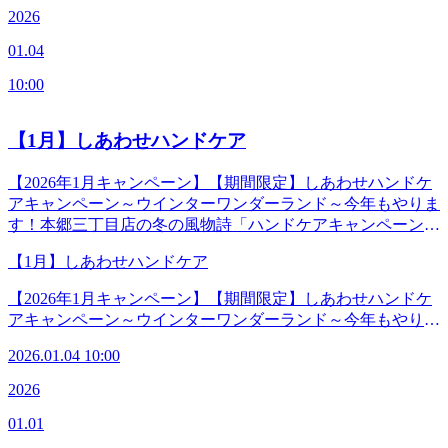
バテとは ／3月～4月は寒暖差が激しく気圧変動も多い季節
【東京メトロ丸の内線「本郷三丁目駅」本郷通り方面出口徒
2026
ペーンでは、後頭部と首をあたためるネックホットピローと
の変わり目。さらに生活環境の変化(新年度、進学、転勤な
歩2分】【都営地下鉄大江戸線「本郷三丁目駅」2番出口徒歩
本郷三丁目店スタッフが選んだ春にオススメの香り付き♪今
01.04
ど)によるストレスも重なり自律神経が乱れて心身に不調が
3分】※御茶ノ水、湯島、水道橋、後楽園、春日、上野から
年の春を気持ちよく過ごすために、ぜひお試しください。
現れる状態を指します。“春バテ対策グレードアップヘッド
も便利です。◆―――――――◆―――――――◆
&lt;単品コース&gt;※単品予約可『春バテ対策グレードアッ
10:00
スパ”は首や頭、顔周りをじっくりとほぐし、深いリラック
プヘッドスパ30分』 6,160円(税込)&lt;セットコース&gt;※
ス状態へ促して自律神経を整えていきます。さらに本キャン
今回のキャンペーンは“桜の異名”から名付けました。★『夢
ペーンでは、後頭部と首をあたためるネックホットピローと
【1月】しあわせハンドケア
見草ゆみめぐさ』100分コース リラク系ボディケア70分+春
本郷三丁目店スタッフが選んだ春にオススメの香り付き♪今
バテ対策グレードアップヘッドスパ30分 特別価格14,500円
年の春を気持ちよく過ごすために、ぜひお試しください。
【2026年1月キャンペーン】【期間限定】しあわせハンドケ
(税込)★『挿頭草かざしぐさ』70分コース リラク系ボディケ
&lt;単品コース&gt;※単品予約可『春バテ対策グレードアッ
アキャンペーン～ウインターワンダーランド～今年もやりま
ア40分+春バテグレードアップヘッドスパ30分 特別価格
プヘッドスパ30分』 6,160円(税込)&lt;セットコース&gt;※
す！本郷三丁目店の冬の風物詩「ハンドケアキャンペーン」
11,550円(税込) ◆―――――――◆―――――――◆【マッ
今回のキャンペーンは“桜の異名”から名付けました。★『夢
冬の本郷三丁目店に、今年も“しあわせ”が届きました。1月
サージよりも気持ちがいい！ 肩甲骨ストレッチ】Re.Ra.Ku
見草ゆみめぐさ』100分コース リラク系ボディケア70分+春
【1月】しあわせハンドケア
は、クリームの“香り”にこだわりました。スタッフみんなで
本郷三丁目店＜電話番号＞03-3830-0160＜住所＞〒113-0033
バテ対策グレードアップヘッドスパ30分 特別価格14,500円
心を込めて選んだ香りのクリームが、手肌にぬくもりと癒し
東京都文京区本郷2-27-17＜営業時間＞平日 12:00-21:00（最
【2026年1月キャンペーン】【期間限定】しあわせハンドケ
(税込)★『挿頭草かざしぐさ』70分コース リラク系ボディケ
を届けます。寒い季節のお疲れに、やさしい魔法をかけるよ
終受付20:20)土日祝 11:00-20:00（最終受付19:20）＜アクセ
アキャンペーン～ウインターワンダーランド～今年もやりま
ア40分+春バテグレードアップヘッドスパ30分 特別価格
うなひとときを。この冬、当店があなたの“ワンダーラン
ス＞【東京メトロ丸の内線「本郷三丁目駅」本郷通り方面出
す！本郷三丁目店の冬の風物詩「ハンドケアキャンペーン」
11,550円(税込) ◆―――――――◆―――――――◆【マッ
ド”になりますように。♪特別価格のセットコース♪♪100分コ
口徒歩2分】【都営地下鉄大江戸線「本郷三丁目駅」2番出口
2026.01.04 10:00
冬の本郷三丁目店に、今年も“しあわせ”が届きました。1月
サージよりも気持ちがいい！ 肩甲骨ストレッチ】Re.Ra.Ku
ース 特別価格14,200円（税込） →リラク系ボディケア70分
徒歩3分】※御茶ノ水、湯島、水道橋、後楽園、春日、上野
は、クリームの“香り”にこだわりました。スタッフみんなで
本郷三丁目店＜電話番号＞03-3830-0160＜住所＞〒113-0033
2026
＋しあわせハンドケア30分♪70分コース 特別価格11,000円
からも便利です。◆―――――――◆―――――――◆
心を込めて選んだ香りのクリームが、手肌にぬくもりと癒し
東京都文京区本郷2-27-17＜営業時間＞平日 12:00-21:00（最
（税込） →リラク系ボディケア40分＋しあわせハンドケア
01.01
を届けます。寒い季節のお疲れに、やさしい魔法をかけるよ
終受付20:20)土日祝 11:00-20:00（最終受付19:20）＜アクセ
30分&lt;単品&gt;※ボディケアまたはフットケアとセットで
うなひとときを。この冬、当店があなたの“ワンダーラン