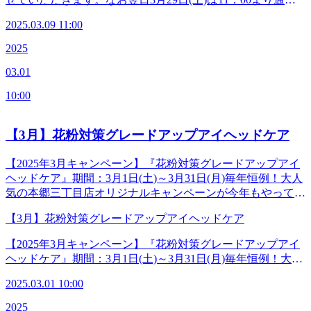
郷2-27-17＜営業時間＞平日 12:00-21:00（最終受付20:20)土
営業いたします。お客様にはご不便とご迷惑をお掛けいたし
日祝 11:00-20:00（最終受付19:20）＜アクセス＞【東京メ
2025.03.09 11:00
ますが、ご了承くださいますようお願い申し上げます。
トロ丸の内線「本郷三丁目駅」本郷通り方面出口徒歩2分】
◆―――――――◆―――――――◆【マッサージよりも気
2025
【都営地下鉄大江戸線「本郷三丁目駅」2番出口徒歩3分】※
持ちがいい！ 肩甲骨ストレッチ】Re.Ra.Ku 本郷三丁目店＜
御茶ノ水、湯島、水道橋、後楽園、春日、上野からも便利で
03.01
電話番号＞03-3830-0160＜住所＞〒113-0033東京都文京区本
す。◆―――――――◆―――――――◆
郷2-27-17＜営業時間＞平日 12:00-21:00（最終受付20:20)土
10:00
日祝 11:00-20:00（最終受付19:20）＜アクセス＞【東京メ
トロ丸の内線「本郷三丁目駅」本郷通り方面出口徒歩2分】
【都営地下鉄大江戸線「本郷三丁目駅」2番出口徒歩3分】※
【3月】花粉対策グレードアップアイヘッドケア
御茶ノ水、湯島、水道橋、後楽園、春日、上野からも便利で
す。◆―――――――◆―――――――◆
【2025年3月キャンペーン】『花粉対策グレードアップアイ
ヘッドケア』期間：3月1日(土)～3月31日(月)毎年恒例！大人
気の本郷三丁目店オリジナルキャンペーンが今年もやってき
ました！季節の変わり目がツライ3月…最近体調も気分も何
【3月】花粉対策グレードアップアイヘッドケア
となくスッキリしない…とお困りではありませんか？こちら
のキャンペーンでは鼻通りをスッキリさせるアロマとホット
【2025年3月キャンペーン】『花粉対策グレードアップアイ
まくらを使いながら、目や頭、さらに耳の周りや首をじっく
ヘッドケア』期間：3月1日(土)～3月31日(月)毎年恒例！大人
りほぐすことによって深い呼吸とリラックスを促していきま
気の本郷三丁目店オリジナルキャンペーンが今年もやってき
す。疲れやすいこの季節にピッタリのコースです！免疫力を
2025.03.01 10:00
ました！季節の変わり目がツライ3月…最近体調も気分も何
上げて快適な春をすごしませんか？【すっきりアロマの香り
となくスッキリしない…とお困りではありませんか？こちら
2025
は2種から選べます】ユーカリ&amp;ペパーミント or ラベ