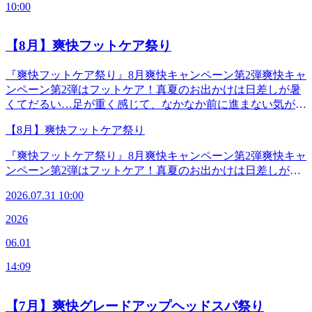
10:00
【8月】爽快フットケア祭り
『爽快フットケア祭り』8月爽快キャンペーン第2弾爽快キャ
ンペーン第2弾はフットケア！真夏のお出かけは日差しが暑
くてだるい…足が重く感じて、なかなか前に進まない気がし
ちゃいますよね。とはいえエアコンが効いた室内に入り気持
【8月】爽快フットケア祭り
ちが良いのもつかの間、今度はサンダルから出た足先が冷え
て寒い…！など、夏は体温調節がなかなか難しい季節です。
『爽快フットケア祭り』8月爽快キャンペーン第2弾爽快キャ
8月はそんなつら～い足元をほぐす月間。アロマオイルでふ
ンペーン第2弾はフットケア！真夏のお出かけは日差しが暑
くらはぎや足裏をじっくりとほぐし、最後にキリっと炭酸泡
くてだるい…足が重く感じて、なかなか前に進まない気がし
でリフレッシュ！天然製油の香りに包まれて、気づけばあな
2026.07.31 10:00
ちゃいますよね。とはいえエアコンが効いた室内に入り気持
たの足は飛べるような軽さに♪楽しく夏を過ごすため、まず
ちが良いのもつかの間、今度はサンダルから出た足先が冷え
2026
はあなたの足を軽やかにしちゃいましょう☆【爽快フットケ
て寒い…！など、夏は体温調節がなかなか難しい季節です。
ア】30分 5,060円40分 6,380円(全て税込)▶選べる炭酸泡
06.01
8月はそんなつら～い足元をほぐす月間。アロマオイルでふ
の香り・ソフトラベンダー or ブルーミングリモーネ&lt;8
くらはぎや足裏をじっくりとほぐし、最後にキリっと炭酸泡
月限定セットコース&gt;☆パイナップル70分コース 爽快フッ
14:09
でリフレッシュ！天然製油の香りに包まれて、気づけばあな
トケア40分+リラク系ボディケア30分 キャンペーン価格
たの足は飛べるような軽さに♪楽しく夏を過ごすため、まず
10,700円(税込)☆ハイビスカス100分コース 爽快フットケア
はあなたの足を軽やかにしちゃいましょう☆【爽快フットケ
【7月】爽快グレードアップヘッドスパ祭り
40分+リラク系ボディケア60分 キャンペーン価格14,000円(税