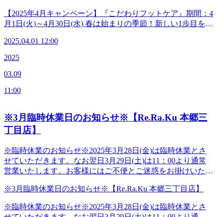
◆―――――――◆―――――――◆
っかりほぐすこちらのフットケアをぜひお試しくださいね。
【2025年4月キャンペーン】『こだわりフットケア』期間：4
ボディケアとセットのコースもございます。詳しくはスタッ
月1日(火)～4月30日(水) 春は始まりの季節！新しい1歩目を軽
フまでお尋ねくださ
やかな足どりでスタートしてみませんか♪4月の本郷三丁目店
い。 ◆―――――――◆―――――――◆【マッサージよ
2025.04.01 12:00
キャンペーンはフットケア50分！滞ってドロドロの足まわり
りも気持ちがいい！ 肩甲骨ストレッチ】Re.Ra.Ku 本郷三丁
を“流す”ことにこだわりました。「ふくらはぎ」を中心にし
2025
目店＜電話番号＞03-3830-0160＜住所＞〒113-0033東京都文
っかりほぐすこちらのフットケアをぜひお試しくださいね。
京区本郷2-27-17＜営業時間＞平日 12:00-21:00（最終受付
03.09
ボディケアとセットのコースもございます。詳しくはスタッ
20:20)土日祝 11:00-20:00（最終受付19:20）＜アクセス＞
フまでお尋ねくださ
【東京メトロ丸の内線「本郷三丁目駅」本郷通り方面出口徒
11:00
い。 ◆―――――――◆―――――――◆【マッサージよ
歩2分】【都営地下鉄大江戸線「本郷三丁目駅」2番出口徒歩
りも気持ちがいい！ 肩甲骨ストレッチ】Re.Ra.Ku 本郷三丁
3分】※御茶ノ水、湯島、水道橋、後楽園、春日、上野から
目店＜電話番号＞03-3830-0160＜住所＞〒113-0033東京都文
※3月臨時休業日のお知らせ※【Re.Ra.Ku 本郷三
も便利です。◆―――――――◆―――――――◆
京区本郷2-27-17＜営業時間＞平日 12:00-21:00（最終受付
丁目店】
20:20)土日祝 11:00-20:00（最終受付19:20）＜アクセス＞
【東京メトロ丸の内線「本郷三丁目駅」本郷通り方面出口徒
※臨時休業のお知らせ※2025年3月28日(金)は臨時休業とさ
歩2分】【都営地下鉄大江戸線「本郷三丁目駅」2番出口徒歩
せていただきます。なお翌日3月29日(土)は11：00より通常
3分】※御茶ノ水、湯島、水道橋、後楽園、春日、上野から
営業いたします。お客様にはご不便とご迷惑をお掛けいたし
も便利です。◆―――――――◆―――――――◆
ますが、ご了承くださいますようお願い申し上げます。
※3月臨時休業日のお知らせ※【Re.Ra.Ku 本郷三丁目店】
◆―――――――◆―――――――◆【マッサージよりも気
持ちがいい！ 肩甲骨ストレッチ】Re.Ra.Ku 本郷三丁目店＜
※臨時休業のお知らせ※2025年3月28日(金)は臨時休業とさ
電話番号＞03-3830-0160＜住所＞〒113-0033東京都文京区本
せていただきます。なお翌日3月29日(土)は11：00より通常