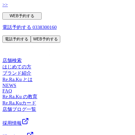
退コース40分+しあわせハンドケア30分特別価格13,200円(税
>>
特別価格9,240円(税込)☆『巨峰』コース疲労撃退コース40分
込)★『紅玉』コース肩くびReフレッシュコース70分+しあわ
+しあわせハンドケア30分特別価格9,350円(税
せハンドケア30分特別価格13,200円(税込)★『王林』コース
WEB予約する
込) ◆―――――――◆―――――――◆【マッサージより
脚こしReフレッシュコース70分+しあわせハンドケア30分特
も気持ちがいい！ 肩甲骨ストレッチ】Re.Ra.Ku 本郷三丁目
別価格13,200円(税込)【70分コース】☆『シャインマスカッ
電話予約する
0338300160
店＜電話番号＞03-3830-0160＜住所＞〒113-0033東京都文京
ト』コースオイルフットケア40分+しあわせハンドケア30分
区本郷2-27-17＜営業時間＞平日 12:00-21:00（最終受付
電話予約する
WEB予約する
特別価格9,240円(税込)☆『巨峰』コース疲労撃退コース40分
20:20)土日祝 11:00-20:00（最終受付19:20）＜アクセス＞
+しあわせハンドケア30分特別価格9,350円(税
【東京メトロ丸の内線「本郷三丁目駅」本郷通り方面出口徒
込) ◆―――――――◆―――――――◆【マッサージより
歩2分】【都営地下鉄大江戸線「本郷三丁目駅」2番出口徒歩
も気持ちがいい！ 肩甲骨ストレッチ】Re.Ra.Ku 本郷三丁目
店舗検索
3分】※御茶ノ水、湯島、水道橋、後楽園、春日、上野から
店＜電話番号＞03-3830-0160＜住所＞〒113-0033東京都文京
はじめての方
も便利です。◆―――――――◆―――――――◆
区本郷2-27-17＜営業時間＞平日 12:00-21:00（最終受付
ブランド紹介
20:20)土日祝 11:00-20:00（最終受付19:20）＜アクセス＞
Re.Ra.Ku とは
【東京メトロ丸の内線「本郷三丁目駅」本郷通り方面出口徒
NEWS
歩2分】【都営地下鉄大江戸線「本郷三丁目駅」2番出口徒歩
FAQ
Re.Ra.Ku の教育
3分】※御茶ノ水、湯島、水道橋、後楽園、春日、上野から
Re.Ra.Kuカード
も便利です。◆―――――――◆―――――――◆
店舗ブログ一覧
採用情報