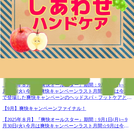
区本郷2-27-17＜営業時間＞平日 12:00-21:00（最終受付
持ちがいい！ 肩甲骨ストレッチ】Re.Ra.Ku 本郷三丁目店＜
20:20)土日祝 11:00-20:00（最終受付19:20）＜アクセス＞
※臨時休業のお知らせ※2025年10月6日(月)は臨時休業とさ
電話番号＞03-3830-0160＜住所＞〒113-0033東京都文京区本
【東京メトロ丸の内線「本郷三丁目駅」本郷通り方面出口徒
せていただきます。なお翌日10月7日(火)は12：00より通常
郷2-27-17＜営業時間＞平日 12:00-21:00（最終受付20:20)土
歩2分】【都営地下鉄大江戸線「本郷三丁目駅」2番出口徒歩
通り営業いたします。お客様にはご不便とご迷惑をお掛けい
日祝 11:00-20:00（最終受付19:20）＜アクセス＞【東京メ
2025.09.19 12:00
3分】※御茶ノ水、湯島、水道橋、後楽園、春日、上野から
たしますが、ご了承くださいますようお願い申し上げます。
トロ丸の内線「本郷三丁目駅」本郷通り方面出口徒歩2分】
も便利です。◆―――――――◆―――――――◆
◆―――――――◆―――――――◆【マッサージよりも気
2025
【都営地下鉄大江戸線「本郷三丁目駅」2番出口徒歩3分】※
持ちがいい！ 肩甲骨ストレッチ】Re.Ra.Ku 本郷三丁目店＜
御茶ノ水、湯島、水道橋、後楽園、春日、上野からも便利で
09.01
電話番号＞03-3830-0160＜住所＞〒113-0033東京都文京区本
す。◆―――――――◆―――――――◆
郷2-27-17＜営業時間＞平日 12:00-21:00（最終受付20:20)土
12:00
日祝 11:00-20:00（最終受付19:20）＜アクセス＞【東京メ
トロ丸の内線「本郷三丁目駅」本郷通り方面出口徒歩2分】
【都営地下鉄大江戸線「本郷三丁目駅」2番出口徒歩3分】※
【9月】爽快キャンペーンファイナル！
御茶ノ水、湯島、水道橋、後楽園、春日、上野からも便利で
す。◆―――――――◆―――――――◆
【2025年８月】『爽快オールスター』期間：9月1日(月)～9
月30日(火) 今月は爽快キャンペーンラスト月間☆9月は今ま
で登場した爽快キャンペーンのヘッドスパ・フットケアと、
ボディケアを100分内に組み合わせることができちゃうセッ
【9月】爽快キャンペーンファイナル！
トコースが登場します‪☆足が疲れている方、肩が疲れている
方、目が疲れている方…それぞれ、疲れている場所がありま
【2025年８月】『爽快オールスター』期間：9月1日(月)～9
すよね。でもその疲れ、感じているその場所だけではないは
月30日(火) 今月は爽快キャンペーンラスト月間☆9月は今ま
ず！重点的にほぐしたいところはしっかり長めに、少しずつ
で登場した爽快キャンペーンのヘッドスパ・フットケアと、