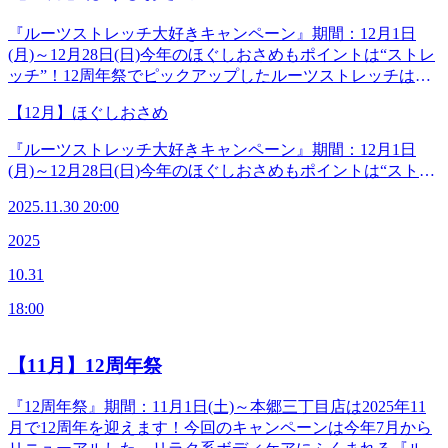
ますよう祈念いたします。Re.Ra.Ku本郷三丁目店店主
『ルーツストレッチ大好きキャンペーン』期間：12月1日
(月)～12月28日(日)今年のほぐしおさめもポイントは“ストレ
ッチ”！12周年祭でピックアップしたルーツストレッチはい
かがでしたか？ルーツストレッチとは股関節ストレッチのこ
【12月】ほぐしおさめ
と。股関節の動作パターンに基づく可動域を広げるためのス
トレッチが特徴です。実際ストレッチを受けた方からは「普
『ルーツストレッチ大好きキャンペーン』期間：12月1日
段自分で動かしづらい箇所のストレッチだから、こんなとこ
(月)～12月28日(日)今年のほぐしおさめもポイントは“ストレ
ろが伸びるんだ！と発見があった」と大変好評いただきまし
ッチ”！12周年祭でピックアップしたルーツストレッチはい
た！この習慣をしっかりつけてさらに健康になっていただき
2025.11.30 20:00
かがでしたか？ルーツストレッチとは股関節ストレッチのこ
たい…そんな思いから、ボディケア+ルーツストレッチ+お
と。股関節の動作パターンに基づく可動域を広げるためのス
2025
疲れの箇所をさらにポイントケアできるセットコースを今月
トレッチが特徴です。実際ストレッチを受けた方からは「普
もご案内しちゃいます！師走、バタバタと多忙なあなたにぴ
10.31
段自分で動かしづらい箇所のストレッチだから、こんなとこ
ったりのコースがあるはず☆ぜひお好みのケアと一緒にお試
ろが伸びるんだ！と発見があった」と大変好評いただきまし
しくださいね。2025年をしっかり締めくくれるように、身体
18:00
た！この習慣をしっかりつけてさらに健康になっていただき
もすみずみまで大掃除しちゃいましょう。ご来店お待ちして
たい…そんな思いから、ボディケア+ルーツストレッチ+お
おります♪《セットコース》‪♡ルーツLove100分コースリラ
疲れの箇所をさらにポイントケアできるセットコースを今月
【11月】12周年祭
ク系ボディケア70分+3種の中から選べる30分14,000円(税
もご案内しちゃいます！師走、バタバタと多忙なあなたにぴ
込)‪♡ルーツLove70分コースリラク系ボディケア40分+3種の
ったりのコースがあるはず☆ぜひお好みのケアと一緒にお試
『12周年祭』期間：11月1日(土)～本郷三丁目店は2025年11
中から選べる30分10,700円(税込)▶3種の中から選べる30分
しくださいね。2025年をしっかり締めくくれるように、身体
月で12周年を迎えます！今回のキャンペーンは今年7月から
※内ひとつをお選びください。♥ハンドケア♥フットケア♥グ
もすみずみまで大掃除しちゃいましょう。ご来店お待ちして