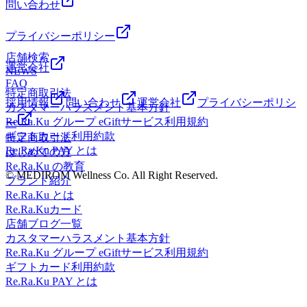
問い合わせ
プライバシーポリシー
店舗検索
運営会社
NEWS
FAQ
特定商取引法
採用情報
問い合わせ
運営会社
プライバシーポリシ
カスタマーハラスメント基本方針
Re.Ra.Ku グループ eGiftサービス利用規約
ー
ギフトカード利用約款
特定商取引法
Re.Ra.Ku PAY とは
はじめての方
Re.Ra.Ku の教育
© MEDIROM Wellness Co. All Right Reserved.
ブランド紹介
Re.Ra.Ku とは
Re.Ra.Kuカード
店舗ブログ一覧
カスタマーハラスメント基本方針
Re.Ra.Ku グループ eGiftサービス利用規約
ギフトカード利用約款
Re.Ra.Ku PAY とは