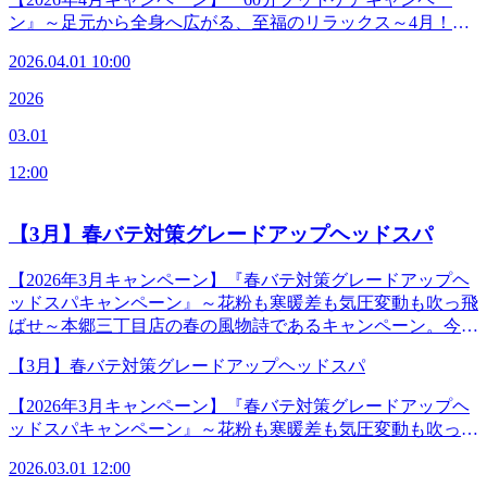
も気持ちがいい！ 肩甲骨ストレッチ】Re.Ra.Ku 本郷三丁目
ア”です！反射区へのアプローチにより、脚だけでなく全身
3分】※御茶ノ水、湯島、水道橋、後楽園、春日、上野から
ン』～足元から全身へ広がる、至福のリラックス～4月！新
店＜電話番号＞03-3830-0160＜住所＞〒113-0033東京都文京
の疲労や不調にも間接的に働きかけることが期待できます。
も便利です。◆―――――――◆―――――――◆
年度！！新しい環境へ踏みだすため、思わずスキップしたく
区本郷2-27-17＜営業時間＞平日 12:00-21:00（最終受付
暖かく出歩きやすい季節、軽い足元がきっとあなたを素敵な
2026.04.01 10:00
なるようなフットワークの軽い身体へ☆足裏の反射区、ふく
20:20)土日祝 11:00-20:00（最終受付19:20）＜アクセス＞
場所に連れていってくれますよ♪『ほんさん限定☆スペシャ
らはぎ、膝裏、そして膝上10センチのひざ周りまで、脚全体
【東京メトロ丸の内線「本郷三丁目駅」本郷通り方面出口徒
2026
ルフットケア60分』 9.020円(税込)&lt;セットコース
をしっかりほぐしていく“60分だけのスペシャルなフットケ
歩2分】【都営地下鉄大江戸線「本郷三丁目駅」2番出口徒歩
&gt;☆100分たまごサンドコース スペシャルフットケア60分
03.01
ア”です！反射区へのアプローチにより、脚だけでなく全身
3分】※御茶ノ水、湯島、水道橋、後楽園、春日、上野から
+リラク系ボディケア40分 キャンペーン価格14,500円(税
の疲労や不調にも間接的に働きかけることが期待できます。
も便利です。◆―――――――◆―――――――◆
込)☆120分ふわとろオムレツコース スペシャルフットケア
12:00
暖かく出歩きやすい季節、軽い足元がきっとあなたを素敵な
60分+リラク系ボディケア60分 キャンペーン価格16,000円(税
場所に連れていってくれますよ♪『ほんさん限定☆スペシャ
込)☆150分ごちそうキッシュコース スペシャルフットケア
ルフットケア60分』 9.020円(税込)&lt;セットコース
【3月】春バテ対策グレードアップヘッドスパ
60分+リラク系ボディケア90分 キャンペーン価格19,000円(税
&gt;☆100分たまごサンドコース スペシャルフットケア60分
込) ◆―――――――◆―――――――◆【マッサージより
+リラク系ボディケア40分 キャンペーン価格14,500円(税
【2026年3月キャンペーン】『春バテ対策グレードアップヘ
も気持ちがいい！ 肩甲骨ストレッチ】Re.Ra.Ku 本郷三丁目
込)☆120分ふわとろオムレツコース スペシャルフットケア
ッドスパキャンペーン』～花粉も寒暖差も気圧変動も吹っ飛
店＜電話番号＞03-3830-0160＜住所＞〒113-0033東京都文京
60分+リラク系ボディケア60分 キャンペーン価格16,000円(税
ばせ～本郷三丁目店の春の風物詩であるキャンペーン。今年
区本郷2-27-17＜営業時間＞平日 12:00-21:00（最終受付
込)☆150分ごちそうキッシュコース スペシャルフットケア
から名前をリニューアルし、満を持して登場します！＼ 春
20:20)土日祝 11:00-20:00（最終受付19:20）＜アクセス＞
60分+リラク系ボディケア90分 キャンペーン価格19,000円(税
【3月】春バテ対策グレードアップヘッドスパ
バテとは ／3月～4月は寒暖差が激しく気圧変動も多い季節
【東京メトロ丸の内線「本郷三丁目駅」本郷通り方面出口徒
込) ◆―――――――◆―――――――◆【マッサージより
の変わり目。さらに生活環境の変化(新年度、進学、転勤な
歩2分】【都営地下鉄大江戸線「本郷三丁目駅」2番出口徒歩
【2026年3月キャンペーン】『春バテ対策グレードアップヘ
も気持ちがいい！ 肩甲骨ストレッチ】Re.Ra.Ku 本郷三丁目
ど)によるストレスも重なり自律神経が乱れて心身に不調が
3分】※御茶ノ水、湯島、水道橋、後楽園、春日、上野から
ッドスパキャンペーン』～花粉も寒暖差も気圧変動も吹っ飛
店＜電話番号＞03-3830-0160＜住所＞〒113-0033東京都文京
現れる状態を指します。“春バテ対策グレードアップヘッド
も便利です。◆―――――――◆―――――――◆
ばせ～本郷三丁目店の春の風物詩であるキャンペーン。今年
区本郷2-27-17＜営業時間＞平日 12:00-21:00（最終受付
スパ”は首や頭、顔周りをじっくりとほぐし、深いリラック
2026.03.01 12:00
から名前をリニューアルし、満を持して登場します！＼ 春
20:20)土日祝 11:00-20:00（最終受付19:20）＜アクセス＞
ス状態へ促して自律神経を整えていきます。さらに本キャン