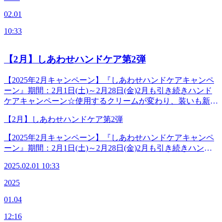
のキャンペーンでは鼻通りをスッキリさせるアロマとホット
ンダー&amp;タイム&lt;限定！セットコース&gt;【100分コー
02.01
まくらを使いながら、目や頭、さらに耳の周りや首をじっく
ス】腸内環境から免疫力をあげていきましょい！★『サター
りほぐすことによって深い呼吸とリラックスを促していきま
ン』コース疲労撃退コース60分+おなかケア20分+花粉対策
10:33
す。疲れやすいこの季節にピッタリのコースです！免疫力を
グレードアップアイヘッドケア30分特別価格13,500円(税込)
上げて快適な春をすごしませんか？【すっきりアロマの香り
フットケアから免疫力をあげていきましょい！★『マーキュ
は2種から選べます】ユーカリ&amp;ペパーミント or ラベ
【2月】しあわせハンドケア第2弾
リー』コースオイルフットケア30分+疲労撃退コース40分
ンダー&amp;タイム&lt;限定！セットコース&gt;【100分コー
+花粉対策グレードアップアイヘッドケア30分特別価格
ス】腸内環境から免疫力をあげていきましょい！★『サター
【2025年2月キャンペーン】『しあわせハンドケアキャンペ
14,000円(税込)上半身の柔軟性を高めて免疫力をあげていき
ン』コース疲労撃退コース60分+おなかケア20分+花粉対策
ーン』期間：2月1日(土)～2月28日(金)2月も引き続きハンド
ましょい！★『マーズ』コース肩くびReフレッシュコース
グレードアップアイヘッドケア30分特別価格13,500円(税込)
ケアキャンペーン☆使用するクリームが変わり、装いも新た
70分+花粉対策グレードアップアイヘッドケア30分特別価格
フットケアから免疫力をあげていきましょい！★『マーキュ
になりました。この時期、荒れたり辛くなりやすい手や腕の
14,500円(税込)下半身の柔軟性を高めて免疫力をあげていき
リー』コースオイルフットケア30分+疲労撃退コース40分
【2月】しあわせハンドケア第2弾
ケアにポイントをおいて、30分じっくりほぐしちゃいます！
ましょい！★『ヴィーナス』コース脚こしReフレッシュコ
+花粉対策グレードアップアイヘッドケア30分特別価格
血管や神経が集中している手をケアすることで血の巡りがス
ース70分+花粉対策グレードアップアイヘッドケア30分特別
【2025年2月キャンペーン】『しあわせハンドケアキャンペ
14,000円(税込)上半身の柔軟性を高めて免疫力をあげていき
ムーズに♪リラックス効果や手先がポカポカになるのはもち
価格14,500円(税込) 【60分コース】☆『アポロ』コース疲労
ーン』期間：2月1日(土)～2月28日(金)2月も引き続きハンド
ましょい！★『マーズ』コース肩くびReフレッシュコース
ろん、首・肩も緩みやすくなります。仕事に家事に、働き者
撃退コース30分+花粉対策グレードアップアイヘッドケア30
ケアキャンペーン☆使用するクリームが変わり、装いも新た
70分+花粉対策グレードアップアイヘッドケア30分特別価格
の腕や手指をぜひ労わってあげてくださいね。☆今年はほん
分特別価格9,240円(税
2025.02.01 10:33
になりました。この時期、荒れたり辛くなりやすい手や腕の
14,500円(税込)下半身の柔軟性を高めて免疫力をあげていき
さんスタッフが厳選☆【“成分”にこだわったスペシャルクリ
込) ◆―――――――◆―――――――◆【マッサージより
ケアにポイントをおいて、30分じっくりほぐしちゃいます！
ましょい！★『ヴィーナス』コース脚こしReフレッシュコ
2025
ーム3種】セラミド or コラーゲン or プラセンタ&lt;限
も気持ちがいい！ 肩甲骨ストレッチ】Re.Ra.Ku 本郷三丁目
血管や神経が集中している手をケアすることで血の巡りがス
ース70分+花粉対策グレードアップアイヘッドケア30分特別
定！セットコース&gt;【100分コース】★『クレオパトラ』
店＜電話番号＞03-3830-0160＜住所＞〒113-0033東京都文京
01.04
ムーズに♪リラックス効果や手先がポカポカになるのはもち
価格14,500円(税込) 【60分コース】☆『アポロ』コース疲労
コースオイルフットケア30分+疲労撃退コース40分+しあわ
区本郷2-27-17＜営業時間＞平日 12:00-21:00（最終受付
ろん、首・肩も緩みやすくなります。仕事に家事に、働き者
撃退コース30分+花粉対策グレードアップアイヘッドケア30
せハンドケア30分特別価格13,200円(税込)★『小野小町』コ
12:16
20:20)土日祝 11:00-20:00（最終受付19:20）＜アクセス＞
の腕や手指をぜひ労わってあげてくださいね。☆今年はほん