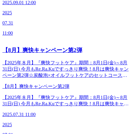
でも全身をケアすることで今まで気付かなかった疲れを発見
2025.09.01 12:00
ボディケアを100分内に組み合わせることができちゃうセッ
するかもしれません。9月は秋を迎える前の大事な月。全身
トコースが登場します‪☆足が疲れている方、肩が疲れている
2025
をケアして季節の変わり目に備えてはいかがでしょうか。睡
方、目が疲れている方…それぞれ、疲れている場所がありま
眠のためにブレンドされた香りに癒されつつ、夏の終わりの
07.31
すよね。でもその疲れ、感じているその場所だけではないは
身体をぜひゆっくりほぐしてみてくださいね♪《炭酸泡スプ
ず！重点的にほぐしたいところはしっかり長めに、少しずつ
レー》※内ひとつをお選びください。★スイートドリーム～
11:00
でも全身をケアすることで今まで気付かなかった疲れを発見
フローラルラベンダーの香り～★クリアビューティー～ハー
するかもしれません。9月は秋を迎える前の大事な月。全身
バルベルガモットの香り～★グレープフルーツの香り★サボ
をケアして季節の変わり目に備えてはいかがでしょうか。睡
【8月】爽快キャンペーン第2弾
ンの香り 《セットコース》‪‪☆ぱんだ100分コース≪組み合わ
眠のためにブレンドされた香りに癒されつつ、夏の終わりの
せ自由≫14,500円(税込)※リラク系ボディケア：30分～※爽
身体をぜひゆっくりほぐしてみてくださいね♪《炭酸泡スプ
【2025年８月】『爽快フットケア』期間：8月1日(金)～8月
快オイルフットケア：30分～※爽快ヘッドスパ：20分または
レー》※内ひとつをお選びください。★スイートドリーム～
31日(日) 今月もRe.Ra.Kuですっきり爽快！8月は爽快キャン
30分！たとえば足が疲れている方は…爽快オイルフットケア
フローラルラベンダーの香り～★クリアビューティー～ハー
ペーン第2弾‪☆炭酸泡×オイルフットケアのセットコースが
50分+リラク系ボディケア30分+爽快ヘッドスパ20分！たと
バルベルガモットの香り～★グレープフルーツの香り★サボ
期間限定で登場します。オイルでじっくり疲れた足をほぐし
えばデスクワークで疲れている方は…疎開オイルケア30分
ンの香り 《セットコース》‪‪☆ぱんだ100分コース≪組み合わ
【8月】爽快キャンペーン第2弾
たあと、パチパチはじける高濃度炭酸をすねやふくらはぎ、
+リラク系ボディケア40分+爽快ヘッドスパ30
せ自由≫14,500円(税込)※リラク系ボディケア：30分～※爽
足裏にじゅわ～と染み込ませます。さっぱりとした炭酸で締
分 ◆―――――――◆―――――――◆【マッサージより
【2025年８月】『爽快フットケア』期間：8月1日(金)～8月
快オイルフットケア：30分～※爽快ヘッドスパ：20分または
めることにより、足もとスッキリ‪☆軽やかな足どりになれち
も気持ちがいい！ 肩甲骨ストレッチ】Re.Ra.Ku 本郷三丁目
31日(日) 今月もRe.Ra.Kuですっきり爽快！8月は爽快キャン
30分！たとえば足が疲れている方は…爽快オイルフットケア
ゃいます。また顔や腕よりも日焼けのケアを忘れがちな肌も
店＜電話番号＞03-3830-0160＜住所＞〒113-0033東京都文京
ペーン第2弾‪☆炭酸泡×オイルフットケアのセットコースが
50分+リラク系ボディケア30分+爽快ヘッドスパ20分！たと
しっとり。蒸れがちな足指の間も爽やかになりますよ。やさ
区本郷2-27-17＜営業時間＞平日 12:00-21:00（最終受付
2025.07.31 11:00
期間限定で登場します。オイルでじっくり疲れた足をほぐし
えばデスクワークで疲れている方は…疎開オイルケア30分
しい香りに包まれて、心地よいひとときをお過ごしくださ
20:20)土日祝 11:00-20:00（最終受付19:20）＜アクセス＞
たあと、パチパチはじける高濃度炭酸をすねやふくらはぎ、
+リラク系ボディケア40分+爽快ヘッドスパ30
2025
い。《炭酸泡スプレー》※内ひとつをお選びください。★ス
【東京メトロ丸の内線「本郷三丁目駅」本郷通り方面出口徒
足裏にじゅわ～と染み込ませます。さっぱりとした炭酸で締
分 ◆―――――――◆―――――――◆【マッサージより
イートドリーム～フローラルラベンダーの香り～★クリアビ
歩2分】【都営地下鉄大江戸線「本郷三丁目駅」2番出口徒歩