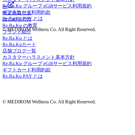
Re.Ra.Ku グループ eGiftサービス利用規約
ー
ギフトカード利用約款
特定商取引法
Re.Ra.Ku PAY とは
はじめての方
Re.Ra.Ku の教育
© MEDIROM Wellness Co. All Right Reserved.
ブランド紹介
Re.Ra.Ku とは
Re.Ra.Kuカード
店舗ブログ一覧
カスタマーハラスメント基本方針
Re.Ra.Ku グループ eGiftサービス利用規約
ギフトカード利用約款
Re.Ra.Ku PAY とは
© MEDIROM Wellness Co. All Right Reserved.