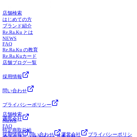
お気軽にスタッフにご相談ください♪ 最後までお読みいただ
き、ありがとうございました。高尾店スタッフ一同、皆様の
店舗検索
ご来店を心よりお待ちしております! ・*.。・*.。・*.。・
はじめての方
*.。・*.。・。。・*.。・*.。・*.。・*.
ブランド紹介
Re.Ra.Ku とは
NEWS
FAQ
Re.Ra.Ku の教育
Re.Ra.Kuカード
店舗ブログ一覧
採用情報
問い合わせ
プライバシーポリシー
店舗検索
運営会社
NEWS
FAQ
特定商取引法
採用情報
問い合わせ
運営会社
プライバシーポリシ
カスタマーハラスメント基本方針