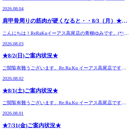
アやフットケアで来週に向けてお身体の調子を整えませんか
しております! ・*.。・*.。・*.。・*.。・*.。・。。・
一緒に働くセラピストを随時、募集しております。★セラピ
♪高尾店は元気に営業しております♪また当店お得な全身セッ
2026.08.04
*.。・*.。・*.。・*
ストはお客様とじっくり向き合う仕事。お客様の変化に触れ
トコースもご用意しております。あなたのお疲れに合わせて
るたびに「次はもっと良い時間を届けたい」と思うようにな
コースをご提案させていただきます。コースにお悩みの方は
肩甲骨周りの筋肉が硬くなると・・8/3（月）★本
る。その想いが自分の技術と心を育てていく。セラピストの
お気軽にスタッフにご相談ください♪ 最後までお読みいただ
日のご案内状況★
仕事は思った以上に面白い。。。★一緒に働く仲間募集中！
き、ありがとうございました。高尾店スタッフ一同、皆様の
こんにちは！ReRaKuイーアス高尾店の青柳ゆみです。(*^-
週1～時短、WワークOK！無償で学べる研修も充実！正社員
ご来店を心よりお待ちしております! ・*.。・*.。・*.。・
^*)背中や肩甲骨周りの筋肉が硬くなるのは老化現象のひと
登用ありでステップアップ！沢山稼いで、プロ契約歩合制も
2026.08.03
*.。・*.。・。。・*.。・*.。・*.。・*
つでもありますがそれに加えて現代人は肩甲骨を動かさない
あり！まずはお気軽に仕事内容を聞いてみませんか？TELで
姿勢を長時間続けていることでさらに筋肉が硬くなります。
応募の方はセラピスト採用担当03-6455-6988（平日10：00～
★8/2(日)ご案内状況★
人間の体は動かさない状態でいると、この動きは必要ないと
19：00）店頭で直接お声がけは「セラピストに興味ありま
判断してどんどん機能が衰え、さらに硬くなっていきます。
す」とお伝えください。セラピスト採用サイト【セラナビ】
ご閲覧有難うございます。Re.Ra.Ku イーアス高尾店です。
肩甲骨周りの筋肉群は血流のサポートをしているので血流が
もリラクのサイトからご覧ください。 本日もあなたの笑顔
【本日の出勤スタッフ】残間,鎌尾,後藤。・*.。・*.。・
悪くなることで栄養や酸素の供給が少なくなり、臓器の働き
2026.08.02
と健康をサポートします！【本日のご案内枠】12:00～18：
*.。・*.。・*.。・。。・*.。・*.。・*本日の 空き情報のお
も悪くなります。また、浅い呼吸になり深く良い睡眠も出来
30までご案内できます。青柳△ 佐々木△◎：空きあります
知らせです!以下の時間帯に空きがございます。11:00～
ません。頭がスッキリしないやイライラするのも、頭痛や自
★8/1(土)ご案内状況★
△：ご案内可能です×：満員御礼【Re.Ra.Ku イーアス高尾
13:3014:10～15:2018:55～21:00がご案内可能となっておりま
律神経の乱れが続くのも、肩甲骨周りの筋肉がガチガチに硬
店】リラク系ボディケア＆肩甲骨ストレッチで健康になお
す。。・*.。・*.。・*.。・*.。・*.。・。。・*.。・*.。・*
くなっているせいかも・・・・リラクのボデイケアでしっか
ご閲覧有難うございます。Re.Ra.Ku イーアス高尾店です。
う！ぜひ一度、お試しください♪◆アクセス☆八王子駅より
ボディケアやフットケアで来週に向けてお身体の調子を整え
りほぐし、肩甲骨ストレッチや肩首ストレッチなどの施術で
【本日の出勤スタッフ】 畠山、鎌尾、残間。・*.。・*.。・
電車で8分☆JR中央線「高尾駅」、京王電鉄高尾線「高尾
ませんか♪高尾店は元気に営業しております♪また当店お得な
2026.08.01
背中～肩甲骨周りの筋肉を柔らかくしていきましょう！ 本
*.。・*.。・*.。・。。・*.。・*.。・*本日の 空き情報のお
駅」から徒歩6分京王電鉄高尾線「狭間駅」から徒歩5分イー
全身セットコースもご用意しております。あなたのお疲れに
日もあなたの笑顔と健康をサポートします！【本日のご案内
知らせです!以下の時間帯に空きがございます。 10:10～
アス高尾2階（そよかぜ広場周辺）営業時間 10:00～
合わせてコースをご提案させていただきます。コースにお悩
★7/31(金)ご案内状況★
枠】11:45～16：00まで18：30～21：00までご案内できま
12:30 12:00～13:00 14:10～15:30 18:10～21:00ご案内可能と
21:00(最終受付 20:20)〒193-0834 東京都八王子市東浅川町
みの方はお気軽にスタッフにご相談ください♪最後までお読