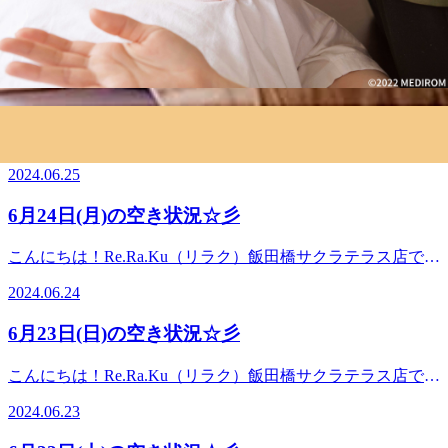
最近のブログ
6月25日(火)の空き状況☆彡
こんにちは！Re.Ra.Ku（リラク）飯田橋サクラテラス店で
す。今日も元気に営業しております。さて、これまで長らく
2024.06.25
ご愛顧を賜りましたRe.Ra.Ku 飯田橋サクラテラス店は、本
日6/25 21時をもちまして閉店させていただきます。これまで
6月24日(月)の空き状況☆彡
本当に有難うございました。厚く御礼を申し上げます。残る
一日、精一杯、施術させていただきますので、お時間がござ
こんにちは！Re.Ra.Ku（リラク）飯田橋サクラテラス店で
いましたら、ぜひ、ご予約の上、お立寄りくださいませ。当
す。今日も元気に営業しております。梅雨らしい降ったりや
店が閉店となり、ご迷惑をお掛けして大変申し訳ございませ
2024.06.24
んだりの日が続きますね雨だと少し気分が落ち込みやすくな
ん。ぜひ、お近くのリラクで、「健康管理サービス」を続け
りませんか？傘の内側が青空だったり、星空模様だったりと
てください。当店からの最寄りのRe.Ra.Ku は、Re.Ra.Ku 神
6月23日(日)の空き状況☆彡
きれいなものやレインブーツもおしゃれなものが出ていたり
田淡路町ワテラスモール店Re.Ra.Ku 小石川後楽園店が直営
梅雨乗り切りアイテムがここ何年かで沢山出ているので購入
店としてございます。また、Re.Ra.Ku 江戸川橋店Re.Ra.Ku
こんにちは！Re.Ra.Ku（リラク）飯田橋サクラテラス店で
されている方もいるかと思いますがそれでもなんだか気分
本郷三丁目店Re.Ra.Ku 文京白山店などもございます。今後
す。今日も元気に営業しております。梅雨らしい降ったりや
が……となっているのはお身体のお疲れが強いせいかもしれ
2024.06.23
とも、引き続き、「健康管理サービス」のRe.Ra.Ku をお引
んだりの日が続きますね雨だと少し気分が落ち込みやすくな
ません！この機会にお身体の現状把握していきませんか？本
き立て賜りますようよろしくお願い申し上げます。本日も、
りませんか？傘の内側が青空だったり、星空模様だったりと
日も、皆様のご来店を心よりお待ちしております。さて、