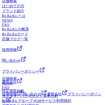
から徒歩3分!飯田橋サクラテラスの1階にございます☆ーー
店舗検索
だきますので、皆さまが少しでも快適に過ごせるよう、サポ
け)でご利用頂けます！☆【アクセス】JR飯田橋駅新西口改
ーーーーーーーーーー/マッサージのように気持ちがいい肩
はじめての方
ートさせてください。最短20分から10分毎に延長も可能で
札から徒歩3分☆東京メトロ有楽町線飯田橋駅、東西線飯田
甲骨ストレッチで、いつまでも健康で疲れづらいお身体づく
ブランド紹介
す。お身体のツライ箇所に合わせてオプションメニューも取
橋駅、南北線飯田橋駅、都営地下鉄大江戸線飯田橋駅 から
りをサポート致します！”予防”のボディケアを始めてみませ
Re.Ra.Ku とは
り揃えておりますので、どうぞお気軽にご相談下さいませ。
ご来店いただけます♪神楽坂、九段下からもアクセス良好
んか？
NEWS
本日も、皆様のご来店を心よりお待ちしております。★今日
☆【営業時間】平日 12:30～21:00(最終受付20:30)土日祝
FAQ
の空き時間はこちら！13:30～21:00（最終受付20:30)
11:00～21:00(最終受付20:30)【場所】JR中央線 飯田橋駅西口
Re.Ra.Ku の教育
《Re.Ra.Ku 飯田橋サクラテラス店》☆飯田橋・神楽坂・九
またはメトロ地上出口のB2aから徒歩3分!飯田橋サクラテラ
Re.Ra.Kuカード
段下エリアで大人気のリラクゼーションスタジオ☆☆店内は
スの1階にございます☆
店舗ブログ一覧
広々とした空間がございますので、店内状況にもよりますが
ベビーカーの持込み(横付け)でご利用頂けます！☆【アクセ
採用情報
ス】JR飯田橋駅新西口改札から徒歩3分☆東京メトロ有楽町
線飯田橋駅、東西線飯田橋駅、南北線飯田橋駅、都営地下鉄
問い合わせ
大江戸線飯田橋駅 からご来店いただけます♪神楽坂、九段下
からもアクセス良好☆【営業時間】平日 12:30～21:00(最終
受付20:30)土日祝 11:00～21:00(最終受付20:30)【場所】JR中
プライバシーポリシー
央線 飯田橋駅西口またはメトロ地上出口のB2aから徒歩3分!
店舗検索
飯田橋サクラテラスの1階にございます☆
運営会社
NEWS
FAQ
特定商取引法
採用情報
問い合わせ
運営会社
プライバシーポリシ
カスタマーハラスメント基本方針
Re.Ra.Ku グループ eGiftサービス利用規約
ー