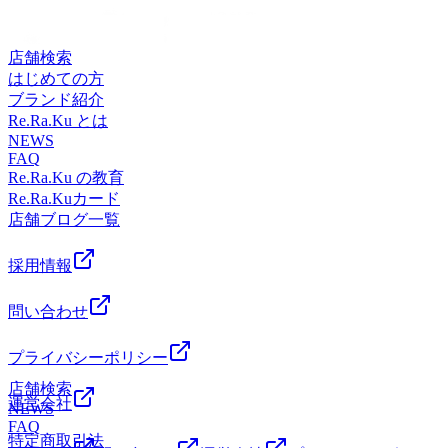
店舗検索
はじめての方
ブランド紹介
Re.Ra.Ku とは
NEWS
FAQ
Re.Ra.Ku の教育
Re.Ra.Kuカード
店舗ブログ一覧
採用情報
問い合わせ
プライバシーポリシー
店舗検索
運営会社
NEWS
FAQ
特定商取引法