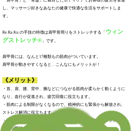
「肩甲骨」と「骨盤」に着目したボディケアでお客様の疲労を撃退
し、マッサージ好きなあなたの健康で快適な生活をサポートしま
す。
ウィン
Re.Ra.Ku の手技の特徴は肩甲骨周りをストレッチする「
グストレッチ®︎
」です。
肩甲骨には、なんと17種類もの筋肉がついています。
肩甲骨が動きやすくなると…こんなにもメリットが！
《メリット》
・首、肩、腰、背中、腕などにつながる筋肉が柔らかく動くように
なり、血行が促進され、疲労回復に役立ちます。
・筋肉による制限がなくなるので、精神的にも緊張から解放され、
ストレス解消に役立ちます。
・正しい姿勢を楽に維持できるため、バストアップ・ヒップアップ
効果が期待できます。