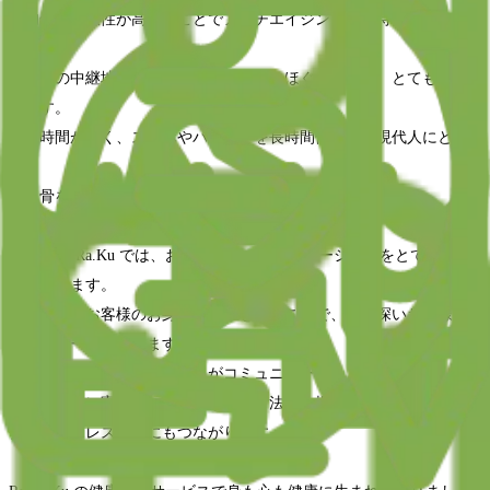
・肉体の柔軟性が高まることでアンチエイジングが期待できます。
上半身の中継地点である肩甲骨を中心にほぐすことは、とても効率
的です。
座る時間が多く、スマホやパソコンを長時間使用する現代人にとっ
て、
肩甲骨をほぐすことは最も大切なケアであるといえます！
また、Re.Ra.Ku では、お客様とのコミュニケーションをとても大切
にしています。
なぜなら、お客様のお身体の悩みを聞くことで、より深いお客様の
健康サポートができます。
施術中にお客様とセラピストがコミュニケーションすることで、お
身体の課題に寄り添った適切なケア方法をご提案できます。
会話はストレス解消にもつながります。