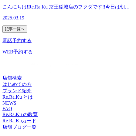
可能です。ペアでのご案内も可能です!
店】
す。アロマオイルは3種類からお選びいただけます。ラベン
のなめらかな素肌へと導きます。京王稲城店では、このキャ
こんにちは!Re.Ra.Ku 京王稲城店のフクダです!!今日は朝か
━━━━━━━━━……‥・☆★☆マッサージよりも気持ち
ダーを中心とした香り、ローズマリーを中心とした香り、ラ
ンペーンをいれたセットコースをご用意しております。オイ
ら雪が降り、驚かれた方も多かったのではないでしょうか!
イイ!『肩甲骨ケア&amp;ストレッチ』を取り入れたリラク系
イムを中心とした香りがございます。疲れが溜まっている
2025.03.19
ルフットケアとスクラブで心も身体もスッキリ!ぜひご利用
寒い一日になりそうですね。暖かくしてお過ごしください。
ボディケア♪Re.Ra.Ku京王稲城店営業時間:11時～20時〒206-
方、リフレッシュ&amp;リラックスしたい方、当店のオイル
ください♪ 料金オイルフットケア30分コース 3,850円オイル
今日のおすすめはほっとアイヘッドを含めた温活セットコー
0802東京都稲城市東長沼3107-4 京王リトナード稲城4階
フットケアで足の疲れと心を癒しませんか?料金オイルフッ
記事一覧へ
フットケア40分コース 4,950円オイルフットケア60分コース
スです!ほっとアイヘッドは、ホットピローを使って目元を
トケア30分コース 3,850円オイルフットケア40分コース 4,950
7,150円(スクラブはこれらに+330円)5月8日(木)の空き状況
温めながらほぐします。温めながらすることで固くなった筋
電話予約する
円オイルフットケア60分コース 7,150円皆様のご来店を心よ
☆15:30～ご案内可能です。ペアでのご案内☆17:00～ご案内
肉がほぐれやすくなります。リラックス効果が高まり、良質
りお待ちしております♪4月4日(金)の空き状況☆17:00～ご案
可能です。 ━━━━━━━━━……‥・☆★☆マッサージ
な睡眠が期待できます!特にデスクワークや疲れ目の解消に
WEB予約する
内可能です。ペアでご案内も可能で
よりも気持ちイイ!『肩甲骨ケア&amp;ストレッチ』を取り入
おすすめです。温活ケアで目元をじんわりあたたかくほぐし
す。 ━━━━━━━━━……‥・☆★☆マッサージよりも
れたリラク系ボディケア♪Re.Ra.Ku京王稲城店営業時間:11時
ませんか?【料金】温活セットコース60分(ほっとアイヘッド
気持ちイイ!『肩甲骨ケア&amp;ストレッチ』を取り入れたリ
～20時〒206-0802東京都稲城市東長沼3107-4 京王リトナード
20分+ボディケア40分)8,360円(税込)皆様のご来店お待ちして
ラク系ボディケア♪Re.Ra.Ku京王稲城店営業時間:11時～20時
稲城4階
おります♪3月19(水)の空き状況☆12:30～ご案内可能です。ペ
店舗検索
〒206-0802東京都稲城市東長沼3107-4 京王リトナード稲城4
アでのご案内☆13:00～ご案内可能で
はじめての方
階
す。 ━━━━━━━━━……‥・☆★☆マッサージよりも
ブランド紹介
気持ちイイ!『肩甲骨ケア&amp;ストレッチ』を取り入れたリ
Re.Ra.Ku とは
ラク系ボディケア♪Re.Ra.Ku京王稲城店営業時間:11時～20時
NEWS
FAQ
〒206-0802東京都稲城市東長沼3107-4 京王リトナード稲城4
Re.Ra.Ku の教育
階
Re.Ra.Kuカード
店舗ブログ一覧