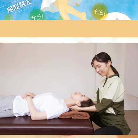
営業時間:11時～20時
〒206-0802
東京都稲城市東長沼3107-4 京王リトナード稲城4階
WEB予約する
電話予約する
042-379-9876
最近のブログ
夏季限定☆爽快ヘッドスパ始まりました!
こんにちは!Re.Ra.Ku 京王稲城店のゴトウです!!雨で湿度が
高いですね!そこまで気温が高くないのに暑さで汗ばんでき
2026.06.30
ます、、そろそろ夏も間もなくですね!今年も始まりました!
「爽快ヘッドスパ」炭酸泡を使って頭皮のケアをしながら目
4/4(日)★本日の空き状況【Re.Ra.Ku京王稲城店】
の周りや頭全体をほぐすドライヘッドスパです。湿気の多い
季節にすっきりと気持ちいいですよ!(^^)/香りと一緒に-5℃の
こんにちは!Re.Ra.Ku 京王稲城店のゴトウです!!冬が終わ
炭酸泡で首、目、頭周りを爽快にさせていきましょう!☆爽
り、桜が咲き、4月もついにスタートしましたね!新しく環境
快ヘッドスパセットコース☆-爽快 ヘッドスパ50分コース