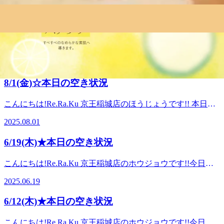
2026.04.04
が変わった方も多いのではないでしょうか?新年度始まり
6,980円(税込)-爽快 ヘッドスパ70分コース 8,980円(税込)-爽快
に、よかったら寄ってみてください♪本日は脚こしReフレッ
ヘッドスパ90分コース 9,980円(税込)お疲れが溜まりやすい
3/29(日)★本日の空き状況【Re.Ra.Ku京王稲城
シュコースをおすすめします!うつ伏せで全身もみほぐした
季節の変わり目に、ぜひ爽快ヘッドスパで全身スッキリ・癒
店】
後、横向きででん部から足裏までしっかりもみほぐし、仰向
しの時間を作ってみてはいかがでしょうか皆様のご来店をス
こんにちは!Re.Ra.Ku 京王稲城店のゴトウです!!本日は稲城
けで太もも～脚全体をストレッチしていくRe.Ra.Ku独自のコ
タッフ一同、心よりお待ちしております♪6/30(火)の空き状況
桜まつり!満開に咲いていい日和に、これ以上の花見の日は
ースとなっております!・ 腰まわりの負担を軽減・ 股関節の
2026.03.29
☆17:00～20:00までご案内可能です。
ないですね!地元民のおすすめです！よかったら寄ってみて
動きがスムーズに・ 脚のだるさの軽減・ 血行促進などが期
━━━━━━━━━……‥・☆★☆マッサージよりも気持ち
ください♪本日は脚こしReフレッシュコースをおすすめしま
待できます!デスクワークや立ち仕事で腰や脚の疲れを感じ
8/1(金)☆本日の空き状況
イイ!『肩甲骨ケア&amp;ストレッチ』を取り入れたリラク系
す!うつ伏せで全身もみほぐした後、横向きででん部から足
ている方は、ぜひリフレッシュしにいらしてください♪【料
ボディケア♪Re.Ra.Ku京王稲城店営業時間:11時～20時〒206-
裏までしっかりもみほぐし、仰向けで太もも～脚全体をスト
金】脚こしReフレッシュコース60分コース 9,020円脚こしRe
こんにちは!Re.Ra.Ku 京王稲城店のほうじょうです!! 本日の
0802東京都稲城市東長沼3107-4 京王リトナード稲城4階
レッチしていくRe.Ra.Ku独自のコースとなっております!・
フレッシュコース90分コース 12,320円脚こしReフレッシュ
おすすめはオイルフットケアです。足裏を中心に足全体をほ
腰まわりの負担を軽減・ 股関節の動きがスムーズに・ 脚の
2025.08.01
コース120分コース 15,620円皆様のご来店お待ちしておりま
ぐしていきます。筋肉の強張りをほぐし、血流のめぐりが良
だるさの軽減・ 血行促進などが期待できます!デスクワーク
す♪4/18(土)の空き状況☆18:00～20:00までご案内可能で
くなり、肩こり、腰痛を緩和させることが期待できます。そ
や立ち仕事で腰や脚の疲れを感じている方は、ぜひリフレッ
6/19(木)★本日の空き状況
す。 ━━━━━━━━━……‥・☆★☆マッサージよりも
してリンパの流れが良くなり、老廃物が排出されやすくなる
シュしにいらしてください♪【料金】脚こしReフレッシュコ
気持ちイイ!『肩甲骨ケア&amp;ストレッチ』を取り入れたリ
ので足のだるさや、肌荒れなどが改善される場合もありま
ース60分コース 9,020円脚こしReフレッシュコース90分コー
こんにちは!Re.Ra.Ku 京王稲城店のホウジョウです!!今日の
ラク系ボディケア♪Re.Ra.Ku京王稲城店営業時間:11時～20時
す!さらに、期間限定でフットケアキャンペーンを行ってい
ス 12,320円脚こしReフレッシュコース120分コース 15,620円
おすすめは京王稲城店限定セットコースです!特に「ボディ
〒206-0802東京都稲城市東長沼3107-4 京王リトナード稲城4
ます!スクラブ(ゆずの香り)とクリーム(みかんの香り)を使っ
2025.06.19
皆様のご来店お待ちしております♪3/29(日)の空き状況
&amp;フットケア70分+アイヘッドケア20分」と「ボディケ
階
て、すべすべのなめらかな素肌へと導きます。 京王稲城店
☆12:20～13:2013:50～20:00までご案内可能です。
ア40分+肩くびストレッチ20分+アイヘッドケア10分」がイ
では、このキャンペーンをいれたセットコースをご用意して
6/12(木)★本日の空き状況
━━━━━━━━━……‥・☆★☆マッサージよりも気持ち
チオシです!どちらも全身をほぐすことができます。ボディ
おります。オイルフットケアとスクラブで心も身体もスッキ
イイ!『肩甲骨ケア&amp;ストレッチ』を取り入れたリラク系
&amp;フットケア70分+アイヘッドケア20分→足がお疲れの
リ!ぜひご利用ください♪ 料金オイルフットケア30分コース
こんにちは!Re.Ra.Ku 京王稲城店のホウジョウです!!今日の
ボディケア♪Re.Ra.Ku京王稲城店営業時間:11時～20時〒206-