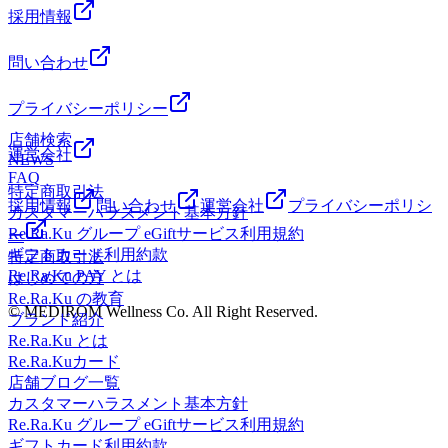
採用情報
問い合わせ
プライバシーポリシー
店舗検索
運営会社
NEWS
FAQ
特定商取引法
採用情報
問い合わせ
運営会社
プライバシーポリシ
カスタマーハラスメント基本方針
Re.Ra.Ku グループ eGiftサービス利用規約
ー
ギフトカード利用約款
特定商取引法
Re.Ra.Ku PAY とは
はじめての方
Re.Ra.Ku の教育
© MEDIROM Wellness Co. All Right Reserved.
ブランド紹介
Re.Ra.Ku とは
Re.Ra.Kuカード
店舗ブログ一覧
カスタマーハラスメント基本方針
Re.Ra.Ku グループ eGiftサービス利用規約
ギフトカード利用約款