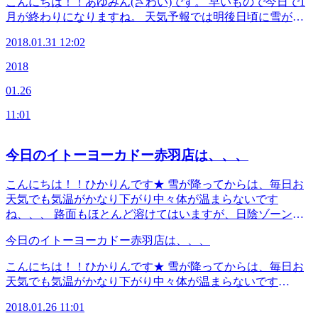
こんにちは！！あゆみん(さわい)です。 早いもので今日で1
い！(^_-)-☆
が、血行促進とデトックスで身体の免疫力をアップさせるこ
予約は こちら から LINEのお友だちも大募集中で
月が終わりになりますね。 天気予報では明後日頃に雪がち
☆☆☆☆☆☆☆☆☆☆☆☆☆☆☆☆☆☆☆☆☆☆☆☆☆☆☆
とが期待できるのです。 ●今日のスタッフ せきね さわい す
す！ 登録でお得な特典プレゼント！(^_-)-☆
らつくようですね。 インフルエンザも流行ってます。体調
≪連絡先&amp;アクセス≫ Re.Ra.Ku イトーヨーカドー赤羽
ぎはし まつむら ●予約可能な時間帯 12：00～17：00 ≪連絡
2018.01.31 12:02
管理には十分気を付けていきましょう。 お身体をほぐす事
店 JR宇都宮線・京浜東北線・高崎線・埼京線「赤羽駅」西
先&amp;アクセス≫ Re.Ra.Ku イトーヨーカドー赤羽店 JR
によって、血流を良くして老廃物を排出することが出来ま
口を出てから徒歩1分のイトーヨーカドーの3Fです！ TEL
2018
宇都宮線・京浜東北線・高崎線・埼京線「赤羽駅」西口を出
す。 一見健康とはかけ離れているように思われがちです
03-5948-9557 （店舗） TEL 03-4540-6336（予約センター
てから徒歩1分のイトーヨーカドーの3Fです！ TEL 03-
01.26
が、血行促進とデトックスで身体の免疫力をアップさせるこ
店舗にお電話が繋がらなかった時におかけください） Web
5948-9557 （店舗 TEL 03-4540-6336（予約センター 店舗
とが期待できるのです。 ●今日のスタッフ せきね さわい す
予約は こちら から LINEのお友だちも大募集中で
にお電話が繋がらなかった時におかけください） Web予約
11:01
ぎはし まつむら ●予約可能な時間帯 12：00～17：00 ≪連絡
す！ 登録でお得な特典プレゼント！(^_-)-☆
は こちら から LINEのお友だちも大募集中です！ 登
先&amp;アクセス≫ Re.Ra.Ku イトーヨーカドー赤羽店 JR
録でお得な特典プレゼント！(^_-)-☆
宇都宮線・京浜東北線・高崎線・埼京線「赤羽駅」西口を出
今日のイトーヨーカドー赤羽店は、、、
てから徒歩1分のイトーヨーカドーの3Fです！ TEL 03-
5948-9557 （店舗 TEL 03-4540-6336（予約センター 店舗
こんにちは！！ひかりんです★ 雪が降ってからは、毎日お
にお電話が繋がらなかった時におかけください） Web予約
天気でも気温がかなり下がり中々体が温まらないです
は こちら から LINEのお友だちも大募集中です！ 登
ね、、、 路面もほとんど溶けてはいますが、日陰ゾーンは
録でお得な特典プレゼント！(^_-)-☆
ツルツル氷になっいてとても危ないので、皆さまもくれぐれ
今日のイトーヨーカドー赤羽店は、、、
も お気をつけて下さいね(*_*) さて、雪かきをした方多かっ
たのでは、、、？！頑張った腕や、腰など筋肉痛になってい
こんにちは！！ひかりんです★ 雪が降ってからは、毎日お
るのでは？？？ 寒さも厳しい毎日、それでなくても首、
天気でも気温がかなり下がり中々体が温まらないです
肩、背中、肩甲骨、ガチガチですよね。。 いつものコース
ね、、、 路面もほとんど溶けてはいますが、日陰ゾーンは
に＋頑張った腕まわりもしっかりほぐす！！オススメコース
2018.01.26 11:01
ツルツル氷になっいてとても危ないので、皆さまもくれぐれ