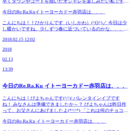
早くダウンやコートを脱いだオシャレを楽しみたい私です★
背中回り、首周り、ほぐしてスッキリしませんか？ 迷い中
今日のRe.Ra.Kuイトーヨーカドー赤羽店は、、、
の方はお電話お待ちしています。。。 ★今日のスタッフ★
いしかわ せきね さわい まつむら ★空き時間★ １３：００
こんにちは！！ひかりんです（いしかわ）(^O^)／ 今日は少
～１６：００ 状況により変更もございますので、お電話頂
し暖かいですね。少しずつ春に近づいているのかな、、、
けるとスムーズにご案内出来ます！！ ≪連絡先&amp;アクセ
早くダウンやコートを脱いだオシャレを楽しみたい私です★
ス≫ Re.Ra.Ku イトーヨーカドー赤羽店 JR宇都宮線・京浜
2018.02.15 12:02
背中回り、首周り、ほぐしてスッキリしませんか？ 迷い中
東北線・高崎線・埼京線「赤羽駅」西口を出てから徒歩1分
の方はお電話お待ちしています。。。 ★今日のスタッフ★
2018
のイトーヨーカドーの3Fです！ TEL 03-5948-9557 （店
いしかわ せきね さわい まつむら ★空き時間★ １３：００
舗） TEL 03-4540-6336（予約センター 店舗にお電話が繋
02.13
～１６：００ 状況により変更もございますので、お電話頂
がらなかった時におかけください） Web予約は こちら
けるとスムーズにご案内出来ます！！ ≪連絡先&amp;アクセ
から LINEのお友だちも大募集中です！ 登録でお得な特典プ
13:39
ス≫ Re.Ra.Ku イトーヨーカドー赤羽店 JR宇都宮線・京浜
レゼント！(^_-)-☆
東北線・高崎線・埼京線「赤羽駅」西口を出てから徒歩1分
のイトーヨーカドーの3Fです！ TEL 03-5948-9557 （店
今日のRe.Ra.Ku イトーヨーカドー赤羽店は、、、
舗） TEL 03-4540-6336（予約センター 店舗にお電話が繋
がらなかった時におかけください） Web予約は こちら
こんにちは！ぴよちゃんです(^^)/ バレンタインイブです
から LINEのお友だちも大募集中です！ 登録でお得な特典プ
ね！ みなさんは準備できましたか～？ ぴよちゃんは昨日作
レゼント！(^_-)-☆
って、お父さんにあげましたよ(*^^*) 「これは何のチョコを
溶かしたんや？」 と聞いてましたが顔はにやにやしてまし
今日のRe.Ra.Ku イトーヨーカドー赤羽店は、、、
たよ～笑 ホワイトデーに期待ですね♡♡ 今日の出勤スタッ
フ はしかわ せきね まつむら 空き時間 １４：００～２１：