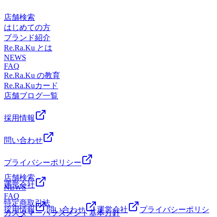
店舗検索
はじめての方
ブランド紹介
Re.Ra.Ku とは
NEWS
FAQ
Re.Ra.Ku の教育
Re.Ra.Kuカード
店舗ブログ一覧
採用情報
問い合わせ
プライバシーポリシー
店舗検索
運営会社
NEWS
FAQ
特定商取引法
採用情報
問い合わせ
運営会社
プライバシーポリシ
カスタマーハラスメント基本方針