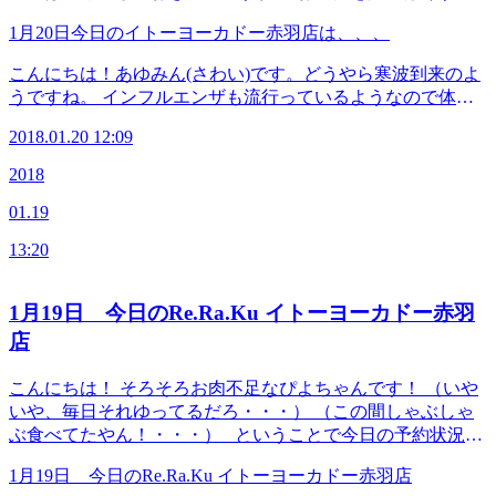
と、血流の流れを良くするだけでなく、 筋肉のコリがほぐ
1月20日今日のイトーヨーカドー赤羽店は、、、
れて老廃物を出すことができるのです。 スッキリとお身体
をほぐしに来ませんか？当店なら電気マット完備です(^O^)
こんにちは！あゆみん(さわい)です。どうやら寒波到来のよ
／ ☆今日のスタッフ いしかわ はしかわ さわい すぎはし ☆
うですね。 インフルエンザも流行っているようなので体調
予約可能な時間帯 12：00～13：00 16：30～19：00 ≪連絡先
管理は十分にしておきたいですね。 お身体を揉みほぐす
&amp;アクセス≫ Re.Ra.Ku イトーヨーカドー赤羽店 JR宇
2018.01.20 12:09
と、血流の流れを良くするだけでなく、 筋肉のコリがほぐ
都宮線・京浜東北線・高崎線・埼京線「赤羽駅」西口を出て
れて老廃物を出すことができるのです。 スッキリとお身体
2018
から徒歩1分のイトーヨーカドーの3Fです！ TEL 03-5948-
をほぐしに来ませんか？当店なら電気マット完備です(^O^)
9557 （店舗） TEL 03-4540-6336（予約センター 店舗にお
01.19
／ ☆今日のスタッフ いしかわ はしかわ さわい すぎはし ☆
電話が繋がらなかった時におかけください） Web予約は
予約可能な時間帯 12：00～13：00 16：30～19：00 ≪連絡先
こちら から LINEのお友だちも大募集中です！ 登録で
13:20
&amp;アクセス≫ Re.Ra.Ku イトーヨーカドー赤羽店 JR宇
お得な特典プレゼント！(^_-)-☆
都宮線・京浜東北線・高崎線・埼京線「赤羽駅」西口を出て
から徒歩1分のイトーヨーカドーの3Fです！ TEL 03-5948-
1月19日 今日のRe.Ra.Ku イトーヨーカドー赤羽
9557 （店舗） TEL 03-4540-6336（予約センター 店舗にお
店
電話が繋がらなかった時におかけください） Web予約は
こちら から LINEのお友だちも大募集中です！ 登録で
こんにちは！ そろそろお肉不足なぴよちゃんです！ （いや
お得な特典プレゼント！(^_-)-☆
いや、毎日それゆってるだろ・・・） （この間しゃぶしゃ
ぶ食べてたやん！・・・） ということで今日の予約状況の
ご案内です。笑 出勤スタッフ せきね いしかわ まつむら す
1月19日 今日のRe.Ra.Ku イトーヨーカドー赤羽店
ぎはし 空き時間 １３：３０～１５：３０ １６：００～２