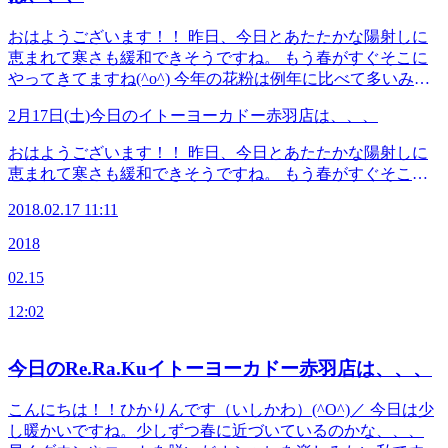
ント！(^_-)-☆
おはようございます！！ 昨日、今日とあたたかな陽射しに
恵まれて寒さも緩和できそうですね。 もう春がすぐそこに
やってきてますね(^o^) 今年の花粉は例年に比べて多いみた
いで。花粉症の方には辛い季節となりますね。。 土曜の今
2月17日(土)今日のイトーヨーカドー赤羽店は、、、
日は珍しく予約枠に余裕があります。 お気軽にお立ち寄り
下さい。電気マットもまだご利用いただけます^^ ●本日のス
おはようございます！！ 昨日、今日とあたたかな陽射しに
タッフ いしかわ さわい まつむら すぎはし ●予約可能な時間
恵まれて寒さも緩和できそうですね。 もう春がすぐそこに
帯 11：00～15：00 17：00～19：30 ≪連絡先&amp;アクセス
やってきてますね(^o^) 今年の花粉は例年に比べて多いみた
≫ Re.Ra.Ku イトーヨーカドー赤羽店 JR宇都宮線・京浜東
2018.02.17 11:11
いで。花粉症の方には辛い季節となりますね。。 土曜の今
北線・高崎線・埼京線「赤羽駅」西口を出てから徒歩1分の
日は珍しく予約枠に余裕があります。 お気軽にお立ち寄り
2018
イトーヨーカドーの3Fです！ TEL 03-5948-9557 （店舗）
下さい。電気マットもまだご利用いただけます^^ ●本日のス
TEL 03-4540-6336（予約センター 店舗にお電話が繋がら
02.15
タッフ いしかわ さわい まつむら すぎはし ●予約可能な時間
なかった時におかけください） Web予約は こちら から
帯 11：00～15：00 17：00～19：30 ≪連絡先&amp;アクセス
LINEのお友だちも大募集中です！ 登録でお得な特典プレゼ
12:02
≫ Re.Ra.Ku イトーヨーカドー赤羽店 JR宇都宮線・京浜東
ント！(^_-)-☆
北線・高崎線・埼京線「赤羽駅」西口を出てから徒歩1分の
イトーヨーカドーの3Fです！ TEL 03-5948-9557 （店舗）
今日のRe.Ra.Kuイトーヨーカドー赤羽店は、、、
TEL 03-4540-6336（予約センター 店舗にお電話が繋がら
なかった時におかけください） Web予約は こちら から
こんにちは！！ひかりんです（いしかわ）(^O^)／ 今日は少
LINEのお友だちも大募集中です！ 登録でお得な特典プレゼ
し暖かいですね。少しずつ春に近づいているのかな、、、
ント！(^_-)-☆