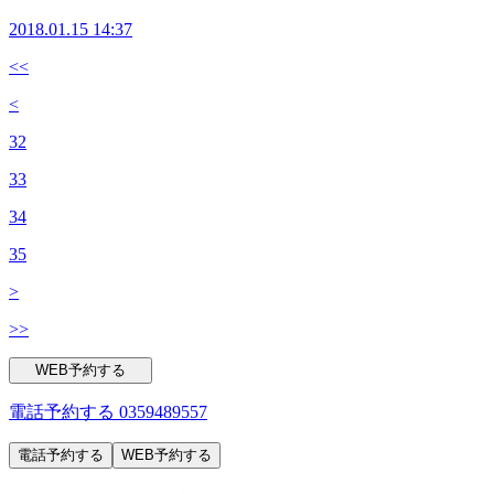
≪連絡先&amp;アクセス≫ Re.Ra.Ku イトーヨーカドー赤羽
のたたきって、ポン酢で食べるイメージが強かったのですが
店 JR宇都宮線・京浜東北線・高崎線・埼京線「赤羽駅」西
2018.01.15 14:37
お塩でもめちゃうまでした( ;∀;)！！ 通っちゃうこと間違え
口を出てから徒歩1分のイトーヨーカドーの3Fです！ TEL
なしですねっ☆ 今日の出勤スタッフ はしかわ さわい まつ
<<
03-5948-9557 （店舗） TEL 03-4540-6336（予約センター
むら 空き時間 １５；００～２０：００
店舗にお電話が繋がらなかった時におかけください） Web
<
☆☆☆☆☆☆☆☆☆☆☆☆☆☆☆☆☆☆☆☆☆☆☆☆☆☆☆
予約は こちら から LINEのお友だちも大募集中で
≪連絡先&amp;アクセス≫ Re.Ra.Ku イトーヨーカドー赤羽
す！ 登録でお得な特典プレゼント！(^_-)-☆
32
店 JR宇都宮線・京浜東北線・高崎線・埼京線「赤羽駅」西
口を出てから徒歩1分のイトーヨーカドーの3Fです！ TEL
33
03-5948-9557 （店舗） TEL 03-4540-6336（予約センター
34
店舗にお電話が繋がらなかった時におかけください） Web
予約は こちら から LINEのお友だちも大募集中で
35
す！ 登録でお得な特典プレゼント！(^_-)-☆
>
>>
WEB予約する
電話予約する
0359489557
電話予約する
WEB予約する