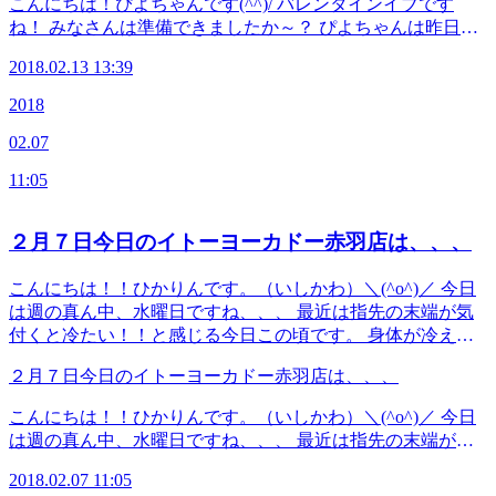
こんにちは！ぴよちゃんです(^^)/ バレンタインイブです
００ 状況により変更もあるので、お電話頂けるとスムーズ
ね！ みなさんは準備できましたか～？ ぴよちゃんは昨日作
にご案内出来ます！！ ≪連絡先&amp;アクセス≫
って、お父さんにあげましたよ(*^^*) 「これは何のチョコを
Re.Ra.Ku イトーヨーカドー赤羽店 JR宇都宮線・京浜東北
2018.02.13 13:39
溶かしたんや？」 と聞いてましたが顔はにやにやしてまし
線・高崎線・埼京線「赤羽駅」西口を出てから徒歩1分のイ
たよ～笑 ホワイトデーに期待ですね♡♡ 今日の出勤スタッ
2018
トーヨーカドーの3Fです！ TEL 03-5948-9557 （店舗）
フ はしかわ せきね まつむら 空き時間 １４：００～２１：
TEL 03-4540-6336（予約センター 店舗にお電話が繋がら
02.07
００ 状況により変更もあるので、お電話頂けるとスムーズ
なかった時におかけください） Web予約は こちら から
にご案内出来ます！！ ≪連絡先&amp;アクセス≫
LINEのお友だちも大募集中です！ お店でお得
11:05
Re.Ra.Ku イトーヨーカドー赤羽店 JR宇都宮線・京浜東北
な特典プレゼント！(^_-)-☆
線・高崎線・埼京線「赤羽駅」西口を出てから徒歩1分のイ
トーヨーカドーの3Fです！ TEL 03-5948-9557 （店舗）
２月７日今日のイトーヨーカドー赤羽店は、、、
TEL 03-4540-6336（予約センター 店舗にお電話が繋がら
なかった時におかけください） Web予約は こちら から
こんにちは！！ひかりんです。（いしかわ）＼(^o^)／ 今日
LINEのお友だちも大募集中です！ お店でお得
は週の真ん中、水曜日ですね、、、 最近は指先の末端が気
な特典プレゼント！(^_-)-☆
付くと冷たい！！と感じる今日この頃です。 身体が冷える
と、筋肉も強張りガチガチになって疲れも溜まるいっぽうで
２月７日今日のイトーヨーカドー赤羽店は、、、
すね(*_*) スキッリリセットしたいと思う方！是非、赤羽店
に足を運んでください★ お身体の充電も時には必要ですよ
こんにちは！！ひかりんです。（いしかわ）＼(^o^)／ 今日
ね、、、 スタッフもご来店お待ちしております。。。 ＜本
は週の真ん中、水曜日ですね、、、 最近は指先の末端が気
日のスタッフ＞ せきね いしかわ さわい まつむら &lt;本日の
付くと冷たい！！と感じる今日この頃です。 身体が冷える
空き状況＞ １２：００～１５：３０ １７：００～１９：０
2018.02.07 11:05
と、筋肉も強張りガチガチになって疲れも溜まるいっぽうで