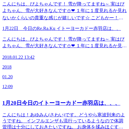
こんにちは、ぴよちゃんです！ 雪が降ってますね～ 実はぴ
よちゃん、雪が大好きなんです⛄❤ １年に１度見れるか見れ
ないかくらいの貴重な感じが嬉しいです☆ こどもかー！て
感じですが、今日はウキウキしております＼(^o^)／ 今日の
1月22日 今日のRe.Ra.Ku イトーヨーカドー赤羽店は、、
出勤スタッフ せきね さわい まつむら 空き時間 １４：００
～２１：００
こんにちは、ぴよちゃんです！ 雪が降ってますね～ 実はぴ
☆☆☆☆☆☆☆☆☆☆☆☆☆☆☆☆☆☆☆☆☆☆☆☆☆☆☆
よちゃん、雪が大好きなんです⛄❤ １年に１度見れるか見れ
≪連絡先&amp;アクセス≫ Re.Ra.Ku イトーヨーカドー赤羽
ないかくらいの貴重な感じが嬉しいです☆ こどもかー！て
店 JR宇都宮線・京浜東北線・高崎線・埼京線「赤羽駅」西
2018.01.22 13:42
感じですが、今日はウキウキしております＼(^o^)／ 今日の
口を出てから徒歩1分のイトーヨーカドーの3Fです！ TEL
出勤スタッフ せきね さわい まつむら 空き時間 １４：００
03-5948-9557 （店舗） TEL 03-4540-6336（予約センター
2018
～２１：００
店舗にお電話が繋がらなかった時におかけください） Web
01.20
☆☆☆☆☆☆☆☆☆☆☆☆☆☆☆☆☆☆☆☆☆☆☆☆☆☆☆
予約は こちら から LINEのお友だちも大募集中で
≪連絡先&amp;アクセス≫ Re.Ra.Ku イトーヨーカドー赤羽
す！ 登録でお得な特典プレゼント！(^_-)-☆
12:09
店 JR宇都宮線・京浜東北線・高崎線・埼京線「赤羽駅」西
口を出てから徒歩1分のイトーヨーカドーの3Fです！ TEL
03-5948-9557 （店舗） TEL 03-4540-6336（予約センター
1月20日今日のイトーヨーカドー赤羽店は、、、
店舗にお電話が繋がらなかった時におかけください） Web
予約は こちら から LINEのお友だちも大募集中で
こんにちは！あゆみん(さわい)です。どうやら寒波到来のよ
す！ 登録でお得な特典プレゼント！(^_-)-☆
うですね。 インフルエンザも流行っているようなので体調
管理は十分にしておきたいですね。 お身体を揉みほぐす