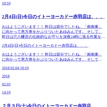
した時の疲労感がいつもより感じるものです。 病み上がり
≪連絡先&amp;アクセス≫ Re.Ra.Ku イトーヨーカドー赤羽
10:10
もあると思いますので、あまり無理はなさらず疲れを感じた
店 JR宇都宮線・京浜東北線・高崎線・埼京線「赤羽駅」西
ら、いつでもご利用お持ちしております！ 本日のスタッフ
口を出てから徒歩1分のイトーヨーカドーの3Fです！ TEL
・せきね ・いしかわ ・すぎはし 本日の空き状況 12時～21時
2月4日(日)今日のイトーヨーカドー赤羽店は、、、
03-5948-9557 （店舗） TEL 03-4540-6336（予約センター
状況により変動することがございますのでご了承ください。
店舗にお電話が繋がらなかった時におかけください） Web
☆★☆★☆★☆★☆★☆★☆★☆★☆★☆★☆★☆★☆★☆
おはようございます！！ 昨日は節分でしたね。「南南東」
予約は こちら から LINEのお友だちも大募集中で
≪連絡先&amp;アクセス≫ Re.Ra.Ku イトーヨーカドー赤羽
に向かって恵方巻をかぶりついたあゆみんです。 そして、
す！ 登録でお得な特典プレゼント！(^_-)-☆
店 JR宇都宮線・京浜東北線・高崎線・埼京線「赤羽駅」西
昨日は穴八幡宮の伝統的なお守りを深夜24時に張る作業を行
口を出てから徒歩1分のイトーヨーカドーの3Fです！ TEL
いました。 夜中にガンガンとういう音を叩いていて、家族
03-5948-9557 （店舗） TEL 03-4540-6336（予約センター
2月4日(日)今日のイトーヨーカドー赤羽店は、、、
は何事かと思ったそうです(笑) 江戸時代から伝わる金銭の巡
店舗にお電話が繋がらなかった時におかけください） Web
りを良くするお守りです。今年も良い金運でありますよう
おはようございます！！ 昨日は節分でしたね。「南南東」
予約は こちら から LINEのお友だちも大募集中で
に！ 今日の当店のご予約枠はあいにくいっぱいなのですが
に向かって恵方巻をかぶりついたあゆみんです。 そして、
す！ 登録でお得な特典プレゼント！(^_-)-☆
下記の時間帯のみご案内出来ます。 10：15～12：00 15：00
昨日は穴八幡宮の伝統的なお守りを深夜24時に張る作業を行
～16：00 ●本日のスタッフ さわい まつむら すぎはし 本日も
2018.02.04 10:10
いました。 夜中にガンガンとういう音を叩いていて、家族
皆様に感謝いたします！！ ≪連絡先&amp;アクセス≫
は何事かと思ったそうです(笑) 江戸時代から伝わる金銭の巡
2018
Re.Ra.Ku イトーヨーカドー赤羽店 JR宇都宮線・京浜東北
りを良くするお守りです。今年も良い金運でありますよう
線・高崎線・埼京線「赤羽駅」西口を出てから徒歩1分のイ
02.03
に！ 今日の当店のご予約枠はあいにくいっぱいなのですが
トーヨーカドーの3Fです！ TEL 03-5948-9557 （店舗）
下記の時間帯のみご案内出来ます。 10：15～12：00 15：00
TEL 03-4540-6336（予約センター 店舗にお電話が繋がら
14:19
～16：00 ●本日のスタッフ さわい まつむら すぎはし 本日も
なかった時におかけください） Web予約は こちら から
皆様に感謝いたします！！ ≪連絡先&amp;アクセス≫
LINEのお友だちも大募集中です！ 登録でお得な特典プ
Re.Ra.Ku イトーヨーカドー赤羽店 JR宇都宮線・京浜東北
２月３日(土)今日のイトーヨーカドー赤羽店
レゼント！(^_-)-☆