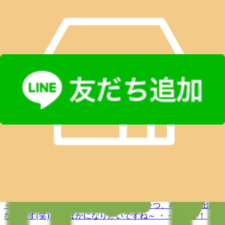
積雪にはならないようで良かったです。 お天気は徐々に回
復するようですね。 週末のお身体のお疲れの解消に、是非
当店までほぐしにいらして下さい＼(^o^)／ ●本日のスタッフ
2月2日(金)今日のイトーヨーカドー赤羽店は、、、
せきね いしかわ まつむら さわい ●予約可能な時間帯 12：00
～19：30 ≪連絡先&amp;アクセス≫ Re.Ra.Ku イトーヨー
こんにちは！！あゆみん(さわい)です。 昨日からの雪は幸い
カドー赤羽店 JR宇都宮線・京浜東北線・高崎線・埼京線
積雪にはならないようで良かったです。 お天気は徐々に回
「赤羽駅」西口を出てから徒歩1分のイトーヨーカドーの3F
復するようですね。 週末のお身体のお疲れの解消に、是非
です！ TEL 03-5948-9557 （店舗） TEL 03-4540-6336（予
2018.02.02 12:10
当店までほぐしにいらして下さい＼(^o^)／ ●本日のスタッフ
約センター 店舗にお電話が繋がらなかった時におかけくだ
せきね いしかわ まつむら さわい ●予約可能な時間帯 12：00
2018
さい） Web予約は こちら から LINEのお友だちも大募集
～19：30 ≪連絡先&amp;アクセス≫ Re.Ra.Ku イトーヨー
中です！ 登録でお得な特典プレゼント！(^_-)-☆
02.01
カドー赤羽店 JR宇都宮線・京浜東北線・高崎線・埼京線
「赤羽駅」西口を出てから徒歩1分のイトーヨーカドーの3F
12:06
です！ TEL 03-5948-9557 （店舗） TEL 03-4540-6336（予
約センター 店舗にお電話が繋がらなかった時におかけくだ
さい） Web予約は こちら から LINEのお友だちも大募集
ぽかぽかコースがさらにぽかぽかに！？「YUZU
中です！ 登録でお得な特典プレゼント！(^_-)-☆
ハンドケア」 Re.Ra.kuイトーヨーカドー店
こんにちわ～～～ スギちゃんだよ～（すぎはし） い～や
～寒い！ 寒すぎですよね！最近( ;∀;) こたつ、布団から出れ
ないです(笑) ぽかぽかになりたいですね～ ・・・そう！ ぽ