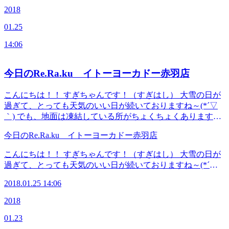
をご用意しております★ それは、、、ポカポカボデイケア
も お気をつけて下さいね(*_*) さて、雪かきをした方多かっ
2018
コース、ポカポカフットケアコースです！！限定コースです
たのでは、、、？！頑張った腕や、腰など筋肉痛になってい
よ。 コース内容、迷われている方は今すぐ店頭まで遠慮な
01.25
るのでは？？？ 寒さも厳しい毎日、それでなくても首、
くお電話下さい(^O^)／ スムーズにご案内出来ます。 ＜本日
肩、背中、肩甲骨、ガチガチですよね。。 いつものコース
のスタッフ＞ いしかわ さわい すぎはし ＜本日空き状況＞
14:06
に＋頑張った腕まわりもしっかりほぐす！！オススメコース
１１：００ ～ １５：００ １７：００ ～ ２０：００
をご用意しております★ それは、、、ポカポカボデイケア
スタッフ一同心よりご来店お待ちしております＼(^o^)／ ≪
コース、ポカポカフットケアコースです！！限定コースです
今日のRe.Ra.ku イトーヨーカドー赤羽店
連絡先&amp;アクセス≫ Re.Ra.Ku イトーヨーカドー赤羽店
よ。 コース内容、迷われている方は今すぐ店頭まで遠慮な
JR宇都宮線・京浜東北線・高崎線・埼京線「赤羽駅」西口
くお電話下さい(^O^)／ スムーズにご案内出来ます。 ＜本日
こんにちは！！ すぎちゃんです！（すぎはし） 大雪の日が
を出てから徒歩1分のイトーヨーカドーの3Fです！ TEL 03-
のスタッフ＞ いしかわ さわい すぎはし ＜本日空き状況＞
過ぎて、とっても天気のいい日が続いておりますね～(*´▽
5948-9557 （店舗） TEL 03-4540-6336（予約センター 店
１１：００ ～ １５：００ １７：００ ～ ２０：００
｀) でも、地面は凍結している所がちょくちょくありますの
舗にお電話が繋がらなかった時におかけください） Web予
スタッフ一同心よりご来店お待ちしております＼(^o^)／ ≪
でお気をつけて(´・ω・`) 慣れない雪道で足の疲れが出てい
約は こちら から LINEのお友だちも大募集中です！ 登録
連絡先&amp;アクセス≫ Re.Ra.Ku イトーヨーカドー赤羽店
今日のRe.Ra.ku イトーヨーカドー赤羽店
る方が多くいらっしゃるようです。足の疲れが溜まってしま
でお得な特典プレゼント！(^_-)-☆
JR宇都宮線・京浜東北線・高崎線・埼京線「赤羽駅」西口
うと お身体の調子が悪くなることが多いので、お疲れを感
こんにちは！！ すぎちゃんです！（すぎはし） 大雪の日が
を出てから徒歩1分のイトーヨーカドーの3Fです！ TEL 03-
じた際はしっかりとケアしてくださいね(^_-)-☆ 「足のお疲
過ぎて、とっても天気のいい日が続いておりますね～(*´▽
5948-9557 （店舗） TEL 03-4540-6336（予約センター 店
れにオススメコース」 《フットケアコース（クリーム、ア
｀) でも、地面は凍結している所がちょくちょくありますの
舗にお電話が繋がらなかった時におかけください） Web予
ロマオイル）》 足裏、ふくらはぎ中心にクリームかアロマ
2018.01.25 14:06
でお気をつけて(´・ω・`) 慣れない雪道で足の疲れが出てい
約は こちら から LINEのお友だちも大募集中です！ 登録
オイル（別途料金）で施術をいたします！ 《プレミアムセ
る方が多くいらっしゃるようです。足の疲れが溜まってしま
でお得な特典プレゼント！(^_-)-☆
2018
ットコース（ボディケア+フットケア）》 足も疲れているけ
うと お身体の調子が悪くなることが多いので、お疲れを感
ど、身体のケアもしたい！という方にオススメ！！ボディケ
01.23
じた際はしっかりとケアしてくださいね(^_-)-☆ 「足のお疲
アとフットケアのセットコースとなっております！ 《ぽか