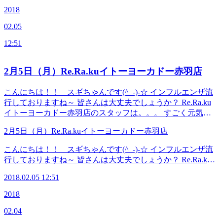
０ 状況により変更もあるので、お電話頂けるとスムーズに
すね(*_*) スキッリリセットしたいと思う方！是非、赤羽店
2018
ご案内出来ます！！ ≪連絡先&amp;アクセス≫ Re.Ra.Ku
に足を運んでください★ お身体の充電も時には必要ですよ
イトーヨーカドー赤羽店 JR宇都宮線・京浜東北線・高崎
02.05
ね、、、 スタッフもご来店お待ちしております。。。 ＜本
線・埼京線「赤羽駅」西口を出てから徒歩1分のイトーヨー
日のスタッフ＞ せきね いしかわ さわい まつむら &lt;本日の
カドーの3Fです！ TEL 03-5948-9557 （店舗） TEL 03-
12:51
空き状況＞ １２：００～１５：３０ １７：００～１９：０
4540-6336（予約センター 店舗にお電話が繋がらなかった
０ 状況により変更もあるので、お電話頂けるとスムーズに
時におかけください） Web予約は こちら から LINEのお
ご案内出来ます！！ ≪連絡先&amp;アクセス≫ Re.Ra.Ku
2月5日（月）Re.Ra.kuイトーヨーカドー赤羽店
友だちも大募集中です！ お店でお得な特典プ
イトーヨーカドー赤羽店 JR宇都宮線・京浜東北線・高崎
レゼント！(^_-)-☆
線・埼京線「赤羽駅」西口を出てから徒歩1分のイトーヨー
こんにちは！！ スギちゃんです(^_-)-☆ インフルエンザ流
カドーの3Fです！ TEL 03-5948-9557 （店舗） TEL 03-
行しておりますね～ 皆さんは大丈夫でしょうか？ Re.Ra.ku
4540-6336（予約センター 店舗にお電話が繋がらなかった
イトーヨーカドー赤羽店のスタッフは。。。 すごく元気で
時におかけください） Web予約は こちら から LINEのお
す！！＼(^o^)／ インフルはお薬を飲むとすぐ症状は楽にな
友だちも大募集中です！ お店でお得な特典プ
2月5日（月）Re.Ra.kuイトーヨーカドー赤羽店
るのですが、5～6日間はお外に出れないのが辛いですね(´;ω;
レゼント！(^_-)-☆
｀) そして、やはり家にいると身体を動かす事が減ってしま
こんにちは！！ スギちゃんです(^_-)-☆ インフルエンザ流
いますので、どうしても筋肉が固まってしまい 仕事を再開
行しておりますね～ 皆さんは大丈夫でしょうか？ Re.Ra.ku
した時の疲労感がいつもより感じるものです。 病み上がり
イトーヨーカドー赤羽店のスタッフは。。。 すごく元気で
もあると思いますので、あまり無理はなさらず疲れを感じた
2018.02.05 12:51
す！！＼(^o^)／ インフルはお薬を飲むとすぐ症状は楽にな
ら、いつでもご利用お持ちしております！ 本日のスタッフ
るのですが、5～6日間はお外に出れないのが辛いですね(´;ω;
2018
・せきね ・いしかわ ・すぎはし 本日の空き状況 12時～21時
｀) そして、やはり家にいると身体を動かす事が減ってしま
状況により変動することがございますのでご了承ください。
02.04
いますので、どうしても筋肉が固まってしまい 仕事を再開
☆★☆★☆★☆★☆★☆★☆★☆★☆★☆★☆★☆★☆★☆