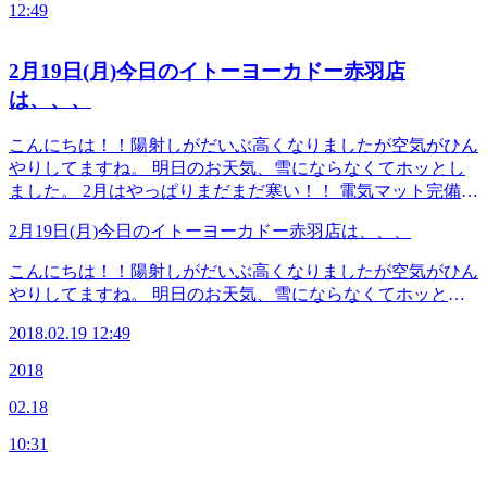
12:49
2月19日(月)今日のイトーヨーカドー赤羽店
は、、、
こんにちは！！陽射しがだいぶ高くなりましたが空気がひん
やりしてますね。 明日のお天気、雪にならなくてホッとし
ました。 2月はやっぱりまだまだ寒い！！ 電気マット完備の
当店で、血流を良くしてお身体をほぐしにいらっしゃいませ
2月19日(月)今日のイトーヨーカドー赤羽店は、、、
んか？ ●本日のスタッフ はしかわ せきね さわい すぎはし ●
予約可能な時間 13：00～19：00 ≪連絡先&amp;アクセス≫
こんにちは！！陽射しがだいぶ高くなりましたが空気がひん
Re.Ra.Ku イトーヨーカドー赤羽店 JR宇都宮線・京浜東北
やりしてますね。 明日のお天気、雪にならなくてホッとし
線・高崎線・埼京線「赤羽駅」西口を出てから徒歩1分のイ
ました。 2月はやっぱりまだまだ寒い！！ 電気マット完備の
トーヨーカドーの3Fです！ TEL 03-5948-9557 （店舗）
2018.02.19 12:49
当店で、血流を良くしてお身体をほぐしにいらっしゃいませ
TEL 03-4540-6336（予約センター 店舗にお電話が繋がら
んか？ ●本日のスタッフ はしかわ せきね さわい すぎはし ●
2018
なかった時におかけください） Web予約は こちら から
予約可能な時間 13：00～19：00 ≪連絡先&amp;アクセス≫
LINEのお友だちも大募集中です！ 登録でお得な特典プ
02.18
Re.Ra.Ku イトーヨーカドー赤羽店 JR宇都宮線・京浜東北
レゼント！(^_-)-☆
線・高崎線・埼京線「赤羽駅」西口を出てから徒歩1分のイ
10:31
トーヨーカドーの3Fです！ TEL 03-5948-9557 （店舗）
TEL 03-4540-6336（予約センター 店舗にお電話が繋がら