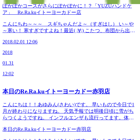
かぽかに！！ はい！ということでお知らせいたします！(笑)
ぽかぽかコースがさらにぽかぽかに！？「YUZUハンドケ
12月18日から始めた大好評のあのコースが!? 「ぽかぽかコー
ア」 Re.Ra.kuイトーヨーカドー店
ス」がさらにぽかぽかに！？ その名も～～～ パッパカパ～♪
【YUZU ぽかぽかコース】 YUZUとは。。。そう！あの柚
こんにちわ～～～ スギちゃんだよ～（すぎはし） い～や
子です！！ ぽかぽかコースのハンドケアに柚子のハンドジ
～寒い！ 寒すぎですよね！最近( ;∀;) こたつ、布団から出れ
ェルがついております！ デスクワークでお疲れな方に、む
ないです(笑) ぽかぽかになりたいですね～ ・・・そう！ ぽ
くみが気になる方に、寝つきの悪い方にオススメです！ 更
2018.02.01 12:06
かぽかに！！ はい！ということでお知らせいたします！(笑)
に手をほぐす事によってリラックスもより出来て肩の力が抜
12月18日から始めた大好評のあのコースが!? 「ぽかぽかコー
2018
けていきます！！ 《コース内容》 「ＹＵＺＵ」ぽかぽかボ
ス」がさらにぽかぽかに！？ その名も～～～ パッパカパ～♪
ディケア 45分 （ボディケア30分＋ハンドケア15分（ゆず
01.31
【YUZU ぽかぽかコース】 YUZUとは。。。そう！あの柚
ハンドジェル） 「ＹＵＺＵ」ぽかぽかボディケア 75分
子です！！ ぽかぽかコースのハンドケアに柚子のハンドジ
（ボディケア60分＋ハンドケア15分（ゆずハンドジェル）
12:02
ェルがついております！ デスクワークでお疲れな方に、む
「ＹＵＺＵ」ぽかぽかボディケア 110分 （ボディケア90分
くみが気になる方に、寝つきの悪い方にオススメです！ 更
＋ハンドケア20分（ゆずハンドジェル） 期間限定 1/1～2/28
に手をほぐす事によってリラックスもより出来て肩の力が抜
本日のRe.Ra.kuイトーヨーカドー赤羽店
まで 冬限定の特別コースですので、どうぞご利用くださ
けていきます！！ 《コース内容》 「ＹＵＺＵ」ぽかぽかボ
い！(^_-)-☆
ディケア 45分 （ボディケア30分＋ハンドケア15分（ゆず
こんにちは！！あゆみん(さわい)です。 早いもので今日で1
☆☆☆☆☆☆☆☆☆☆☆☆☆☆☆☆☆☆☆☆☆☆☆☆☆☆☆
ハンドジェル） 「ＹＵＺＵ」ぽかぽかボディケア 75分
月が終わりになりますね。 天気予報では明後日頃に雪がち
≪連絡先&amp;アクセス≫ Re.Ra.Ku イトーヨーカドー赤羽
（ボディケア60分＋ハンドケア15分（ゆずハンドジェル）
らつくようですね。 インフルエンザも流行ってます。体調
店 JR宇都宮線・京浜東北線・高崎線・埼京線「赤羽駅」西
「ＹＵＺＵ」ぽかぽかボディケア 110分 （ボディケア90分
管理には十分気を付けていきましょう。 お身体をほぐす事
口を出てから徒歩1分のイトーヨーカドーの3Fです！ TEL
＋ハンドケア20分（ゆずハンドジェル） 期間限定 1/1～2/28
本日のRe.Ra.kuイトーヨーカドー赤羽店
によって、血流を良くして老廃物を排出することが出来ま
03-5948-9557 （店舗） TEL 03-4540-6336（予約センター
まで 冬限定の特別コースですので、どうぞご利用くださ
す。 一見健康とはかけ離れているように思われがちです
店舗にお電話が繋がらなかった時におかけください） Web