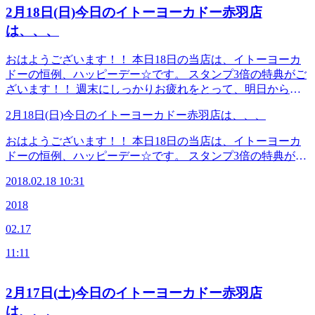
なかった時におかけください） Web予約は こちら から
2月18日(日)今日のイトーヨーカドー赤羽店
LINEのお友だちも大募集中です！ 登録でお得な特典プ
は、、、
レゼント！(^_-)-☆
おはようございます！！ 本日18日の当店は、イトーヨーカ
ドーの恒例、ハッピーデー☆です。 スタンプ3倍の特典がご
ざいます！！ 週末にしっかりお疲れをとって、明日からの
一週間、リフレッシュしてスタートしてみませんか？ ●本日
2月18日(日)今日のイトーヨーカドー赤羽店は、、、
のハッピー☆スタッフ さわい すぎはし まつむら ●予約可能
な時間帯 12：30～17：00まで ≪連絡先&amp;アクセス≫
おはようございます！！ 本日18日の当店は、イトーヨーカ
Re.Ra.Ku イトーヨーカドー赤羽店 JR宇都宮線・京浜東北
ドーの恒例、ハッピーデー☆です。 スタンプ3倍の特典がご
線・高崎線・埼京線「赤羽駅」西口を出てから徒歩1分のイ
ざいます！！ 週末にしっかりお疲れをとって、明日からの
トーヨーカドーの3Fです！ TEL 03-5948-9557 （店舗）
2018.02.18 10:31
一週間、リフレッシュしてスタートしてみませんか？ ●本日
TEL 03-4540-6336（予約センター 店舗にお電話が繋がら
のハッピー☆スタッフ さわい すぎはし まつむら ●予約可能
2018
なかった時におかけください） Web予約は こちら から
な時間帯 12：30～17：00まで ≪連絡先&amp;アクセス≫
LINEのお友だちも大募集中です！ 登録でお得な特典プレゼ
02.17
Re.Ra.Ku イトーヨーカドー赤羽店 JR宇都宮線・京浜東北
ント！(^_-)-☆
線・高崎線・埼京線「赤羽駅」西口を出てから徒歩1分のイ
11:11
トーヨーカドーの3Fです！ TEL 03-5948-9557 （店舗）
TEL 03-4540-6336（予約センター 店舗にお電話が繋がら
なかった時におかけください） Web予約は こちら から
2月17日(土)今日のイトーヨーカドー赤羽店
LINEのお友だちも大募集中です！ 登録でお得な特典プレゼ
は、、、