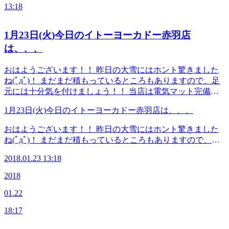
れにオススメコース」 《フットケアコース（クリーム、ア
ぽかフットケアコース（フットケア+ハンドケア）》 フット
13:18
ロマオイル）》 足裏、ふくらはぎ中心にクリームかアロマ
ケアにハンドケアが付いた冬限定のコースです！ より、リ
オイル（別途料金）で施術をいたします！ 《プレミアムセ
ラックスしたい方にとってもオススメです(^_^)v 本日のスタ
ットコース（ボディケア+フットケア）》 足も疲れているけ
1月23日(火)今日のイトーヨーカドー赤羽店
ッフ せきね まつむら すぎはし 本日の空き状況 14:00～21:00
ど、身体のケアもしたい！という方にオススメ！！ボディケ
は、、、
☆★☆★☆★☆★☆★☆★☆★☆★☆★☆★☆★☆★☆★☆
アとフットケアのセットコースとなっております！ 《ぽか
≪連絡先&amp;アクセス≫ Re.Ra.Ku イトーヨーカドー赤羽
ぽかフットケアコース（フットケア+ハンドケア）》 フット
店 JR宇都宮線・京浜東北線・高崎線・埼京線「赤羽駅」西
おはようございます！！ 昨日の大雪にはホント驚きました
ケアにハンドケアが付いた冬限定のコースです！ より、リ
口を出てから徒歩1分のイトーヨーカドーの3Fです！ TEL
ね(ﾟдﾟ)！ まだまだ積もっているところもありますので、足
ラックスしたい方にとってもオススメです(^_^)v 本日のスタ
03-5948-9557 （店舗） TEL 03-4540-6336（予約センター
元には十分気を付けましょう！！ 当店は電気マット完備＼
ッフ せきね まつむら すぎはし 本日の空き状況 14:00～21:00
店舗にお電話が繋がらなかった時におかけください） Web
(^o^)／ お身体の血流を良くして当店まで温まりに足を運ん
☆★☆★☆★☆★☆★☆★☆★☆★☆★☆★☆★☆★☆★☆
1月23日(火)今日のイトーヨーカドー赤羽店は、、、
予約は こちら から LINEのお友だちも大募集中で
でみませんか？ ●本日のスタッフ せきね はしかわ さわい す
≪連絡先&amp;アクセス≫ Re.Ra.Ku イトーヨーカドー赤羽
す！ 登録でお得な特典プレゼント！(^_-)-☆
ぎはし ●予約可能な時間 13：30～16：00 16：30～19：30
店 JR宇都宮線・京浜東北線・高崎線・埼京線「赤羽駅」西
おはようございます！！ 昨日の大雪にはホント驚きました
Web予約は こちら から LINEのお友だちも大募集中で
口を出てから徒歩1分のイトーヨーカドーの3Fです！ TEL
ね(ﾟдﾟ)！ まだまだ積もっているところもありますので、足
す！ 登録でお得な特典プレゼント！(^_-)-☆
03-5948-9557 （店舗） TEL 03-4540-6336（予約センター
元には十分気を付けましょう！！ 当店は電気マット完備＼
2018.01.23 13:18
店舗にお電話が繋がらなかった時におかけください） Web
(^o^)／ お身体の血流を良くして当店まで温まりに足を運ん
予約は こちら から LINEのお友だちも大募集中で
でみませんか？ ●本日のスタッフ せきね はしかわ さわい す
2018
す！ 登録でお得な特典プレゼント！(^_-)-☆
ぎはし ●予約可能な時間 13：30～16：00 16：30～19：30
01.22
Web予約は こちら から LINEのお友だちも大募集中で
す！ 登録でお得な特典プレゼント！(^_-)-☆
18:17