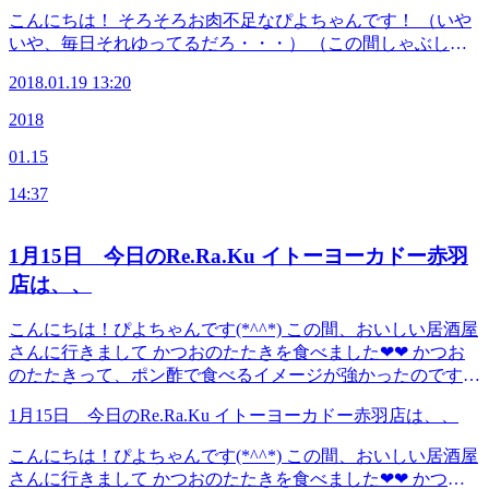
１：００
こんにちは！ そろそろお肉不足なぴよちゃんです！ （いや
☆☆☆☆☆☆☆☆☆☆☆☆☆☆☆☆☆☆☆☆☆☆☆☆☆☆☆
いや、毎日それゆってるだろ・・・） （この間しゃぶしゃ
≪連絡先&amp;アクセス≫ Re.Ra.Ku イトーヨーカドー赤羽
ぶ食べてたやん！・・・） ということで今日の予約状況の
店 JR宇都宮線・京浜東北線・高崎線・埼京線「赤羽駅」西
2018.01.19 13:20
ご案内です。笑 出勤スタッフ せきね いしかわ まつむら す
口を出てから徒歩1分のイトーヨーカドーの3Fです！ TEL
ぎはし 空き時間 １３：３０～１５：３０ １６：００～２
2018
03-5948-9557 （店舗） TEL 03-4540-6336（予約センター
１：００
店舗にお電話が繋がらなかった時におかけください） Web
01.15
☆☆☆☆☆☆☆☆☆☆☆☆☆☆☆☆☆☆☆☆☆☆☆☆☆☆☆
予約は こちら から LINEのお友だちも大募集中で
≪連絡先&amp;アクセス≫ Re.Ra.Ku イトーヨーカドー赤羽
す！ 登録でお得な特典プレゼント！(^_-)-☆
14:37
店 JR宇都宮線・京浜東北線・高崎線・埼京線「赤羽駅」西
口を出てから徒歩1分のイトーヨーカドーの3Fです！ TEL
03-5948-9557 （店舗） TEL 03-4540-6336（予約センター
1月15日 今日のRe.Ra.Ku イトーヨーカドー赤羽
店舗にお電話が繋がらなかった時におかけください） Web
店は、、
予約は こちら から LINEのお友だちも大募集中で
す！ 登録でお得な特典プレゼント！(^_-)-☆
こんにちは！ぴよちゃんです(*^^*) この間、おいしい居酒屋
さんに行きまして かつおのたたきを食べました❤❤ かつお
のたたきって、ポン酢で食べるイメージが強かったのですが
お塩でもめちゃうまでした( ;∀;)！！ 通っちゃうこと間違え
1月15日 今日のRe.Ra.Ku イトーヨーカドー赤羽店は、、
なしですねっ☆ 今日の出勤スタッフ はしかわ さわい まつ
むら 空き時間 １５；００～２０：００
こんにちは！ぴよちゃんです(*^^*) この間、おいしい居酒屋
☆☆☆☆☆☆☆☆☆☆☆☆☆☆☆☆☆☆☆☆☆☆☆☆☆☆☆
さんに行きまして かつおのたたきを食べました❤❤ かつお