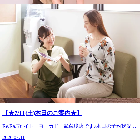
【本日7/16(木)本日のご案内★】
Re.Ra.Ku イトーヨーカドー武蔵境店です♪本日の予約状況を
ご案内させて頂きます。【本日7/16(木)のご案内状況】16:40
2026.07.16
～19:40上記の時間でご案内出来ます!!(最終受付20:20)本日も
ジメジメとした暑さの中、皆さまいかがお過ごしでしょう
夏のお疲れを撃退しませんか？
か?熱中症にも気をつけながらも、普段から溜まっているお
身体のお疲れを一緒に改善していきませんか！ 全ての皆さ
こんにちはRe.Ra.Ku イトーヨーカドー武蔵境です。関東も
まに安心・快適なサービスを提供出来ますよう、スタッフ一
ほぼ梅雨があけたくらい、カラっとしていますね。皆様の体
同、心を込めて努めさせて頂きます。当店では、皆様に安心
2026.07.15
調はいかがでしょうか？この季節は、軽装になるので物理的
してサービスを受けていただきますよう、下記のような取り
にお身体の負担が軽減。筋肉も柔らかくなる傾向がありま
組みをしております。〇店内が混み合っている際は、スタッ
酷暑になる前にメンテナンスはいかがでしょう
す。それでも疲労感が勝手になくなるわけではありません。
フが声のトーンを落としてコミュニケーションを取らせてい
か？
ストレッチ、運動、食事習慣の基本的なケアが大切ですねｂ
ただくことがございます。〇周囲の声が気になる方は、事前
Re.Ra.Ku イトーヨーカドー武蔵境店です♪梅雨がほぼ明け
疲れているとそもそもセルフケアのやる気が出ないこともあ
に店舗まで空いている時間のお問い合わせをお電話ください
て、酷暑まではいかないくらいの暑さまだ比較的涼しい内に
ります。まずは筋肉の硬さをほどいて元気を取り戻してから
2026.07.13
ますようお願いいたします。○施術終了時間が20:00になる
ボディケアはいかがでしょう？本日もまだ空きがございま
のケアがおすすめですよ♪そして本日もまだ空きがございま
際、施設の閉館時間に伴い新規のお客様にも先会計をお願い
す！お疲れの方は今日がメンテナンス日です♪ご来店、お待
す。皆様のご来店を心よりお待ちしております！
【★7/11(土)本日のご案内★】
する場合がございます。
ちしております。
Re.Ra.Ku イトーヨーカドー武蔵境店です♪本日の予約状況を
ご案内させて頂きます。【本日7/11(土)のご案内状況】12：
2026.07.11
00～13：10～21：00上記の時間でご案内出来ます！！(最終