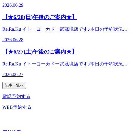
す。6月も沢山のお問い合わせありがとうございました！今
を込めて努めさせて頂きます。当店では、皆様に安心してサ
2026.06.29
ただくことがございます。〇周囲の声が気になる方は、事前
月は雨だからかフットケアが大変人気でした。※お伺いする
ービスを受けていただきますよう、下記のような取り組みを
に店舗まで空いている時間のお問い合わせをお電話ください
と、雨になるとフットケアの気分になるそうです。あっとい
しております。〇店内が混み合っている際は、スタッフが声
【★6/28(日)午後のご案内★】
ますようお願いいたします。○施術終了時間が20:00になる
う間に7月にやってきますね。お疲れが溜まりやすくご予約
のトーンを落としてコミュニケーションを取らせていただく
際、施設の閉館時間に伴い新規のお客様にも先会計をお願い
も満床の日が多いので、疲労感がある方は早めのご予約がお
ことがございます。〇周囲の声が気になる方は、事前に店舗
Re.Ra.Ku イトーヨーカドー武蔵境店です♪本日の予約状況を
する場合がございます。
すすめですよ！夏を乗り切るオススメの長さは90分～120
まで空いている時間のお問い合わせをお電話くださいますよ
ご案内させて頂きます。【本日6/28のご案内状況】16：50～
分！コースは当店のスタッフにお任せくださいませ！本日も
2026.06.28
うお願いいたします。○施術終了時間が20:00になる際、施設
21：00の時間でご案内出来ます！！(最終受付20:20)みなさま
まだ空きがございます。皆様のご来店を心よりお待ちしてお
の閉館時間に伴い新規のお客様にも先会計をお願いする場合
のご来店お待ちしております！！ 全ての皆さまに安心・快
りますね！
【★6/27(土)午後のご案内★】
がございます。
適なサービスを提供出来ますよう、スタッフ一同、心を込め
て努めさせて頂きます。当店では、皆様に安心してサービス
Re.Ra.Ku イトーヨーカドー武蔵境店です♪本日の予約状況を
を受けていただきますよう、下記のような取り組みをしてお
ご案内させて頂きます。【本日6/27夕方以降のご案内状況】
ります。〇店内が混み合っている際は、スタッフが声のトー
2026.06.27
12：00～15：2516：55～20：00の時間でご案内出来ます！！
ンを落としてコミュニケーションを取らせていただくことが
(最終受付20:20)本日も雨ですね、、雨が続くとどんよりして
ございます。〇周囲の声が気になる方は、事前に店舗まで空
記事一覧へ
しまいますが、お身体ほぐしてリフレッシュしていきません
いている時間のお問い合わせをお電話くださいますようお願
か？？お腹ケアで自律神経も整えていくのもおすすめで
電話予約する
いいたします。○施術終了時間が20:00になる際、施設の閉館
す！！腰のお疲れが気になる方にもおすすめですよ^^みなさ
時間に伴い新規のお客様にも先会計をお願いする場合がござ
まのご来店お待ちしております！！ 全ての皆さまに安心・
WEB予約する
います。
快適なサービスを提供出来ますよう、スタッフ一同、心を込
めて努めさせて頂きます。当店では、皆様に安心してサービ
スを受けていただきますよう、下記のような取り組みをして