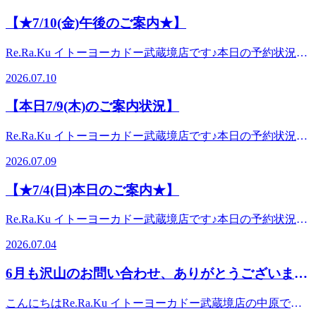
受付20:20)本日も少し暑いですね、、梅雨明けもあと数日予
【★7/10(金)午後のご案内★】
想とのことでまた一段と暑くなりそうですが今のうちにお身
体のケアをして夏バテ防止していきましょう！！特に頭やお
Re.Ra.Ku イトーヨーカドー武蔵境店です♪本日の予約状況を
腹をケアしてあげると自律神経もととのいやすいのでオスス
ご案内させて頂きます。【本日7/10(金)のご案内状況】13：
メです^^全ての皆さまに安心・快適なサービスを提供出来ま
2026.07.10
00～19：0020：00～上記の時間でご案内出来ます！！(最終
すよう、スタッフ一同、心を込めて努めさせて頂きます。当
受付20:20) 全ての皆さまに安心・快適なサービスを提供出来
店では、皆様に安心してサービスを受けていただきますよ
【本日7/9(木)のご案内状況】
ますよう、スタッフ一同、心を込めて努めさせて頂きます。
う、下記のような取り組みをしております。〇店内が混み合
当店では、皆様に安心してサービスを受けていただきますよ
っている際は、スタッフが声のトーンを落としてコミュニケ
Re.Ra.Ku イトーヨーカドー武蔵境店です♪本日の予約状況を
う、下記のような取り組みをしております。〇店内が混み合
ーションを取らせていただくことがございます。〇周囲の声
ご案内させて頂きます。【本日7/9(木)のご案内状況】13:00
っている際は、スタッフが声のトーンを落としてコミュニケ
2026.07.09
が気になる方は、事前に店舗まで空いている時間のお問い合
～21:00上記の時間でご案内出来ます!!(最終受付20:20)この後
ーションを取らせていただくことがございます。〇周囲の声
わせをお電話くださいますようお願いいたします。○施術終
もご案内可能な時間帯がございます☆皆さまのご来店をお待
が気になる方は、事前に店舗まで空いている時間のお問い合
【★7/4(日)本日のご案内★】
了時間が20:00になる際、施設の閉館時間に伴い新規のお客
ちしております!(^^)!今日も暑いですね！！まだまだ夏は続
わせをお電話くださいますようお願いいたします。○施術終
様にも先会計をお願いする場合がございます。
くのにもうこの暑さか、、、と感じている方も多いのではな
了時間が20:00になる際、施設の閉館時間に伴い新規のお客
Re.Ra.Ku イトーヨーカドー武蔵境店です♪本日の予約状況を
いでしょうか？これからの夏に備えるためにもここでお身体
様にも先会計をお願いする場合がございます。
ご案内させて頂きます。【本日7/4夕方以降のご案内状況】
をリフレッシュする習慣をつけませんか？？ 全ての皆さま
2026.07.04
15:20～20:00の時間でご案内出来ます!!(最終受付20:20)本日も
に安心・快適なサービスを提供出来ますよう、スタッフ一
ジメジメとした暑さの中、皆さまいかがお過ごしでしょう
同、心を込めて努めさせて頂きます。当店では、皆様に安心
6月も沢山のお問い合わせ、ありがとうございまし
か。梅雨も終盤戦ということで、この暑さを乗り切るために
してサービスを受けていただきますよう、下記のような取り
た！
も是非ともお身体ほぐしていきませんか!?全ての皆さまに安
組みをしております。〇店内が混み合っている際は、スタッ
こんにちはRe.Ra.Ku イトーヨーカドー武蔵境店の中原で
心・快適なサービスを提供出来ますよう、スタッフ一同、心
フが声のトーンを落としてコミュニケーションを取らせてい