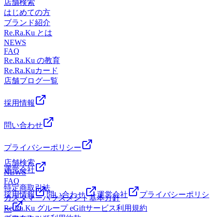
おります。〇店内が混み合っている際は、スタッフが声のト
店舗検索
ーンを落としてコミュニケーションを取らせていただくこと
はじめての方
がございます。〇周囲の声が気になる方は、事前に店舗まで
ブランド紹介
空いている時間のお問い合わせをお電話くださいますようお
Re.Ra.Ku とは
願いいたします。○施術終了時間が20:00になる際、施設の閉
NEWS
FAQ
館時間に伴い新規のお客様にも先会計をお願いする場合がご
Re.Ra.Ku の教育
ざいます。
Re.Ra.Kuカード
店舗ブログ一覧
採用情報
問い合わせ
プライバシーポリシー
店舗検索
運営会社
NEWS
FAQ
特定商取引法
採用情報
問い合わせ
運営会社
プライバシーポリシ
カスタマーハラスメント基本方針
Re.Ra.Ku グループ eGiftサービス利用規約
ー