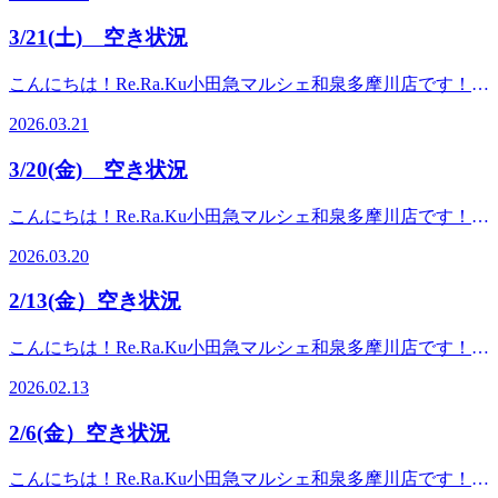
す！横向きで上半身の大筋群をストレッチしていき、仰向け
いただけます）利用可能店舗：当店をはじめとする対象の
クリンパケア】首から鎖骨、首の裏をジェルを使って流して
時は肩につながる上腕や鎖骨周りのほぐしなども行います。
3/21(土) 空き状況
Re.Ra.Ku店舗、Bell Epoc各店、RuamRuam各店（※Spa
いきます♪リンパの流れを整えることで肩や首のつらさを和
慢性的で強い肩首疲労を感じている方、通常の揉みほぐしで
Re.Ra.Kuは除きます） 例えばこんな使い方におすすめ！*6
らげることが期待できます。首回りの血流やリンパの滞りは
は満足感を得られない方、施術後の体のラクさをキープした
こんにちは！Re.Ra.Ku小田急マルシェ和泉多摩川店です！い
月21日（日）の「父の日」のプレゼントに！*お世話になっ
頭の重さやお目元の疲れに関係していることもあるのでデス
い方にオススメです♪・20分コース：横向き＋仰向け・40分
つも見ていただきありがとうございます！本日はリラクで提
ている大切な方への日頃の感謝に。いつも頑張っている自分
クワークやスマホ疲れの方にもオススメです！・10分コー
2026.03.21
コース：横向き＋仰向け(よりしっかり行いたい方にオスス
供している以下メニューについてご紹介いたします♪【オイ
へのご褒美に。 今年の父の日は、リラクで「健康と癒や
ス：頭の付け根から鎖骨まで・20分コース：頭の付け根から
メです！)※オプションメニューの為、メインメニューとセ
ルフットケア】※メインメニュー足裏、ふくらはぎ、膝周り
し」をプレゼント今年の父の日は、いつもお仕事や家事を頑
鎖骨まで(よりしっかりほぐしたい方)好転反応が強く出やす
3/20(金) 空き状況
ットでご利用いただけます。 その他、お疲れに合わせた各
をオイル(またはクリーム)を使い流していきます♪足は「第
張っているお父さんに「お疲れ様。ゆっくり体を休めてね」
い為、初めての方は10分コースから体験してみるのがオスス
種メニューも取り揃えております♪ぜひ一緒に疲れの溜まり
二の心臓」と心臓の次に重要な役割を担っていると言われて
というメッセージと一緒に、極上のリラクゼーションを贈り
メです♪※オプションメニューの為、メインメニューとセッ
こんにちは！Re.Ra.Ku小田急マルシェ和泉多摩川店です！い
にくい毎日を作っていきましょう！今日の空き状況(※13:27
おり、フットケアでは血液の循環を促します。そのため、老
ませんか？このeギフトはデジタルギフトなので、遠方に住
トでご利用いただけます。 その他、お疲れに合わせた各種
つも見ていただきありがとうございます！本日はリラクで提
現在) 13:30～20:00この機会に是非！お試ししてみてくださ
廃物の排出、むくみや肌荒れに対しても効果が期待されてい
んでいてなかなか会えないお父さんにも、スマホからその場
2026.03.20
メニューも取り揃えております♪ぜひ一緒に疲れの溜まりに
供している以下メニューについてご紹介いたします♪【グレ
い！━━━━━━━━━━━━━━━━━━……‥・☆★☆
ます。また、気持ちの良い強さで刺激するため、心身のスト
ですぐに贈ることができます！オリジナルのデジタルメッセ
くい毎日を作っていきましょう！今日の空き状況(※18:00現
ードアップドライヘッドスパ】頭部、お目元、顔まわり、首
新しい健康を考えるRe.Ra.Ku 小田急マルシェ和泉多摩川
レスやリフレッシュの効果も期待できます。日常生活でスト
ージカードも添えられるので、普段は照れくさくて言えない
2/13(金）空き状況
在) 18:00～20:00この機会に是非！お試ししてみてくださ
にかけてアプローチし、ほぐしていきます。通常のヘッドス
店 【営業時間】☆１０：００～２０：００（最終受付１
レスを感じ、リラックスしたいお客様にもオススメです♪・
感謝の気持ちもバッチリ伝わりますよ eギフトの購入方法は
い！━━━━━━━━━━━━━━━━━━……‥・☆★☆
パと異なり、表情筋にもアプローチすることで顔全体を明る
９：２０）☆【予約するには】↓ 電話予約： 03-5761-
30分コース：仰向けのみ(足裏メイン)・40分コース：仰向け
とってもカンタン！下記のリンク（リラクグループ公式ギフ
こんにちは！Re.Ra.Ku小田急マルシェ和泉多摩川店です！い
新しい健康を考えるRe.Ra.Ku 小田急マルシェ和泉多摩川
く朗らかな印象へと導きます(^^)また、顔から首にかけての
7343 オンライン予約ＵＲＬ：
のみ(足裏＋ふくらはぎ)・60分コース：うつ伏せ＋仰向け(足
トページ）にアクセス贈りたいチケットを選んで、クレジッ
つも見ていただきありがとうございます！本日はリラクで提
店 【営業時間】☆１０：００～２０：００（最終受付１
リンパを流すことで、顔全体をスッキリと整えます♪長時間
https://reraku.jp/studio/izumitamagawa ホットペッパー予約
2026.02.13
裏＋ふくらはぎ＋膝周り)※延長も10分ごとに可能です。そ
トカードで決済するだけ！ （Visa、MasterCard、JCB、
供している以下メニューについてご紹介いたします♪【肩く
９：２０）☆【予約するには】↓ 電話予約： 03-5761-
のデスクワーク等により会話量(笑顔量)が減り表情筋を使わ
URL： https://beauty.hotpepper.jp/kr/slnH000340217/小田急マ
の他、お疲れに合わせた各種メニューも取り揃えております
American Express、Dinersがご利用いただけます） 【eギフト
びストレッチ】上半身の大筋群にアプローチした、通常の手
7343 オンライン予約ＵＲＬ：
なくなった方、接客業などにより顔全体にお疲れやこわばり
ルシェ和泉多摩川店は、土・日・祝日がかなり混み合いやす
2/6(金）空き状況
♪ぜひ一緒に疲れの溜まりにくい毎日を作っていきましょ
のご購入はこちらから！】https://reraku.egift-store.com/?
技では狙えない部位へのストレッチ専門コースです！横向き
https://reraku.jp/studio/izumitamagawa ホットペッパー予約
を感じる方、たるみ感やむくみ感が気になっている方にオス
い店舗になっております♪ご来店の際は、お早めにお電話か
う！今日の空き状況(※12:26現在) 12:25～17:00、18:40～
utm_source=HP&amp;utm_medium=footer&amp;utm_campaign=servi
で上半身の大筋群をストレッチしていき、仰向け時は肩につ
URL： https://beauty.hotpepper.jp/kr/slnH000340217/小田急マ
スメです！・30分コースのみ(オプション単品での提供可能
オンライン、ホットペッパービューティーからのご予約がオ
こんにちは！Re.Ra.Ku小田急マルシェ和泉多摩川店です！い
今年の父の日や特別な日の贈り物は、いつもと一味違う「健
20:00この機会に是非！お試ししてみてください！
ながる上腕や鎖骨周りのほぐしなども行います。慢性的で強
ルシェ和泉多摩川店は、土・日・祝日がかなり混み合いやす
です)その他、お疲れに合わせた各種メニューも取り揃えて
ススメです＾＾☆！！【住所】〒201-0014東京都狛江市東和