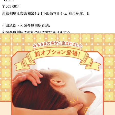
〒201-0014
東京都狛江市東和泉4-2-1小田急マルシェ 和泉多摩川1F
小田急線・和泉多摩川駅直結♪
和泉多摩川駅の改札の目の前にあります☆
『狛江駅から徒歩8分！』
『登戸から徒歩15分！』
スタッフ一同、皆様のご来店を心よりお待ちしております＾＾！
★マッサージよりも気持ちいいリラクの肩甲骨ストレッチ★
リラクのボディケアをぜひご体験ください★
【和泉多摩川/登戸/狛江/マッサージ/肩甲骨】
☆★☆—————————————————-
WEB予約する