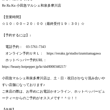
Re.Ra.Ku 小田急マルシェ和泉多摩川店
【営業時間】
☆１０：００～２０：００（最終受付１９：３０）☆
【予約するには】↓
電話予約： 03-5761-7343
オンライン予約ＵＲＬ： https://reraku.jp/studio/izumitamagawa
ホットペッパー予約URL：
https://beauty.hotpepper.jp/kr/slnH000340217/
小田急マルシェ和泉多摩川店は、土・日・祝日がかなり混み合いや
すい店舗になっております♪
ご来店の際は、お早めにお電話かオンライン、ホットペッパービュ
ーティーからのご予約がオススメです＾＾☆！！
【住所】