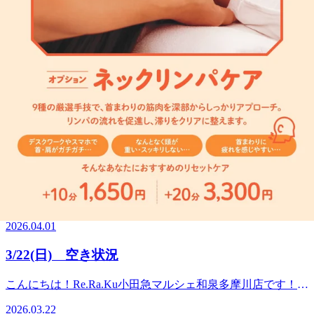
電話予約する
03-5761-7343
最近のブログ
父の日のギフトにいかがですか？
【父の日ギフトにも！】大切な人へ“癒やしの時間”を贈ろう
eギフト30%OFFキャンペーンスタート！みなさん、こんに
2026.06.13
ちは！いつも当店をご利用いただき、本当にありがとうござ
います突然ですが、みなさんは大切な人へ「いつもありがと
4/1(水）空き状況
う」「お疲れ様」の気持ちをどのように伝えていますか？
「形に残るものもいいけれど、たまには心も体もリフレッシ
こんにちは！Re.Ra.Ku小田急マルシェ和泉多摩川店です！い
ュできる時間をプレゼントしたいな…」そんなあなたに、と
つも見ていただきありがとうございます！いよいよ新年度が
ってもハッピーなお知らせです！本日6月13日（土）から、
2026.04.01
スタートしましたね！新しい環境での生活が始まる方も多い
スマホで簡単にリラクゼーション体験が贈れる「eギフト」
のではないでしょうか(^^)ただここ数日はお天気が雨模様の
が、なんと【30%OFF】で買えちゃう超お得なキャンペーン
3/22(日) 空き状況
ためお疲れも出やすかったりもします(&gt;_&lt;)本日はリラ
がスタートします！ キャンペーン概要開催期間：2026年6月
クで提供している以下メニューについてご紹介いたします
13日（土）〜 6月28日（日）の16日間！特典内容：3,000円以
こんにちは！Re.Ra.Ku小田急マルシェ和泉多摩川店です！い
♪【肩くびストレッチ】上半身の大筋群にアプローチした、
上のeギフトチケットが、通常価格より30%OFF！有効期
つも見ていただきありがとうございます！本日はリラクで提
通常の手技では狙えない部位へのストレッチ専門コースで
2026.03.22
限：ご購入日から4ヶ月後の月末まで（余裕を持って使って
供している以下メニューについてご紹介いたします♪【ネッ