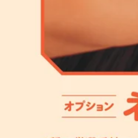
【和泉多摩川/登戸/狛江/マッサージ/肩甲骨】
☆★☆----------------------------------------------------
電話予約する
03-5761-7343
最近のブログ
父の日のギフトにいかがですか？
【父の日ギフトにも！】大切な人へ“癒やしの時間”を贈ろう
突然ですが、みなさんは大切な人へ「いつもありがとう」「
2026.06.13
をプレゼントしたいな…」そんなあなたに、とってもハッピー
【30%OFF】で買えちゃう超お得なキャンペーンがスタートしま
4/1(水）空き状況
ットが、通常価格より30%OFF！有効期限：ご購入日から4ヶ月
店、RuamRuam各店（※Spa Re.Ra.Kuは除きます
こんにちは！Re.Ra.Ku小田急マルシェ和泉多摩川店で
つも頑張っている自分へのご褒美に。 今年の父の日は、リ
はないでしょうか(^^)ただここ数日はお天気が雨模様のためお
体を休めてね」というメッセージと一緒に、極上のリラクゼ
2026.04.01
トレッチ】上半身の大筋群にアプローチした、通常の手技で
からその場ですぐに贈ることができます！オリジナルのデジ
腕や鎖骨周りのほぐしなども行います。慢性的で強い肩首疲
方法はとってもカンタン！下記のリンク（リラクグループ公式ギフ