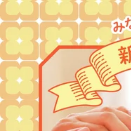
【営業時間】
☆１０：００～２０：００（最終受付１９：３０）☆
【予約するには】↓
電話予約： 03-5761-7343
オンライン予約ＵＲＬ： https://reraku.jp/studio/izumitamagawa
ホットペッパー予約URL： https://beauty.hotpepper.jp/kr/slnH00
小田急マルシェ和泉多摩川店は、土・日・祝日がかなり混み合い
ご来店の際は、お早めにお電話かオンライン、ホットペッパービ