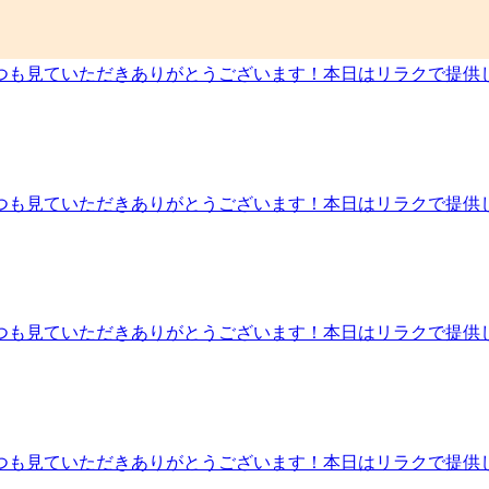
け(よりしっかり行いたい方にオススメです！)※オプションメ
から徒歩15分！』スタッフ一同、皆様のご来店を心よりお待
緒に疲れの溜まりにくい毎日を作っていきましょう！本日の空き状況
ッサージ/肩甲骨】☆★☆--------------------------------
……‥・☆★☆新しい健康を考えるRe.Ra.Ku 小田急マル
！いつも見ていただきありがとうございます！本日はリラクで提供
 オンライン予約ＵＲＬ： https://reraku.jp/studio/i
し、頭部、お目元をほぐしていきます♪温熱により、頭皮の血
00340217/小田急マルシェ和泉多摩川店は、土・日・祝日がかなり混み合
には20分コースがオススメです！・10分コース：頭＆目元(
【住所】〒201-0014東京都狛江市東和泉4-2-1小田急マ
とセットでご利用いただけます。また、この冬はお目元以外も
から徒歩15分！』スタッフ一同、皆様のご来店を心よりお待
他、お疲れに合わせた各種メニューも取り揃えております♪ぜ
ッサージ/肩甲骨】☆★☆--------------------------------
是非！お試ししてみてください！━━━━━━━━━━━━━━━━━━
！いつも見ていただきありがとうございます！本日はリラクで提
１９：２０）☆【予約するには】↓ 電話予約： 03-5761
ます♪リンパの流れを整えることで肩や首のつらさを和らげる
パー予約URL： https://beauty.hotpepper.jp/kr/slnH0
スマホ疲れの方にもオススメです！・10分コース：頭の付け根
ットペッパービューティーからのご予約がオススメです＾＾☆！！
は10分コースから体験してみるのがオススメです♪※オプシ
多摩川駅の改札の目の前にあります☆『狛江駅から徒歩8分！』
ぜひ一緒に疲れの溜まりにくい毎日を作っていきましょう！今日の空き
の肩甲骨ストレッチ★リラクのボディケアをぜひご体験ください
━━━━━━━━━━━━━……‥・☆★☆新しい健康を考えるRe
！いつも見ていただきありがとうございます！本日はリラクで提
 03-5761-7343 オンライン予約ＵＲＬ： https://rera
お疲れ緩和や自律神経を整える効果が期待できます♪腹筋群は
slnH000340217/小田急マルシェ和泉多摩川店は、土・日・祝日がかな
なかが不調と感じる方、姿勢が気になっている方にオススメで
＾☆！！【住所】〒201-0014東京都狛江市東和泉4-2-1
横隔膜までアプローチ・20分コース：腸周り～横隔膜までアプロ
』『登戸から徒歩15分！』スタッフ一同、皆様のご来店を心
す。 その他、お疲れに合わせた各種メニューも取り揃えており
/狛江/マッサージ/肩甲骨】☆★☆--------------------------
) 17:00～19:10この機会に是非！お試ししてみてください
！いつも見ていただきありがとうございます！本日はリラクで提
間】☆１０：００～２０：００（最終受付１９：２０）☆【予約するに
いきます♪リンパの流れを整えることで肩や首のつらさを和ら