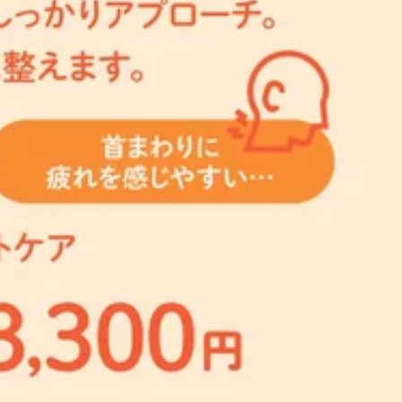
ューの為、メインメニューとセットでご利用いただけます。 そ
p;utm_medium=footer&amp;utm_campaign=servicesite今年
(※13:27現在) 13:30～20:00この機会に是非！お
週間限定のチャンスです！ぜひこの機会をお見逃しなくチェック
供している以下メニューについてご紹介いたします♪【ネックリ
シェ和泉多摩川店 【営業時間】☆１０：００～２０：００（最
ことが期待できます。首回りの血流やリンパの滞りは頭の重さ
zumitamagawa ホットペッパー予約URL：
から鎖骨まで・20分コース：頭の付け根から鎖骨まで(より
いやすい店舗になっております♪ご来店の際は、お早めにお電話かオンライン、ホ
ションメニューの為、メインメニューとセットでご利用いただけ
ルシェ 和泉多摩川1F小田急線・和泉多摩川駅直結♪和泉多摩川駅
空き状況(※18:00現在) 18:00～20:00この機会に
ちしております＾＾！★マッサージよりも気持ちいいリラクの
田急マルシェ和泉多摩川店 【営業時間】☆１０：００～２０：
--------------------
供している以下メニューについてご紹介いたします♪【オイルフ
dio/izumitamagawa ホットペッパー予約URL：
臓」と心臓の次に重要な役割を担っていると言われており、フ
いやすい店舗になっております♪ご来店の際は、お早めにお電話かオンライン、ホ
、気持ちの良い強さで刺激するため、心身のストレスやリフレ
ルシェ 和泉多摩川1F小田急線・和泉多摩川駅直結♪和泉多摩川駅
のみ(足裏メイン)・40分コース：仰向けのみ(足裏＋ふくら
ちしております＾＾！★マッサージよりも気持ちいいリラクの
せた各種メニューも取り揃えております♪ぜひ一緒に疲れの溜ま
--------------------
してみてください！
供している以下メニューについてご紹介いたします♪【グレード
業時間】☆１０：００～２０：００（最終受付１９：２０）
なり、表情筋にもアプローチすることで顔全体を明るく朗らか
 https://beauty.hotpepper.jp/kr/slnH000340217/
ク等により会話量(笑顔量)が減り表情筋を使わなくなった方、
電話かオンライン、ホットペッパービューティーからのご予約
ースのみ(オプション単品での提供可能です)その他、お疲れ
多摩川駅直結♪和泉多摩川駅の改札の目の前にあります☆『狛江駅か
0現在) 10:00～20:00この機会に是非！お試ししてみて
も気持ちいいリラクの肩甲骨ストレッチ★リラクのボディケア
川店 【営業時間】☆１０：００～２０：００（最終受付１９：
供している以下メニューについてご紹介いたします♪【肩くびス
gawa ホットペッパー予約URL：
身の大筋群をストレッチしていき、仰向け時は肩につながる上
いやすい店舗になっております♪ご来店の際は、お早めにお電話かオンライン、ホ
方、施術後の体のラクさをキープしたい方にオススメです♪・
ルシェ 和泉多摩川1F小田急線・和泉多摩川駅直結♪和泉多摩川駅