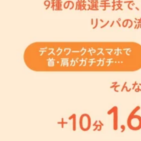
3/22(日) 空き状況
20分コース：横向き＋仰向け・40分コース：横向き＋仰向
American Express、Dinersがご利用いただけます） 【eギフトのご購入はこちらか
の他、お疲れに合わせた各種メニューも取り揃えております♪ぜひ一
の父の日や特別な日の贈り物は、いつもと一味違う「健康と癒
こんにちは！Re.Ra.Ku小田急マルシェ和泉多摩川店です
試ししてみてください！━━━━━━━━━━━━━━━━━━
してみてくださいね。皆様のご利用、そして大切な方のご来
ンパケア】首から鎖骨、首の裏をジェルを使って流していき
終受付１９：２０）☆【予約するには】↓ 電話予約： 03-5761-7343
2026.03.22
やお目元の疲れに関係していることもあるのでデスクワークや
https://beauty.hotpepper.jp/kr/slnH0
しっかりほぐしたい方)好転反応が強く出やすい為、初めての
ットペッパービューティーからのご予約がオススメです＾＾☆！！
3/21(土) 空き状況
ます。 その他、お疲れに合わせた各種メニューも取り揃えておりま
の改札の目の前にあります☆『狛江駅から徒歩8分！』『登戸
是非！お試ししてみてください！━━━━━━━━━━━━━━
肩甲骨ストレッチ★リラクのボディケアをぜひご体験ください★【和泉多摩川/登戸/狛江/マ
こんにちは！Re.Ra.Ku小田急マルシェ和泉多摩川店です
００（最終受付１９：２０）☆【予約するには】↓ 電話予約： 03-5761-
ットケア】※メインメニュー足裏、ふくらはぎ、膝周りをオイ
https://beauty.hotpepper.jp/kr/slnH0
2026.03.21
ットケアでは血液の循環を促します。そのため、老廃物の排
ットペッパービューティーからのご予約がオススメです＾＾☆！！
ッシュの効果も期待できます。日常生活でストレスを感じ、リラ
の改札の目の前にあります☆『狛江駅から徒歩8分！』『登戸
3/20(金) 空き状況
はぎ)・60分コース：うつ伏せ＋仰向け(足裏＋ふくらはぎ＋
肩甲骨ストレッチ★リラクのボディケアをぜひご体験ください★【和泉多摩川/登戸/狛江/マ
りにくい毎日を作っていきましょう！今日の空き状況(※12:26現在)
こんにちは！Re.Ra.Ku小田急マルシェ和泉多摩川店です
━━━━━━━━━━━━━━━━━━……‥・☆★☆新しい健
アップドライヘッドスパ】頭部、お目元、顔まわり、首にか
☆【予約するには】↓ 電話予約： 03-5761-7343 オンライン予約ＵＲＬ： http
2026.03.20
な印象へと導きます(^^)また、顔から首にかけてのリンパ
小田急マルシェ和泉多摩川店は、土・日・祝日がかなり混み
接客業などにより顔全体にお疲れやこわばりを感じる方、たる
がオススメです＾＾☆！！【住所】〒201-0014東京都狛江
2/13(金）空き状況
に合わせた各種メニューも取り揃えております♪ぜひ一緒に疲れの溜
ら徒歩8分！』『登戸から徒歩15分！』スタッフ一同、皆様
ください！━━━━━━━━━━━━━━━━━━……‥・☆★
をぜひご体験ください★【和泉多摩川/登戸/狛江/マッサージ/肩甲骨】☆★☆-----------
こんにちは！Re.Ra.Ku小田急マルシェ和泉多摩川店です
２０）☆【予約するには】↓ 電話予約： 03-5761-7343 オンライン予
トレッチ】上半身の大筋群にアプローチした、通常の手技で
https://beauty.hotpepper.jp/kr/slnH0
2026.02.13
腕や鎖骨周りのほぐしなども行います。慢性的で強い肩首疲
ットペッパービューティーからのご予約がオススメです＾＾☆！！