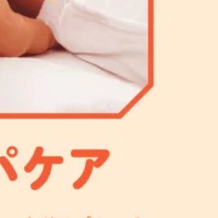
は！いつも当店をご利用いただき、本当にありがとうございます
ものもいいけれど、たまには心も体もリフレッシュできる時間
リラクゼーション体験が贈れる「eギフト」が、なんと
28日（日）の16日間！特典内容：3,000円以上のeギフトチケ
をはじめとする対象のRe.Ra.Ku店舗、Bell Epoc各
のプレゼントに！*お世話になっている大切な方への日頃の感謝に。い
スタートしましたね！新しい環境での生活が始まる方も多いので
仕事や家事を頑張っているお父さんに「お疲れ様。ゆっくり
で提供している以下メニューについてご紹介いたします♪【肩くびス
で、遠方に住んでいてなかなか会えないお父さんにも、スマホ
身の大筋群をストレッチしていき、仰向け時は肩につながる上
えない感謝の気持ちもバッチリ伝わりますよ eギフトの購入
方、施術後の体のラクさをキープしたい方にオススメです♪・
決済するだけ！ （Visa、MasterCard、JCB、