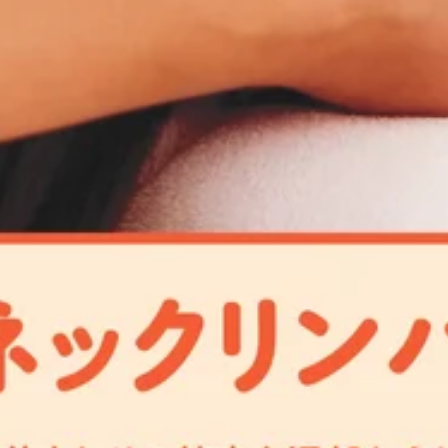
WEB予約する
eギフト30%OFFキャンペーンスタート！みなさん、こんにち
お疲れ様」の気持ちをどのように伝えていますか？「形に残る
なお知らせです！本日6月13日（土）から、スマホで簡単に
す！ キャンペーン概要開催期間：2026年6月13日（土）〜 6月
後の月末まで（余裕を持って使っていただけます）利用可能店舗：当店
） 例えばこんな使い方におすすめ！*6月21日（日）の「父の日」
す！いつも見ていただきありがとうございます！いよいよ新年度が
ラクで「健康と癒やし」をプレゼント今年の父の日は、いつもお
疲れも出やすかったりもします(&gt;_&lt;)本日はリラク
ーションを贈りませんか？このeギフトはデジタルギフトなの
は狙えない部位へのストレッチ専門コースです！横向きで上半
タルメッセージカードも添えられるので、普段は照れくさくて言
労を感じている方、通常の揉みほぐしでは満足感を得られない
トページ）にアクセス贈りたいチケットを選んで、クレジットカードで