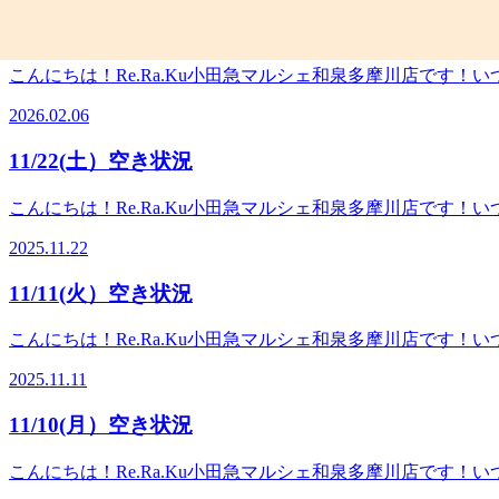
20分コース：横向き＋仰向け・40分コース：横向き＋仰向
の改札の目の前にあります☆『狛江駅から徒歩8分！』『登戸
2/6(金）空き状況
の他、お疲れに合わせた各種メニューも取り揃えております♪ぜひ一
肩甲骨ストレッチ★リラクのボディケアをぜひご体験ください★【和泉多摩川/登戸/狛江/マ
試ししてみてください！━━━━━━━━━━━━━━━━━━
こんにちは！Re.Ra.Ku小田急マルシェ和泉多摩川店です
終受付１９：２０）☆【予約するには】↓ 電話予約： 03-5761-7343
ッドスパ】リラクゼーション効果のあるホットな温熱を利用
https://beauty.hotpepper.jp/kr/slnH0
2026.02.06
ます。特に日常生活でのストレスを感じている方、睡眠不良の方
ットペッパービューティーからのご予約がオススメです＾＾☆！！
ピロー付き！)※オプションメニューの為、メインメニュー
の改札の目の前にあります☆『狛江駅から徒歩8分！』『登戸
11/22(土）空き状況
ペーン中！心と身体のリフレッシュにご活用ください♪ その
肩甲骨ストレッチ★リラクのボディケアをぜひご体験ください★【和泉多摩川/登戸/狛江/マ
の空き状況(※13:00現在) 13:00～20:00この機会に
こんにちは！Re.Ra.Ku小田急マルシェ和泉多摩川店です
和泉多摩川店 【営業時間】☆１０：００～２０：００（最終受付
ンパケア】首から鎖骨、首の裏をジェルを使って流していき
https://reraku.jp/studio/izumitamagawa ホットペッ
2025.11.22
やお目元の疲れに関係していることもあるのでデスクワークや
なっております♪ご来店の際は、お早めにお電話かオンライン、ホ
しっかり行いたい方)好転反応が強く出やすい為、初めての方
マルシェ 和泉多摩川1F小田急線・和泉多摩川駅直結♪和泉
11/11(火）空き状況
す。 その他、お疲れに合わせた各種メニューも取り揃えております♪
お待ちしております＾＾！★マッサージよりも気持ちいいリラク
20:00この機会に是非！お試ししてみてください！━━━━━
-------------------------------------------------
こんにちは！Re.Ra.Ku小田急マルシェ和泉多摩川店です
０：００～２０：００（最終受付１９：２０）☆【予約するには】↓ 電話予約：
ア】硬くこわばった腹部周りをもみほぐすことで、腰周りの
URL： https://beauty.hotpepper.jp/kr/
2025.11.11
とにもつながります。腰をほぐしても腰まわりが辛い方、お
イン、ホットペッパービューティーからのご予約がオススメです＾
で温めながらの施術も効果的です♪・10分コース：腸周り～
多摩川駅の改札の目の前にあります☆『狛江駅から徒歩8分！
11/10(月）空き状況
メニューの為、メインメニューとセットでご利用いただけま
リラクの肩甲骨ストレッチ★リラクのボディケアをぜひご体験ください★【和泉多摩川/登戸
う！今日の空き状況(※17:00現在、すぐにご案内できます！
こんにちは！Re.Ra.Ku小田急マルシェ和泉多摩川店です
を考えるRe.Ra.Ku 小田急マルシェ和泉多摩川店 【営業時
ンパケア】首から鎖骨までの範囲をジェルを使ってながして