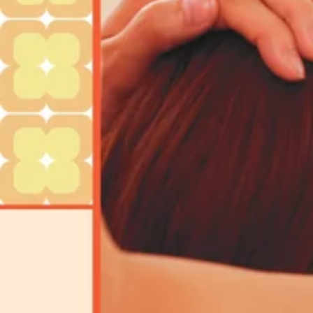
【住所】
〒201-0014
東京都狛江市東和泉4-2-1小田急マルシェ 和泉多摩川1F
小田急線・和泉多摩川駅直結♪
和泉多摩川駅の改札の目の前にあります☆
『狛江駅から徒歩8分！』
『登戸から徒歩15分！』
スタッフ一同、皆様のご来店を心よりお待ちしております＾＾！
★マッサージよりも気持ちいいリラクの肩甲骨ストレッチ★
リラクのボディケアをぜひご体験ください★