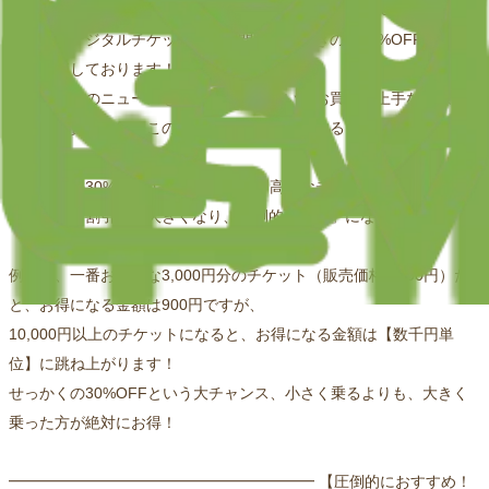
只今、大切な方へスマホで簡単に癒やしを贈れる「giftee（ギフテ
ィ）」のデジタルチケットを、期間限定・驚きの【30%OFF】にて
特別販売しております！
そこで、このニュースを見てくださっているお買い物上手な皆様
に、一番賢くお得にこのキャンペーンを利用するコツを伝授いたし
ます。
実は今回の30%OFFキャンペーン、「高額なチケットを購入すれば
するほど、割引額が大きくなり、圧倒的にお得」になるんです！
例えば、一番お手頃な3,000円分のチケット（販売価格2,100円）だ
と、お得になる金額は900円ですが、
10,000円以上のチケットになると、お得になる金額は【数千円単
位】に跳ね上がります！
せっかくの30%OFFという大チャンス、小さく乗るよりも、大きく
乗った方が絶対にお得！
━━━━━━━━━━━━━━━━━━━━ 【圧倒的におすすめ！