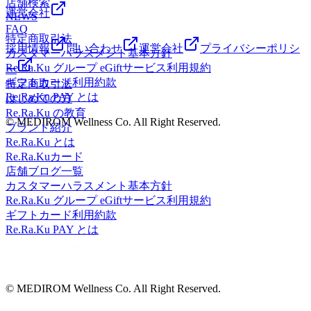
店舗検索
運営会社
NEWS
FAQ
特定商取引法
採用情報
問い合わせ
運営会社
プライバシーポリシ
カスタマーハラスメント基本方針
Re.Ra.Ku グループ eGiftサービス利用規約
ー
ギフトカード利用約款
特定商取引法
Re.Ra.Ku PAY とは
はじめての方
Re.Ra.Ku の教育
© MEDIROM Wellness Co. All Right Reserved.
ブランド紹介
Re.Ra.Ku とは
Re.Ra.Kuカード
店舗ブログ一覧
カスタマーハラスメント基本方針
Re.Ra.Ku グループ eGiftサービス利用規約
ギフトカード利用約款
Re.Ra.Ku PAY とは
© MEDIROM Wellness Co. All Right Reserved.