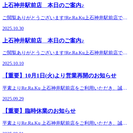
す。こんにちは!今日のブログ担当のヨシクニです。気温が
ます。『肩甲骨ケア&amp;骨盤ストレッチ』を取り入れたリ
月末 利用店舗：Re.Ra.Ku 一部店舗のみ ※購入前に、下記リ
上石神井駅前店 本日のご案内♪
おります。
下がってきて来ましたがいかがお過ごしでしょうか。
ラク系ボディケア♪Re.Ra.Ku 上石神井駅前店マッサージのよ
ンクより利用可能店舗を必ずご確認ください
Re.Ra.Kuでは、11月から本格的に【温活ケア】が始まりまし
うに気持ちいい肩甲骨ストレッチで、いつまでも健康で疲れ
https://app.reraku.jp/r/45tEe1 （リラク公式ホームページの利用
ご閲覧ありがとうございます!Re.Ra.Ku上石神井駅前店で
た!昨年ご好評をいただいた「温活ケア」が今年もはじまり
づらい身体づくりを応援します!“予防”のボディケア、始め
可能店舗一覧に遷移します）
す。10月30日（木）空き情報のお知らせです!以下の時間帯
ます♪「温活ケア」とは、専用のホットピローで身体を温め
2025.10.30
てみませんか?〈営業時間〉平日:10:00～21:30(最終受付21:00
に空きがございます。10:30-21:30がご案内可能となっており
ながらほぐしていく、冬限定のメニューとなります。身体を
まで)土日祝:10:00～21:00(最終受付20:30まで)〈住所〉東京都
ます。こんにちは!今日のブログ担当のヨシクニです。本日
ほぐしつつ、気になる箇所を温める事が出来るので、いつも
上石神井駅前店 本日のご案内♪
練馬区上石神井1-2-45,〈アクセス〉西武新宿線上石神井駅改
のおすすめコース【オイルフットケアコース】アロマオイル
のほぐし以上にお身体がポカポカしてきますよ♪本日はヨシ
札から徒歩1分! 西武新宿駅から急行で15分! 高田馬場・鷺ノ
やクリームを使用して、足全体をほぐします。足裏にある反
クニ・イワヤの2名でお待ちしております。『肩甲骨ケア
ご閲覧ありがとうございます!Re.Ra.Ku上石神井駅前店で
宮・田無からもアクセス◎ 石神井公園・吉祥寺からは自転
射躯を刺激することで、血行促進の効果や内臓系の活性化が
&amp;骨盤ストレッチ』を取り入れたリラク系ボディケア
す。10月10日（金）空き情報のお知らせです!以下の時間帯
車でのご来店がオススメ。お車の場合は駐車場のご用意があ
期待できます。30分 4，510円 足裏中心40分 5，830円
2025.10.10
♪Re.Ra.Ku 上石神井駅前店マッサージのように気持ちいい肩
に空きがございます。10:00-21:30がご案内可能となっており
りませんので、近隣のパーキングをお使いください。※オン
ふくらはぎ、足裏60分 8，470円 膝周り、ふくらはぎ、足
甲骨ストレッチで、いつまでも健康で疲れづらい身体づくり
ます。こんにちは!今日のブログ担当のヨシクニです。本日
ラインで△や×と表示されていてもご案内出来る場合があり
裏※単品でもお受け頂けますがボディケアと一緒に行うと足
【重要】10月1日(火)より営業再開のお知らせ
を応援します!“予防”のボディケア、始めてみませんか?〈営
は先日とは違い暑い日ですがいかがお過ごしでしょうか。気
ます。お気軽にお問い合わせください^^
元のスッキリ感が期待できます。＊Re,Ra,Kuは持ち回り制
業時間〉平日:10:00～21:30(最終受付21:00まで)土日祝:10:00
温の変化が激しいとお身体のお疲れも取れにくくなります。
度、指名制度がございます。担当スタッフを決めたい場合は
平素よりRe.Ra.Ku 上石神井駅前店をご利用いただき、誠に
～21:00(最終受付20:30まで)〈住所〉東京都練馬区上石神井1-
そんな時にオススメなのが、ストレッチです。ストレッチで
指名でのご予約お願いします。本日はヨシクニ・イワヤ・サ
ありがとうございます。 空調機故障により休業しておりま
2-45,〈アクセス〉西武新宿線上石神井駅改札から徒歩1
お疲れの箇所を伸ばすと筋肉がよりほぐれて、スムーズに筋
2025.09.29
タケの3名でお待ちしております。『肩甲骨ケア&amp;骨盤
したが、修繕が完了し10月1日(火)より営業を再開いたしま
分! 西武新宿駅から急行で15分! 高田馬場・鷺ノ宮・田無か
肉が動くようになります。是非お試しください！本日はヨシ
ストレッチ』を取り入れたリラク系ボディケア♪Re.Ra.Ku 上
す。 休業期間中は皆様にご不便をおかけし、また近隣店舗
らもアクセス◎ 石神井公園・吉祥寺からは自転車でのご来
クニ・イワヤの2名でお待ちしております。『肩甲骨ケア
【重要】臨時休業のお知らせ
石神井駅前店マッサージのように気持ちいい肩甲骨ストレッ
をご利用いただいた皆様には心より感謝申し上げます。これ
店がオススメ。お車の場合は駐車場のご用意がありませんの
&amp;骨盤ストレッチ』を取り入れたリラク系ボディケア
チで、いつまでも健康で疲れづらい身体づくりを応援しま
からも皆様に快適にお過ごしいただける空間つくり、サービ
で、近隣のパーキングをお使いください。※オンラインで△
♪Re.Ra.Ku 上石神井駅前店マッサージのように気持ちいい肩
平素よりRe.Ra.Ku 上石神井駅前店をご利用いただき、誠に
す!“予防”のボディケア、始めてみませんか?〈営業時間〉平
ス提供に努めて参ります。 改めまして、休業中も当店をご
や×と表示されていてもご案内出来る場合があります。お気
甲骨ストレッチで、いつまでも健康で疲れづらい身体づくり
ありがとうございます。 誠に恐縮ではございますが、当店
日:10:00～21:30(最終受付21:00まで)土日祝:10:00～21:00(最終
愛顧いただきましたこと、心より感謝申し上げます。皆様の
軽にお問い合わせください^^