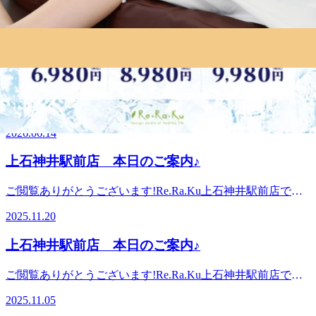
ギフトが大好評！
りする爽快ヘッドスパが夏季限定でご案内しております！！
【30%OFF】＼4日で100万円販売突破！／ 大好評につき上限
ぜひお試しください！！！本日はヨシクニ・ジンノ・サタケ
達成で早期終了の可能性あり⚠️ 父の日に、日頃の「ありが
の3名でお待ちしております。『肩甲骨ケア&amp;骨盤スト
2026.06.19
とう」を。 離れていても、感謝の気持ちをeギフトで届けま
レッチ』を取り入れたリラク系ボディケア♪Re.Ra.Ku 上石神
せんか？ ただいま開催中の期間限定キャンペーンですが、
井駅前店マッサージのように気持ちいい肩甲骨ストレッチ
大好評！季節限定☆爽快スッキリセットコース
おかげさまで販売開始からわずか4日間で100万円の販売を突
で、いつまでも健康で疲れづらい身体づくりを応援しま
破いたしました！ これに伴い、ご用意している販売上限数
す!“予防”のボディケア、始めてみませんか?ボディケア/マッ
Re.Ra.Ku上石神井駅前店です。いつも当店をご利用頂き誠に
に達し次第、期間内であっても予告なくキャンペーンを終了
サージ/フットケア/足裏/リフレ/ヘッドスパ/肩こり/デスクワ
ありがとうございます。Re.Ra.Kuでは毎年恒例の"爽快スッ
とさせていただく可能性がございます。 「まだ大丈夫」と
2026.06.14
ーク疲れ/上石神井駅/練馬区/西武新宿線/吉祥寺/荻窪〈営業
キリセットコース"という季節限定メニューが登場していま
思っている方も、ぜひお早めにお買い求めください！
時間〉平日:10:00～21:30(最終受付21:00まで)水曜日定休日土
す！！【季節限定◆爽快スッキリセットコース】ひんやりパ
上石神井駅前店 本日のご案内♪
─────────────────── ◼︎期間限定30％OFFキャンペー
日祝:10:00～21:00(最終受付20:30まで)〈住所〉東京都練馬区
チパチ！－5℃の炭酸泡を使った頭スッキリのキャンペーン
ン！ ─────────────────── 6月28日（日）までの期
上石神井1-2-45,〈アクセス〉西武新宿線上石神井駅改札から
となっております。受けたことがある方はもちろん、未体験
ご閲覧ありがとうございます!Re.Ra.Ku上石神井駅前店で
間限定で、eGiftが “30％OFF” でご購入いただけます。 ※上
徒歩1分! 西武新宿駅から急行で15分! 高田馬場・鷺ノ宮・田
の方は是非これからの季節にぴったりの爽快ヘッドスパコー
す。11月20日（木）空き情報のお知らせです!以下の時間帯
限に達し次第、早期終了する場合がございます。 10,000円
無からもアクセス◎ 石神井公園・吉祥寺からは自転車での
スをご体験くださいませ。◆爽快セット50分コース爽快ヘッ
2025.11.20
に空きがございます。12:00-21:30がご案内可能となっており
▶︎ 7,000円（税込） 5,000円 ▶︎ 3,500円（税込） 3,000円 ▶︎
ご来店がオススメ。お車の場合は駐車場のご用意がありませ
ドスパ+ボディケアorフットケア→6,980円◆爽快セット70分
ます。こんにちは!今日のブログ担当のヨシクニです。 リラ
2,100円（税込） ─────────────────── ◼︎ Re.Ra.Ku
んので、近隣のパーキングをお使いください。※オンライン
コース爽快ヘッドスパ+ボディケアorフットケア→8,980円◆
上石神井駅前店 本日のご案内♪
クでは今月から「温活ケア」が始まりました。施術を受けて
の eGift 概要 ─────────────────── オンラインで手
で△や×と表示されていてもご案内出来る場合があります。
爽快セット90分コース爽快ヘッドスパ+ボディケアorフット
いる間、首の後ろやお腹の上、目元やなど、お好きな箇所を
軽に贈れるeギフトをご用意♪ 感謝のメッセージを添えて
お気軽にお問い合わせください^^
ケア→9,980円平日限定で上記価格より300円OFF!!70分以上
ご閲覧ありがとうございます!Re.Ra.Ku上石神井駅前店で
ホットピローでじんわり温めることでより身体がリラックス
Re.Ra.Ku のボディケア/フットケアを大切な人にプレゼント
のコースの場合は、ボディとフットケアの組み合わせもでき
す。11月5日（水）空き情報のお知らせです!以下の時間帯に
して筋肉もほぐれやすくなります。ホットピロー：330円/1
できます。 ▼eギフト購入はこちら
2025.11.05
ます！！★選べる香り➀ブルーミングリモーネの香り②ソフ
空きがございます。12:30-21:30がご案内可能となっておりま
個 (約10分)本日はヨシクニ・イワヤの2名でお待ちしており
https://app.reraku.jp/r/IIoAse 有効期限：購入日より4ヶ月後の
トラベンダーの香り皆様のご来店をスタッフ一同お待ちして