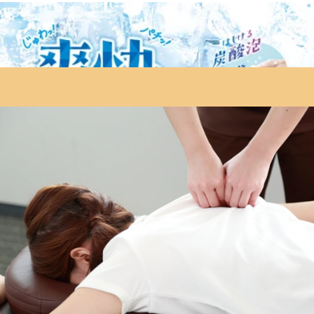
お車の場合は駐車場のご用意がありませんので、近隣のパーキング
をお使いください。
※オンラインで△や×と表示されていてもご案内出来る場合がありま
す。お気軽にお問い合わせください^^
WEB予約する
電話予約する
03-6904-7718
最近のブログ
上石神井駅前店 本日のご案内♪
ご閲覧ありがとうございます!Re.Ra.Ku上石神井駅前店で
す。7月2日（木）空き情報のお知らせです!以下の時間帯に
2026.07.02
空きがございます。:10：00-21:30がご案内可能となっており
ます。こんにちは!今日のブログ担当のヨシクニです。雨の
【販売開始4日間で100万円販売突破】30%OFFのe
日が続いていますがいかがお過ごしでしょうか。頭がすっき