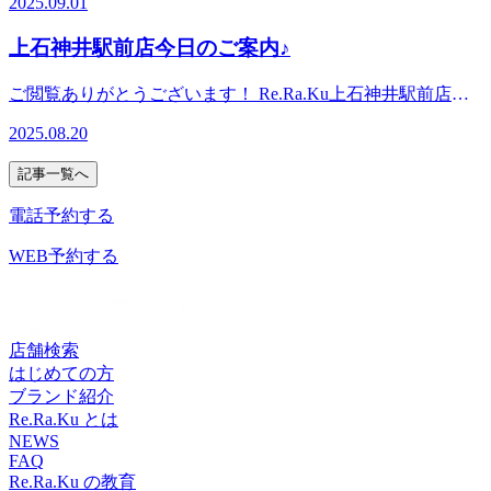
2025.09.01
を応援します!“予防”のボディケア、始めてみませんか?〈営
の空調整備に不具合が生じ、お客様に快適にお過ごしいただ
受付20:30まで)〈住所〉東京都練馬区上石神井1-2-45,〈アク
ご来店をスタッフ一同、心よりお待ちしております。
業時間〉平日:10:00～21:30(最終受付21:00まで)土日祝:10:00
ける環境を確保できないため、本日より臨時休業とさせてい
セス〉西武新宿線上石神井駅改札から徒歩1分! 西武新宿駅
Re.Ra.Ku 上石神井駅前店
上石神井駅前店今日のご案内♪
～21:00(最終受付20:30まで)〈住所〉東京都練馬区上石神井1-
ただきます。 現在、エアコンの修繕を手配しております
から急行で15分! 高田馬場・鷺ノ宮・田無からもアクセス
2-45,〈アクセス〉西武新宿線上石神井駅改札から徒歩1
が、再開の目途はまだ立っておりません。 営業再開の日程
◎ 石神井公園・吉祥寺からは自転車でのご来店がオスス
ご閲覧ありがとうございます！ Re.Ra.Ku上石神井駅前店で
分! 西武新宿駅から急行で15分! 高田馬場・鷺ノ宮・田無か
が確定次第、改めてメールやホームページにてご案内いたし
メ。お車の場合は駐車場のご用意がありませんので、近隣の
す。 。・*．。・*．。・*．。・*．。・*．。・。。・
らもアクセス◎ 石神井公園・吉祥寺からは自転車でのご来
ます。皆さまには多大なるご迷惑とご不便をおかけいたしま
パーキングをお使いください。※オンラインで△や×と表示
2025.08.20
*．。・*．。・* 8月20日（水）空き情報のお知らせです！
店がオススメ。お車の場合は駐車場のご用意がありませんの
すこと、心よりお詫び申し上げます。 なお、臨時休業中は
されていてもご案内出来る場合があります。お気軽にお問い
以下の時間帯に空きがございます。 11：00－21：30 がご案
で、近隣のパーキングをお使いください。※オンラインで△
下記近隣店舗もご利用いただけます。◆Re.Ra.Ku 吉祥寺店
合わせください^^
記事一覧へ
内可能となっております。。・*．。・*．。・*．。・
や×と表示されていてもご案内出来る場合があります。お気
住所：東京都武蔵野市吉祥寺本町1-13-1 板谷ビル4Fアクセ
*．。・*．。・。。・*．。・*．。・* こんにちは！今日
軽にお問い合わせください^^
電話予約する
ス：JR・京王井の頭線吉祥寺駅 北口より徒歩約3分HP：
のブログ担当のカワバタです。 本日はカワバタ、ヨシク
https://reraku.jp/studio/kichijoji 再開後は、これまで以上に安心
ニ、タナカの3名でお待ちしております。 ・*．。・
WEB予約する
しておくつろぎいただける空間づくりに努めてまいります。
*．。・*．。・*．。・*．。・。 『肩甲骨ケア＆骨盤スト
何卒ご理解賜りますようお願い申し上げます。 Re.Ra.Ku 上
レッチ』を取り入れたリラク系ボディケア♪ Re.Ra.Ku 上石神
石神井駅前店
井駅前店 マッサージのように気持ちいい肩甲骨ストレッチ
で、いつまでも健康で疲れづらい身体づくりを応援しま
店舗検索
す！“予防”のボディケア、始めてみませんか？♪ 16時～夕方
はじめての方
割500円引きしてます！ 〈営業時間〉 平日：11：00～21：
ブランド紹介
30（最終受付21：00まで）土日祝：10：00～21：00（最終受
Re.Ra.Ku とは
付20：30まで） 〈住所〉 東京都練馬区上石神井1-2-
NEWS
FAQ
45 〈アクセス〉 西武新宿線上石神井駅改札から徒歩1
Re.Ra.Ku の教育
分！ 西武新宿駅から急行で１５分！ 高田馬場・鷺ノ宮・