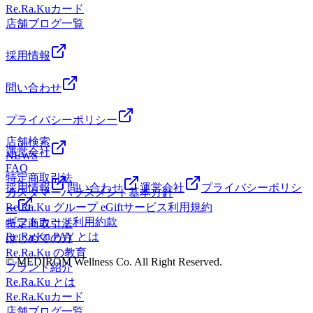
Re.Ra.Kuカード
田無からもアクセス◎ 石神井公園・吉祥寺からは自転車で
店舗ブログ一覧
のご来店がオススメ。 お車の場合は駐車場のご用意があり
ませんので、近隣のパーキングをお使いください。 ※オン
ラインで△や×と表示されていてもご案内出来る場合があり
採用情報
ます。お気軽にお問い合わせください＾＾ ・*．。・
*．。・*．。・*．。・*．。・。
問い合わせ
プライバシーポリシー
店舗検索
運営会社
NEWS
FAQ
特定商取引法
採用情報
問い合わせ
運営会社
プライバシーポリシ
カスタマーハラスメント基本方針
Re.Ra.Ku グループ eGiftサービス利用規約
ー
ギフトカード利用約款
特定商取引法
Re.Ra.Ku PAY とは
はじめての方
Re.Ra.Ku の教育
© MEDIROM Wellness Co. All Right Reserved.
ブランド紹介
Re.Ra.Ku とは
Re.Ra.Kuカード
店舗ブログ一覧