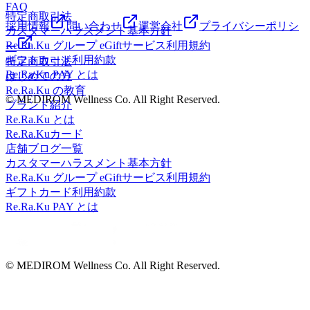
FAQ
特定商取引法
採用情報
問い合わせ
運営会社
プライバシーポリシ
カスタマーハラスメント基本方針
Re.Ra.Ku グループ eGiftサービス利用規約
ー
ギフトカード利用約款
特定商取引法
Re.Ra.Ku PAY とは
はじめての方
Re.Ra.Ku の教育
© MEDIROM Wellness Co. All Right Reserved.
ブランド紹介
Re.Ra.Ku とは
Re.Ra.Kuカード
店舗ブログ一覧
カスタマーハラスメント基本方針
Re.Ra.Ku グループ eGiftサービス利用規約
ギフトカード利用約款
Re.Ra.Ku PAY とは
© MEDIROM Wellness Co. All Right Reserved.