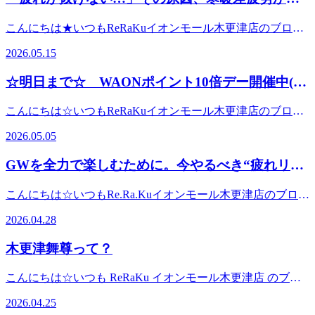
ともRe.Ra.Kuイオンモール木更津店にお越しいただいて爽快
(´;ω;｀)さらに寒くなると身体は無意識に縮こまり、筋肉は
月30日(木)】の空き状況☆★10：30 ～ 21：00※ペアご希
しれません
ヘッドスパ受けていただきたいです♪ 毎年人気の爽快ヘッド
ガチガチに…。かといって暑い日は暑い日で外出する気力が
こんにちは★いつもReRaKuイオンモール木更津店のブログ
望の場合は12：00～18：30皆様のご来店心よりお待ちしてお
スパ☆彡－５℃の炭酸泡を使用した夏バージョンのドライヘ
なくなってしまいますよね(;^_^A結果として身体を動かす機
を閲覧していただきありがとうございます☆今週末は30度近
ります♪ ※数に限りがございますので、ご予約はお早めに
ッドスパです。今年はボディケア×爽快ヘッドスパのセット
2026.05.15
会が減り、血行不良へ一直線！そこで今回は、今日からでき
くまで気温が上がる予報で、まるで真夏日(；ﾟДﾟ)最近は
(・
コースのご用意があります！どのコースも爽快ヘッドスパ10
る寒暖差疲労対策おすすめ3選をご紹介します♪① まずは身
「寒い！」と思ったら急に「暑い！」となるなど、季節の変
∀・)―――――――――――――――――――――――――
分が入ってます。50分(ボディ40分+爽快10分) ￥6,98070分
☆明日まで☆ WAONポイント10倍デー開催中(・
体を温める寒暖差疲労対策の基本は「温めること」。特に
動がかなり激しくなってきましたね。寒暖差が大きいと、身
肩甲骨ストレッチで首、肩、腰の疲れをラクに~ウィングス
(ボディ60分+爽快10分) ￥8,98090分(ボディ80分+爽快10
首・肩・お腹・足首などは冷えやすいポイントです。・湯船
∀・)
体はその変化についていこうとフル稼働状態に…。その結
トレッチ®Re.Ra.Kuイオンモール木更津店〒292-0835 千葉
分) ￥9,980※全て税込価格ですフットケアやリフレッシュ
こんにちは☆いつもReRaKuイオンモール木更津店のブログ
にゆっくり浸かる・温かい飲み物を飲む・羽織れる上着を持
果、身体がだるい疲れが抜けにくい頭が重い肩や腰が張る寝
県木更津市築地1－4 イオンモール木更津２FTEL 0438-
コースと組み合わせたい方は別途オプションでご用意もござ
を閲覧していただきありがとうございます☆GW終盤、疲れ
ち歩くこの3つを意識するだけでも身体への負担はかなり軽
てもスッキリしないなど、体調不良を感じやすくなってしま
38-4530オンライン予約は24時間受付可能「ちょっと疲れが
2026.05.05
います。詳しいはスタッフにお問い合わせくださいませ☆
は溜まっていませんか？GWもいよいよ終盤。お出かけや帰
減されます♪シャワーだけで済ませている方は、ぜひ10分だ
います(@_@)さらに、GWでのお出かけや移動疲れがまだ残
抜けないな…」「このだるさ、何とかしたい！」そんな時
彡 疲れは“溜まる前”のケアが大切！疲れを我慢して放置し
省、レジャーを満喫された方も多いのではないでしょうか？
けでも湯船に浸かってみてくださいね(^^)② 軽い運動やスト
っている方も多いのではないでしょうか？旅行・帰省・レジ
は、ぜひお気軽にご相談くださいね✨お一人おひとりの体調
GWを全力で楽しむために。今やるべき“疲れリセ
てしまうと、筋肉はどんどん硬くなってしまいます。「最近
楽しい時間を過ごした反面、「なんとなく身体が重い」「疲
レッチをする「運動しなきゃ」と気負う必要はありません！
ャーなど、楽しい時間を過ごした反面、身体には意外と負担
に合わせた施術で、心も体もスッキリしていただけるよう、
ちょっと疲れてるかも…」そんな時こそ、お身体を労わるタ
ット習慣”
れが抜けきらない」そんな感覚はありませんか？その疲れ、
大切なのは身体を動かすこと。・通勤時に少し歩く・肩を回
がかかっています。“GW疲れ＋寒暖差”が身体に与える影響
丁寧に対応させていただきます。スタッフ一同、皆さまのご
こんにちは☆いつもRe.Ra.Kuイオンモール木更津店のブログ
イミングです☆暑い夏を元気に乗り切るためにも、今のうち
放置はちょっと危険実はこの“なんとなくの疲れ”、そのまま
す・寝る前にストレッチをするたった5分でもOKです♪筋肉
GW後は、生活リズムの乱れ長時間移動歩き疲れ睡眠不足食
来店を心よりお待ちしております☺️
を閲覧していただきありがとうございます。昨日は早朝から
からしっかりリフレッシュしていきましょう！皆様のご来店
にしてしまうのが一番もったいないポイントです。GW明け
が動くことで血流が良くなり、冷えやコリの予防にもつなが
2026.04.28
生活の変化などが重なり、身体が疲労状態になりやすい時
激しい雨でしたが、日中は一転して暑さを感じるような一日
を心よりお待ちしております♪☆★本日【6月1日(月)】の空
は生活リズムが一気に通常モードへ戻るタイミング。ここで
ります。特にデスクワークやスマホを見る時間が長い方は、
期。そこへ急激な気温上昇が加わることで、自律神経も乱れ
に(;´Д｀)この寒暖差で、「なんとなく身体がだるい…」「疲
き状況☆★10：30 ～ 19：30皆様のご来店心よりお待ちし
疲れを抱えたまま仕事に入ってしまうと、集中力の低下やだ
首や肩周りをこまめに動かしてあげましょう！③ 疲れを溜
木更津舞尊って？
やすくなります。特にこの時期は、「何となく不調…」とい
れが抜けきらない…」と感じている方も多いのではないでし
ております♪ ※数に限りがございますので、ご予約はお早め
るさだけでなく、体調不良の原因にもつながりかねません。
め込まない自律神経は疲労が蓄積すると乱れやすくなりま
う状態になりやすいんです(´;ω;｀)暑さに負けない身体作り
ょうか☆実はこの“だるさ”、気温差や気圧の変化によって身
に(・
疲れの正体はコレGW中に溜まりやすい疲れには、こんな原
す。・しっかり睡眠をとる・栄養バランスの良い食事を心掛
こんにちは☆いつも ReRaKu イオンモール木更津店 のブロ
を！本格的な夏を迎える前に、今のうちから身体を整えてお
体の巡りが乱れているサインなんです。そしてこの状態のま
∀・)―――――――――――――――――――――――――
因があります。長時間の移動による「同じ姿勢」の蓄積運転
ける・リラックスできる時間を作る忙しい毎日だからこそ、
グをご覧いただき、ありがとうございます♪早い方だと今日
くことが大切です☆疲れを溜め込みすぎると、夏バテにも繋
まGWに入ってしまうと、せっかくの予定も思いきり楽しめ
肩甲骨ストレッチで首、肩、腰の疲れをラクに~ウィングス
2026.04.25
や歩き疲れによる筋肉のこわばり朝晩と日中の寒暖差による
自分を労わる時間も大切です♪「最近なんだか疲れが抜けな
からＧＷのかたもいらっしゃるらしいですね。イオンモール
がりやすくなってしまいます。今の時期は、しっかり睡眠を
なくなってしまうことも…。だからこそ今のタイミングで、
トレッチ®Re.Ra.Kuイオンモール木更津店〒292-0835 千葉