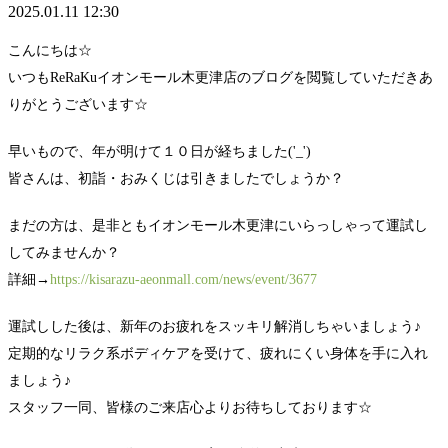
2025.01.11 12:30
こんにちは☆
いつもReRaKuイオンモール木更津店のブログを閲覧していただきあ
りがとうございます☆
早いもので、年が明けて１０日が経ちました('_')
皆さんは、初詣・おみくじは引きましたでしょうか？
まだの方は、是非ともイオンモール木更津にいらっしゃって運試し
してみませんか？
詳細→
https://kisarazu-aeonmall.com/news/event/3677
運試しした後は、新年のお疲れをスッキリ解消しちゃいましょう♪
定期的なリラク系ボディケアを受けて、疲れにくい身体を手に入れ
ましょう♪
スタッフ一同、皆様のご来店心よりお待ちしております☆