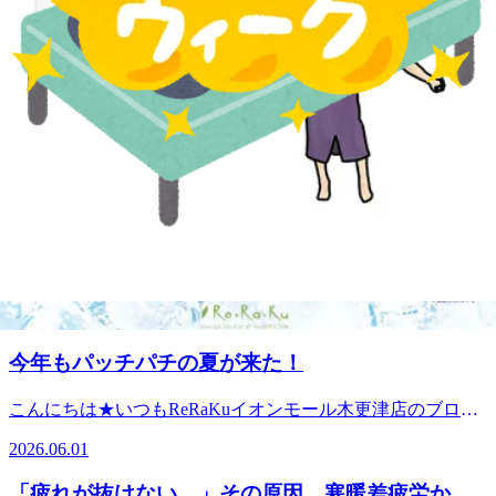
最近のブログ
７月も残りわずか！
こんにちは★いつもReRaKuイオンモール木更津店のブログ
を閲覧していただきありがとうございます☆こちらのほうの
2026.07.30
ブログの更新が久しぶりになってしまい申し訳ございませ
ん。間もなく８月がスタートします。その前に３０日はお客
だるさ・肩こり・疲れが取れない方へ！寒暖差疲
様感謝デーです！60分以上のメインコースが5％OFFでご案
労対策3選
内出来るので、行こうかな？と悩んでる方はぜひいらしてく
こんにちは☆いつもRe.Ra.Kuイオンモール木更津店のブログ
ださい！今年も爽快ヘッドスパは非常に人気です☆人気のた
を閲覧していただきありがとうございます。先週までは真夏
めブルーミングリモーネの香りが現在欠品中につき、爽快ヘ
2026.06.05
日が続いていたのに、ここ最近は急に肌寒くなってきました
ッドスパは「ソフトラベンダー」の香りでの施術となりま
ね(;´･ω･)「朝は寒いのに昼は暑い」「何となくだるい」「疲
す。ご迷惑をおかけいたしますが、ご了承のほどよろしくお
今年もパッチパチの夏が来た！
れが取れない」「肩や首がガチガチ…」そんな不調を感じて
願いいたします。 疲れは“溜まる前”のケアが大切！疲れを
いる方も多いのではないでしょうか？実はその不調、"寒暖
我慢して放置してしまうと、筋肉はどんどん硬くなってしま
こんにちは★いつもReRaKuイオンモール木更津店のブログ
差疲労" が原因かもしれません。人の身体は気温の変化に対
います。「最近ちょっと疲れてるかも…」そんな時こそ、お
を閲覧していただきありがとうございます☆今日から６月で
応するため、自律神経が常にフル稼働しています。気温差が
2026.06.01
身体を労わるタイミングです☆暑い夏を元気に乗り切るため
すが、台風が接近中とのこと。皆様対策バッチリで安全圏で
大きい日が続くと、自律神経が疲れてしまい、だるさや肩こ
にも、今のうちからしっかりリフレッシュしていきましょ
お過ごし下さい。台風後は暑い日が多い気がするので、ぜひ
り、冷え、睡眠の質の低下など様々な不調につながることも
「疲れが抜けない…」その原因、寒暖差疲労かも
う！皆様のご来店を心よりお待ちしております♪☆★本日【7