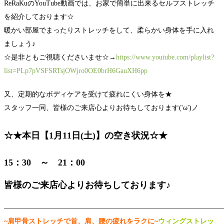
ReRaKuのYouTube動画では、お家で簡単に出来るセルフストレッチ
を紹介しております☆
暖かい部屋でまったりストレッチをして、柔らかい身体を手に入れ
ましょう♪
☆是非ともご視聴くださいませ☆→
https://www.youtube.com/playlist?
list=PLp7pVSFSRTsjOWjro0OE0brH6GauXH6pp
又、定期的なボディケアを受けて疲れにくい身体を★
スタッフ一同、皆様のご来店心よりお待ちしております('ω')ノ
☆★本日【1月11日(土)】の空き状況☆★
15：30 ～ 21：00
皆様のご来店心よりお待ちしております♪
―――――――――――――――――――――――――――――――
~肩甲骨ストレッチで首、肩、腰の疲れをラクに~
ウィングストレッ