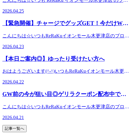
こんにちは☆いつも ReRaKu イオンモール木更津店 のブロ
を！本格的な夏を迎える前に、今のうちから身体を整えてお
体の巡りが乱れているサインなんです。そしてこの状態のま
∀・)―――――――――――――――――――――――――
因があります。長時間の移動による「同じ姿勢」の蓄積運転
ける・リラックスできる時間を作る忙しい毎日だからこそ、
グをご覧いただき、ありがとうございます♪早い方だと今日
くことが大切です☆疲れを溜め込みすぎると、夏バテにも繋
まGWに入ってしまうと、せっかくの予定も思いきり楽しめ
肩甲骨ストレッチで首、肩、腰の疲れをラクに~ウィングス
2026.04.25
や歩き疲れによる筋肉のこわばり朝晩と日中の寒暖差による
自分を労わる時間も大切です♪「最近なんだか疲れが抜けな
からＧＷのかたもいらっしゃるらしいですね。イオンモール
がりやすくなってしまいます。今の時期は、しっかり睡眠を
なくなってしまうことも…。だからこそ今のタイミングで、
トレッチ®Re.Ra.Kuイオンモール木更津店〒292-0835 千葉
自律神経の乱れ気づかないうちに、身体はしっかりダメージ
いな…」そんな時は身体からのサインかもしれません。身体
木更津館内賑わっている気がします。明日2026年4月26日
取る湯船に浸かる水分補給をこまめにする軽く身体を動かす
しっかりリセットしておくことが大切です。例えば、今日か
県木更津市築地1－4 イオンモール木更津２FTEL 0438-
【緊急開催】チャージでグッズGET！今だけWで
を受けています。自分でできる簡単リセットまずは日常の中
のメンテナンスも大切です♪セルフケアだけではなかなか取
(日)にライブパークにて【かずさ木更津よさこい祭り～木更
など、日々のセルフケアも重要です♪おすすめセルフケア3
38-4530オンライン予約は24時間受付可能「ちょっと疲れが
らできる簡単ケア👇・足首をゆっくり回して巡りを整える・
で、少しだけ身体を労わってあげましょう。湯船にゆっくり
お得なReRaKuペイ
り切れないコリや疲労感。そんな時はプロの手を借りるのも
津舞尊～プレイベント】実施予定ですよ！木更津舞尊とは？
選！① ぬるめのお風呂でリラックス38〜40℃くらいのお湯
抜けないな…」「このだるさ、何とかしたい！」そんな時
こんにちは☆いつもReRaKuイオンモール木更津店のブログ
足裏をほぐしてスッキリ感アップ・ふくらはぎを下から上へ
浸かる軽いストレッチで筋肉をほぐすしっかり睡眠をとるこ
おすすめです！凝り固まった筋肉をほぐし、血流を促すこと
木更津の語源を生んだ「日本武尊（やまとたけるのみこ
にゆっくり浸かることで、血流改善＆リラックス効果も◎シ
は、ぜひお気軽にご相談くださいね✨お一人おひとりの体調
を閲覧していただきありがとうございます☆【緊急企画】今
流してむくみ対策ほんの数分でも、身体の軽さに変化を感じ
れだけでも回復力はぐっと高まります。ただ、「自分ではな
でスッキリ感も期待できます(^^)寒暖差が激しい今の時期だ
と）」の名にちなんで「武」を「舞」に転じ、舞い尊ぶ者た
ャワーだけで済ませず、身体を温めてあげましょう♪② ふく
2026.04.23
に合わせた施術で、心も体もスッキリしていただけるよう、
だけのWお得キャンペーン開催中！「ちょっと気になる…」
やすくなります(^^)さらに、効率よく整えたい方にはプロの
かなかケアしきれない…」という方も多いですよね。今こそ
からこそ、身体のケアを後回しにせず快適な毎日を過ごしま
ちという意味を込めて名付けられた「木更津舞尊」は、北海
らはぎストレッチふくらはぎは“第二の心臓”とも呼ばれる大
丁寧に対応させていただきます。スタッフ一同、皆さまのご
と思った方、今がチャンスです。ただいまReRaKuでは、
手でのケアもおすすめです。そしてもう一つ。日常からケア
行きたい！イオンモール木更津そんな方におすすめなのが、
しょう！ReRaKuイオンモール木更津店では、皆さまの健康
道のYOSAKOIソーランと融合した踊りの大イベントです。
切な部分！足首回しや軽いストレッチをするだけでも、脚の
【本日ご案内◎】ゆったり受けたい方へ
来店を心よりお待ちしております☺️
ReRaKuペイのチャージキャンペーンを実施中！なんと今回
を取り入れている方は、この時期のコンディションにしっか
イオンモール木更津でのリフレッシュ時間。現在、館内では
づくりを全力で応援しております☆お買い物のついでや、お
今年の５月４日のイベント前に地元チームでプレイベントを
重だるさ軽減に繋がります☆③ 首肩を冷やしすぎない暑く
は、チャージ金額に応じてセルフケアグッズをプレゼントし
り差が出ています。Re.Ra.Ku公式Instagramでは、ご自宅でで
WAONポイント10倍デー ＋ GWキャンペーン が同時開催中
仕事帰りにもお気軽にお立ち寄りください♪「なんとなく不
してくれるそうです。参加チームは「FORZA木更津」「ふ
なると冷房を使う機会も増えますが、首肩が冷えると疲労感
おはようございます(^-^)いつもReRaKuイオンモール木更津
ています。■気になる内容はこちら・10,000円チャージ → ス
きるセルフケアや、すぐ実践できる身体ケアのコツを発信中
です！お買い物はもちろん、カフェでひと息ついたり、リラ
調」をそのままにせず、元気な身体で季節の変わり目を乗り
さのくに舞華恋」「幻想花乱」の３チーム。各チームの演
が増しやすくなります。室内外の温度差にも注意しながら過
店のブログを閲覧していただきありがとうございます☆本日
トレッチチューブ 1つ・30,000円チャージ → ストレッチチュ
♪「これならできそう！」が見つかる内容ばかりなので、ス
クゼーションで身体を整えたりと、“癒し”と“お得”を同時に
切りましょう！＼(^o^)／☆★本日【6月5日(金)】の空き状況
2026.04.22
舞・大旗演舞・みんなで踊る総乱舞など。５月のイベント当
ごしていきましょう(^-^)疲れは“溜まる前”のケアが大切！疲
は比較的ご予約に余裕があり、ゆったりとした空間でご案内
ーブ＋足踏み 合計3つ・50,000円チャージ → ストレッチチュ
キマ時間にぜひチェックしてみてください☆▼こちらからチ
楽しめるチャンスです。キャンペーン内容が気になる方は、
☆★今すぐ ～ 19：00皆様のご来店心よりお待ちしており
日に踊れるように練習会もあるようですので、気になるかた
れを我慢して放置してしまうと、筋肉はどんどん硬くなって
が可能です◎「混雑を避けて受けたい」「落ち着いてしっか
ーブ＋足踏み 合計5つ※数に限りがあるため、無くなり次第
ェック▼https://www.instagram.com/reraku_jp/GWを「なんとな
こちらからチェックしてみてください。
ます♪ ※数に限りがございますので、ご予約はお早めに(・
GW前の今が狙い目◎ゲリラクーポン配布中で
は楽しいよさこい時間を是非体験してみませんか？踊ったあ
しまいます。「最近ちょっと疲れてるかも…」そんな時こ
りほぐしたい」そんな方にはぴったりのタイミングです。お
終了となりますさらに見逃せないポイントがもうひとつ。通
く過ごす」か、「軽い身体で思いきり楽しむ」か。その分か
https://kisarazu.aeonmall.jp/sale/3e210e84-c39a-4333-81af-
∀・)―――――――――――――――――――――――――
とは一息ついてからお体ほぐしいかがでしょう？明日の枠残
す！
そ、お身体を労わるタイミングです☆暑い夏を元気に乗り切
疲れを感じていても、つい後回しにしてしまいがちです
03086e020dea最後に「まだ大丈夫」と思っているその疲れ、
常はお支払い時のみポイント付与のReRaKuペイですが、今
れ道は、今のケアにあります。気になるお疲れは、ぜひGW
肩甲骨ストレッチで首、肩、腰の疲れをラクに~ウィングス
こんにちは☆いつもReRaKuイオンモール木更津店のブログ
りわずかですが空きがございます。事前予約推奨です。もち
るためにも、今のうちからしっかりリフレッシュしていきま
が…“今日ならすぐご案内できます◎”お好きなお時間でご予
今ケアするかどうかで来週が変わります。せっかくのGW、
だけ「チャージでもポイントが付く」キャンペーン中！しか
前にしっかり整えていきましょう！☆★本日【4月28日
トレッチ®Re.Ra.Kuイオンモール木更津店〒292-0835 千葉
を閲覧していただきありがとうございます☆いよいよGWが
ろん明日の練習会でしっかり踊れるように今日ほぐしたい方
しょう！皆様のご来店を心よりお待ちしております♪☆★明
約いただけますので、ぜひこの機会にお身体を整えてみませ
最後まで気持ちよく締めくくりましょう。イオンモール木更
2026.04.21
も、付与ポイントは増額中。つまり…“チャージでお得＋使
(火)】の空き状況☆★10：10 ～ 18：30皆様のご来店心よ
県木更津市築地1－4 イオンモール木更津２FTEL 0438-
近づいてきましたね(^-^)お出かけやご予定が増える前に、お
もお越しくださいませ☆皆さまのご来店を、心よりお待ちし
日【5月15日(金)】の空き状況☆★10：10 ～ 19：00皆様
んか？本日まだ空きがございます。お早めのご予約、お待ち
津で、心も身体もリフレッシュ。次の一週間を、ベストな状
ってお得”のダブルチャンスです。■ReRaKuペイとは
りお待ちしております♪ ※数に限りがございますので、ご予
38-4530オンライン予約は24時間受付可能「ちょっと疲れが
身体のコンディションは整っていますか？連休に入ると混雑
ております☆イベント情報日時：2026年4月26日(日)13：00
のご来店心よりお待ちしております♪ ※数に限りがございま
しております。本日 【4月22日（水）の空き状況】▶ 10：
記事一覧へ
態で迎えてくださいね。☆★本日【5月6日(水)】の空き状況
ReRaKuで使える、チャージ式の電子マネー。スムーズにお
約はお早めに(・
抜けないな…」「このだるさ、何とかしたい！」そんな時
しやすく、「行きたかったのに予約が取れない…」というこ
～15：00場所：ライブパーク☆★本日【4月25日(土)】の空
すので、ご予約はお早めに(・
10 ～ 21：00――――――――――――――――皆さまの