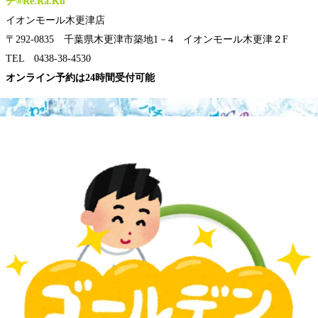
チ®Re.Ra.Ku
イオンモール木更津店
〒292-0835 千葉県木更津市築地1－4 イオンモール木更津２F
TEL 0438-38-4530
オンライン予約は24時間受付可能
「ちょっと疲れが抜けないな…」
「このだるさ、何とかしたい！」
そんな時は、ぜひお気軽にご相談くださいね✨
お一人おひとりの体調に合わせた施術で、心も体もスッキリしてい
ただけるよう、丁寧に対応させていただきます。
スタッフ一同、皆さまのご来店を心よりお待ちしております☺️