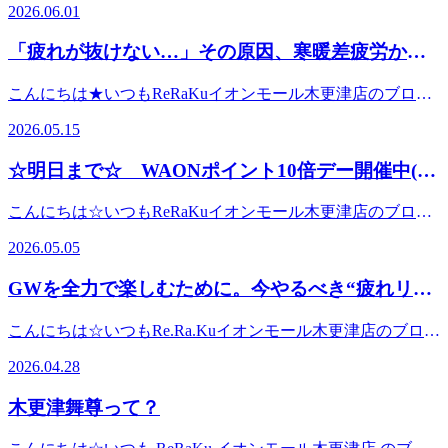
応するため、自律神経が常にフル稼働しています。気温差が
2026.06.01
身体を労わるタイミングです☆暑い夏を元気に乗り切るため
すが、台風が接近中とのこと。皆様対策バッチリで安全圏で
大きい日が続くと、自律神経が疲れてしまい、だるさや肩こ
にも、今のうちからしっかりリフレッシュしていきましょ
お過ごし下さい。台風後は暑い日が多い気がするので、ぜひ
り、冷え、睡眠の質の低下など様々な不調につながることも
「疲れが抜けない…」その原因、寒暖差疲労かも
う！皆様のご来店を心よりお待ちしております♪☆★本日【7
ともRe.Ra.Kuイオンモール木更津店にお越しいただいて爽快
(´;ω;｀)さらに寒くなると身体は無意識に縮こまり、筋肉は
月30日(木)】の空き状況☆★10：30 ～ 21：00※ペアご希
しれません
ヘッドスパ受けていただきたいです♪ 毎年人気の爽快ヘッド
ガチガチに…。かといって暑い日は暑い日で外出する気力が
こんにちは★いつもReRaKuイオンモール木更津店のブログ
望の場合は12：00～18：30皆様のご来店心よりお待ちしてお
スパ☆彡－５℃の炭酸泡を使用した夏バージョンのドライヘ
なくなってしまいますよね(;^_^A結果として身体を動かす機
を閲覧していただきありがとうございます☆今週末は30度近
ります♪ ※数に限りがございますので、ご予約はお早めに
ッドスパです。今年はボディケア×爽快ヘッドスパのセット
2026.05.15
会が減り、血行不良へ一直線！そこで今回は、今日からでき
くまで気温が上がる予報で、まるで真夏日(；ﾟДﾟ)最近は
(・
コースのご用意があります！どのコースも爽快ヘッドスパ10
る寒暖差疲労対策おすすめ3選をご紹介します♪① まずは身
「寒い！」と思ったら急に「暑い！」となるなど、季節の変
∀・)―――――――――――――――――――――――――
分が入ってます。50分(ボディ40分+爽快10分) ￥6,98070分
☆明日まで☆ WAONポイント10倍デー開催中(・
体を温める寒暖差疲労対策の基本は「温めること」。特に
動がかなり激しくなってきましたね。寒暖差が大きいと、身
肩甲骨ストレッチで首、肩、腰の疲れをラクに~ウィングス
(ボディ60分+爽快10分) ￥8,98090分(ボディ80分+爽快10
首・肩・お腹・足首などは冷えやすいポイントです。・湯船
∀・)
体はその変化についていこうとフル稼働状態に…。その結
トレッチ®Re.Ra.Kuイオンモール木更津店〒292-0835 千葉
分) ￥9,980※全て税込価格ですフットケアやリフレッシュ
こんにちは☆いつもReRaKuイオンモール木更津店のブログ
にゆっくり浸かる・温かい飲み物を飲む・羽織れる上着を持
果、身体がだるい疲れが抜けにくい頭が重い肩や腰が張る寝
県木更津市築地1－4 イオンモール木更津２FTEL 0438-
コースと組み合わせたい方は別途オプションでご用意もござ
を閲覧していただきありがとうございます☆GW終盤、疲れ
ち歩くこの3つを意識するだけでも身体への負担はかなり軽
てもスッキリしないなど、体調不良を感じやすくなってしま
38-4530オンライン予約は24時間受付可能「ちょっと疲れが
2026.05.05
います。詳しいはスタッフにお問い合わせくださいませ☆
は溜まっていませんか？GWもいよいよ終盤。お出かけや帰
減されます♪シャワーだけで済ませている方は、ぜひ10分だ
います(@_@)さらに、GWでのお出かけや移動疲れがまだ残
抜けないな…」「このだるさ、何とかしたい！」そんな時
彡 疲れは“溜まる前”のケアが大切！疲れを我慢して放置し
省、レジャーを満喫された方も多いのではないでしょうか？
けでも湯船に浸かってみてくださいね(^^)② 軽い運動やスト
っている方も多いのではないでしょうか？旅行・帰省・レジ
は、ぜひお気軽にご相談くださいね✨お一人おひとりの体調
GWを全力で楽しむために。今やるべき“疲れリセ
てしまうと、筋肉はどんどん硬くなってしまいます。「最近
楽しい時間を過ごした反面、「なんとなく身体が重い」「疲
レッチをする「運動しなきゃ」と気負う必要はありません！
ャーなど、楽しい時間を過ごした反面、身体には意外と負担
に合わせた施術で、心も体もスッキリしていただけるよう、
ちょっと疲れてるかも…」そんな時こそ、お身体を労わるタ
ット習慣”
れが抜けきらない」そんな感覚はありませんか？その疲れ、
大切なのは身体を動かすこと。・通勤時に少し歩く・肩を回
がかかっています。“GW疲れ＋寒暖差”が身体に与える影響
丁寧に対応させていただきます。スタッフ一同、皆さまのご
こんにちは☆いつもRe.Ra.Kuイオンモール木更津店のブログ
イミングです☆暑い夏を元気に乗り切るためにも、今のうち
放置はちょっと危険実はこの“なんとなくの疲れ”、そのまま
す・寝る前にストレッチをするたった5分でもOKです♪筋肉
GW後は、生活リズムの乱れ長時間移動歩き疲れ睡眠不足食
来店を心よりお待ちしております☺️
を閲覧していただきありがとうございます。昨日は早朝から
からしっかりリフレッシュしていきましょう！皆様のご来店
にしてしまうのが一番もったいないポイントです。GW明け
が動くことで血流が良くなり、冷えやコリの予防にもつなが
2026.04.28
生活の変化などが重なり、身体が疲労状態になりやすい時
激しい雨でしたが、日中は一転して暑さを感じるような一日
を心よりお待ちしております♪☆★本日【6月1日(月)】の空
は生活リズムが一気に通常モードへ戻るタイミング。ここで
ります。特にデスクワークやスマホを見る時間が長い方は、
期。そこへ急激な気温上昇が加わることで、自律神経も乱れ
に(;´Д｀)この寒暖差で、「なんとなく身体がだるい…」「疲
き状況☆★10：30 ～ 19：30皆様のご来店心よりお待ちし
疲れを抱えたまま仕事に入ってしまうと、集中力の低下やだ
首や肩周りをこまめに動かしてあげましょう！③ 疲れを溜
木更津舞尊って？
やすくなります。特にこの時期は、「何となく不調…」とい
れが抜けきらない…」と感じている方も多いのではないでし
ております♪ ※数に限りがございますので、ご予約はお早め
るさだけでなく、体調不良の原因にもつながりかねません。
め込まない自律神経は疲労が蓄積すると乱れやすくなりま
う状態になりやすいんです(´;ω;｀)暑さに負けない身体作り
ょうか☆実はこの“だるさ”、気温差や気圧の変化によって身
に(・
疲れの正体はコレGW中に溜まりやすい疲れには、こんな原
す。・しっかり睡眠をとる・栄養バランスの良い食事を心掛