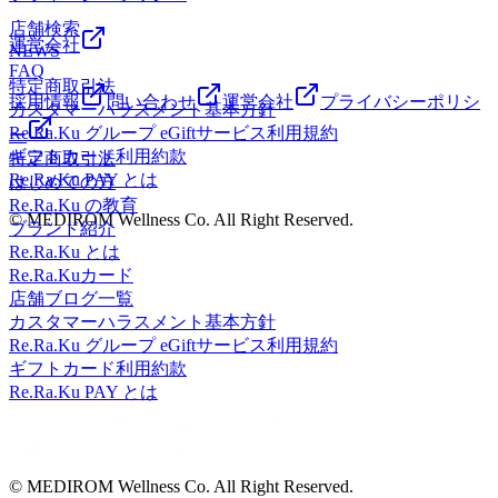
来店を心よりお待ちしております☺️
店舗検索
運営会社
NEWS
FAQ
特定商取引法
採用情報
問い合わせ
運営会社
プライバシーポリシ
カスタマーハラスメント基本方針
Re.Ra.Ku グループ eGiftサービス利用規約
ー
ギフトカード利用約款
特定商取引法
Re.Ra.Ku PAY とは
はじめての方
Re.Ra.Ku の教育
© MEDIROM Wellness Co. All Right Reserved.
ブランド紹介
Re.Ra.Ku とは
Re.Ra.Kuカード
店舗ブログ一覧
カスタマーハラスメント基本方針
Re.Ra.Ku グループ eGiftサービス利用規約
ギフトカード利用約款
Re.Ra.Ku PAY とは
© MEDIROM Wellness Co. All Right Reserved.