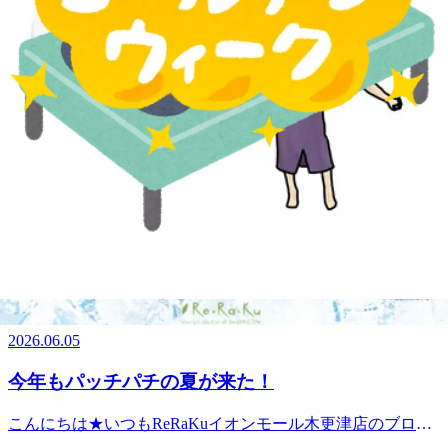
WEB予約する
電話予約する
0438-38-4530
最近のブログ
７月も残りわずか！
こんにちは★いつもReRaKuイオンモール木更津店のブログ
を閲覧していただきありがとうございます☆こちらのほうの
2026.07.30
ブログの更新が久しぶりになってしまい申し訳ございませ
ん。間もなく８月がスタートします。その前に３０日はお客
だるさ・肩こり・疲れが取れない方へ！寒暖差疲
様感謝デーです！60分以上のメインコースが5％OFFでご案
労対策3選
内出来るので、行こうかな？と悩んでる方はぜひいらしてく
こんにちは☆いつもRe.Ra.Kuイオンモール木更津店のブログ
ださい！今年も爽快ヘッドスパは非常に人気です☆人気のた
を閲覧していただきありがとうございます。先週までは真夏
めブルーミングリモーネの香りが現在欠品中につき、爽快ヘ
2026.06.05
日が続いていたのに、ここ最近は急に肌寒くなってきました
ッドスパは「ソフトラベンダー」の香りでの施術となりま
ね(;´･ω･)「朝は寒いのに昼は暑い」「何となくだるい」「疲
す。ご迷惑をおかけいたしますが、ご了承のほどよろしくお
今年もパッチパチの夏が来た！
れが取れない」「肩や首がガチガチ…」そんな不調を感じて
願いいたします。 疲れは“溜まる前”のケアが大切！疲れを
いる方も多いのではないでしょうか？実はその不調、"寒暖
我慢して放置してしまうと、筋肉はどんどん硬くなってしま
こんにちは★いつもReRaKuイオンモール木更津店のブログ
差疲労" が原因かもしれません。人の身体は気温の変化に対
います。「最近ちょっと疲れてるかも…」そんな時こそ、お
を閲覧していただきありがとうございます☆今日から６月で