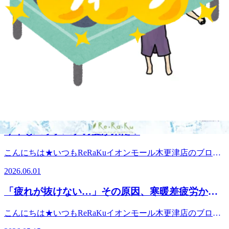
７月も残りわずか！
こんにちは★いつもReRaKuイオンモール木更津店のブログ
を閲覧していただきありがとうございます☆こちらのほうの
2026.07.30
ブログの更新が久しぶりになってしまい申し訳ございませ
ん。間もなく８月がスタートします。その前に３０日はお客
だるさ・肩こり・疲れが取れない方へ！寒暖差疲
様感謝デーです！60分以上のメインコースが5％OFFでご案
労対策3選
内出来るので、行こうかな？と悩んでる方はぜひいらしてく
こんにちは☆いつもRe.Ra.Kuイオンモール木更津店のブログ
ださい！今年も爽快ヘッドスパは非常に人気です☆人気のた
を閲覧していただきありがとうございます。先週までは真夏
めブルーミングリモーネの香りが現在欠品中につき、爽快ヘ
2026.06.05
日が続いていたのに、ここ最近は急に肌寒くなってきました
ッドスパは「ソフトラベンダー」の香りでの施術となりま
ね(;´･ω･)「朝は寒いのに昼は暑い」「何となくだるい」「疲
す。ご迷惑をおかけいたしますが、ご了承のほどよろしくお
今年もパッチパチの夏が来た！
れが取れない」「肩や首がガチガチ…」そんな不調を感じて
願いいたします。 疲れは“溜まる前”のケアが大切！疲れを
いる方も多いのではないでしょうか？実はその不調、"寒暖
我慢して放置してしまうと、筋肉はどんどん硬くなってしま
こんにちは★いつもReRaKuイオンモール木更津店のブログ
差疲労" が原因かもしれません。人の身体は気温の変化に対
います。「最近ちょっと疲れてるかも…」そんな時こそ、お
を閲覧していただきありがとうございます☆今日から６月で
応するため、自律神経が常にフル稼働しています。気温差が
2026.06.01
身体を労わるタイミングです☆暑い夏を元気に乗り切るため
すが、台風が接近中とのこと。皆様対策バッチリで安全圏で
大きい日が続くと、自律神経が疲れてしまい、だるさや肩こ
にも、今のうちからしっかりリフレッシュしていきましょ
お過ごし下さい。台風後は暑い日が多い気がするので、ぜひ
り、冷え、睡眠の質の低下など様々な不調につながることも
「疲れが抜けない…」その原因、寒暖差疲労かも
う！皆様のご来店を心よりお待ちしております♪☆★本日【7
ともRe.Ra.Kuイオンモール木更津店にお越しいただいて爽快
(´;ω;｀)さらに寒くなると身体は無意識に縮こまり、筋肉は
月30日(木)】の空き状況☆★10：30 ～ 21：00※ペアご希
しれません
ヘッドスパ受けていただきたいです♪ 毎年人気の爽快ヘッド
ガチガチに…。かといって暑い日は暑い日で外出する気力が
こんにちは★いつもReRaKuイオンモール木更津店のブログ
望の場合は12：00～18：30皆様のご来店心よりお待ちしてお
スパ☆彡－５℃の炭酸泡を使用した夏バージョンのドライヘ
なくなってしまいますよね(;^_^A結果として身体を動かす機
を閲覧していただきありがとうございます☆今週末は30度近
ります♪ ※数に限りがございますので、ご予約はお早めに
ッドスパです。今年はボディケア×爽快ヘッドスパのセット