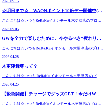
2026.05.15
会が減り、血行不良へ一直線！そこで今回は、今日からでき
くまで気温が上がる予報で、まるで真夏日(；ﾟДﾟ)最近は
(・
コースのご用意があります！どのコースも爽快ヘッドスパ10
る寒暖差疲労対策おすすめ3選をご紹介します♪① まずは身
「寒い！」と思ったら急に「暑い！」となるなど、季節の変
∀・)―――――――――――――――――――――――――
分が入ってます。50分(ボディ40分+爽快10分) ￥6,98070分
☆明日まで☆ WAONポイント10倍デー開催中(・
体を温める寒暖差疲労対策の基本は「温めること」。特に
動がかなり激しくなってきましたね。寒暖差が大きいと、身
肩甲骨ストレッチで首、肩、腰の疲れをラクに~ウィングス
(ボディ60分+爽快10分) ￥8,98090分(ボディ80分+爽快10
首・肩・お腹・足首などは冷えやすいポイントです。・湯船
∀・)
体はその変化についていこうとフル稼働状態に…。その結
トレッチ®Re.Ra.Kuイオンモール木更津店〒292-0835 千葉
分) ￥9,980※全て税込価格ですフットケアやリフレッシュ
こんにちは☆いつもReRaKuイオンモール木更津店のブログ
にゆっくり浸かる・温かい飲み物を飲む・羽織れる上着を持
果、身体がだるい疲れが抜けにくい頭が重い肩や腰が張る寝
県木更津市築地1－4 イオンモール木更津２FTEL 0438-
コースと組み合わせたい方は別途オプションでご用意もござ
を閲覧していただきありがとうございます☆GW終盤、疲れ
ち歩くこの3つを意識するだけでも身体への負担はかなり軽
てもスッキリしないなど、体調不良を感じやすくなってしま
38-4530オンライン予約は24時間受付可能「ちょっと疲れが
2026.05.05
います。詳しいはスタッフにお問い合わせくださいませ☆
は溜まっていませんか？GWもいよいよ終盤。お出かけや帰
減されます♪シャワーだけで済ませている方は、ぜひ10分だ
います(@_@)さらに、GWでのお出かけや移動疲れがまだ残
抜けないな…」「このだるさ、何とかしたい！」そんな時
彡 疲れは“溜まる前”のケアが大切！疲れを我慢して放置し
省、レジャーを満喫された方も多いのではないでしょうか？
けでも湯船に浸かってみてくださいね(^^)② 軽い運動やスト
っている方も多いのではないでしょうか？旅行・帰省・レジ
は、ぜひお気軽にご相談くださいね✨お一人おひとりの体調
GWを全力で楽しむために。今やるべき“疲れリセ
てしまうと、筋肉はどんどん硬くなってしまいます。「最近
楽しい時間を過ごした反面、「なんとなく身体が重い」「疲
レッチをする「運動しなきゃ」と気負う必要はありません！
ャーなど、楽しい時間を過ごした反面、身体には意外と負担
に合わせた施術で、心も体もスッキリしていただけるよう、
ちょっと疲れてるかも…」そんな時こそ、お身体を労わるタ
ット習慣”
れが抜けきらない」そんな感覚はありませんか？その疲れ、
大切なのは身体を動かすこと。・通勤時に少し歩く・肩を回
がかかっています。“GW疲れ＋寒暖差”が身体に与える影響
丁寧に対応させていただきます。スタッフ一同、皆さまのご
こんにちは☆いつもRe.Ra.Kuイオンモール木更津店のブログ
イミングです☆暑い夏を元気に乗り切るためにも、今のうち
放置はちょっと危険実はこの“なんとなくの疲れ”、そのまま
す・寝る前にストレッチをするたった5分でもOKです♪筋肉
GW後は、生活リズムの乱れ長時間移動歩き疲れ睡眠不足食
来店を心よりお待ちしております☺️
を閲覧していただきありがとうございます。昨日は早朝から
からしっかりリフレッシュしていきましょう！皆様のご来店
にしてしまうのが一番もったいないポイントです。GW明け
が動くことで血流が良くなり、冷えやコリの予防にもつなが
2026.04.28
生活の変化などが重なり、身体が疲労状態になりやすい時
激しい雨でしたが、日中は一転して暑さを感じるような一日
を心よりお待ちしております♪☆★本日【6月1日(月)】の空
は生活リズムが一気に通常モードへ戻るタイミング。ここで
ります。特にデスクワークやスマホを見る時間が長い方は、
期。そこへ急激な気温上昇が加わることで、自律神経も乱れ
に(;´Д｀)この寒暖差で、「なんとなく身体がだるい…」「疲
き状況☆★10：30 ～ 19：30皆様のご来店心よりお待ちし
疲れを抱えたまま仕事に入ってしまうと、集中力の低下やだ
首や肩周りをこまめに動かしてあげましょう！③ 疲れを溜
木更津舞尊って？
やすくなります。特にこの時期は、「何となく不調…」とい
れが抜けきらない…」と感じている方も多いのではないでし
ております♪ ※数に限りがございますので、ご予約はお早め
るさだけでなく、体調不良の原因にもつながりかねません。
め込まない自律神経は疲労が蓄積すると乱れやすくなりま
う状態になりやすいんです(´;ω;｀)暑さに負けない身体作り
ょうか☆実はこの“だるさ”、気温差や気圧の変化によって身
に(・
疲れの正体はコレGW中に溜まりやすい疲れには、こんな原
す。・しっかり睡眠をとる・栄養バランスの良い食事を心掛
こんにちは☆いつも ReRaKu イオンモール木更津店 のブロ
を！本格的な夏を迎える前に、今のうちから身体を整えてお
体の巡りが乱れているサインなんです。そしてこの状態のま
∀・)―――――――――――――――――――――――――
因があります。長時間の移動による「同じ姿勢」の蓄積運転
ける・リラックスできる時間を作る忙しい毎日だからこそ、
グをご覧いただき、ありがとうございます♪早い方だと今日
くことが大切です☆疲れを溜め込みすぎると、夏バテにも繋
まGWに入ってしまうと、せっかくの予定も思いきり楽しめ
肩甲骨ストレッチで首、肩、腰の疲れをラクに~ウィングス
2026.04.25
や歩き疲れによる筋肉のこわばり朝晩と日中の寒暖差による
自分を労わる時間も大切です♪「最近なんだか疲れが抜けな
からＧＷのかたもいらっしゃるらしいですね。イオンモール
がりやすくなってしまいます。今の時期は、しっかり睡眠を
なくなってしまうことも…。だからこそ今のタイミングで、
トレッチ®Re.Ra.Kuイオンモール木更津店〒292-0835 千葉
自律神経の乱れ気づかないうちに、身体はしっかりダメージ
いな…」そんな時は身体からのサインかもしれません。身体
木更津館内賑わっている気がします。明日2026年4月26日
取る湯船に浸かる水分補給をこまめにする軽く身体を動かす
しっかりリセットしておくことが大切です。例えば、今日か
県木更津市築地1－4 イオンモール木更津２FTEL 0438-
【緊急開催】チャージでグッズGET！今だけWで
を受けています。自分でできる簡単リセットまずは日常の中
のメンテナンスも大切です♪セルフケアだけではなかなか取
(日)にライブパークにて【かずさ木更津よさこい祭り～木更
など、日々のセルフケアも重要です♪おすすめセルフケア3
38-4530オンライン予約は24時間受付可能「ちょっと疲れが
らできる簡単ケア👇・足首をゆっくり回して巡りを整える・
で、少しだけ身体を労わってあげましょう。湯船にゆっくり
お得なReRaKuペイ
り切れないコリや疲労感。そんな時はプロの手を借りるのも
津舞尊～プレイベント】実施予定ですよ！木更津舞尊とは？
選！① ぬるめのお風呂でリラックス38〜40℃くらいのお湯
抜けないな…」「このだるさ、何とかしたい！」そんな時
こんにちは☆いつもReRaKuイオンモール木更津店のブログ
足裏をほぐしてスッキリ感アップ・ふくらはぎを下から上へ
浸かる軽いストレッチで筋肉をほぐすしっかり睡眠をとるこ
おすすめです！凝り固まった筋肉をほぐし、血流を促すこと