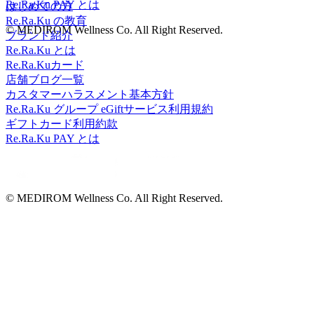
Re.Ra.Ku PAY とは
はじめての方
Re.Ra.Ku の教育
© MEDIROM Wellness Co. All Right Reserved.
ブランド紹介
Re.Ra.Ku とは
Re.Ra.Kuカード
店舗ブログ一覧
カスタマーハラスメント基本方針
Re.Ra.Ku グループ eGiftサービス利用規約
ギフトカード利用約款
Re.Ra.Ku PAY とは
© MEDIROM Wellness Co. All Right Reserved.