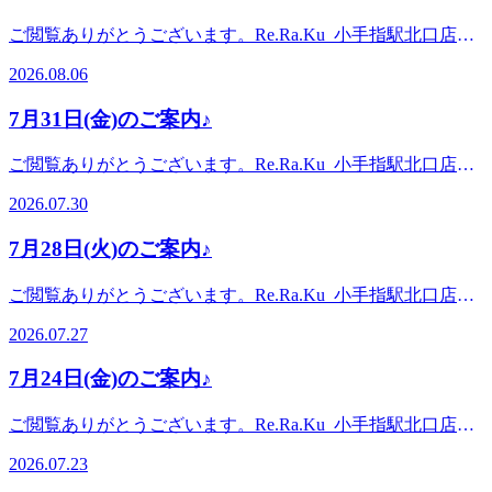
ご閲覧ありがとうございます。Re.Ra.Ku 小手指駅北口店で
す!。・.。・.。・.。・.。・.。・。。・.。・.。・明日8月7
2026.08.06
日(金)は13:30ｰ18:0019:10ｰ21:00までご案内可能となっており
ます♪本日は17:00までご案内可能です
7月31日(金)のご案内♪
☆。・.。・.。・.。・.。・.。・。。・.。・.。・こんにち
は! 本日のブログ担当のナカガワです☆本日は【広島平和記
ご閲覧ありがとうございます。Re.Ra.Ku 小手指駅北口店で
念日】ですね1946年世界初の原子爆弾が投下され約14万人が
す!。・.。・.。・.。・.。・.。・。。・.。・.。・明日7月31
死亡されました被爆者は約56万人、健康被害の影響は計り知
2026.07.30
日(金)は13:30ｰ18:0019:30ｰ21:00までご案内可能となっており
れません歴史的悲劇から人類は目をそむけることなく、犠牲
ます♪本日は19:00までご案内可能です
となった多くの人々の霊を慰め、世界平和を祈る日として広
7月28日(火)のご案内♪
☆。・.。・.。・.。・.。・.。・。。・.。・.。・こんにち
島市で「平和記念日」と定められました現在でも、世界のど
は! 本日のブログ担当のナカガワです☆「暑い!」が口癖にな
こかでは戦争が行われ、尊い命が犠牲になっています世界中
ご閲覧ありがとうございます。Re.Ra.Ku 小手指駅北口店で
っている今日この頃です(笑)本日も雷注意報が出ていますね
の誰もが、どこにいても安心な生活を送ることが出来る日を
す!。・.。・.。・.。・.。・.。・。。・.。・.。・明日7月28
天気の急変も考えられますので、お気を付けください☆とこ
2026.07.27
一人一人が想像する事で現実が変わっていく未来を切望しま
日(火)は11:00～21:00までご案内可能となっております♪本日
ろで昨夜は満月でした♪雲の隙間から顔を見せた満月は美し
す日本に暮らす私たちは恵まれています産まれてきた意味を
は～13:00、16:40～21:00までご案内可能です
すぎました(*^^*)次回は8月28日(金)です心静かに月を愛でる
7月24日(金)のご案内♪
全うするためにも健康な身体を手に入れてくださいRe.Ra.Ku
☆。・.。・.。・.。・.。・.。・。。・.。・.。・こんにち
時間、おすすめです☆さて、本日はご案内可能な時間がござ
では、そのお手伝いが出来ます!本日はご案内可能な時間が
は! 本日のブログ担当のヤマモトです☆暑い日々が続いてお
います今のうちに体調整えておきましょうスタッフ一同お待
ご閲覧ありがとうございます。Re.Ra.Ku 小手指駅北口店で
ございますスタッフ一同お待ちしております
りますが、皆様、体調はいかがでしょうか?私は、先日熱中
ちしております♪・.。・.。・.。・.。・
す!。・.。・.。・.。・.。・.。・。。・.。・.。・明日7月24
☆・.。・.。・.。・.。・*.。・。・.。・.。・.。・.。・
症になってしまいました...!夏大好き、暑いの大得意な私で
2026.07.23
*.。・。・.。・.。・.。・.。・
日(金)は11:00ｰ13:3015:10ｰ21:00までご案内可能となっており
*.。・。・.。・.。・.。・.。・*.。・。マッサージファンに
すが、エアコンの効いた部屋での熱中症...。水分はいつもよ
*.。・。・.。・.。・.。・.。・*.。・。マッサージファンに