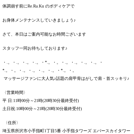
体調崩す前にRe.Ra.Ku のボディケアで
お身体メンテナンスしていきましょう♪
さて、本日はご案内可能なお時間ございます
スタッフ一同お待ちしております♪
・.。・.。・.。・.。・*.。・。・.。・.。・.。・.。・
*.。・。・.。・.。・.。・.。・*.。・。
マッサージファンに大人気♪話題の肩甲骨はがしで肩・首スッキリ♪
〈営業時間〉
平 日:11時00分～21時(20時30分最終受付)
土日祝:10時00分～21時(20時30分最終受付)
〈住所〉
埼玉県所沢市小手指町1丁目5番 小手指タワーズ エバースカイタワー