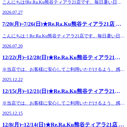
こんにちは!Re.Ra.Ku熊谷ティアラ21店です。毎日暑い日が
ヘッドスパ10分13,200円(税込)➡【120分コース】フット40分
続きますが、皆さまお元気ですか?ただいま当店では、夏限
+ボディ60分+爽快ヘッドスパ20分16,720円 (税
2026.07.27
定の**-5℃の炭酸泡でひんやりリフレッシュ!**【爽快ヘッ
込)―――――――――――――――――――――――――
ドスパ】付きセットメニューご案内中です♪➡【90分コー
こんな方におすすめ◆・頭がぼーっとする/スッキリしな
7/20(月)~7/26(日)★Re.Ra.Ku熊谷ティアラ21店 ご
ス】フット40分+ボディ40分+爽快ヘッドスパ10分13,200円
い・エアコン疲れ・冷えが気になる・首肩の重だるさや眼精
予約空き情報★
(税込)➡【120分コース】 フット40分+ボディ60分+爽快ヘッ
疲労がある方夏のリフレッシュにぴったりのコースとなって
こんにちは！Re.Ra.Ku熊谷ティアラ21店です。毎日暑い日が
ドスパ20分16,720円 (税
おります
続きますが、皆さまお元気ですか？ただいま当店では、夏限
込)―――――――――――――――――――――――――
2026.07.20
☆――――――――――――――――――――――――――
定の**-5℃の炭酸泡でひんやりリフレッシュ!**【爽快ヘッ
こんな方におすすめ◆・頭がぼーっとする/スッキリしな
さらにさらに！！！！8/1～8/31の期間中爽快ヘッドスパをご
ドスパ】付きセットメニューご案内中です♪➡【90分コー
い・エアコン疲れ・冷えが気になる・首肩の重だるさや眼精
12/22(月)~12/28(日)★Re.Ra.Ku熊谷ティアラ21店
利用のお客様に☆☆☆爽快ガラボンくじ☆☆☆引いて頂いて
ス】フット40分+ボディ40分+爽快ヘッドスパ10分13,200円
疲労がある方夏のリフレッシュにぴったりのコースとなって
おります!A賞は爽快ヘッドスパ20分無料券♪当選券はお友達
ご予約空き情報★
(税込)➡【120分コース】 フット40分+ボディ60分+爽快ヘッ
おります
※当店では、お客様に安心してご利用いただけるよう、感染
やご家族にプレゼントも可能です!!皆さまのご来店を心より
ドスパ20分16,720円 (税
☆――――――――――――――――――――――――――
予防対策を徹底しております・施術ごとの手洗い・アルコー
お待ちしております【今週の予約空き状況】
込)―――――――――――――――――――――――――
2025.12.22
週の予約空き状況】──────────※7月27日更新
ル消毒・常時換気および空気清浄機の稼働・スタッフのマス
──────────※8月3日更新※──────────下記の日時に
こんな方におすすめ◆・頭がぼーっとする/スッキリしな
※──────────下記の日時に空きがございます(※随時変
ク着用ご理解とご協力のほど、よろしくお願い申し上げます
空きがございます(※随時変動しますのでご予約はお早め
い・エアコン疲れ・冷えが気になる・首肩の重だるさや眼精
12/15(月)~12/21(日)★Re.Ra.Ku熊谷ティアラ21店
動しますのでご予約はお早めに!)7月27日(月)・今すぐ～
いつもRe.Ra.Ku熊谷ティアラ21店をご利用いただきありがと
に!)8月3日(月)・今すぐ～21:008月4日(火)・10:10～16:00・
疲労がある方夏のリフレッシュにぴったりのコースとなって
21:007月28日(火)・10:10～20:307月29日(水)・10:10～17:20・
ご予約空き情報★
うございます12月も後半に入り、仕事納め・大掃除・年末準
17:25～21:008月5日(水)・10:30～19:30・18:20～21:008月6日
おります
※当店では、お客様に安心してご利用いただけるよう、感染
18:20～21:007月30日(木)・10:10～11:35・12:00～21:007月31
備などで、肩・背中・腰・目が一気に疲れやすい時期となり
(木)・10:10～12:00・19:05～20:008月7日(金)・12:00～21:008
☆――――――――――――――――――――――――――
予防対策を徹底しております・施術ごとの手洗い・アルコー
日(金)・11:00～21:008月1日(土)・10:10～14：45・15:10～
ました――・・――・・――・・――・・――◆“まとめて
月8日(土)・10:10～14:45・13:10～21:008月9日(日)・10:10～
2025.12.15
週の予約空き状況】──────────※7月20日更新
ル消毒・常時換気および空気清浄機の稼働・スタッフのマス
21:008月2日(日)・11：00～21:00※ペアご予約もご相談くだ
ケアしたい週”におすすめの温活――・・――・・――・・
21:00※ペアご予約もご相談ください
※──────────下記の日時に空きがございます(※随時変
ク着用ご理解とご協力のほど、よろしくお願い申し上げます
さい
――・・――冬は冷えによる血行不良で筋肉が固まりやす
―――――――――――――――――――――――――――
12/8(月)~12/14(日)★Re.Ra.Ku熊谷ティアラ21店 ご
動しますのでご予約はお早めに!)7月20日(月)・14:10～21:00
いつもRe.Ra.Ku熊谷ティアラ21店をご利用いただきありがと
―――――――――――――――――――――――――――