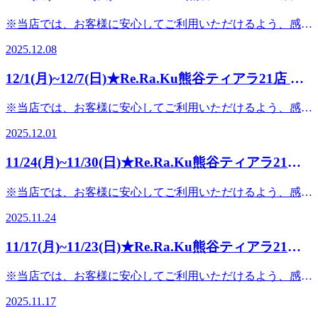
ご予約はお電話・WEB・アプリ・店頭にて承っておりま
く、疲れが溜まりやすくなります・肩甲骨（背中のこわば
(ペアご予約もご相談ください)7月21日(火)・13:00～20:007月
予約空き情報★
ご予約はお電話・WEB・アプリ・店頭にて承っておりま
うございます12月後半は、年間の中でも特に疲労が蓄積しや
す。夏の疲れを感じやすい今こそ、ぜひご自身のケアタイム
り）・肩（作業姿勢の影響）・首（冷えやすさNo.1）・目
※当店では、お客様に安心してご利用いただけるよう、感染
22日(水)・11:00～21:00 (ペアご予約もご相談ください) 7月23
す。夏の疲れを感じやすい今こそ、ぜひご自身のケアタイム
すい時期です仕事・家事・年末準備でバタバタしやすく、気
にご活用ください!※空き状況は7月20日時点の情報ですリア
（集中作業で負担増）・腰（掃除・立ちっぱなし）これらの
予防対策を徹底しております・施術ごとの手洗い・アルコー
日(木)・10:10～18:10・19:00～21:007月24日(金)・11:00～
にご活用ください!※空き状況は7月20日時点の情報ですリア
づいたら肩や首が動かしにくい...そんなお声を多くいただい
ルタイムのご予約状況はお気軽にお問い合せください。
2025.12.08
部位を効率よく温めてケアできるのが、当店の“温活セット
ル消毒・常時換気および空気清浄機の稼働・スタッフのマス
20:00 (ペアご予約もご相談ください)7月25日(土)・10:10～
ルタイムのご予約状況はお気軽にお問い合せください。
ています――・・――・・――・・――・・――◆冬
―――――――――――――――――――――――――――――
コース”です――・・――・・――・・――・・――◆12月
ク着用ご理解とご協力のほど、よろしくお願い申し上げます
21:00 (ペアご予約もご相談ください) 7月26日(日)・10:10～
―――――――――――――――――――――――――――――
の“首・肩・目”は温めながらほぐすと軽さが違う――・・
熊谷ティアラ21店≪営業時間≫10:00～21:00 (最終受付
12/1(月)~12/7(日)★Re.Ra.Ku熊谷ティアラ21店 ご
おすすめ温活コース――・・――・・――・・――・・
いつもRe.Ra.Ku熊谷ティアラ21店をご利用いただきありがと
13:20 ・15:40～21:00 (ペアご予約もご相談ください)※()内は
熊谷ティアラ21店≪営業時間≫10:00～21:00 (最終受付
――・・――・・――・・――冬は血流が滞りやすく、筋肉
20:20)≪住所≫埼玉県熊谷市筑波3-202 熊谷ティアラ21 2階
――【極楽温活セットコース】 80分 ￥11,880 110分
予約空き情報★
うございます12月は“1年の疲れを感じやすい時期 × クリスマ
ご案内可能なコース目安 (例:B60=60分ボディケア)の目安時
20:20)≪住所≫埼玉県熊谷市筑波3-202 熊谷ティアラ21 2階
のこわばりが強く出ます特におすすめの３部位はこちら▼✔
※当店では、お客様に安心してご利用いただけるよう、感染
￥15,510 ➡ ￥15,180オイルフットケア×ボディ×へッドが１回
ス前のご褒美需要”が重なる、とても人気な時期となってお
間です。
首冬は最も冷えやすい部位 太い血管があり、全身の巡りに
予防対策を徹底しております・施術ごとの手洗い・アルコー
で受けられるため、「年末の疲れを総まとめでほぐしたい」
ります――・・――・・――・・――・・――◆冬のご褒美
―――――――――――――――――――――――――――
2025.12.01
直結✔肩・肩甲骨呼吸が浅くなりやすく、姿勢が崩れやすい
ル消毒・常時換気および空気清浄機の稼働・スタッフのマス
というお客様に特に人気です【GU温活コース】 70分／90
ご予約はお電話・WEB・アプリ・店頭にて承っておりま
ケアは「温活」で決まり――・・――・・――・・――・・
時期温めてからほぐすと動きが大きく改善します✔目年末は
ク着用ご理解とご協力のほど、よろしくお願い申し上げます
分／120分 (5％OFF)肩甲骨・骨盤・ヘッドスパから選べる30
す。夏の疲れを感じやすい今こそ、ぜひご自身のケアタイム
――寒くなると筋肉が固まり、血流が滞り、気づいたら肩が
11/24(月)~11/30(日)★Re.Ra.Ku熊谷ティアラ21店
作業量も増え、眼精疲労がピークに目の温活は頭の重さの解
いつもRe.Ra.Ku熊谷ティアラ21店をご利用いただきありがと
分ケア付き集中ケアをしたい方におすすめです【アプリ限
にご活用ください!※空き状況は7月20日時点の情報ですリア
上がらない...という方も増えてきます・肩甲骨：動きが良く
消にも◎これらを効率よくケアできるのが、当店の 温活セ
ご予約空き情報★
うございます12月は寒さで筋肉が縮こまり、疲れが溜まりや
定】 平日40分／月木60忙しい時期でも短時間でリフレッシ
ルタイムのご予約状況はお気軽にお問い合せください。
なり姿勢が整う・肩：呼吸が深くなり、軽さを感じやすい・
※当店では、お客様に安心してご利用いただけるよう、感染
ットコース です――・・――・・――・・――・・
すい季節です――・・――・・――・・――・・――◆冬
ュできるコースです――・・――・・――・・――・・――
―――――――――――――――――――――――――――――
目：頭の重さにもつながる重要部位・首：全身の巡りUPで
予防対策を徹底しております・施術ごとの手洗い・アルコー
――◆12月おすすめ温活コース――・・――・・――・・
は“温めながらほぐす”と効果が出やすい――・・――・・
年末は疲れを溜め込みやすい時期“温めながらほぐす”だけで
熊谷ティアラ21店≪営業時間≫10:00～21:00 (最終受付
2025.11.24
ポカポカに・足： 冷え・むくみ対策に最適これらを効率よ
ル消毒・常時換気および空気清浄機の稼働・スタッフのマス
――・・――【極楽温活セットコース】 80分 ￥11,880
――・・――・・――筋肉は冷えると血管が収縮し、固くな
体の軽さが大きく変わりますぜひ、今年の疲れを今年のうち
20:20)≪住所≫埼玉県熊谷市筑波3-202 熊谷ティアラ21 2階
くケアできるのが、当店の 温活セットコース です――・・
ク着用ご理解とご協力のほど、よろしくお願い申し上げます
110分 ￥15,510 ➡ ￥15,180足・肩・肩甲骨・目へまとめて
りやすくなりますそこでホットピローで温めながら施術を行
に整えて晴れやかな気持ちで年末を迎えませんか？スタッフ
11/17(月)~11/23(日)★Re.Ra.Ku熊谷ティアラ21店
――・・――・・――・・――◆12月おすすめ温活コース
いつもRe.Ra.Ku熊谷ティアラ21店をご利用いただきありがと
アプローチ【GU温活コース】 70分／90分／120分
うことで、血流が促進され、こわばりがほぐれやすくなるん
一同、ご来店を心よりお待ちしております――・・――・・
――・・――・・――・・――・・――【極楽温活セットコ
ご予約空き情報★
うございます11月末は一段と寒さを感じる時期冷えからくる
(5％OFF)肩甲骨・骨盤・ヘッドスパから選べる30分ケア付き
です✔目温めると血流が戻りやすく、頭の重さにも◎✔肩冬
――・・――・・――【今週の予約空き状況】
※当店では、お客様に安心してご利用いただけるよう、感染
ース】 80分 ￥11,880 110分 ￥15,510 ➡ ￥15,180オイ
肩こり・腰の張り、睡眠の質の低下など、お身体の不調を訴
年末特有の“姿勢崩れ疲労”に最適です【アプリ限定】平日・
こそ固まりやすい場所 呼吸も深くなる✔肩甲骨動きが悪く
──────────※12月23日更新※──────────下記の日時
予防対策を徹底しております・施術ごとの手洗い・アルコー
ルフット×全身ボディ×へッドと「冬の弱点部位」をまとめ
える方が増えてまいりましたそんな時期におすすめの、ホッ
月木限定の短時間コースもございます忙しくて長い時間取れ
2025.11.17
なる季節 温めながらほぐすと姿勢改善に✔首首は太い血管
に空きがございます(※随時変動しますのでご予約はお早め
ル消毒・常時換気および空気清浄機の稼働・スタッフのマス
てケアできる人気メニューです【GU温活コース】 70分／
トピロー付き温活メニューをご紹介いたします
ない方にも好評です――・・――・・――・・――・・――
が通る“温活本命部位”✔足冷えやすさ・むくみやすさに繋が
に！)12月22日(月)・10:10～12:40 (オープン時からご案内可