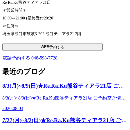
Re.Ra.Ku熊谷ティアラ21店
≪営業時間≫
10:00～21:00 (最終受付20:20)
≪住所≫
埼玉県熊谷市筑波3-202 熊谷ティアラ21 2階
WEB予約する
電話予約する
048-598-7728
最近のブログ
8/3(月)~8/9(日)★Re.Ra.Ku熊谷ティアラ21店 ご予
約空き情報★
8/3(月)~8/9(日)★Re.Ra.Ku熊谷ティアラ21店 ご予約空き情報
★こんにちは!Re.Ra.Ku熊谷ティアラ21店です。8月に入り夏
2026.08.03
真っただ中!!!!毎日暑い日が続きますが、皆さまお元気です
か?ただいま当店では、夏限定の**-5℃の炭酸泡でひんやり
7/27(月)~8/2(日)★Re.Ra.Ku熊谷ティアラ21店 ご予
リフレッシュ!**【爽快ヘッドスパ】付きセットメニューご
約空き情報★
案内中です♪➡【90分コース】フット40分+ボディ40分+爽快