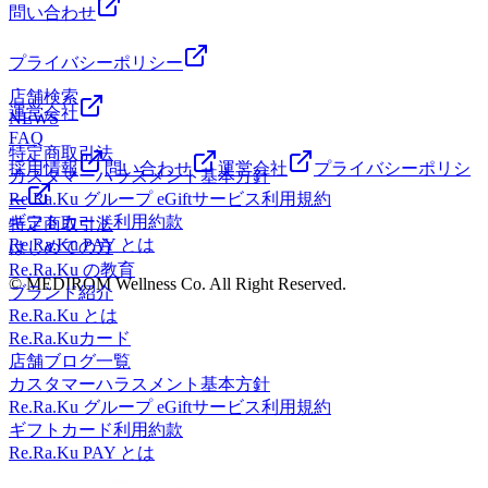
問い合わせ
身体をケアしましょう♪】みなさまのご来店を心よりお待ち
しております♪ 【Re.Ra.Kuルミネ藤沢店】営業時間：10:00～
20:00(最終受付19:30)TEL： 0466-52-6685住所：藤沢市藤沢
プライバシーポリシー
438-1ルミネ藤沢4F
店舗検索
運営会社
NEWS
FAQ
特定商取引法
採用情報
問い合わせ
運営会社
プライバシーポリシ
カスタマーハラスメント基本方針
Re.Ra.Ku グループ eGiftサービス利用規約
ー
ギフトカード利用約款
特定商取引法
Re.Ra.Ku PAY とは
はじめての方
Re.Ra.Ku の教育
© MEDIROM Wellness Co. All Right Reserved.
ブランド紹介
Re.Ra.Ku とは
Re.Ra.Kuカード
店舗ブログ一覧
カスタマーハラスメント基本方針
Re.Ra.Ku グループ eGiftサービス利用規約
ギフトカード利用約款
Re.Ra.Ku PAY とは