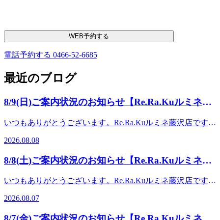
WEB予約する
電話予約する
0466-52-6685
最近のブログ
8/9(日)ご案内状況のお知らせ【Re.Ra.Kuルミネ藤
沢店】
いつもありがとうございます。Re.Ra.Kuルミネ藤沢店です!
日頃からのご愛顧誠にありがとうございます♪お盆期間に突
2026.08.08
入しておりますね!歩数が増えたり、家族サービスなど普段
とはまた違ったお疲れを感じるかと思います。当店ではボデ
8/8(土)ご案内状況のお知らせ【Re.Ra.Kuルミネ藤
ィケアだけでなく、フットケアやタイ古式ストレッチ、多数
沢店】
のオプションメニューと幅広くコースをご準備しておりま
いつもありがとうございます。Re.Ra.Kuルミネ藤沢店です!
す。お疲れの状態に合わせてコースもご相談させていただき
日頃からのご愛顧誠にありがとうございます♪毎日暑いです
ますので気軽にスタッフにお尋ねください! 【本日の空き情
2026.08.07
ね。今日からお盆休みに入る方もいらっしゃるかと思いま
報】1名様: 10:10～2名様: 10:10～※×になっているお時間で
す。帰省の前にボディケアでお身体を整えていきませんか
もご案内できる場合がございます。一度店舗までお電話でお
8/7(金)ご案内状況のお知らせ【Re.Ra.Kuルミネ藤