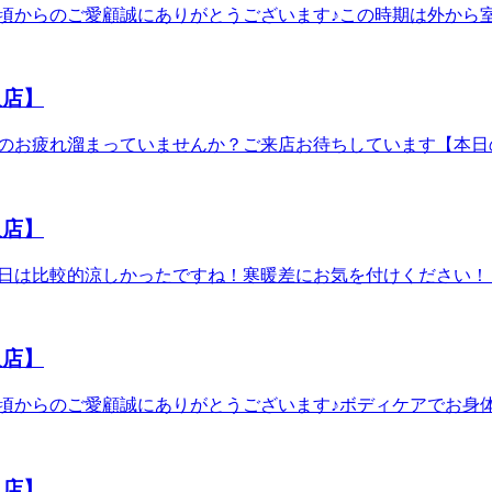
す!日頃からのご愛顧誠にありがとうございます♪この時期は外か
え、様々なオプションメニューも取り揃えておりますので気にな
あります。これらの冷えからお身体の不調を感じたりはしていま
ーーー 予約はこちらから→https://reraku.jp/studio/
: 11:00～※×になっているお時間でもご案内できる場合がござ
ルミネ藤沢店】営業時間：10:00～20:00(最終受付19:30)TEL：
スパ】ーーーーーーーーーーーー今年も大人気コースの"爽快
沢店】
ております。 頭部を始め、首肩周りのお疲れや暑さでなんだか
 爽快セットコース 50分 6,980円 爽快セット
のお疲れ溜まっていませんか？ご来店お待ちしています【本日の空き情報
ております。長い時間受けて頂くとよりお得となっております
電話でお問い合わせください。★8月のおすすめメニュー★ 
えておりますので気になるメニューを組み合わせて受けて頂く事
がやってまいりました！！ひんやり弾ける炭酸泡を使った爽快感
://reraku.jp/studio/luminefujisawa/boo
にもおススメコースとなっております。またリラク系ボディ
00(最終受付19:30)TEL： 0466-52-6685住所：藤沢市藤沢43
沢店】
8,980円 爽快セットコース 90分 9,980円ど
ときをぜひ受けていただければと思います！ ★こちらに加え
日は比較的涼しかったですね！寒暖差にお気を付けください！【本日の空
ーーーーーーーーーーーーーーーーーーーーーーーーーーーー
までお電話でお問い合わせください。★8月のおすすめメニュ
/booking【疲れる前にお身体をケアしましょう♪】みなさまのご来店を心よりお待
の時期がやってまいりました！！ひんやり弾ける炭酸泡を使った
38-1ルミネ藤沢4F
じる方にもおススメコースとなっております。またリラク系
沢店】
分 8,980円 爽快セットコース 90分 9,980
ひとときをぜひ受けていただければと思います！ ★こちらに
す!日頃からのご愛顧誠にありがとうございます♪ボディケアでお身
ーーーーーーーーーーーーーーーーーーーーーーーーーーーー
間でもご案内できる場合がございます。一度店舗までお電話でお問
/booking【疲れる前にお身体をケアしましょう♪】みなさまのご来店を心よりお待
年も大人気コースの"爽快ヘッドスパの時期がやってまいりま
38-1ルミネ藤沢4F
のお疲れや暑さでなんだかだるさを感じる方にもおススメコース
沢店】