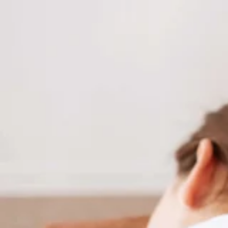
更に、ただいまリラクペイチャージ増額キャンペーン開催中！
1万円以上チャージ・・・3％増額
3万円以上チャージ・・・5％増額
5万円以上チャージ・・・10％増額
と大変お得になっておりますのでこの機会に是非ご利用くださ
【疲れる前にお身体をケアしましょう♪】
みなさまのご来店を心よりお待ちしております♪
【Re.Ra.Kuルミネ藤沢店】
営業時間:10:00～20:00(最終受付19:30)
TEL: 0466-52-6685