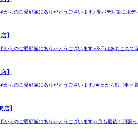
980円 爽快セットコース 70分 8,980円 爽
よりお得となっておりますので、素敵なひとときをぜひ受けてい
日頃からのご愛顧誠にありがとうございます♪ 夏バテ対策にボディケ
合わせて受けて頂く事が可能です♪ ーーーーーーーーーーーー
場合がございます。一度店舗までお電話でお問い合わせください
uminefujisawa/booking【疲れる前にお身体をケアしましょう♪
コースの"爽快ヘッドスパの時期がやってまいりました！！ひ
685住所：藤沢市藤沢438-1ルミネ藤沢4F
暑さでなんだかだるさを感じる方にもおススメコースとなってお
沢店】
爽快セットコース 70分 8,980円 爽快セットコ
なっておりますので、素敵なひとときをぜひ受けていただければ
す!日頃からのご愛顧誠にありがとうございます♪今日はあちこ
て頂く事が可能です♪ ーーーーーーーーーーーーーーーーー
情報】1名様: 11:00～2名様: 11:40～※×になって
fujisawa/booking【疲れる前にお身体をケアしましょう♪】みなさま
ーーーーーーーーーーー【爽快ヘッドスパ】ーーーーーーー
所：藤沢市藤沢438-1ルミネ藤沢4F
感あふれるヘッドスパを夏限定で提供しております。 頭部を始
沢店】
ケアとのお得なセットコースもご準備♪ 爽快セットコー
どの分数でも爽快ヘッドスパが10分付いております。長い時
す!日頃からのご愛顧誠にありがとうございます♪今日から8月!
え、様々なオプションメニューも取り揃えておりますので気にな
バランスの良い食事・質の良い睡眠・適度な運動が最適です。
ーーー 予約はこちらから→https://reraku.jp/studio/
でのほぐしとストレッチを習慣づけてみるのはいかがでしょうか 【
ルミネ藤沢店】営業時間：10:00～20:00(最終受付19:30)TEL：
一度店舗までお電話でお問い合わせください。★7月のおすす
藤沢店】
ヘッドスパの時期がやってまいりました！！ひんやり弾ける炭
かだるさを感じる方にもおススメコースとなっております。
す!日頃からのご愛顧誠にありがとうございます♪7月も最後！頑
ース 70分 8,980円 爽快セットコース 90分 
いるお時間でもご案内できる場合がございます。一度店舗までお電
で、素敵なひとときをぜひ受けていただければと思います！ 
ーー今年も大人気コースの"爽快ヘッドスパの時期がやってま
です♪ ーーーーーーーーーーーーーーーーーーーーーーーー