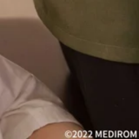
しておりますね!歩数が増えたり、家族サービスなど普段とはま
ョンメニューと幅広くコースをご準備しております。お疲れの
名様: 10:10～※×になっているお時間でもご案内できる場合
【爽快ヘッドスパ】ーーーーーーーーーーーー今年も大人気
定で提供しております。 頭部を始め、首肩周りのお疲れや暑
スもご準備♪ 爽快セットコース 50分 6,980
ね。今日からお盆休みに入る方もいらっしゃるかと思います。帰省
が10分付いております。長い時間受けて頂くとよりお得と
るお時間でもご案内できる場合がございます。一度店舗までお電話でお
ーも取り揃えておりますので気になるメニューを組み合わせて
ーーー今年も大人気コースの"爽快ヘッドスパの時期がやっ
予約はこちらから
首肩周りのお疲れや暑さでなんだかだるさを感じる方にもお
ちしております♪ 【Re.Ra.Kuルミネ藤沢店】営業時間：10:00～
50分 6,980円 爽快セットコース 70分
間受けて頂くとよりお得となっておりますので、素敵なひと