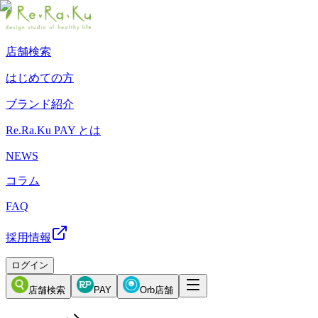
店舗検索
はじめての方
ブランド紹介
Re.Ra.Ku PAY とは
NEWS
コラム
FAQ
採用情報
ログイン
店舗検索
PAY
Orb店舗