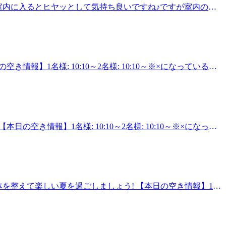
ら室内に入るとヒヤッとして気持ち良いですね♪ですが室内の冷
るメニューを組み合わせて受けて頂く事が可能です♪ ーーー
せんか?週に1回のメンテナンスで体調整えて夏を乗り切って
luminefujisawa/booking【疲れる前にお身体をケアしまし
います。一度店舗までお電話でお問い合わせください。★8月のおす
 0466-52-6685住所：藤沢市藤沢438-1ルミネ藤沢4F
ヘッドスパの時期がやってまいりました！！ひんやり弾ける
だるさを感じる方にもおススメコースとなっております。ま
コース 70分 8,980円 爽快セットコース 90
】1名様: 10:10～2名様: 10:10～※×になっているお
ので、素敵なひとときをぜひ受けていただければと思いま
ーーーーーーーーーーーー【爽快ヘッドスパ】ーーーーーー
が可能です♪ ーーーーーーーーーーーーーーーーーーーーー
あふれるヘッドスパを夏限定で提供しております。 頭部を始
king【疲れる前にお身体をケアしましょう♪】みなさまのご来店を心よりお待
ケアとのお得なセットコースもご準備♪ 爽快セットコー
8-1ルミネ藤沢4F
の分数でも爽快ヘッドスパが10分付いております。長い時
、様々なオプションメニューも取り揃えておりますので気にな
き情報】1名様: 10:10～2名様: 10:10～※×になって
ーーーーーーーーーーーー 予約はこちらから
ー★ ーーーーーーーーーーーー【爽快ヘッドスパ】ーーー
ちしております♪ 【Re.Ra.Kuルミネ藤沢店】営業時間：10:00～
爽快感あふれるヘッドスパを夏限定で提供しております。 頭
ボディケアとのお得なセットコースもご準備♪ 爽快セット
円どの分数でも爽快ヘッドスパが10分付いております。長
加え、様々なオプションメニューも取り揃えておりますので気
体を整えて楽しい夏を過ごしましょう! 【本日の空き情報】1名
ーーーーーーーーーーーーーー 予約はこちらから
い合わせください。★8月のおすすめメニュー★ ーーーーーーー
ちしております♪ 【Re.Ra.Kuルミネ藤沢店】営業時間：10:00～
した！！ひんやり弾ける炭酸泡を使った爽快感あふれるヘッド
となっております。またリラク系ボディケアとのお得なセッ