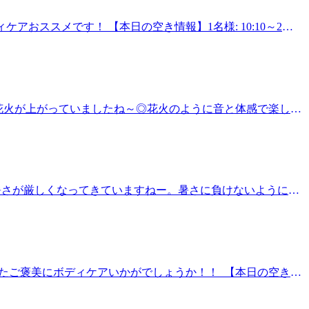
快セットコース 90分 9,980円どの分数でも爽快
ただければと思います！ ★こちらに加え、様々なオプション
アおススメです！ 【本日の空き情報】1名様: 10:10～2名
ーーーーーーーーーーーーーーーーーーーーーーーーーーーー
。★8月のおすすめメニュー★ ーーーーーーーーーーーー
】みなさまのご来店を心よりお待ちしております♪ 【Re.Ra.Kuルミネ藤沢店】
んやり弾ける炭酸泡を使った爽快感あふれるヘッドスパを夏限
ります。またリラク系ボディケアとのお得なセットコースも
ース 90分 9,980円どの分数でも爽快ヘッドスパ
と思います！ ★こちらに加え、様々なオプションメニューも
ちで花火が上がっていましたね～◎花火のように音と体感で楽しみ
ーーーーーーーーーーーーーーーーーーーーーーーーーー 予
いるお時間でもご案内できる場合がございます。一度店舗までお電話
のご来店を心よりお待ちしております♪ 【Re.Ra.Kuルミネ藤沢店】営業時
ーーーーー今年も大人気コースの"爽快ヘッドスパの時期が
め、首肩周りのお疲れや暑さでなんだかだるさを感じる方に
ス 50分 6,980円 爽快セットコース 70分
間受けて頂くとよりお得となっておりますので、素敵なひと
年々暑さが厳しくなってきていますねー。暑さに負けないように免
るメニューを組み合わせて受けて頂く事が可能です♪ ーーー
また、自律神経を整える、体力と血流を上げるために肩甲骨や
luminefujisawa/booking【疲れる前にお身体をケアしまし
本日の空き情報】1名様: 10:10～2名様: 10:10～※×
 0466-52-6685住所：藤沢市藤沢438-1ルミネ藤沢4F
めメニュー★ ーーーーーーーーーーーー【爽快ヘッドス
酸泡を使った爽快感あふれるヘッドスパを夏限定で提供してお
またリラク系ボディケアとのお得なセットコースもご準備♪
張ったご褒美にボディケアいかがでしょうか！！ 【本日の空き情
9,980円どの分数でも爽快ヘッドスパが10分付いてお
話でお問い合わせください。★7月のおすすめメニュー★ ーーーー
★こちらに加え、様々なオプションメニューも取り揃えており
いりました！！ひんやり弾ける炭酸泡を使った爽快感あふれる
ーーーーーーーーーーーーーーーーーーー 予約はこちらから