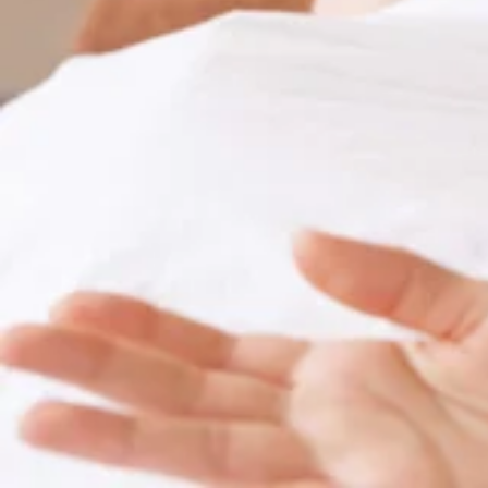
住所:藤沢市藤沢438-1ルミネ藤沢4F
電話予約する
0466-52-6685
最近のブログ
8/9(日)ご案内状況のお知らせ【Re.Ra.Kuルミネ藤
いつもありがとうございます。Re.Ra.Kuルミネ藤沢店で
た違ったお疲れを感じるかと思います。当店ではボディケア
2026.08.08
状態に合わせてコースもご相談させていただきますので気軽にスタッ
がございます。一度店舗までお電話でお問い合わせくださ
8/8(土)ご案内状況のお知らせ【Re.Ra.Kuルミネ藤
コースの"爽快ヘッドスパの時期がやってまいりました！！
さでなんだかだるさを感じる方にもおススメコースとなっ
いつもありがとうございます。Re.Ra.Kuルミネ藤沢店で
円 爽快セットコース 70分 8,980円 爽快セッ
の前にボディケアでお身体を整えていきませんか♪ 【本日の空き情
なっておりますので、素敵なひとときをぜひ受けていただけ
2026.08.07
問い合わせください。★8月のおすすめメニュー★ ーーー
受けて頂く事が可能です♪ ーーーーーーーーーーーーーーー
てまいりました！！ひんやり弾ける炭酸泡を使った爽快感あ
→https://reraku.jp/studio/luminefujisawa
8/7(金)ご案内状況のお知らせ【Re.Ra.Kuルミネ藤
ススメコースとなっております。またリラク系ボディケア
20:00(最終受付19:30)TEL： 0466-52-6685住所：藤沢市藤沢4
8,980円 爽快セットコース 90分 9,980円