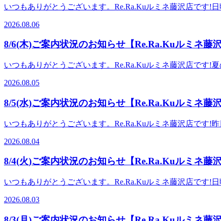
いつもありがとうございます。Re.Ra.Kuルミネ藤沢店で
ときをぜひ受けていただければと思います！ ★こちらに加
えや無防備な足元首元から体温が下がりすぎたりすることも
ーーーーーーーーーーーーーーーーーーーーーーーーーーーーーーーーーーーーー
2026.08.06
いきましょう! 【本日の空き情報】1名様: 10:10～2名様
ょう♪】みなさまのご来店を心よりお待ちしております♪ 【Re.Ra.Ku
すめメニュー★ ーーーーーーーーーーーー【爽快ヘッド
8/6(木)ご案内状況のお知らせ【Re.Ra.Kuルミネ藤
炭酸泡を使った爽快感あふれるヘッドスパを夏限定で提供し
たリラク系ボディケアとのお得なセットコースもご準備♪
いつもありがとうございます。Re.Ra.Kuルミネ藤沢店です!夏
分 9,980円どの分数でも爽快ヘッドスパが10分付い
時間でもご案内できる場合がございます。一度店舗までお
す！ ★こちらに加え、様々なオプションメニューも取り揃
2026.08.05
ーーーーーー今年も大人気コースの"爽快ヘッドスパの時期
ーーーーーーーーーーーーーーーーーーーーーー 予約はこちらから→https
め、首肩周りのお疲れや暑さでなんだかだるさを感じる方
ちしております♪ 【Re.Ra.Kuルミネ藤沢店】営業時間：10:00～20:
8/5(水)ご案内状況のお知らせ【Re.Ra.Kuルミネ藤
ス 50分 6,980円 爽快セットコース 70分 
間受けて頂くとよりお得となっておりますので、素敵なひと
いつもありがとうございます。Re.Ra.Kuルミネ藤沢店です!昨
るメニューを組み合わせて受けて頂く事が可能です♪ ーーー
いるお時間でもご案内できる場合がございます。一度店舗
→https://reraku.jp/studio/luminefujisawa
2026.08.04
ーーーーーーーーー今年も大人気コースの"爽快ヘッドスパ
20:00(最終受付19:30)TEL： 0466-52-6685住所：藤沢市藤沢4
部を始め、首肩周りのお疲れや暑さでなんだかだるさを感
8/4(火)ご案内状況のお知らせ【Re.Ra.Kuルミネ藤
コース 50分 6,980円 爽快セットコース 70
い時間受けて頂くとよりお得となっておりますので、素敵な
いつもありがとうございます。Re.Ra.Kuルミネ藤沢店で
になるメニューを組み合わせて受けて頂く事が可能です♪ ー
様: 10:10～2名様: 10:10～※×になっているお時
→https://reraku.jp/studio/luminefujisawa
2026.08.03
ーーーーー【爽快ヘッドスパ】ーーーーーーーーーーーー今
20:00(最終受付19:30)TEL： 0466-52-6685住所：藤沢市藤沢4
スパを夏限定で提供しております。 頭部を始め、首肩周り
8/3(月)ご案内状況のお知らせ【Re.Ra.Kuルミネ藤