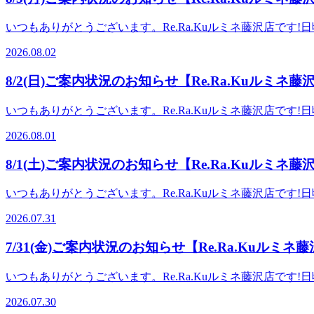
トコースもご準備♪ 爽快セットコース 50分 6,
ヘッドスパが10分付いております。長い時間受けて頂くと
いつもありがとうございます。Re.Ra.Kuルミネ藤沢店です!
メニューも取り揃えておりますので気になるメニューを組み
様: 11:00～※×になっているお時間でもご案内できる
ーーー 予約はこちらから→https://reraku.jp/studio/l
2026.08.02
【爽快ヘッドスパ】ーーーーーーーーーーーー今年も大人気
営業時間：10:00～20:00(最終受付19:30)TEL： 0466-52-6
定で提供しております。 頭部を始め、首肩周りのお疲れや
8/2(日)ご案内状況のお知らせ【Re.Ra.Kuルミネ藤
ご準備♪ 爽快セットコース 50分 6,980円 
が10分付いております。長い時間受けて頂くとよりお得と
いつもありがとうございます。Re.Ra.Kuルミネ藤沢店で
取り揃えておりますので気になるメニューを組み合わせて受け
ながらほぐせる爽快ヘッドスパぜひお試しください！ 【本日の空き
約はこちらから→https://reraku.jp/studio/lumine
2026.08.01
でお問い合わせください。★8月のおすすめメニュー★ ー
間：10:00～20:00(最終受付19:30)TEL： 0466-52-6685住
やってまいりました！！ひんやり弾ける炭酸泡を使った爽快
8/1(土)ご案内状況のお知らせ【Re.Ra.Kuルミネ藤
もおススメコースとなっております。またリラク系ボディ
8,980円 爽快セットコース 90分 9,980円
いつもありがとうございます。Re.Ra.Kuルミネ藤沢店で
ときをぜひ受けていただければと思います！ ★こちらに加
疫を高めて楽しい夏を過ごしましょう♪免疫を高めるには、
ーーーーーーーーーーーーーーーーーーーーーーーーーーーーーーーーーーーーー
2026.07.31
股関節のストレッチも効果があります。8月を乗り切る為にもリラク
ょう♪】みなさまのご来店を心よりお待ちしております♪ 【Re.Ra.Ku
になっているお時間でもご案内できる場合がございます。
7/31(金)ご案内状況のお知らせ【Re.Ra.Kuルミネ
パ】ーーーーーーーーーーーー今年も大人気コースの"爽快
ります。 頭部を始め、首肩周りのお疲れや暑さでなんだ
いつもありがとうございます。Re.Ra.Kuルミネ藤沢店で
爽快セットコース 50分 6,980円 爽快セットコ
報】1名様: 10:10～2名様: 10:10～※×になって
ります。長い時間受けて頂くとよりお得となっておりますの
2026.07.30
ーーーーーーーー【爽快ヘッドスパ】ーーーーーーーーーー
ますので気になるメニューを組み合わせて受けて頂く事が可能