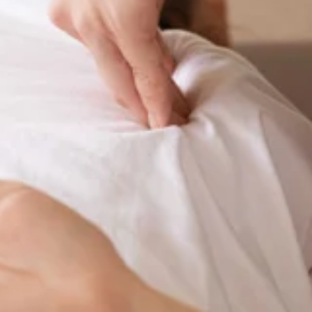
WEB予約する
沢店】
す!日頃からのご愛顧誠にありがとうございます♪お盆期間に突入
だけでなく、フットケアやタイ古式ストレッチ、多数のオプシ
フにお尋ねください! 【本日の空き情報】1名様: 10:10～2
い。★8月のおすすめメニュー★ ーーーーーーーーーーーー
沢店】
ひんやり弾ける炭酸泡を使った爽快感あふれるヘッドスパを夏限
ております。またリラク系ボディケアとのお得なセットコー
す!日頃からのご愛顧誠にありがとうございます♪毎日暑いです
トコース 90分 9,980円どの分数でも爽快ヘッドスパ
報】1名様: 10:10～2名様: 11:00～※×になってい
ればと思います！ ★こちらに加え、様々なオプションメニュ
ーーーーーーーーー【爽快ヘッドスパ】ーーーーーーーーー
ーーーーーーーーーーーーーーーーーーーーーーーーーーーー 
ふれるヘッドスパを夏限定で提供しております。 頭部を始め、
/booking【疲れる前にお身体をケアしましょう♪】みなさまのご来店を心よりお待
沢店】
とのお得なセットコースもご準備♪ 爽快セットコース 
38-1ルミネ藤沢4F
どの分数でも爽快ヘッドスパが10分付いております。長い時