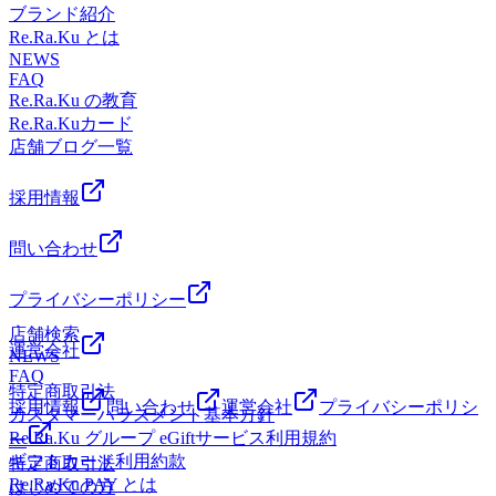
て、どんよりした気分も軽くなった！」と、嬉しいお声をた
ブランド紹介
くさんいただいております♪雨の日はお出かけもおっくうに
Re.Ra.Ku とは
なりがちですが、銀座でのショッピング合間や会社帰りに、
NEWS
FAQ
心と身体をリフレッシュしにきませんか？
Re.Ra.Ku の教育
Re.Ra.Kuカード
店舗ブログ一覧
採用情報
問い合わせ
プライバシーポリシー
店舗検索
運営会社
NEWS
FAQ
特定商取引法
採用情報
問い合わせ
運営会社
プライバシーポリシ
カスタマーハラスメント基本方針
Re.Ra.Ku グループ eGiftサービス利用規約
ー
ギフトカード利用約款
特定商取引法
Re.Ra.Ku PAY とは
はじめての方