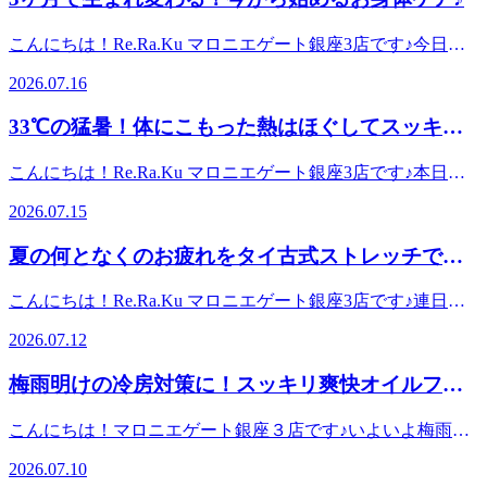
期特有の蒸し暑さや、室内のエアコンによる冷えが重なる
えてほぐすことで、筋肉のこわばり・柔軟性へのアプローチ
分からのご案内が可能です！！お仕事の合間やお出かけの休
と、足元には特にむくみや疲労が溜まりやすくなってしまい
をしていきます。当店はマロニエゲート銀座3の中にござい
こんにちは！Re.Ra.Ku マロニエゲート銀座3店です♪今日は
憩がてら是非一度リラクに来て施術を受けに来てください
ます。そんな三連休明けのお疲れにおすすめなのが【オイル
ますので、お買い物やお仕事帰りにも気軽にお越しいただけ
ジメジメとした湿気が強く、ベタつく汗に悩まされますね。
(^^)/皆様のご来店心よりお待ちしておりますm(__)m
フットケア】です！足裏の反射区をじんわり刺激しながら、
2026.07.16
ます。本日もまだお時間の枠に空きがございます！足元に気
「なんか起きても身体が重だるい…」「疲れが取れにく
オイルを使って足首からふくらはぎにかけて丁寧にほぐして
を付けてお越しくださいね。スタッフ一同、皆様のご来店を
い…」と感じていませんか？実は、湿気による気圧の変化や
いきます。滞りがちな血行やリンパの流れを促し、溜まった
33℃の猛暑！体にこもった熱はほぐしてスッキ
心よりお待ちしております♪
冷房による冷えは、自律神経を乱し、お身体をこわばらせる
老廃物の排出をサポートすることで、施術後は足が驚くほど
リ！
原因になります。さらに、うまく汗をかけないと老廃物が溜
軽やかに！３０分で足裏、４０分でふくらはぎも！、６０分
こんにちは！Re.Ra.Ku マロニエゲート銀座3店です♪本日も
まりやすくなり、お身体の循環も滞りがちになってしまいま
で膝周りと満遍なくほぐせます。そしてオイルも３種類の香
33℃を超える厳しい暑さですね🌞外を少し歩くだけで汗が吹
す。そこでおすすめなのが、Re.Ra.Kuの「ほぐし＆ストレッ
2026.07.15
りから選べるので、今日の気分に合わせてお選びください♪
き出しますが、冷房の効いた室内に入ると一気に体が冷え、
チ」です！固まった筋肉をじんわりとほぐし、肩甲骨を中心
連休明けのお仕事モードへの切り替えや、重だるいお足元の
自律神経が乱れやすくなります。「なんだか体が重だる
にしっかりストレッチすることで、血行が促されて全身の巡
夏の何となくのお疲れをタイ古式ストレッチです
リフレッシュに、ぜひオイルフットケアをお試しください♪
い…」「夜、寝苦しくて疲れが取れない…」そんな不調を感
りがスムーズになります。今のうちからお身体の巡りを整え
本日も皆様のご来店を、スタッフ一同心よりお待ちしており
っきり
じていませんか？実は暑さによって自律神経が乱れると、体
ておくことで、内側からの「3ヶ月後の健やかな身体の生ま
こんにちは！Re.Ra.Ku マロニエゲート銀座3店です♪連日、
ます！
温調節がうまくできなくなり、体内に「熱がこもった状態」
れ変わり（新陳代謝）」を強力にサポートします！「湿気や
夏の暑さで身体が重だるくなりやすい季節ですね。そんな時
になりやすいのです。熱がこもると筋肉が緊張し、肩こりや
2026.07.12
汗に負けない、すっきり軽いお身体」を目指して、ぜひ一度
こそおすすめなのが、ゆったりとしたストレッチで全身を伸
頭痛、だるさを引き起こす原因にもつながります。そんなと
当店で全身をしっかりほぐしてみませんか？１日のスッキリ
ばす タイ古式ストレッチ。呼吸が深まり、滞りやすい巡り
きこそ、当店の「ストレッチ＆ボディケア」で心身をほぐし
梅雨明けの冷房対策に！スッキリ爽快オイルフッ
だけではなく、未来の自分の為に今からケアをしていきまし
がスッと整うので、暑さによる疲労感のリセットにぴったり
ませんか？固まった肩甲骨まわりを中心にしっかりほぐすこ
ょう！皆様のご来店を、スタッフ一同心よりお待ちしており
ト
です。今日はありがたいことにご予約が埋まりやすい状況と
とで、血行が促進され、体に溜まった熱や老廃物の排出を促
こんにちは！マロニエゲート銀座３店です♪いよいよ梅雨が
ます！
なっております。ご希望の時間帯がある方は、ぜひ オンラ
します。施術後は、お身体がじんわりと軽くなり、余分な余
明け、本格的な夏がやってきましたね。毎日暑い日が続きま
イン予約 をご利用ください。リアルタイムで空き状況をご
2026.07.10
熱がスッキリ抜けていくような心地よさを実感していただけ
すが、室内に入ると「冷房が効きすぎていて寒い…」と感じ
確認いただけるので、スムーズにご案内できます。夏の疲れ