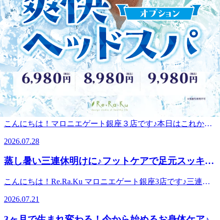
こんにちは！マロニエゲート銀座３店です♪本日、12：00～
21：00（最終受付20：15）上記の時間でご案内が可能です！
2026.08.04
今日は久々に天気と気温がとても心地よく過ごしやすい日で
すね！ここ最近に比べるとお出かけなどもしやすいと思うの
もみほぐしとストレッチ、一緒に受けてみません
で是非気分転換でリラクに来て全身スッキリさせましょう♪
か？
気温は良いですが、体内の水分は減っていくのでコマメな水
こんにちは！マロニエゲート銀座３店です♪本日、11：00～
分補給は忘れないようにしましょう！ 本日のおすすめコー
21：00（最終受付20：15）上記の時間でご案内が可能です！
スタイ古式ストレッチコースリラクのタイ古式は下半身から
2026.07.30
梅雨が明けてここ数日は猛暑日が続いていますね💦去年の夏
中心に全身をじっくりストレッチするコースです。タイ古式
とはまた違った暑さで今年は湿度が高い日が多いですが体内
と聞くと痛いのかな、、と思う方も多いと思いますが安心し
【湿気・気圧対策】雨の日こそリラクでリフレッ
の水分は汗をかく分出ていってしまっているので水分補給を
てください！リラクのタイ古式は痛みを伴う事が無く気持ち
シュ！
忘れずお仕事やお出かけ中でもこまめな休息を取るようにし
の良いくらいの力加減で筋肉や関節をしっかりストレッチし
こんにちは！マロニエゲート銀座３店です♪本日はこれから
てください！ 来月からが真夏の本番！本日おすすめのコー
ていきます。デスクワークなどで全身ガチガチの方・立ち仕
雨のなりそうですね...雨の日は足元が冷えやすく、湿気や気
ス【リフレッシュコース】リラクのリフレッシュコースは通
2026.07.28
事や歩きっぱなしで足腰がお辛い方にはぴったりのコースで
圧の変化でお身体の「だるさ」や「重さ」を感じやすくなり
常のボディケアにストレッチが加わったコースです！もみほ
す(*^-^*)リラクのタイ古式は最短60分からのご案内が可能な
ます。「雨だから外出はおっくうだな...」という日こそ、駅
ぐしだけよりも筋肉自体がしっかり伸びるので施術後は今ま
蒸し暑い三連休明けに♪フットケアで足元スッキ
のでお仕事の合間やお出かけの休憩がてら是非受けに来てく
近で濡れずにお立ち寄りいただける当サロンでリフレッシュ
で以上にお身体スッキリしますよ♪リフレッシュコースの中
ださい。皆様のご来店、楽しみにお待ちしております♪
リ！
しませんか？【雨の日・火曜日のおすすめケア】★フットケ
でも上半身中心・下半身中心とコースを選択できるのでご来
こんにちは！Re.Ra.Ku マロニエゲート銀座3店です♪三連休
ア足裏のツボを刺激し、お足元の血行を促進！重だるさや冷
店の際にお疲れの箇所に合わせて担当のスタッフとコースを
が明けましたが、皆様いかがお過ごしでしょうか？連休中の
えの解消に効果的です。★肩甲骨ケア（オプションの為、メ
2026.07.21
決めましょう。デスクワークなどで肩首周りにお疲れを感じ
お出かけや移動で、「足が重だるい…」「疲れが残ってい
インコースと組み合わせ）通常ではほぐしきれない、ローテ
ている方、立ち仕事や歩き疲れで足腰にお疲れを感じている
る」と感じている方も多いかもしれません。さらに、この時
ーターカフという肩・肩甲骨の深層の筋肉をストレッチを加
3ヶ月で生まれ変わる！今から始めるお身体ケア♪
方にはぴったりのコースです！リフレッシュコースは最短60