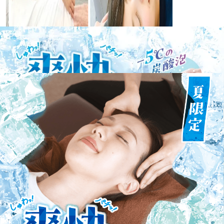
WEB予約する
電話予約する
03-6228-7663
最近のブログ
今日のような過ごしやすい気温の日は是非リラク
へ！