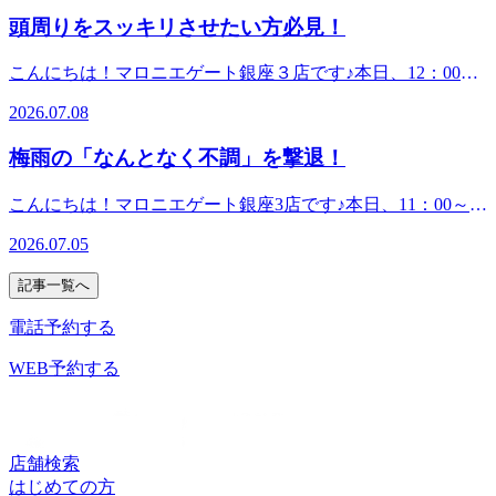
ますよ！涼しい店内で、夏の疲れをリセットしにいらしてく
ることはありませんか？実は、夏の冷房は足元を急激に冷や
を感じたら、ぜひマロニエゲート銀座3店で身体を整えにい
頭周りをスッキリさせたい方必見！
ださい。皆様のご来店を、スタッフ一同心よりお待ちしてお
してしまいます。足元が冷えると血行が滞り、だるさや重
らしてください。皆さまのご来店を心よりお待ちしておりま
ります！
さ、むくみの原因になってしまうことも…。そんな夏の冷え
す。
こんにちは！マロニエゲート銀座３店です♪本日、12：00～
やだるさでお悩みの方におすすめなのが、当店の「オイルフ
21：00（最終受付20：15）上記の時間でご案内が可能です！
ットケア」です！足裏の反射区を刺激したあと、ふくらはぎ
2026.07.08
今年は去年に比べると気温が下がっていますが代りに蒸し暑
をオイルを使ってじっくりとケアしていきます。冷房で冷え
い日が続いていますね💦気温が高くなくても身体の水分はな
固まった筋肉をほぐし、血行を促進することで、施術後は驚
梅雨の「なんとなく不調」を撃退！
くなっていくので水分補給を小まめにするようにしましょ
くほど足元がポカポカと軽くなりますよ。立ち仕事やデスク
う！【真夏の猛暑日に向けた本日のおすすめコース】爽快ヘ
ワークで足のむくみが気になる方はもちろん、なんとなく体
こんにちは！マロニエゲート銀座3店です♪本日、11：00～
ッドスパ爽快ヘッドスパは通常のヘッドスパに炭酸泡を付け
がだるいと感じる方にもピッタリのコースです。すっきり爽
21：00（最終受付20：15）上記の時間でご案内可能です♪土
て施術をする暑い日に特化しているオプションメニュー！セ
2026.07.05
快な足元で、この夏を元気に乗り切りましょう！皆様のご来
日・祝は予約が埋まりやすくなっておりますので、オンライ
ットコースはボディorフットケアに組み合わせて受けれるコ
店を、スタッフ一同心よりお待ちしております。
ンからのご予約を推奨いたします。最近、雨が続いて『体が
ースです！－5度の炭酸泡を頭につけて施術をすることでよ
記事一覧へ
重だるい』『頭がすっきりしない』と感じる事はありません
り血行が良くなり頭や目の周りがとってもスッキリします♪
か？実は梅雨の低気圧や高湿度は、自律神経を乱し、血行不
電話予約する
今までヘッドスパを受けた事のある方はもちろん、初めての
良を引き起こす大きな原因になります。そんな梅雨特有の
方も大歓迎です！！爽快ヘッドスパのセットコースは最短50
『なんとなく不調』には、当店のストレッチ＆ボディケアが
WEB予約する
分から受けられるのでお仕事の合間やお出かけの休憩がてら
おすすめです！特に、ガチガチになりやすい肩甲骨まわりを
是非一度受けに来てください(^^)/皆様のご来店心よりお待ち
ほぐすことで、姿勢が整い、呼吸が深くなります。酸素が全
しております！
身に行き渡ることで、どんよりした頭や重い身体もスッキリ
しますよ！実際にご来店されたお客様からも、「頭が重かっ
店舗検索
たけど、施術後は視界までスッキリした！」「体が軽くなっ
はじめての方