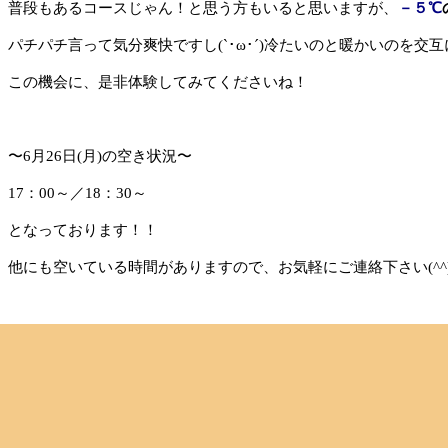
普段もあるコースじゃん！と思う方もいると思いますが、
－５℃
パチパチ言って気分爽快ですし(`･ω･´)冷たいのと暖かいのを交互
この機会に、是非体験してみてくださいね！
〜6月26日(月)の空き状況〜
17：00～／18：30～
となっております！！
他にも空いている時間がありますので、お気軽にご連絡下さい(^^
ReRaKu目黒
平日 13：00〜22：00（最終受付21：00）
土日祝 12：00〜22：00（最終受付21：00）