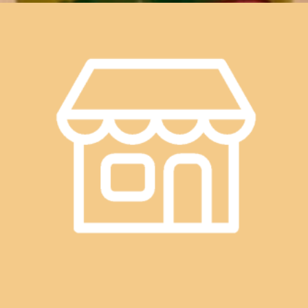
WEB予約する
電話予約する
03-3491-0212
最近のブログ
本日の空き状況☆ReRaKu目黒店
こんにちは、ReRaKu目黒店です！日差しは強いですが、風
が気持ち良い水曜日。今週も、もうひと頑張りですね。
2026.08.05
Re.Ra.Ku目黒店は本日も、皆様を笑顔でお待ちしています。
１2時30分よりご予約いただけます。※ご予約状況は都度変
本日の空き状況☆ReRaKu目黒店
わりますのでご注意ください。スタッフ一同心よりお待ちし
ております。最後までお読みいただいてありがとうございま
こんにちは、ReRaKu目黒店です！昨日までの少し息のつけ
す。Re.Ra.Ku目黒店12：30～21：00（最終受付20：20）
る気温から、また猛暑の一日に逆戻りですね。エアコンによ
TEL．．．03-3491-0212＃目黒＃目黒川＃目黒駅近＃JR山手
2026.07.29
る冷えすぎや外との温度差で疲れがたまるモードになってい
線＃都営三田線＃東急目黒線＃東京メトロ南北線＃もみほぐ
ませんか？お休みの日のリフレッシュや、お仕事帰りのご利
し＃リラクゼーション＃肩こり＃土日祝営業
本日の空き状況☆ReRaKu目黒店
用もお待ちしています。Re.Ra.Ku目黒店は本日も、皆様を笑
顔でお待ちしています。１2時30分よりご予約いただけま
こんにちは、ReRaKu目黒店です！週の真ん中水曜日！！今
す。※ご予約状況は都度変わりますのでご注意ください。ス
週は、連休明けから猛暑ですね。体調管理しっかりしておき
タッフ一同心よりお待ちしております。最後までお読みいた