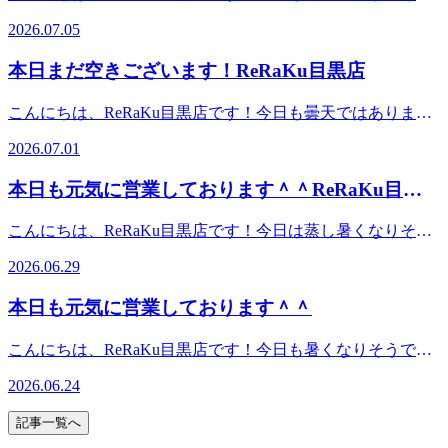
30～21：00（最終受付20：20）TEL．．．03-3491-0212＃目
りそうですね。朝晩は過ごしやすい時間帯もあったりします
黒＃目黒川＃目黒駅近＃JR山手線＃都営三田線＃東急目黒
2026.07.05
が雨も降ったりしてなんとなくスッキリしませんね。そんな
線＃東京メトロ南北線＃もみほぐし＃リラクゼーション＃肩
時にはRe.Ra.Kuの『爽快ヘッドスパ』がおすすめです。いつ
こり＃土日祝営業
本日まだ空きございます！ReRaKu目黒店
ものヘッドスパにプラスするだけで、リラックス&amp;爽快
の心地よさで、頭回りの血流をうながしてくれるので気分も
こんにちは、ReRaKu目黒店です！今日も曇天ではあります
上がります。ぜひ一度お試し下さい！ReRaKu目黒店は本日
が、朝から蒸し暑いですね。緑道のアジサイもだんだんとく
も皆様のご来店を笑顔でお待ちしております！７月５日
2026.07.01
すんだ色になってきましたが、私は少しくすんだ色味も好き
（日）空き状況１２時１０分よりご予約いただけます。※ご
なので、写真に撮って楽しんだりしています。些細な楽しみ
予約状況は都度変わりますのでご注意ください。スタッフ一
本日も元気に営業しております＾＾ReRaKu目黒
を日常の中に取り入れると気分が変わるのでおすすめです。
同心よりお待ちしております。最後までお読みいただいてあ
店
もちろん、ReRaKuでリラックスする事もおすすめですよ！
りがとうございます。Re.Ra.Ku目黒店12：30～21：00（最終
こんにちは、ReRaKu目黒店です！今日は蒸し暑くなりそう
ReRaKu目黒店は本日も皆様のご来店を笑顔でお待ちしてお
受付20：20）TEL．．．03-3491-0212＃目黒＃目黒川＃目黒
ですね。天候不順が続くとなんとなくでも元気が出なかった
ります！７月１日（水）空き状況１２時４０分よりご予約い
2026.06.29
駅近＃JR山手線＃都営三田線＃東急目黒線＃東京メトロ南
り、頭が重く感じられたりするかと思います。ゆっくりお風
ただけます。※ご予約状況は都度変わりますのでご注意くだ
北線＃もみほぐし＃リラクゼーション＃肩こり＃土日祝営業
呂に入ったり、温かい物を食べたり、有酸素運動をしたり、
さい。スタッフ一同心よりお待ちしております。最後までお
本日も元気に営業しております＾＾
リラックスして過ごせたら良いのですが…そんな時間が取れ
読みいただいてありがとうございます。Re.Ra.Ku目黒店12：
ない時にホッと一息ついてみませんか？ReRaKu目黒店は本
30～21：00（最終受付20：20）TEL．．．03-3491-0212＃目
こんにちは、ReRaKu目黒店です！今日も暑くなりそうです
日も皆様のご来店を笑顔でお待ちしております！ ６月２９
黒＃目黒川＃目黒駅近＃JR山手線＃都営三田線＃東急目黒
ね。南の方には台風が二つも発生していて明日からの天気も
日（月）空き状況１5時０５分よりご予約いただけます。※
2026.06.24
線＃東京メトロ南北線＃もみほぐし＃リラクゼーション＃肩
気になりますが、体調お変わりありませんか？早くもエアコ
ご予約状況は都度変わりますのでご注意ください。スタッフ
こり＃土日祝営業
ンによる冷えを感じている方もいらっしゃいます。そんな時
一同心よりお待ちしております。最後までお読みいただいて
記事一覧へ
にも、リラックスして体調整えてみませんか？今日も
ありがとうございます。Re.Ra.Ku目黒店12：30～21：00（最