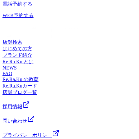
ReRaKu目黒店は皆様のご来店を笑顔でお待ちしておりま
電話予約する
終受付20：20）TEL．．．03-3491-0212＃目黒＃目黒川＃目
す！ ６月２４日（水）空き状況１４時００分よりご予約い
黒駅近＃JR山手線＃都営三田線＃東急目黒線＃東京メトロ
ただけます。※ご予約状況は都度変わりますのでご注意くだ
WEB予約する
南北線＃もみほぐし＃リラクゼーション＃肩こり＃土日祝営
さい。スタッフ一同心よりお待ちしております。最後までお
業
読みいただいてありがとうございます。Re.Ra.Ku目黒店12：
30～21：00（最終受付20：20）TEL．．．03-3491-0212＃目
黒＃目黒川＃目黒駅近＃JR山手線＃都営三田線＃東急目黒
店舗検索
線＃東京メトロ南北線＃もみほぐし＃リラクゼーション＃肩
はじめての方
こり＃土日祝営業
ブランド紹介
Re.Ra.Ku とは
NEWS
FAQ
Re.Ra.Ku の教育
Re.Ra.Kuカード
店舗ブログ一覧
採用情報
問い合わせ
プライバシーポリシー