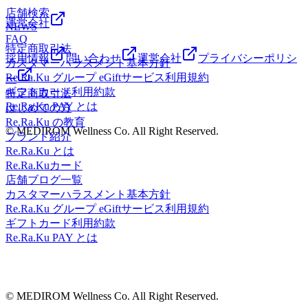
店舗検索
運営会社
NEWS
FAQ
特定商取引法
採用情報
問い合わせ
運営会社
プライバシーポリシ
カスタマーハラスメント基本方針
Re.Ra.Ku グループ eGiftサービス利用規約
ー
ギフトカード利用約款
特定商取引法
Re.Ra.Ku PAY とは
はじめての方
Re.Ra.Ku の教育
© MEDIROM Wellness Co. All Right Reserved.
ブランド紹介
Re.Ra.Ku とは
Re.Ra.Kuカード
店舗ブログ一覧
カスタマーハラスメント基本方針
Re.Ra.Ku グループ eGiftサービス利用規約
ギフトカード利用約款
Re.Ra.Ku PAY とは
© MEDIROM Wellness Co. All Right Reserved.