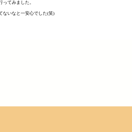
行ってみました。
ないなと一安心でした(笑)
期になるんだなと季節も感じる事も出来て、久ぶりに心が癒された感じ
思います。
)