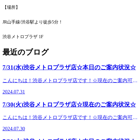
【場所】
JR山手線/渋谷駅より徒歩5分！
渋谷メトロプラザ 1F
最近のブログ
7/31(水)渋谷メトロプラザ店☆本日のご案内状況☆
こんにちは！渋谷メトロプラザ店です！☆現在のご案内可能
時間です☆１２：００～１８：００ ♪皆さまのお越しを、ス
2024.07.31
タッフ一同心よりお待ちしております
♪☆☆☆☆☆☆☆☆☆☆☆☆☆☆☆☆☆☆☆☆☆☆☆☆☆☆
7/30(火)渋谷メトロプラザ店☆現在のご案内状況☆
今年もやりますっ！7月限定オプション！！☆★ 爽快ヘッド
スパ ★☆ 従来のアイヘッドに加え、-5℃の炭酸泡を頭にお
こんにちは！渋谷メトロプラザ店です！☆現在のご案内可能
当てします！頭は肩や首の筋肉とも繋がっているので、肩や
時間です☆１８：５５～２１：００ ♪皆さまのお越しを、ス
首のお疲れがある方にも大変オススメです♪♪どんどん暑くな
2024.07.30
タッフ一同心よりお待ちしております
ってきて直射日光で熱が頭にこもりやすくなってきま
♪☆☆☆☆☆☆☆☆☆☆☆☆☆☆☆☆☆☆☆☆☆☆☆☆☆☆
す。。-5℃の泡でヒンヤリと熱を冷ますのにもってこい！ ひ