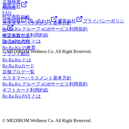
店舗検索
運営会社
NEWS
FAQ
特定商取引法
採用情報
問い合わせ
運営会社
プライバシーポリシ
カスタマーハラスメント基本方針
Re.Ra.Ku グループ eGiftサービス利用規約
ー
ギフトカード利用約款
特定商取引法
Re.Ra.Ku PAY とは
はじめての方
Re.Ra.Ku の教育
© MEDIROM Wellness Co. All Right Reserved.
ブランド紹介
Re.Ra.Ku とは
Re.Ra.Kuカード
店舗ブログ一覧
カスタマーハラスメント基本方針
Re.Ra.Ku グループ eGiftサービス利用規約
ギフトカード利用約款
Re.Ra.Ku PAY とは
© MEDIROM Wellness Co. All Right Reserved.