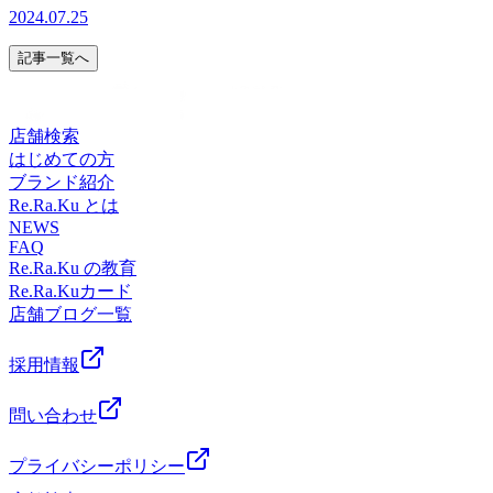
時間です☆１４：４０～１６：００１７：１０～１９：１
り徒歩5分！渋谷メトロプラザ 1F
首のお疲れがある方にも大変オススメです♪♪どんどん暑くな
2024.07.25
業時間】平日12:00～21:00土曜11:00～21:00日祝11:00～
５ ♪皆さまのお越しを、スタッフ一同心よりお待ちしており
ってきて直射日光で熱が頭にこもりやすくなってきま
20:00※月曜日定休※＝＝＝＝＝＝＝＝＝＝＝＝＝【アクセ
ます
す。。-5℃の泡でヒンヤリと熱を冷ますのにもってこい！ ひ
記事一覧へ
ス】《JR東日本》 山手線、湘南新宿ライン、埼京線《東
♪☆☆☆☆☆☆☆☆☆☆☆☆☆☆☆☆☆☆☆☆☆☆☆☆☆☆
んやり・パチパチと弾ける炭酸泡でスッキリ爽快！暑～い夏
急》 東横線、田園都市線《京王》 井の頭線《東京メトロ》
今年もやりますっ！7月限定オプション！！☆★ 爽快ヘッド
を乗り越えましょう！！(^-
銀座線、半蔵門線、副都心線【場所】 JR山手線/渋谷駅よ
スパ ★☆ 従来のアイヘッドに加え、-5℃の炭酸泡を頭にお
^)☆☆☆☆☆☆☆☆☆☆☆☆☆☆☆☆☆☆☆☆☆☆☆☆☆☆
り徒歩5分！渋谷メトロプラザ 1F
店舗検索
当てします！頭は肩や首の筋肉とも繋がっているので、肩や
業時間】平日12:00～21:00土曜11:00～21:00日祝11:00～
はじめての方
首のお疲れがある方にも大変オススメです♪♪どんどん暑くな
20:00※月曜日定休※＝＝＝＝＝＝＝＝＝＝＝＝＝【アクセ
ブランド紹介
ってきて直射日光で熱が頭にこもりやすくなってきま
ス】《JR東日本》 山手線、湘南新宿ライン、埼京線《東
Re.Ra.Ku とは
す。。-5℃の泡でヒンヤリと熱を冷ますのにもってこい！ ひ
急》 東横線、田園都市線《京王》 井の頭線《東京メトロ》
NEWS
んやり・パチパチと弾ける炭酸泡でスッキリ爽快！暑～い夏
銀座線、半蔵門線、副都心線【場所】 JR山手線/渋谷駅よ
FAQ
を乗り越えましょう！！(^-
り徒歩5分！渋谷メトロプラザ 1F
Re.Ra.Ku の教育
^)☆☆☆☆☆☆☆☆☆☆☆☆☆☆☆☆☆☆☆☆☆☆☆☆☆☆
Re.Ra.Kuカード
業時間】平日12:00～21:00土曜11:00～21:00日祝11:00～
店舗ブログ一覧
20:00※月曜日定休※＝＝＝＝＝＝＝＝＝＝＝＝＝【アクセ
ス】《JR東日本》 山手線、湘南新宿ライン、埼京線《東
採用情報
急》 東横線、田園都市線《京王》 井の頭線《東京メトロ》
銀座線、半蔵門線、副都心線【場所】 JR山手線/渋谷駅よ
問い合わせ
り徒歩5分！渋谷メトロプラザ 1F
プライバシーポリシー