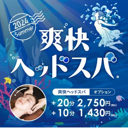
平日
12:00～21:00
土曜
11:00～21:00
日祝
11:00～20:00
※月曜日定休※
＝＝＝＝＝＝＝＝＝＝＝＝＝
【アクセス】
《JR東日本》 山手線、湘南新宿ライン、埼京線
《東急》 東横線、田園都市線
《京王》 井の頭線
《東京メトロ》 銀座線、半蔵門線、副都心線