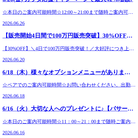
-------------------------------------------------------こんにちは!Re.Ra.Ku
疲れの箇所に合わせたご提案もさせて頂きますのでお気軽に
フットケアにもオススメです☆香りも選べるので気になる方
きます
パサージオ西新井店です。今日から７月ですね！暑さと湿度
ご来店下さいね♪Re.Ra.Kuでお得に健康習慣を始めましょ
はお気軽にスタッフにお声掛け下さい♪お客様のお疲れ箇所
^^★☆★☆★☆★☆★☆★☆★☆★☆★☆★☆★☆★☆★☆
☆本日のご案内可能時間☆12:00～21:00まで随時ご案内可能
で身体が重く感じている方もいるのでは？リラクでぜひお身
う！皆さまのご来店、心よりお待ちしています
に合ったコースをご一緒に考えていきます^^みなさまのご来
マッサージよりも気持ちいい!【肩甲骨ストレッチ】と【股
です。(最終受付20:20※30分コースの場合)☆ペアでのご案内
体全体をリフレッシュさせましょう♪とくに夏季限定の「爽
♪★☆★☆★☆★☆★☆★☆★☆★☆★☆★☆★☆★☆★☆
2026.06.26
店心よりお待ちしております!
関節ストレッチ】を取り入れたリラク系ボディケアRe.Ra.Ku
可能時間☆お問い合わせください。出勤スタッフ:中村・渡
快ヘッドスパ」がオススメですよ♪－５℃の炭酸泡でパチパ
マッサージよりも気持ちいい!【肩甲骨ストレッチ】と【骨
★☆★☆★☆★☆★☆★☆★☆★☆★☆★☆★☆★☆★☆★
パサージオ西新井店&lt;住所&gt;西新井駅から徒歩3分!!〒
部------------------------------------------------------------------------------こ
チっシュワっと爽快です！ 二酸化炭素が皮膚に吸収され、
盤ストレッチ】を取り入れたリラク系ボディケア♪Re.Ra.Ku
【販売開始4日間で100万円販売突破】30%OFFのe
マッサージよりも気持ちいい!【肩甲骨ストレッチ】と【股
123-0843東京都足立区西新井栄町1-17-1パサージオ西新井
んにちは!Re.Ra.Kuパサージオ西新井店です。25周年記念
酸素を供給しようと血管を膨張させる ボーア反応 が起こる
パサージオ西新井店&lt;住所&gt;西新井駅から徒歩3分!!〒
関節ストレッチ】を取り入れたリラク系ボディケアRe.Ra.Ku
ギフトが大好評！
2F&lt;営業時間&gt;10:00～21:00
「カラダ応援キャンペーン」がはじまりました！リラクペイ
ことで、血管が拡張します。よって血液の流れがよくなり、
123-0843東京都足立区西新井栄町1-17-1&lt;営業時間&gt;
【30%OFF】＼4日で100万円販売突破！／大好評につき上限
パサージオ西新井店&lt;住所&gt;西新井駅から徒歩3分!!〒
チャージで 最大42％増額となります！ チャージ額● 70,000
酸素や栄養が皮膚や頭皮に届きやすくなります。お身体全体
達成で早期終了の可能性あり 父の日に、日頃の「ありがと
123-0843東京都足立区西新井栄町1-17-1パサージオ西新井
円以上 ： 42％増額● 37,000円以上 ： 35％増額● 24,000円
2026.06.20
が涼しくスッキリしますよ♪ ソフトラベンダーの香りとブル
う」を。離れていても、感謝の気持ちをeギフトで届けませ
2F&lt;営業時間&gt;10:00～21:00
以上 ： 25％増額● 9,000円以上 ： 11％増額たとえば、
ーミングリモーネの香り２種類からお選びいただけます。ど
んか？ ただいま開催中の期間限定キャンペーンですが、お
70,000円チャージで、100,000円分に！37,000円チャージで、
6/18（木）様々なオプションメニューがあります
ちらも心休まる香りです♪香りの分子を嗅覚がキャッチする
かげさまで販売開始からわずか4日間で100万円の販売を突破
50,000円分に24,000円チャージで、30,000円分に9,000円チャ
と感情・本能への働きかけが起こり、体温や睡眠、ホルモン
よ♪
いたしました！ これに伴い、ご用意している販売上限数に
ージで、 10,000円分に※期間中お一人様1回限り※クーポン
☆ペアでのご案内可能時間☆お問い合わせください。出勤ス
の分泌、免疫機能などのバランスを整えるよう促されま
達し次第、期間内であっても予告なくキャンペーンを終了と
コード「lucky2026」の事前適用が必要チャージする前にコ
タッフ:中村・渡部------------------------------------------------------------
す。 炭酸スカルプスプレーは頭皮だけでなく、フットケア
させていただく可能性がございます。「まだ大丈夫」と思っ
2026.06.18
ードの入力が必要ですのでお忘れなく☆2026.7.17(金)までの
------------------------------------------------------------------------------こん
やハンドケアに追加するのもオススメです♪期間限定で、爽
ている方も、ぜひお早めにお買い求めくださ
期間限定のバク増キャンペーンです！お得に利用するなら今
にちは!Re.Ra.Kuパサージオ西新井店です。朝から雨が降っ
快ヘッドスパ＋ボディケア として組み合わせたお得なセッ
い！ ───────────────────︎期間限定30％OFFキャン
6/16（火）大切な人へのプレゼントに♪【パサージ
がチャンスです♪【リラクペイカードって？】Re.Ra.Kuのお
ている本日です。しばらく梅雨らしい天気が続きそうです
トコースをご用意しています。メインコースに10分から追加
ペーン！───────────────────6月28日（日）までの
店で使えるプリペイド式のカードです。お会計ごとにポイン
オ西新井店】
ね。この時期は気圧・湿度の変動でお身体の調子を崩しやす
することもできますよ☆ 予約時にメニューを決めずお時間
期間限定で、eGiftが “30％OFF” でご購入いただけます。※
☆本日のご案内可能時間☆11：00～21：00まで随時ご案内可
トが貯まり、たまったポイントをお支払い時に利用すること
くなります。お身体を元気に保つためにも、しっかりケアし
のみのご予約でも大丈夫です。受付時にお疲れに合ったコー
上限に達し次第、早期終了する場合がございます。 10,000円
能です。(最終受付20:20※30分コースの場合)☆ペアでのご案
もできます。チャージ残高有効期限：チャージの日から150
ていきましょうね。 リラクではメインコースのボディケア
スの提案をさせていただきますので、お気軽にお越しくださ
2026.06.16
︎ 7,000円（税込）5,000円 ︎ 3,500円（税込）3,000円 ︎ 2,100円
内可能時間☆11:30～14:30までご案内可能です。（最終受付
日間ポイント有効期限：ポイント取得日から365日間 リラ
やフットケアの他、オプションメニューも多数ご用意してお
いね。お疲れが40%くらいの方は30分コースお疲れが60～