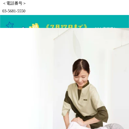
＜電話番号＞
03-5681-5550
＜住所＞西新井駅から徒歩3分！！
〒123-0843
東京都足立区西新井栄町-17-1
パサージオ西新井 2F
＜営業時間＞
10：00～21：00
WEB予約する
電話予約する
03-5681-5550
最近のブログ
7/23(木) 「サマーキャンペーン」 リラクペイ最大
42％増額！