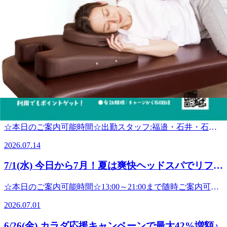
こんにちは!Re.Ra.Kuパサージオ西新井店です。暑い日が続
いていますが、睡眠はとれていますか？熱中症にお気をつけ
2026.07.23
てお過ごしくださいね。夏といえば、お待ちかねの「サマー
キャンペーン」がはじまっています！7月18日（土）～7月31
7/16(木) －５℃の炭酸泡でスッキリ爽快に
日（金）の期間限定で、リラクペイチャージが最大42％増額
☆【Re.Ra.Ku パサージオ西新井店】
となります！※期間中お一人様1回限り※クーポンコード
☆本日のご案内可能時間☆11:00～21:00まで随時ご案内可能
「happy2026」の事前適用が必要ですさらに、リラクペイを
です。(最終受付20:20※30分コースの場合)☆ペアでのご案内
はじめてご利用のお客様は、1万円以上のチャージで20%増
2026.07.16
可能時間☆12:00～15:30まで随時ご案内可能です。(最終受付
額に♪※クーポンコード「newsummer26」の事前適用が必要
14:50※30分コースの場合)出勤スタッフ:福邉・小田-------------
ですチャージする前にコードの入力が必要ですのでお忘れな
7/14(火) 暑い日は爽快ヘッドスパでスッキリ快適
--------------------------------------------------------------------------------------
く☆ 【リラクペイカードって？】Re.Ra.Kuのお店で使える
に!【Re.Ra.Ku パサージオ西新井店】
---------------------------------------こんにちは!Re.Ra.Kuパサージオ
プリペイド式のカードです。お会計ごとにポイントが貯ま
☆本日のご案内可能時間☆出勤スタッフ:福邉・石井・石
西新井店です。今日も朝から暑いですね...；室内と室外での
り、たまったポイントをお支払い時に利用することもできま
田・中村10:55～21:00まで随時ご案内可能です。最終受付
温度差で疲れが溜まりやすく、ダルさや頭痛なども出やすく
2026.07.14
す。チャージ残高有効期限：チャージの日から150日間ポイ
20:20※30分コースの場合)☆ペアでのご案内可能時間☆12:10
なるので、羽織るもので調整したり、温かいものを食べたり
ント有効期限：ポイント取得日から365日間 夏バテに負け
～15:30まで随時ご案内可能です。(最終受付14:50※30分コー
飲んだりしてお身体の負担を減らしてあげましょう。身体を
7/1(水) 今日から7月！夏は爽快ヘッドスパでリフレ
ないカラダを！夏休みにご自身のお身体も労ってあげるのも
スの場合)----------------------------------------------------------こんにち
ほぐすなど外側からのアプローチもオススメです☆夏季限
大事ですよ♪お得にお身体のメンテナンスをはじめるなら、
ッシュ♪
は!Re.Ra.Kuパサージオ西新井店です。これから暑い日が続
定、冷たい炭酸泡を使用した【爽快ヘッドスパ】も暑い日に
☆本日のご案内可能時間☆13:00～21:00まで随時ご案内可能
キャンペーンを逃さず活用しましょう☆リラクではメインコ
きますが体調を崩されないようお気をつけ下さい。こまめに
はピッタリです!冷たさは一瞬で終わったあとはスッキリし
です。(最終受付20:20※30分コースの場合)☆ペアでのご案内
ースのボディケアやフットケアに加え、様々なオプションメ
水分補給をしたり日傘や帽子などで暑さ対策をしていきまし
て気持ちがいいですよ^^気になる方はお気軽にスタッフにお
2026.07.01
可能時間☆お問い合わせください。出勤スタッフ:小森・中
ニューもご用意しております。とくに、-５℃の炭酸泡を使
ょう!夏季限定、－５℃の炭酸泡を使用した【爽快ヘッドス
声掛け下さい♪ みなさまのご来店心よりお待ちしておりま
村-----------------------------------------------------------------------------------
った夏季限定のヘッドスパがオススメですよ♪ 受付時にお
パ】も今日みたいな暑い日にはピッタリです!ハンドケアや
6/26(金) カラダ応援キャンペーンで最大42%増額♪
す!お客様のお疲れ箇所に合ったコースをご一緒に考えてい