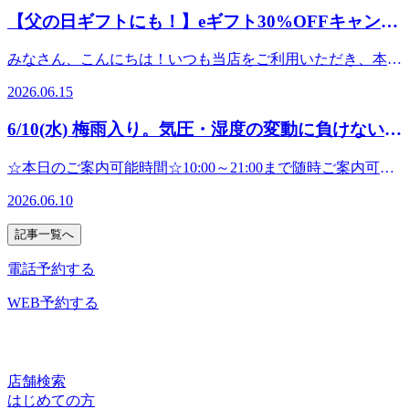
（税込） ───────────────────︎ Re.Ra.Ku の eGift 概
13:50※30分コースの場合)出勤スタッフ:石井・小森・石田---
クでは、メインコースのボディケアやフットケアに加え様々
ります。 ●ヘッドスパ：頭皮や目の周りをほぐし、眼精疲労
70%くらいの方は60分コースそれ以上の方は90分以上のコー
【父の日ギフトにも！】eギフト30%OFFキャンペ
要───────────────────オンラインで手軽に贈れるe
-----------------------------------------------------------------------------------こ
なメニューをご用意しております。【メインコース】●ボデ
の緩和を促します。●ネックリンパケア：温感クリームやジ
スをおすすめしています。皆さまのご来店、心よりお待ちし
ギフトをご用意♪感謝のメッセージを添えてRe.Ra.Ku のボデ
ーンスタート！
んにちは!Re.Ra.Kuパサージオ西新井店です。只今eギフトで
ィケア：全身のもみほぐしで、血行と老廃物の排出を促しま
ェルを使用して首元のリンパを流していきます。●オイルハ
ています
みなさん、こんにちは！いつも当店をご利用いただき、本当
ィケア/フットケアを大切な人にプレゼントできます。 ▼eギ
お得なキャンペーン実施中です！！大切な人へ“癒やしの時
す。●オイルフットケア：臓器や器官と繋がっているとされ
ンドケア：前腕から手のひらまで、香りの良いクリームを使
♪★☆★☆★☆★☆★☆★☆★☆★☆★☆★☆★☆★☆★☆
にありがとうございます突然ですが、みなさんは大切な人へ
フト購入はこちらhttps://app.reraku.jp/r/IIoAse 有効期限：購入
間”を贈ろう♪ということで父の日にもぴったりな、eギフト
る末梢神経をアロマオイルでほぐしながら刺激し活性化を促
2026.06.15
ってほぐします。●おなかケア：腸の動きの活性化を促しま
マッサージよりも気持ちいい!【肩甲骨ストレッチ】と【骨
「いつもありがとう」「お疲れ様」の気持ちをどのように伝
日より4ヶ月後の月末利用店舗：Re.Ra.Ku 一部店舗のみ※購
30%OFFキャンペーンスタートしています。「形に残るもの
します。●リフレッシュコース：ボディケアにストレッチ要
す。●角質ケア：気になる足裏の角質を除去してスベスベ肌
盤ストレッチ】を取り入れたリラク系ボディケア♪Re.Ra.Ku
えていますか？「形に残るものもいいけれど、たまには心も
入前に、下記リンクより利用可能店舗を必ずご確認ください
もいいけれど、たまには心も体もリフレッシュできる時間」
素を加え、筋肉の柔軟性＆可動域も向上させます。 【オプ
6/10(水) 梅雨入り。気圧・湿度の変動に負けないお
に。メインコースプラスαで、お試しくださいね♪ いろいろ
パサージオ西新井店&lt;住所&gt;西新井駅から徒歩3分!!〒
体もリフレッシュできる時間をプレゼントしたいな…」そん
https://app.reraku.jp/r/45tEe1（リラク公式ホームページの利用
を大切な人へ「いつもありがとう」「お疲れ様」の気持ちを
ションメニュー】●ヘッドスパ：頭皮や目の周りをほぐし、
あって迷ってしまう！という方は、予約時にメニューを決め
身体を！
123-0843東京都足立区西新井栄町1-17-1&lt;営業時間&gt;10:00
なあなたに、とってもハッピーなお知らせです！本日6月13
可能店舗一覧に遷移します）
込めてプレゼントしませんか？開催期間：2026年6月13日
眼精疲労の緩和を促します。●ネックリンパケア：温感クリ
☆本日のご案内可能時間☆10:00～21:00まで随時ご案内可能
ずお時間のみのご予約でも大丈夫です。受付時にお疲れに合
～21:00
日（土）から、スマホで簡単にリラクゼーション体験が贈れ
（土）〜 6月28日（日）の16日間！特典内容：3,000円以上の
ームやジェルを使用して首元のリンパを流していきます。●
です。(最終受付20:20※30分コースの場合)☆ペアでのご案内
ったコースの提案をさせていただきますので、気ままにお越
る「eギフト」が、なんと【30%OFF】で買えちゃう超お得
2026.06.10
eギフトチケットが、通常価格より30%OFF！有効期限：ご
オイルハンドケア：前腕から手のひらまで、香りの良いクリ
可能時間☆13:00～17:00まで随時ご案内可能です。(最終受付
しくださいね。お疲れが40%くらいの方は30分コースお疲れ
なキャンペーンがスタートします！ キャンペーン概要開催
購入日から4ヶ月後の月末まで利用可能店舗：当店をはじめ
ームを使ってほぐします。●おなかケア：腸の動きの活性化
16:20※30分コースの場合)出勤スタッフ:小森・石井・中村---
が60～70%くらいの方は60分コースそれ以上の方は90分以上
期間：2026年6月13日（土）〜 6月28日（日）の16日間！特
記事一覧へ
とする対象のRe.Ra.Ku店舗、Bell Epoc各店、RuamRuam各店
を促します。●角質ケア：気になる足裏の角質を除去してス
--------------------------------------------------------------------------------------
のコースをおすすめしています。 皆さまのご来店、心より
典内容：3,000円以上のeギフトチケットが、通常価格より
（※Spa Re.Ra.Kuは除きます）【eギフトのご購入はこちら
ベスベ肌に。 いろいろあってコース迷っちゃう…という方
-------------------------------------------------こんにちは!Re.Ra.Kuパサ
お待ちしています
電話予約する
30%OFF！有効期限：ご購入日から4ヶ月後の月末まで（余
から！】https://reraku.egift-store.com/?
も大丈夫です！受付時にお疲れの箇所に合わせたご提案もさ
ージオ西新井店です。関東甲信も梅雨入りし、すっきりしな
♪★☆★☆★☆★☆★☆★☆★☆★☆★☆★☆★☆★☆★☆
裕を持って使っていただけます）利用可能店舗：当店をはじ
utm_source=HP&amp;utm_medium=footer&amp;utm_campaign=servi
せて頂きますのでお気軽にご来店下さい♪ Re.Ra.Kuでお得
い天気が続いていますね。朝晩は肌寒く感じますが、風邪な
WEB予約する
マッサージよりも気持ちいい!【肩甲骨ストレッチ】と【骨
めとする対象のRe.Ra.Ku店舗、Bell Epoc各店、RuamRuam各
今月のおすすめは、毎年大好評の【爽快ヘッドスパ】で
に健康習慣を始めましょう！皆さまのご来店、心よりお待ち
どひいていないですか？気圧・湿度の変動でお身体の調子を
盤ストレッチ】を取り入れたリラク系ボディケア♪Re.Ra.Ku
店（※Spa Re.Ra.Kuは除きます） 例えばこんな使い方におす
す！！炭酸泡で血行促進の効果が期待できますのでむくみが
しています
崩しやすいこの時期は、お身体のメンテナンスをしていきま
パサージオ西新井店&lt;住所&gt;西新井駅から徒歩3分!!〒
すめ！*6月21日（日）の「父の日」のプレゼントに！*お世
気になる方にもおすすめです＾＾ヘッドスパだけでなくフッ
♪★☆★☆★☆★☆★☆★☆★☆★☆★☆★☆★☆★☆★☆
しょう！リラクではお身体の状態にあわせたメニューを多数
123-0843東京都足立区西新井栄町1-17-1&lt;営業時間&gt;10:00
話になっている大切な方への日頃の感謝に。いつも頑張って
トケアやハンドケアにもご利用いただけます。＊10分330円
マッサージよりも気持ちいい!【肩甲骨ストレッチ】と【骨
ご用意しています。 ●ボディケア：全身のもみほぐしで、血
～21:00
店舗検索
いる自分へのご褒美に。 今年の父の日は、リラクで「健康
～お疲れ度40～60%の方は60分以上のコースお疲れ度60～
盤ストレッチ】を取り入れたリラク系ボディケア♪Re.Ra.Ku
行と老廃物の排出を促します。●リフレッシュコース：ボデ
はじめての方
と癒やし」をプレゼント今年の父の日は、いつもお仕事や家
80%の方は90分以上のコースそれ以上の方は100～120分のコ