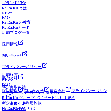
パサージオ西新井店&lt;住所&gt;西新井駅から徒歩3分!!〒
ィケアにストレッチ要素を加え、筋肉の柔軟性＆可動域も向
ブランド紹介
事を頑張っているお父さんに「お疲れ様。ゆっくり体を休め
ースがおすすめです!30分から利用できますのでスキマ時間
123-0843東京都足立区西新井栄町1-17-1&lt;営業時間&gt;10:00
上させます。 ●オイルフットケア：臓器や器官と繋がって
Re.Ra.Ku とは
てね」というメッセージと一緒に、極上のリラクゼーション
にもピッタリです！お疲れの箇所に合わせてスタッフがお客
～21:00
いるとされる末梢神経をアロマオイルでほぐしながら刺激し
NEWS
を贈りませんか？このeギフトはデジタルギフトなので、遠
様に合ったコースを提案いたします。みなさまのご来店心よ
活性化を促します。●ヘッドスパ：頭皮や目の周りをほぐ
FAQ
方に住んでいてなかなか会えないお父さんにも、スマホから
りお待ちしております!マッサージよりも気持ちいい!【肩甲
し、眼精疲労の緩和を促します。●ネックリンパケア：温感
Re.Ra.Ku の教育
その場ですぐに贈ることができます！オリジナルのデジタル
骨ストレッチ】と【股関節ストレッチ】を取り入れたリラク
クリームやジェルを使用して首元のリンパを流していきま
Re.Ra.Kuカード
メッセージカードも添えられるので、普段は照れくさくて言
系ボディケアRe.Ra.Kuパサージオ西新井店&lt;住所&gt;西新
す。 この他、様々のオプションメニューがありますよ♪いろ
店舗ブログ一覧
えない感謝の気持ちもバッチリ伝わりますよメッセージ eギ
井駅から徒歩3分!!〒123-0843東京都足立区西新井栄町1-17-1
いろあって迷ってしまう！という方は、予約時にメニューを
フトの購入方法はとってもカンタン！下記のリンク（リラク
パサージオ西新井 2F&lt;営業時間&gt;10:00～21:00
決めずお時間のみのご予約でも大丈夫です。受付時にお疲れ
採用情報
グループ公式ギフトページ）にアクセス贈りたいチケットを
に合ったコースの提案をさせていただきますので、気ままに
選んで、クレジットカードで決済するだけ！ （Visa、
お越しくださいね。お疲れが40%くらいの方は30分コースお
問い合わせ
MasterCard、JCB、American Express、Dinersがご利用いただ
疲れが60～70%くらいの方は60分コースそれ以上の方は90分
けます） 【eギフトのご購入はこちらから！】
以上のコースをおすすめしています。 皆さまのご来店、心
https://reraku.egift-store.com/?
プライバシーポリシー
よりお待ちしています
utm_source=HP&amp;utm_medium=footer&amp;utm_campaign=servi
♪★☆★☆★☆★☆★☆★☆★☆★☆★☆★☆★☆★☆★☆
店舗検索
今年の父の日や特別な日の贈り物は、いつもと一味違う「健
運営会社
マッサージよりも気持ちいい!【肩甲骨ストレッチ】と【骨
NEWS
康と癒やしの時間」を選んでみませんか？6月28日（日）ま
FAQ
盤ストレッチ】を取り入れたリラク系ボディケア♪Re.Ra.Ku
での2週間限定のチャンスです！ぜひこの機会をお見逃しな
特定商取引法
パサージオ西新井店&lt;住所&gt;西新井駅から徒歩3分!!〒
採用情報
問い合わせ
運営会社
プライバシーポリシ
くチェックしてみてくださいね。皆様のご利用、そして大切
カスタマーハラスメント基本方針
123-0843東京都足立区西新井栄町1-17-1&lt;営業時間&gt;10:00
な方のご来店を、スタッフ一同心よりお待ちしておりま
Re.Ra.Ku グループ eGiftサービス利用規約
ー
～21:00
す！
ギフトカード利用約款
特定商取引法
Re.Ra.Ku PAY とは
はじめての方