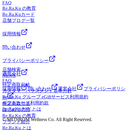
様に合ったコースを提案いたします。みなさまのご来店心よ
活性化を促します。●ヘッドスパ：頭皮や目の周りをほぐ
FAQ
方に住んでいてなかなか会えないお父さんにも、スマホから
りお待ちしております!マッサージよりも気持ちいい!【肩甲
し、眼精疲労の緩和を促します。●ネックリンパケア：温感
Re.Ra.Ku の教育
その場ですぐに贈ることができます！オリジナルのデジタル
骨ストレッチ】と【股関節ストレッチ】を取り入れたリラク
クリームやジェルを使用して首元のリンパを流していきま
Re.Ra.Kuカード
メッセージカードも添えられるので、普段は照れくさくて言
系ボディケアRe.Ra.Kuパサージオ西新井店&lt;住所&gt;西新
す。 この他、様々のオプションメニューがありますよ♪いろ
店舗ブログ一覧
えない感謝の気持ちもバッチリ伝わりますよメッセージ eギ
井駅から徒歩3分!!〒123-0843東京都足立区西新井栄町1-17-1
いろあって迷ってしまう！という方は、予約時にメニューを
フトの購入方法はとってもカンタン！下記のリンク（リラク
パサージオ西新井 2F&lt;営業時間&gt;10:00～21:00
決めずお時間のみのご予約でも大丈夫です。受付時にお疲れ
採用情報
グループ公式ギフトページ）にアクセス贈りたいチケットを
に合ったコースの提案をさせていただきますので、気ままに
選んで、クレジットカードで決済するだけ！ （Visa、
お越しくださいね。お疲れが40%くらいの方は30分コースお
問い合わせ
MasterCard、JCB、American Express、Dinersがご利用いただ
疲れが60～70%くらいの方は60分コースそれ以上の方は90分
けます） 【eギフトのご購入はこちらから！】
以上のコースをおすすめしています。 皆さまのご来店、心
https://reraku.egift-store.com/?
プライバシーポリシー
よりお待ちしています
utm_source=HP&amp;utm_medium=footer&amp;utm_campaign=servi
♪★☆★☆★☆★☆★☆★☆★☆★☆★☆★☆★☆★☆★☆
店舗検索
今年の父の日や特別な日の贈り物は、いつもと一味違う「健
運営会社
マッサージよりも気持ちいい!【肩甲骨ストレッチ】と【骨
NEWS
康と癒やしの時間」を選んでみませんか？6月28日（日）ま
FAQ
盤ストレッチ】を取り入れたリラク系ボディケア♪Re.Ra.Ku
での2週間限定のチャンスです！ぜひこの機会をお見逃しな
特定商取引法
パサージオ西新井店&lt;住所&gt;西新井駅から徒歩3分!!〒
採用情報
問い合わせ
運営会社
プライバシーポリシ
くチェックしてみてくださいね。皆様のご利用、そして大切
カスタマーハラスメント基本方針
123-0843東京都足立区西新井栄町1-17-1&lt;営業時間&gt;10:00
な方のご来店を、スタッフ一同心よりお待ちしておりま
Re.Ra.Ku グループ eGiftサービス利用規約
ー
～21:00
す！
ギフトカード利用約款
特定商取引法
Re.Ra.Ku PAY とは
はじめての方
Re.Ra.Ku の教育
© MEDIROM Wellness Co. All Right Reserved.
ブランド紹介
Re.Ra.Ku とは