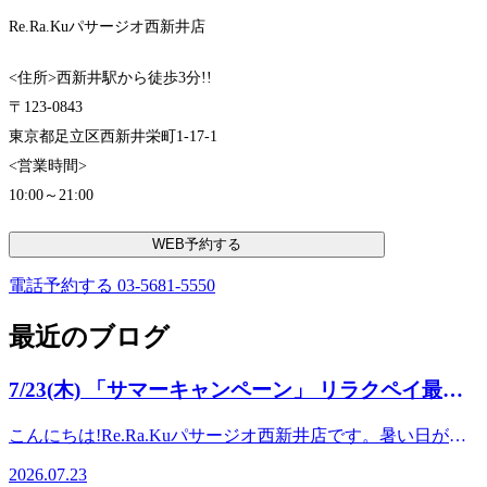
Re.Ra.Kuパサージオ西新井店
<住所>西新井駅から徒歩3分!!
〒123-0843
東京都足立区西新井栄町1-17-1
<営業時間>
10:00～21:00
WEB予約する
電話予約する
03-5681-5550
最近のブログ
7/23(木) 「サマーキャンペーン」 リラクペイ最大
42％増額！
こんにちは!Re.Ra.Kuパサージオ西新井店です。暑い日が続
いていますが、睡眠はとれていますか？熱中症にお気をつけ
2026.07.23
てお過ごしくださいね。夏といえば、お待ちかねの「サマー