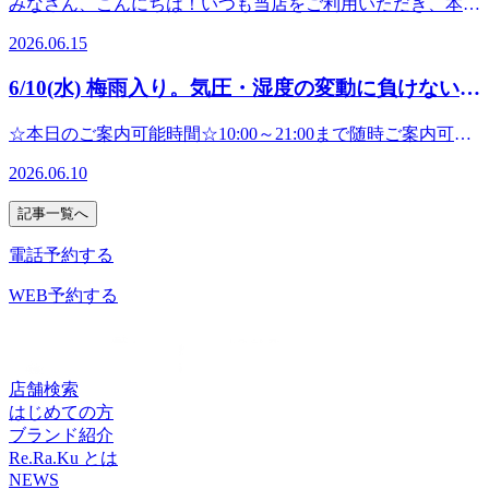
みなさん、こんにちは！いつも当店をご利用いただき、本当
ィケア/フットケアを大切な人にプレゼントできます。 ▼eギ
お得なキャンペーン実施中です！！大切な人へ“癒やしの時
す。●オイルフットケア：臓器や器官と繋がっているとされ
ンドケア：前腕から手のひらまで、香りの良いクリームを使
♪★☆★☆★☆★☆★☆★☆★☆★☆★☆★☆★☆★☆★☆
にありがとうございます突然ですが、みなさんは大切な人へ
フト購入はこちらhttps://app.reraku.jp/r/IIoAse 有効期限：購入
間”を贈ろう♪ということで父の日にもぴったりな、eギフト
る末梢神経をアロマオイルでほぐしながら刺激し活性化を促
2026.06.15
ってほぐします。●おなかケア：腸の動きの活性化を促しま
マッサージよりも気持ちいい!【肩甲骨ストレッチ】と【骨
「いつもありがとう」「お疲れ様」の気持ちをどのように伝
日より4ヶ月後の月末利用店舗：Re.Ra.Ku 一部店舗のみ※購
30%OFFキャンペーンスタートしています。「形に残るもの
します。●リフレッシュコース：ボディケアにストレッチ要
す。●角質ケア：気になる足裏の角質を除去してスベスベ肌
盤ストレッチ】を取り入れたリラク系ボディケア♪Re.Ra.Ku
えていますか？「形に残るものもいいけれど、たまには心も
入前に、下記リンクより利用可能店舗を必ずご確認ください
もいいけれど、たまには心も体もリフレッシュできる時間」
素を加え、筋肉の柔軟性＆可動域も向上させます。 【オプ
6/10(水) 梅雨入り。気圧・湿度の変動に負けないお
に。メインコースプラスαで、お試しくださいね♪ いろいろ
パサージオ西新井店&lt;住所&gt;西新井駅から徒歩3分!!〒
体もリフレッシュできる時間をプレゼントしたいな…」そん
https://app.reraku.jp/r/45tEe1（リラク公式ホームページの利用
を大切な人へ「いつもありがとう」「お疲れ様」の気持ちを
ションメニュー】●ヘッドスパ：頭皮や目の周りをほぐし、
あって迷ってしまう！という方は、予約時にメニューを決め
身体を！
123-0843東京都足立区西新井栄町1-17-1&lt;営業時間&gt;10:00
なあなたに、とってもハッピーなお知らせです！本日6月13
可能店舗一覧に遷移します）
込めてプレゼントしませんか？開催期間：2026年6月13日
眼精疲労の緩和を促します。●ネックリンパケア：温感クリ
☆本日のご案内可能時間☆10:00～21:00まで随時ご案内可能
ずお時間のみのご予約でも大丈夫です。受付時にお疲れに合
～21:00
日（土）から、スマホで簡単にリラクゼーション体験が贈れ
（土）〜 6月28日（日）の16日間！特典内容：3,000円以上の
ームやジェルを使用して首元のリンパを流していきます。●
です。(最終受付20:20※30分コースの場合)☆ペアでのご案内
ったコースの提案をさせていただきますので、気ままにお越
る「eギフト」が、なんと【30%OFF】で買えちゃう超お得
2026.06.10
eギフトチケットが、通常価格より30%OFF！有効期限：ご
オイルハンドケア：前腕から手のひらまで、香りの良いクリ
可能時間☆13:00～17:00まで随時ご案内可能です。(最終受付
しくださいね。お疲れが40%くらいの方は30分コースお疲れ
なキャンペーンがスタートします！ キャンペーン概要開催
購入日から4ヶ月後の月末まで利用可能店舗：当店をはじめ
ームを使ってほぐします。●おなかケア：腸の動きの活性化
16:20※30分コースの場合)出勤スタッフ:小森・石井・中村---
が60～70%くらいの方は60分コースそれ以上の方は90分以上
期間：2026年6月13日（土）〜 6月28日（日）の16日間！特
記事一覧へ
とする対象のRe.Ra.Ku店舗、Bell Epoc各店、RuamRuam各店
を促します。●角質ケア：気になる足裏の角質を除去してス
--------------------------------------------------------------------------------------
のコースをおすすめしています。 皆さまのご来店、心より
典内容：3,000円以上のeギフトチケットが、通常価格より
（※Spa Re.Ra.Kuは除きます）【eギフトのご購入はこちら
ベスベ肌に。 いろいろあってコース迷っちゃう…という方
-------------------------------------------------こんにちは!Re.Ra.Kuパサ
お待ちしています
電話予約する
30%OFF！有効期限：ご購入日から4ヶ月後の月末まで（余
から！】https://reraku.egift-store.com/?
も大丈夫です！受付時にお疲れの箇所に合わせたご提案もさ
ージオ西新井店です。関東甲信も梅雨入りし、すっきりしな
♪★☆★☆★☆★☆★☆★☆★☆★☆★☆★☆★☆★☆★☆
裕を持って使っていただけます）利用可能店舗：当店をはじ
utm_source=HP&amp;utm_medium=footer&amp;utm_campaign=servi
せて頂きますのでお気軽にご来店下さい♪ Re.Ra.Kuでお得
い天気が続いていますね。朝晩は肌寒く感じますが、風邪な
WEB予約する
マッサージよりも気持ちいい!【肩甲骨ストレッチ】と【骨
めとする対象のRe.Ra.Ku店舗、Bell Epoc各店、RuamRuam各
今月のおすすめは、毎年大好評の【爽快ヘッドスパ】で
に健康習慣を始めましょう！皆さまのご来店、心よりお待ち
どひいていないですか？気圧・湿度の変動でお身体の調子を
盤ストレッチ】を取り入れたリラク系ボディケア♪Re.Ra.Ku
店（※Spa Re.Ra.Kuは除きます） 例えばこんな使い方におす
す！！炭酸泡で血行促進の効果が期待できますのでむくみが
しています
崩しやすいこの時期は、お身体のメンテナンスをしていきま
パサージオ西新井店&lt;住所&gt;西新井駅から徒歩3分!!〒
すめ！*6月21日（日）の「父の日」のプレゼントに！*お世
気になる方にもおすすめです＾＾ヘッドスパだけでなくフッ
♪★☆★☆★☆★☆★☆★☆★☆★☆★☆★☆★☆★☆★☆
しょう！リラクではお身体の状態にあわせたメニューを多数
123-0843東京都足立区西新井栄町1-17-1&lt;営業時間&gt;10:00
話になっている大切な方への日頃の感謝に。いつも頑張って
トケアやハンドケアにもご利用いただけます。＊10分330円
マッサージよりも気持ちいい!【肩甲骨ストレッチ】と【骨
ご用意しています。 ●ボディケア：全身のもみほぐしで、血
～21:00
店舗検索
いる自分へのご褒美に。 今年の父の日は、リラクで「健康
～お疲れ度40～60%の方は60分以上のコースお疲れ度60～
盤ストレッチ】を取り入れたリラク系ボディケア♪Re.Ra.Ku
行と老廃物の排出を促します。●リフレッシュコース：ボデ
はじめての方
と癒やし」をプレゼント今年の父の日は、いつもお仕事や家
80%の方は90分以上のコースそれ以上の方は100～120分のコ
パサージオ西新井店&lt;住所&gt;西新井駅から徒歩3分!!〒
ィケアにストレッチ要素を加え、筋肉の柔軟性＆可動域も向
ブランド紹介
事を頑張っているお父さんに「お疲れ様。ゆっくり体を休め
ースがおすすめです!30分から利用できますのでスキマ時間
123-0843東京都足立区西新井栄町1-17-1&lt;営業時間&gt;10:00
上させます。 ●オイルフットケア：臓器や器官と繋がって
Re.Ra.Ku とは
てね」というメッセージと一緒に、極上のリラクゼーション
にもピッタリです！お疲れの箇所に合わせてスタッフがお客
～21:00
いるとされる末梢神経をアロマオイルでほぐしながら刺激し
NEWS
を贈りませんか？このeギフトはデジタルギフトなので、遠