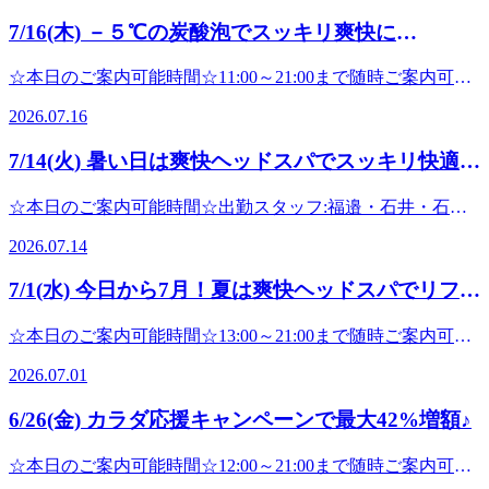
キャンペーン」がはじまっています！7月18日（土）～7月31
7/16(木) －５℃の炭酸泡でスッキリ爽快に
日（金）の期間限定で、リラクペイチャージが最大42％増額
☆【Re.Ra.Ku パサージオ西新井店】
となります！※期間中お一人様1回限り※クーポンコード
☆本日のご案内可能時間☆11:00～21:00まで随時ご案内可能
「happy2026」の事前適用が必要ですさらに、リラクペイを
です。(最終受付20:20※30分コースの場合)☆ペアでのご案内
はじめてご利用のお客様は、1万円以上のチャージで20%増
2026.07.16
可能時間☆12:00～15:30まで随時ご案内可能です。(最終受付
額に♪※クーポンコード「newsummer26」の事前適用が必要
14:50※30分コースの場合)出勤スタッフ:福邉・小田-------------
ですチャージする前にコードの入力が必要ですのでお忘れな
7/14(火) 暑い日は爽快ヘッドスパでスッキリ快適
--------------------------------------------------------------------------------------
く☆ 【リラクペイカードって？】Re.Ra.Kuのお店で使える
に!【Re.Ra.Ku パサージオ西新井店】
---------------------------------------こんにちは!Re.Ra.Kuパサージオ
プリペイド式のカードです。お会計ごとにポイントが貯ま
☆本日のご案内可能時間☆出勤スタッフ:福邉・石井・石
西新井店です。今日も朝から暑いですね...；室内と室外での
り、たまったポイントをお支払い時に利用することもできま
田・中村10:55～21:00まで随時ご案内可能です。最終受付
温度差で疲れが溜まりやすく、ダルさや頭痛なども出やすく
2026.07.14
す。チャージ残高有効期限：チャージの日から150日間ポイ
20:20※30分コースの場合)☆ペアでのご案内可能時間☆12:10
なるので、羽織るもので調整したり、温かいものを食べたり
ント有効期限：ポイント取得日から365日間 夏バテに負け
～15:30まで随時ご案内可能です。(最終受付14:50※30分コー
飲んだりしてお身体の負担を減らしてあげましょう。身体を
7/1(水) 今日から7月！夏は爽快ヘッドスパでリフレ
ないカラダを！夏休みにご自身のお身体も労ってあげるのも
スの場合)----------------------------------------------------------こんにち
ほぐすなど外側からのアプローチもオススメです☆夏季限
大事ですよ♪お得にお身体のメンテナンスをはじめるなら、
ッシュ♪
は!Re.Ra.Kuパサージオ西新井店です。これから暑い日が続
定、冷たい炭酸泡を使用した【爽快ヘッドスパ】も暑い日に
☆本日のご案内可能時間☆13:00～21:00まで随時ご案内可能
キャンペーンを逃さず活用しましょう☆リラクではメインコ
きますが体調を崩されないようお気をつけ下さい。こまめに
はピッタリです!冷たさは一瞬で終わったあとはスッキリし
です。(最終受付20:20※30分コースの場合)☆ペアでのご案内
ースのボディケアやフットケアに加え、様々なオプションメ
水分補給をしたり日傘や帽子などで暑さ対策をしていきまし
て気持ちがいいですよ^^気になる方はお気軽にスタッフにお
2026.07.01
可能時間☆お問い合わせください。出勤スタッフ:小森・中
ニューもご用意しております。とくに、-５℃の炭酸泡を使
ょう!夏季限定、－５℃の炭酸泡を使用した【爽快ヘッドス
声掛け下さい♪ みなさまのご来店心よりお待ちしておりま
村-----------------------------------------------------------------------------------
った夏季限定のヘッドスパがオススメですよ♪ 受付時にお
パ】も今日みたいな暑い日にはピッタリです!ハンドケアや
6/26(金) カラダ応援キャンペーンで最大42%増額♪
す!お客様のお疲れ箇所に合ったコースをご一緒に考えてい
-------------------------------------------------------こんにちは!Re.Ra.Ku
疲れの箇所に合わせたご提案もさせて頂きますのでお気軽に
フットケアにもオススメです☆香りも選べるので気になる方
きます
パサージオ西新井店です。今日から７月ですね！暑さと湿度
ご来店下さいね♪Re.Ra.Kuでお得に健康習慣を始めましょ
はお気軽にスタッフにお声掛け下さい♪お客様のお疲れ箇所
^^★☆★☆★☆★☆★☆★☆★☆★☆★☆★☆★☆★☆★☆
☆本日のご案内可能時間☆12:00～21:00まで随時ご案内可能
で身体が重く感じている方もいるのでは？リラクでぜひお身
う！皆さまのご来店、心よりお待ちしています
に合ったコースをご一緒に考えていきます^^みなさまのご来
マッサージよりも気持ちいい!【肩甲骨ストレッチ】と【股
です。(最終受付20:20※30分コースの場合)☆ペアでのご案内