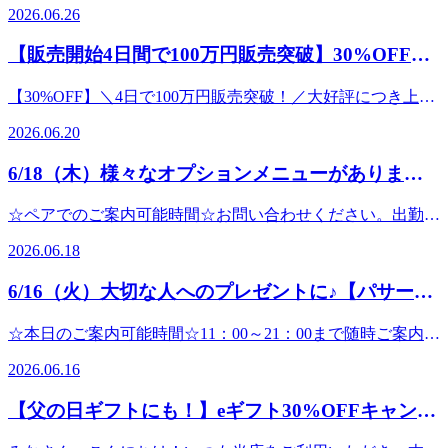
体全体をリフレッシュさせましょう♪とくに夏季限定の「爽
♪★☆★☆★☆★☆★☆★☆★☆★☆★☆★☆★☆★☆★☆
2026.06.26
店心よりお待ちしております!
関節ストレッチ】を取り入れたリラク系ボディケアRe.Ra.Ku
可能時間☆お問い合わせください。出勤スタッフ:中村・渡
快ヘッドスパ」がオススメですよ♪－５℃の炭酸泡でパチパ
マッサージよりも気持ちいい!【肩甲骨ストレッチ】と【骨
★☆★☆★☆★☆★☆★☆★☆★☆★☆★☆★☆★☆★☆★
パサージオ西新井店&lt;住所&gt;西新井駅から徒歩3分!!〒
部------------------------------------------------------------------------------こ
チっシュワっと爽快です！ 二酸化炭素が皮膚に吸収され、
盤ストレッチ】を取り入れたリラク系ボディケア♪Re.Ra.Ku
【販売開始4日間で100万円販売突破】30%OFFのe
マッサージよりも気持ちいい!【肩甲骨ストレッチ】と【股
123-0843東京都足立区西新井栄町1-17-1パサージオ西新井
んにちは!Re.Ra.Kuパサージオ西新井店です。25周年記念
酸素を供給しようと血管を膨張させる ボーア反応 が起こる
パサージオ西新井店&lt;住所&gt;西新井駅から徒歩3分!!〒
関節ストレッチ】を取り入れたリラク系ボディケアRe.Ra.Ku
ギフトが大好評！
2F&lt;営業時間&gt;10:00～21:00
「カラダ応援キャンペーン」がはじまりました！リラクペイ
ことで、血管が拡張します。よって血液の流れがよくなり、
123-0843東京都足立区西新井栄町1-17-1&lt;営業時間&gt;
【30%OFF】＼4日で100万円販売突破！／大好評につき上限
パサージオ西新井店&lt;住所&gt;西新井駅から徒歩3分!!〒
チャージで 最大42％増額となります！ チャージ額● 70,000
酸素や栄養が皮膚や頭皮に届きやすくなります。お身体全体
達成で早期終了の可能性あり 父の日に、日頃の「ありがと
123-0843東京都足立区西新井栄町1-17-1パサージオ西新井
円以上 ： 42％増額● 37,000円以上 ： 35％増額● 24,000円
2026.06.20
が涼しくスッキリしますよ♪ ソフトラベンダーの香りとブル
う」を。離れていても、感謝の気持ちをeギフトで届けませ
2F&lt;営業時間&gt;10:00～21:00
以上 ： 25％増額● 9,000円以上 ： 11％増額たとえば、
ーミングリモーネの香り２種類からお選びいただけます。ど
んか？ ただいま開催中の期間限定キャンペーンですが、お
70,000円チャージで、100,000円分に！37,000円チャージで、
6/18（木）様々なオプションメニューがあります
ちらも心休まる香りです♪香りの分子を嗅覚がキャッチする
かげさまで販売開始からわずか4日間で100万円の販売を突破
50,000円分に24,000円チャージで、30,000円分に9,000円チャ
と感情・本能への働きかけが起こり、体温や睡眠、ホルモン
よ♪
いたしました！ これに伴い、ご用意している販売上限数に
ージで、 10,000円分に※期間中お一人様1回限り※クーポン
☆ペアでのご案内可能時間☆お問い合わせください。出勤ス
の分泌、免疫機能などのバランスを整えるよう促されま
達し次第、期間内であっても予告なくキャンペーンを終了と
コード「lucky2026」の事前適用が必要チャージする前にコ
タッフ:中村・渡部------------------------------------------------------------
す。 炭酸スカルプスプレーは頭皮だけでなく、フットケア
させていただく可能性がございます。「まだ大丈夫」と思っ
2026.06.18
ードの入力が必要ですのでお忘れなく☆2026.7.17(金)までの
------------------------------------------------------------------------------こん
やハンドケアに追加するのもオススメです♪期間限定で、爽
ている方も、ぜひお早めにお買い求めくださ
期間限定のバク増キャンペーンです！お得に利用するなら今
にちは!Re.Ra.Kuパサージオ西新井店です。朝から雨が降っ
快ヘッドスパ＋ボディケア として組み合わせたお得なセッ
い！ ───────────────────︎期間限定30％OFFキャン
6/16（火）大切な人へのプレゼントに♪【パサージ
がチャンスです♪【リラクペイカードって？】Re.Ra.Kuのお
ている本日です。しばらく梅雨らしい天気が続きそうです
トコースをご用意しています。メインコースに10分から追加
ペーン！───────────────────6月28日（日）までの
店で使えるプリペイド式のカードです。お会計ごとにポイン
オ西新井店】
ね。この時期は気圧・湿度の変動でお身体の調子を崩しやす
することもできますよ☆ 予約時にメニューを決めずお時間
期間限定で、eGiftが “30％OFF” でご購入いただけます。※
☆本日のご案内可能時間☆11：00～21：00まで随時ご案内可
トが貯まり、たまったポイントをお支払い時に利用すること
くなります。お身体を元気に保つためにも、しっかりケアし
のみのご予約でも大丈夫です。受付時にお疲れに合ったコー
上限に達し次第、早期終了する場合がございます。 10,000円
能です。(最終受付20:20※30分コースの場合)☆ペアでのご案
もできます。チャージ残高有効期限：チャージの日から150
ていきましょうね。 リラクではメインコースのボディケア
スの提案をさせていただきますので、お気軽にお越しくださ
2026.06.16
︎ 7,000円（税込）5,000円 ︎ 3,500円（税込）3,000円 ︎ 2,100円
内可能時間☆11:30～14:30までご案内可能です。（最終受付
日間ポイント有効期限：ポイント取得日から365日間 リラ
やフットケアの他、オプションメニューも多数ご用意してお
いね。お疲れが40%くらいの方は30分コースお疲れが60～
（税込） ───────────────────︎ Re.Ra.Ku の eGift 概
13:50※30分コースの場合)出勤スタッフ:石井・小森・石田---
クでは、メインコースのボディケアやフットケアに加え様々
ります。 ●ヘッドスパ：頭皮や目の周りをほぐし、眼精疲労
70%くらいの方は60分コースそれ以上の方は90分以上のコー
【父の日ギフトにも！】eギフト30%OFFキャンペ
要───────────────────オンラインで手軽に贈れるe
-----------------------------------------------------------------------------------こ
なメニューをご用意しております。【メインコース】●ボデ
の緩和を促します。●ネックリンパケア：温感クリームやジ
スをおすすめしています。皆さまのご来店、心よりお待ちし
ギフトをご用意♪感謝のメッセージを添えてRe.Ra.Ku のボデ
ーンスタート！
んにちは!Re.Ra.Kuパサージオ西新井店です。只今eギフトで
ィケア：全身のもみほぐしで、血行と老廃物の排出を促しま
ェルを使用して首元のリンパを流していきます。●オイルハ
ています