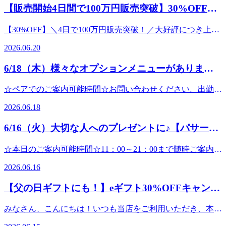
パサージオ西新井店&lt;住所&gt;西新井駅から徒歩3分!!〒
部------------------------------------------------------------------------------こ
チっシュワっと爽快です！ 二酸化炭素が皮膚に吸収され、
盤ストレッチ】を取り入れたリラク系ボディケア♪Re.Ra.Ku
【販売開始4日間で100万円販売突破】30%OFFのe
マッサージよりも気持ちいい!【肩甲骨ストレッチ】と【股
123-0843東京都足立区西新井栄町1-17-1パサージオ西新井
んにちは!Re.Ra.Kuパサージオ西新井店です。25周年記念
酸素を供給しようと血管を膨張させる ボーア反応 が起こる
パサージオ西新井店&lt;住所&gt;西新井駅から徒歩3分!!〒
関節ストレッチ】を取り入れたリラク系ボディケアRe.Ra.Ku
ギフトが大好評！
2F&lt;営業時間&gt;10:00～21:00
「カラダ応援キャンペーン」がはじまりました！リラクペイ
ことで、血管が拡張します。よって血液の流れがよくなり、
123-0843東京都足立区西新井栄町1-17-1&lt;営業時間&gt;
【30%OFF】＼4日で100万円販売突破！／大好評につき上限
パサージオ西新井店&lt;住所&gt;西新井駅から徒歩3分!!〒
チャージで 最大42％増額となります！ チャージ額● 70,000
酸素や栄養が皮膚や頭皮に届きやすくなります。お身体全体
達成で早期終了の可能性あり 父の日に、日頃の「ありがと
123-0843東京都足立区西新井栄町1-17-1パサージオ西新井
円以上 ： 42％増額● 37,000円以上 ： 35％増額● 24,000円
2026.06.20
が涼しくスッキリしますよ♪ ソフトラベンダーの香りとブル
う」を。離れていても、感謝の気持ちをeギフトで届けませ
2F&lt;営業時間&gt;10:00～21:00
以上 ： 25％増額● 9,000円以上 ： 11％増額たとえば、
ーミングリモーネの香り２種類からお選びいただけます。ど
んか？ ただいま開催中の期間限定キャンペーンですが、お
70,000円チャージで、100,000円分に！37,000円チャージで、
6/18（木）様々なオプションメニューがあります
ちらも心休まる香りです♪香りの分子を嗅覚がキャッチする
かげさまで販売開始からわずか4日間で100万円の販売を突破
50,000円分に24,000円チャージで、30,000円分に9,000円チャ
と感情・本能への働きかけが起こり、体温や睡眠、ホルモン
よ♪
いたしました！ これに伴い、ご用意している販売上限数に
ージで、 10,000円分に※期間中お一人様1回限り※クーポン
☆ペアでのご案内可能時間☆お問い合わせください。出勤ス
の分泌、免疫機能などのバランスを整えるよう促されま
達し次第、期間内であっても予告なくキャンペーンを終了と
コード「lucky2026」の事前適用が必要チャージする前にコ
タッフ:中村・渡部------------------------------------------------------------
す。 炭酸スカルプスプレーは頭皮だけでなく、フットケア
させていただく可能性がございます。「まだ大丈夫」と思っ
2026.06.18
ードの入力が必要ですのでお忘れなく☆2026.7.17(金)までの
------------------------------------------------------------------------------こん
やハンドケアに追加するのもオススメです♪期間限定で、爽
ている方も、ぜひお早めにお買い求めくださ
期間限定のバク増キャンペーンです！お得に利用するなら今
にちは!Re.Ra.Kuパサージオ西新井店です。朝から雨が降っ
快ヘッドスパ＋ボディケア として組み合わせたお得なセッ
い！ ───────────────────︎期間限定30％OFFキャン
6/16（火）大切な人へのプレゼントに♪【パサージ
がチャンスです♪【リラクペイカードって？】Re.Ra.Kuのお
ている本日です。しばらく梅雨らしい天気が続きそうです
トコースをご用意しています。メインコースに10分から追加
ペーン！───────────────────6月28日（日）までの
店で使えるプリペイド式のカードです。お会計ごとにポイン
オ西新井店】
ね。この時期は気圧・湿度の変動でお身体の調子を崩しやす
することもできますよ☆ 予約時にメニューを決めずお時間
期間限定で、eGiftが “30％OFF” でご購入いただけます。※
☆本日のご案内可能時間☆11：00～21：00まで随時ご案内可
トが貯まり、たまったポイントをお支払い時に利用すること
くなります。お身体を元気に保つためにも、しっかりケアし
のみのご予約でも大丈夫です。受付時にお疲れに合ったコー
上限に達し次第、早期終了する場合がございます。 10,000円
能です。(最終受付20:20※30分コースの場合)☆ペアでのご案
もできます。チャージ残高有効期限：チャージの日から150
ていきましょうね。 リラクではメインコースのボディケア
スの提案をさせていただきますので、お気軽にお越しくださ
2026.06.16
︎ 7,000円（税込）5,000円 ︎ 3,500円（税込）3,000円 ︎ 2,100円
内可能時間☆11:30～14:30までご案内可能です。（最終受付
日間ポイント有効期限：ポイント取得日から365日間 リラ
やフットケアの他、オプションメニューも多数ご用意してお
いね。お疲れが40%くらいの方は30分コースお疲れが60～
（税込） ───────────────────︎ Re.Ra.Ku の eGift 概
13:50※30分コースの場合)出勤スタッフ:石井・小森・石田---
クでは、メインコースのボディケアやフットケアに加え様々
ります。 ●ヘッドスパ：頭皮や目の周りをほぐし、眼精疲労
70%くらいの方は60分コースそれ以上の方は90分以上のコー
【父の日ギフトにも！】eギフト30%OFFキャンペ
要───────────────────オンラインで手軽に贈れるe
-----------------------------------------------------------------------------------こ
なメニューをご用意しております。【メインコース】●ボデ
の緩和を促します。●ネックリンパケア：温感クリームやジ
スをおすすめしています。皆さまのご来店、心よりお待ちし
ギフトをご用意♪感謝のメッセージを添えてRe.Ra.Ku のボデ
ーンスタート！
んにちは!Re.Ra.Kuパサージオ西新井店です。只今eギフトで
ィケア：全身のもみほぐしで、血行と老廃物の排出を促しま
ェルを使用して首元のリンパを流していきます。●オイルハ
ています
みなさん、こんにちは！いつも当店をご利用いただき、本当
ィケア/フットケアを大切な人にプレゼントできます。 ▼eギ
お得なキャンペーン実施中です！！大切な人へ“癒やしの時
す。●オイルフットケア：臓器や器官と繋がっているとされ
ンドケア：前腕から手のひらまで、香りの良いクリームを使
♪★☆★☆★☆★☆★☆★☆★☆★☆★☆★☆★☆★☆★☆
にありがとうございます突然ですが、みなさんは大切な人へ
フト購入はこちらhttps://app.reraku.jp/r/IIoAse 有効期限：購入
間”を贈ろう♪ということで父の日にもぴったりな、eギフト
る末梢神経をアロマオイルでほぐしながら刺激し活性化を促