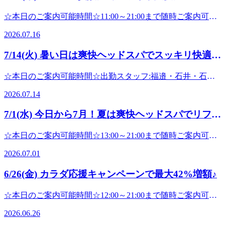
☆【Re.Ra.Ku パサージオ西新井店】
となります！※期間中お一人様1回限り※クーポンコード
☆本日のご案内可能時間☆11:00～21:00まで随時ご案内可能
「happy2026」の事前適用が必要ですさらに、リラクペイを
です。(最終受付20:20※30分コースの場合)☆ペアでのご案内
はじめてご利用のお客様は、1万円以上のチャージで20%増
2026.07.16
可能時間☆12:00～15:30まで随時ご案内可能です。(最終受付
額に♪※クーポンコード「newsummer26」の事前適用が必要
14:50※30分コースの場合)出勤スタッフ:福邉・小田-------------
ですチャージする前にコードの入力が必要ですのでお忘れな
7/14(火) 暑い日は爽快ヘッドスパでスッキリ快適
--------------------------------------------------------------------------------------
く☆ 【リラクペイカードって？】Re.Ra.Kuのお店で使える
に!【Re.Ra.Ku パサージオ西新井店】
---------------------------------------こんにちは!Re.Ra.Kuパサージオ
プリペイド式のカードです。お会計ごとにポイントが貯ま
☆本日のご案内可能時間☆出勤スタッフ:福邉・石井・石
西新井店です。今日も朝から暑いですね...；室内と室外での
り、たまったポイントをお支払い時に利用することもできま
田・中村10:55～21:00まで随時ご案内可能です。最終受付
温度差で疲れが溜まりやすく、ダルさや頭痛なども出やすく
2026.07.14
す。チャージ残高有効期限：チャージの日から150日間ポイ
20:20※30分コースの場合)☆ペアでのご案内可能時間☆12:10
なるので、羽織るもので調整したり、温かいものを食べたり
ント有効期限：ポイント取得日から365日間 夏バテに負け
～15:30まで随時ご案内可能です。(最終受付14:50※30分コー
飲んだりしてお身体の負担を減らしてあげましょう。身体を
7/1(水) 今日から7月！夏は爽快ヘッドスパでリフレ
ないカラダを！夏休みにご自身のお身体も労ってあげるのも
スの場合)----------------------------------------------------------こんにち
ほぐすなど外側からのアプローチもオススメです☆夏季限
大事ですよ♪お得にお身体のメンテナンスをはじめるなら、
ッシュ♪
は!Re.Ra.Kuパサージオ西新井店です。これから暑い日が続
定、冷たい炭酸泡を使用した【爽快ヘッドスパ】も暑い日に
☆本日のご案内可能時間☆13:00～21:00まで随時ご案内可能
キャンペーンを逃さず活用しましょう☆リラクではメインコ
きますが体調を崩されないようお気をつけ下さい。こまめに
はピッタリです!冷たさは一瞬で終わったあとはスッキリし
です。(最終受付20:20※30分コースの場合)☆ペアでのご案内
ースのボディケアやフットケアに加え、様々なオプションメ
水分補給をしたり日傘や帽子などで暑さ対策をしていきまし
て気持ちがいいですよ^^気になる方はお気軽にスタッフにお
2026.07.01
可能時間☆お問い合わせください。出勤スタッフ:小森・中
ニューもご用意しております。とくに、-５℃の炭酸泡を使
ょう!夏季限定、－５℃の炭酸泡を使用した【爽快ヘッドス
声掛け下さい♪ みなさまのご来店心よりお待ちしておりま
村-----------------------------------------------------------------------------------
った夏季限定のヘッドスパがオススメですよ♪ 受付時にお
パ】も今日みたいな暑い日にはピッタリです!ハンドケアや
6/26(金) カラダ応援キャンペーンで最大42%増額♪
す!お客様のお疲れ箇所に合ったコースをご一緒に考えてい
-------------------------------------------------------こんにちは!Re.Ra.Ku
疲れの箇所に合わせたご提案もさせて頂きますのでお気軽に
フットケアにもオススメです☆香りも選べるので気になる方
きます
パサージオ西新井店です。今日から７月ですね！暑さと湿度
ご来店下さいね♪Re.Ra.Kuでお得に健康習慣を始めましょ
はお気軽にスタッフにお声掛け下さい♪お客様のお疲れ箇所
^^★☆★☆★☆★☆★☆★☆★☆★☆★☆★☆★☆★☆★☆
☆本日のご案内可能時間☆12:00～21:00まで随時ご案内可能
で身体が重く感じている方もいるのでは？リラクでぜひお身
う！皆さまのご来店、心よりお待ちしています
に合ったコースをご一緒に考えていきます^^みなさまのご来
マッサージよりも気持ちいい!【肩甲骨ストレッチ】と【股
です。(最終受付20:20※30分コースの場合)☆ペアでのご案内
体全体をリフレッシュさせましょう♪とくに夏季限定の「爽
♪★☆★☆★☆★☆★☆★☆★☆★☆★☆★☆★☆★☆★☆
2026.06.26
店心よりお待ちしております!
関節ストレッチ】を取り入れたリラク系ボディケアRe.Ra.Ku
可能時間☆お問い合わせください。出勤スタッフ:中村・渡
快ヘッドスパ」がオススメですよ♪－５℃の炭酸泡でパチパ
マッサージよりも気持ちいい!【肩甲骨ストレッチ】と【骨
★☆★☆★☆★☆★☆★☆★☆★☆★☆★☆★☆★☆★☆★