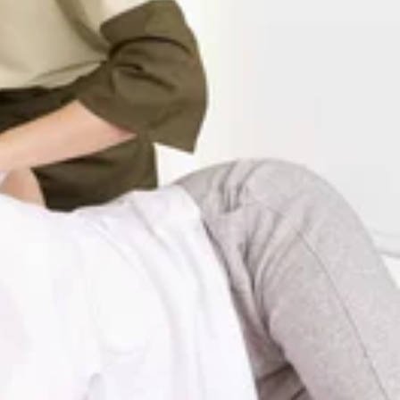
てお過ごしくださいね。夏といえば、お待ちかねの「サマーキャ
ります！※期間中お一人様1回限り※クーポンコード
クーポンコード「newsummer26」の事前適用が必要ですチ
イド式のカードです。お会計ごとにポイントが貯まり、たまった
イント取得日から365日間 夏バテに負けないカラダを！夏休
活用しましょう☆リラクではメインコースのボディケアやフッ
間☆12:00～15:30まで随時ご案内可能です。(最終受付
オススメですよ♪ 受付時にお疲れの箇所に合わせたご提案も
----------------------------------------こんにちは!Re.Ra.Kuパサージオ西新
しています
で、羽織るもので調整したり、温かいものを食べたり飲んだり
トレッチ】を取り入れたリラク系ボディケア♪Re.Ra.Ku
酸泡を使用した【爽快ヘッドスパ】も暑い日にはピッタリで
みなさまのご来店心よりお待ちしております!お客様のお疲れ箇
よりも気持ちいい!【肩甲骨ストレッチ】と【股関節ストレッ
コースの場合)☆ペアでのご案内可能時間☆12:10～15:30まで
井栄町1-17-1パサージオ西新井 2F&lt;営業時間&gt;10:00