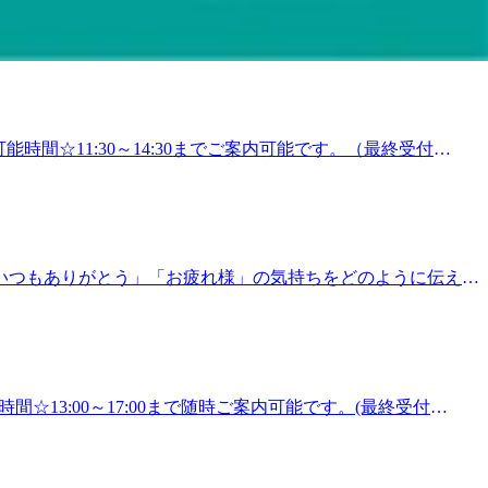
ィケア/フットケアを大切な人にプレゼントできます。 ▼eギフト購
習慣を始めましょう！皆さまのご来店、心よりお待ちしています
-------------------------------------------------------こんにち
※購入前に、下記リンクより利用可能店舗を必ずご確認ください
トレッチ】を取り入れたリラク系ボディケア♪Re.Ra.Ku
の時期は気圧・湿度の変動でお身体の調子を崩しやすくなりま
0
の他、オプションメニューも多数ご用意しております。 ●ヘ
元のリンパを流していきます。●オイルハンドケア：前腕か
なる足裏の角質を除去してスベスベ肌に。メインコースプラ
も大丈夫です。受付時にお疲れに合ったコースの提案をさせて
能時間☆11:30～14:30までご案内可能です。（最終受付
分コースそれ以上の方は90分以上のコースをおすすめしていま
---------------こんにちは!Re.Ra.Kuパサージオ西新井店です。只今eギフトでお得
ジよりも気持ちいい!【肩甲骨ストレッチ】と【骨盤ストレッ
Fキャンペーンスタートしています。「形に残るものもいいけれ
町1-17-1&lt;営業時間&gt;10:00～21:00
せんか？開催期間：2026年6月13日（土）〜 6月28日
月末まで利用可能店舗：当店をはじめとする対象のRe.Ra.Ku店
om/?
いつもありがとう」「お疲れ様」の気持ちをどのように伝えて
の【爽快ヘッドスパ】です！！炭酸泡で血行促進の効果が期待できますのでむくみが
に、とってもハッピーなお知らせです！本日6月13日（土）
度40～60%の方は60分以上のコースお疲れ度60～80%の
がスタートします！ キャンペーン概要開催期間：2026年6月
ッタリです！お疲れの箇所に合わせてスタッフがお客様に合った
限：ご購入日から4ヶ月後の月末まで（余裕を持って使っていただけ
】と【股関節ストレッチ】を取り入れたリラク系ボディケア
は除きます） 例えばこんな使い方におすすめ！*6月21日（日）の「父の
;営業時間&gt;10:00～21:00
の日は、リラクで「健康と癒やし」をプレゼント今年の父の日
間☆13:00～17:00まで随時ご案内可能です。(最終受付
のリラクゼーションを贈りませんか？このeギフトはデジタル
-------------------------------------------こんにちは!Re.Ra.Kuパサージ
ナルのデジタルメッセージカードも添えられるので、普段は照
ていないですか？気圧・湿度の変動でお身体の調子を崩しやす
ク（リラクグループ公式ギフトページ）にアクセス贈りたいチ
ます。 ●ボディケア：全身のもみほぐしで、血行と老廃物の
 【eギフトのご購入はこちらから！】https://reraku.egift-