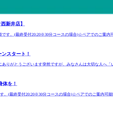
ギフトをご用意♪感謝のメッセージを添えてRe.Ra.Ku のボデ
すのでお気軽にご来店下さい♪ Re.Ra.Kuでお得に健康
------------------------------------------------------------
有効期限：購入日より4ヶ月後の月末利用店舗：Re.Ra.Ku 一部店舗のみ
★マッサージよりも気持ちいい!【肩甲骨ストレッチ】と【骨盤ス
ている本日です。しばらく梅雨らしい天気が続きそうですね。こ
ムページの利用可能店舗一覧に遷移します）
3東京都足立区西新井栄町1-17-1&lt;営業時間&gt;10:00～21:0
ょうね。 リラクではメインコースのボディケアやフットケア
ます。●ネックリンパケア：温感クリームやジェルを使用して首
オ西新井店】
●おなかケア：腸の動きの活性化を促します。●角質ケア：気に
という方は、予約時にメニューを決めずお時間のみのご予約で
です。(最終受付20:20※30分コースの場合)☆ペアでのご案内可
くらいの方は30分コースお疲れが60～70%くらいの方は60
----------------------------------------------------
☆★☆★☆★☆★☆★☆★☆★☆★☆★☆★☆★☆★マッサー
ろう♪ということで父の日にもぴったりな、eギフト30%OF
t;住所&gt;西新井駅から徒歩3分!!〒123-0843東京都足立区西新井栄
いつもありがとう」「お疲れ様」の気持ちを込めてプレゼントしま
ーンスタート！
が、通常価格より30%OFF！有効期限：ご購入日から4ヶ月後の
【eギフトのご購入はこちらから！】https://reraku.egift-store.c
にありがとうございます突然ですが、みなさんは大切な人へ「
p;utm_campaign=servicesite今月のおすすめは、毎年大好評
フレッシュできる時間をプレゼントしたいな…」そんなあなた
やハンドケアにもご利用いただけます。＊10分330円～お疲れ
」が、なんと【30%OFF】で買えちゃう超お得なキャンペーン
スがおすすめです!30分から利用できますのでスキマ時間にもピ
00円以上のeギフトチケットが、通常価格より30%OFF！有効期
ております!マッサージよりも気持ちいい!【肩甲骨ストレッチ
お身体を！
ell Epoc各店、RuamRuam各店（※Spa Re.Ra.Ku
〒123-0843東京都足立区西新井栄町1-17-1パサージオ西新井 2F&lt
頃の感謝に。いつも頑張っている自分へのご褒美に。 今年の父
す。(最終受付20:20※30分コースの場合)☆ペアでのご案内可能時
様。ゆっくり体を休めてね」というメッセージと一緒に、極上
----------------------------------------------------------------
にも、スマホからその場ですぐに贈ることができます！オリジ
気が続いていますね。朝晩は肌寒く感じますが、風邪などひい
ッセージ eギフトの購入方法はとってもカンタン！下記のリン
リラクではお身体の状態にあわせたメニューを多数ご用意してい
rd、JCB、American Express、Dinersがご利用いただけます）