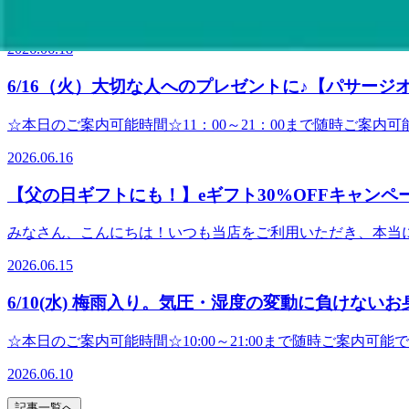
───────────────────オンラインで手軽に贈れるe
夫です！受付時にお疲れの箇所に合わせたご提案もさせて頂きま
☆ペアでのご案内可能時間☆お問い合わせください。出勤スタッフ:中村・渡部-----------------------
入はこちらhttps://app.reraku.jp/r/IIoAse 
♪★☆★☆★☆★☆★☆★☆★☆★☆★☆★☆★☆★☆★☆★☆
は!Re.Ra.Kuパサージオ西新井店です。朝から雨が降っ
https://app.reraku.jp/r/45tEe1（リラク公式ホー
2026.06.18
パサージオ西新井店&lt;住所&gt;西新井駅から徒歩3分!!〒123-084
す。お身体を元気に保つためにも、しっかりケアしていきまし
ッドスパ：頭皮や目の周りをほぐし、眼精疲労の緩和を促し
6/16（火）大切な人へのプレゼントに♪【パサージ
ら手のひらまで、香りの良いクリームを使ってほぐします。
スαで、お試しくださいね♪ いろいろあって迷ってしまう！
☆本日のご案内可能時間☆11：00～21：00まで随時ご案内可能
いただきますので、気ままにお越しくださいね。お疲れが40%
13:50※30分コースの場合)出勤スタッフ:石井・小森・石田-------------------
す。 皆さまのご来店、心よりお待ちしています♪★☆★☆★
2026.06.16
なキャンペーン実施中です！！大切な人へ“癒やしの時間”を贈
チ】を取り入れたリラク系ボディケア♪Re.Ra.Kuパサージオ西新井店&l
ど、たまには心も体もリフレッシュできる時間」を大切な人へ「
【父の日ギフトにも！】eギフト30%OFFキャンペ
（日）の16日間！特典内容：3,000円以上のeギフトチケット
舗、Bell Epoc各店、RuamRuam各店（※Spa Re.Ra.Kuは除きます）
みなさん、こんにちは！いつも当店をご利用いただき、本当
utm_source=HP&amp;utm_medium=footer&am
いますか？「形に残るものもいいけれど、たまには心も体もリ
気になる方にもおすすめです＾＾ヘッドスパだけでなくフットケア
2026.06.15
から、スマホで簡単にリラクゼーション体験が贈れる「eギフト
方は90分以上のコースそれ以上の方は100～120分のコー
13日（土）〜 6月28日（日）の16日間！特典内容：3,0
コースを提案いたします。みなさまのご来店心よりお待ちし
6/10(水) 梅雨入り。気圧・湿度の変動に負けない
ます）利用可能店舗：当店をはじめとする対象のRe.Ra.Ku店舗、B
Re.Ra.Kuパサージオ西新井店&lt;住所&gt;西新井駅から徒歩3分!!
日」のプレゼントに！*お世話になっている大切な方への日
☆本日のご案内可能時間☆10:00～21:00まで随時ご案内可能で
は、いつもお仕事や家事を頑張っているお父さんに「お疲れ
16:20※30分コースの場合)出勤スタッフ:小森・石井・中村-------------------------------
ギフトなので、遠方に住んでいてなかなか会えないお父さん
2026.06.10
オ西新井店です。関東甲信も梅雨入りし、すっきりしない天
れくさくて言えない感謝の気持ちもバッチリ伝わりますよメ
いこの時期は、お身体のメンテナンスをしていきましょう！
ケットを選んで、クレジットカードで決済するだけ！ （Visa、MasterCa
記事一覧へ