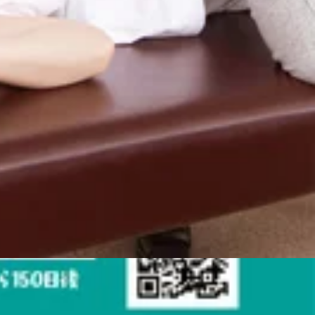
こんにちは!Re.Ra.Kuパサージオ西新井店です。これから暑い日が続きますが体調を崩
℃の炭酸泡を使用した【爽快ヘッドスパ】も今日みたいな暑
掛け下さい♪お客様のお疲れ箇所に合ったコースをご一緒に考
★マッサージよりも気持ちいい!【肩甲骨ストレッチ】と【股
3東京都足立区西新井栄町1-17-1パサージオ西新井 2F&lt;営業
時間☆お問い合わせください。出勤スタッフ:小森・中村-------
------------こんにちは!Re.Ra.Kuパサージオ西新井店です。今日から７月ですね！暑さと湿度で身体が重
がオススメですよ♪－５℃の炭酸泡でパチパチっシュワっと爽
します。よって血液の流れがよくなり、酸素や栄養が皮膚や頭皮
種類からお選びいただけます。どちらも心休まる香りです♪香
スを整えるよう促されます。 炭酸スカルプスプレーは頭皮だ
時間☆お問い合わせください。出勤スタッフ:中村・渡部-------
合わせたお得なセットコースをご用意しています。メインコー
井店です。25周年記念「カラダ応援キャンペーン」がはじまりました！リラクペイチャージで 最大
れに合ったコースの提案をさせていただきますので、お気軽に
 9,000円以上 ： 11％増額たとえば、70,000円チャージで、
分以上のコースをおすすめしています。皆さまのご来店、心よりお
円分に※期間中お一人様1回限り※クーポンコード「lucky2026」の事前
トレッチ】と【骨盤ストレッチ】を取り入れたリラク系ボディ
ンです！お得に利用するなら今がチャンスです♪【リラクペイカ
0:00～21:00
お支払い時に利用することもできます。チャージ残高有効期限：
」を。離れていても、感謝の気持ちをeギフトで届けません
ットケアに加え様々なメニューをご用意しております。【メイン
しました！ これに伴い、ご用意している販売上限数に達し次
いるとされる末梢神経をアロマオイルでほぐしながら刺激し
も、ぜひお早めにお買い求めくださ
【オプションメニュー】●ヘッドスパ：頭皮や目の周りをほぐ
限定で、eGiftが “30％OFF” でご購入いただけます。※上限に達
オイルハンドケア：前腕から手のひらまで、香りの良いクリ
────────────︎ Re.Ra.Ku の eGift 概要
ベ肌に。 いろいろあってコース迷っちゃう…という方も大丈