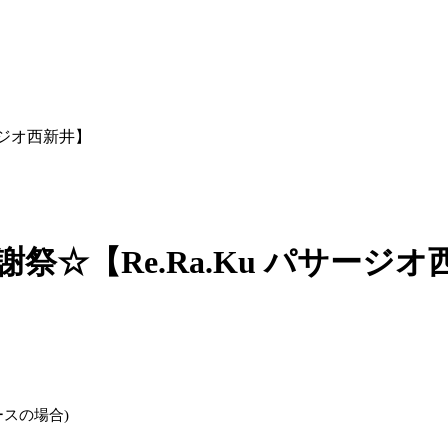
パサージオ西新井】
周年感謝祭☆【Re.Ra.Ku パサージ
ースの場合)