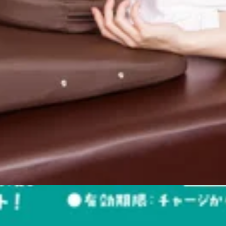
---------------------------------------------
日傘や帽子などで暑さ対策をしていきましょう!夏季限定、－５
メです☆香りも選べるので気になる方はお気軽にスタッフにお声
ッシュ♪
!★☆★☆★☆★☆★☆★☆★☆★☆★☆★☆★☆★☆★☆★☆
ジオ西新井店&lt;住所&gt;西新井駅から徒歩3分!!〒123-084
です。(最終受付20:20※30分コースの場合)☆ペアでのご案内可能
------------------------------------------------------------
フレッシュさせましょう♪とくに夏季限定の「爽快ヘッドスパ」
血管を膨張させる ボーア反応 が起こることで、血管が拡張
♪ ソフトラベンダーの香りとブルーミングリモーネの香り２
起こり、体温や睡眠、ホルモンの分泌、免疫機能などのバラン
です。(最終受付20:20※30分コースの場合)☆ペアでのご案内可能
です♪期間限定で、爽快ヘッドスパ＋ボディケア として組み
--------------------------こんにちは!Re.Ra.Kuパサージオ西新
ーを決めずお時間のみのご予約でも大丈夫です。受付時にお疲
 37,000円以上 ： 35％増額● 24,000円以上 ： 25％増額●
疲れが60～70%くらいの方は60分コースそれ以上の方は90
00円チャージで、30,000円分に9,000円チャージで、 10,000
☆★☆★☆★☆★☆★マッサージよりも気持ちいい!【肩甲骨ス
eギフトが大好評！
なく☆2026.7.17(金)までの期間限定のバク増キャンペー
!!〒123-0843東京都足立区西新井栄町1-17-1&lt;営業時間&gt;1
カードです。お会計ごとにポイントが貯まり、たまったポイントを
上限達成で早期終了の可能性あり 父の日に、日頃の「ありがとう
日から365日間 リラクでは、メインコースのボディケアやフ
さまで販売開始からわずか4日間で100万円の販売を突破いた
の排出を促します。●オイルフットケア：臓器や器官と繋がって
いただく可能性がございます。「まだ大丈夫」と思っている方
レッチ要素を加え、筋肉の柔軟性＆可動域も向上させます。 
ンペーン！───────────────────6月28日（日）までの期間
クリームやジェルを使用して首元のリンパを流していきます。●
♪
00円 ︎ 3,500円（税込）3,000円 ︎ 2,100円（税込） ───────
促します。●角質ケア：気になる足裏の角質を除去してスベス