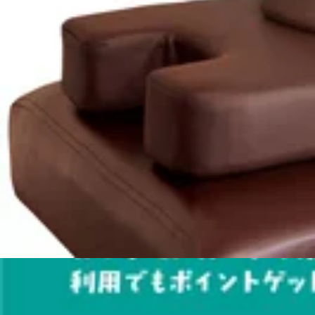
随時ご案内可能です。(最終受付14:50※30分コースの場合)-------------
～21:00
2026.07.14
されないようお気をつけ下さい。こまめに水分補給をしたり
い日にはピッタリです!ハンドケアやフットケアにもオスス
7/1(水) 今日から7月！夏は爽快ヘッドスパでリフレ
えていきます^^みなさまのご来店心よりお待ちしております
関節ストレッチ】を取り入れたリラク系ボディケアRe.Ra.Kuパサー
☆本日のご案内可能時間☆13:00～21:00まで随時ご案内可能
時間&gt;10:00～21:00
-----------------------------------------------------------
2026.07.01
く感じている方もいるのでは？リラクでぜひお身体全体をリ
快です！ 二酸化炭素が皮膚に吸収され、酸素を供給しようと
6/26(金) カラダ応援キャンペーンで最大42%増額♪
に届きやすくなります。お身体全体が涼しくスッキリしますよ
りの分子を嗅覚がキャッチすると感情・本能への働きかけが
☆本日のご案内可能時間☆12:00～21:00まで随時ご案内可能
けでなく、フットケアやハンドケアに追加するのもオススメ
---------------------------------------------
スに10分から追加することもできますよ☆ 予約時にメニュ
2026.06.26
42％増額となります！ チャージ額● 70,000円以上 ： 42％増額●
お越しくださいね。お疲れが40%くらいの方は30分コースお
100,000円分に！37,000円チャージで、50,000円分に24,0
待ちしています♪★☆★☆★☆★☆★☆★☆★☆★☆★☆★
【販売開始4日間で100万円販売突破】30%OFFの
適用が必要チャージする前にコードの入力が必要ですのでお忘れ
ケア♪Re.Ra.Kuパサージオ西新井店&lt;住所&gt;西新井駅から徒歩3分
ードって？】Re.Ra.Kuのお店で使えるプリペイド式の
【30%OFF】＼4日で100万円販売突破！／大好評につき
チャージの日から150日間ポイント有効期限：ポイント取得
か？ ただいま開催中の期間限定キャンペーンですが、おかげ
コース】●ボディケア：全身のもみほぐしで、血行と老廃物
2026.06.20
第、期間内であっても予告なくキャンペーンを終了とさせて
活性化を促します。●リフレッシュコース：ボディケアにスト
い！ ───────────────────︎期間限定30％OFFキャ
し、眼精疲労の緩和を促します。●ネックリンパケア：温感
6/18（木）様々なオプションメニューがありますよ
し次第、早期終了する場合がございます。 10,000円 ︎ 7,000円（税込）5,0
ームを使ってほぐします。●おなかケア：腸の動きの活性化を