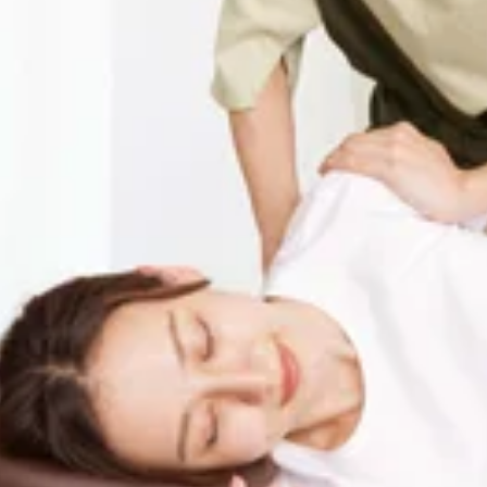
WEB予約する
2％増額！
が続いていますが、睡眠はとれていますか？熱中症にお気をつけ
（金）の期間限定で、リラクペイチャージが最大42％増額とな
はじめてご利用のお客様は、1万円以上のチャージで20%増額に♪※
ラクペイカードって？】Re.Ra.Kuのお店で使えるプリペ
Ra.Ku パサージオ西新井店】
高有効期限：チャージの日から150日間ポイント有効期限：ポ
お身体のメンテナンスをはじめるなら、キャンペーンを逃さず
す。(最終受付20:20※30分コースの場合)☆ペアでのご案内可能時
す。とくに、-５℃の炭酸泡を使った夏季限定のヘッドスパが
----------------------------------------------------------------
でお得に健康習慣を始めましょう！皆さまのご来店、心よりお待ち
度差で疲れが溜まりやすく、ダルさや頭痛なども出やすくなるの
★マッサージよりも気持ちいい!【肩甲骨ストレッチ】と【骨盤ス
ど外側からのアプローチもオススメです☆夏季限定、冷たい炭
0843東京都足立区西新井栄町1-17-1&lt;営業時間&gt;
【Re.Ra.Ku パサージオ西新井店】
ですよ^^気になる方はお気軽にスタッフにお声掛け下さい♪ 
★☆★☆★☆★☆★☆★☆★☆★☆★☆★☆★☆★マッサージ
:55～21:00まで随時ご案内可能です。最終受付20:20※30分
t;住所&gt;西新井駅から徒歩3分!!〒123-0843東京都足立区西新