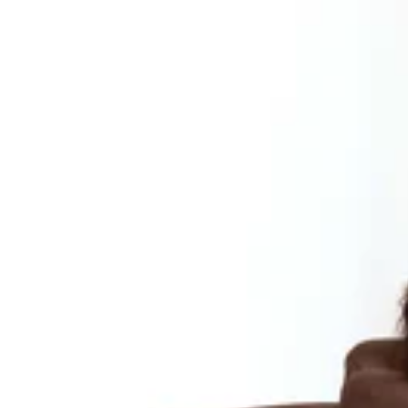
電話予約する
03-5681-5550
最近のブログ
7/23(木) 「サマーキャンペーン」 リラクペイ最大4
こんにちは!Re.Ra.Kuパサージオ西新井店です。暑い日
ンペーン」がはじまっています！7月18日（土）～7月31日
2026.07.23
「happy2026」の事前適用が必要ですさらに、リラクペイを
ャージする前にコードの入力が必要ですのでお忘れなく☆ 【リ
7/16(木) －５℃の炭酸泡でスッキリ爽快に☆【Re.
ポイントをお支払い時に利用することもできます。チャージ残
みにご自身のお身体も労ってあげるのも大事ですよ♪お得に
☆本日のご案内可能時間☆11:00～21:00まで随時ご案内可能で
トケアに加え、様々なオプションメニューもご用意しておりま
14:50※30分コースの場合)出勤スタッフ:福邉・小田----------------------------------
させて頂きますのでお気軽にご来店下さいね♪Re.Ra.Ku
2026.07.16
井店です。今日も朝から暑いですね...；室内と室外での温
♪★☆★☆★☆★☆★☆★☆★☆★☆★☆★☆★☆★☆★☆★☆
してお身体の負担を減らしてあげましょう。身体をほぐすな
パサージオ西新井店&lt;住所&gt;西新井駅から徒歩3分!!〒123-
7/14(火) 暑い日は爽快ヘッドスパでスッキリ快適に!
す!冷たさは一瞬で終わったあとはスッキリして気持ちがいい
所に合ったコースをご一緒に考えていきます^^★☆★☆★☆
☆本日のご案内可能時間☆出勤スタッフ:福邉・石井・石田・中村10
チ】を取り入れたリラク系ボディケアRe.Ra.Kuパサージオ西新井店&l