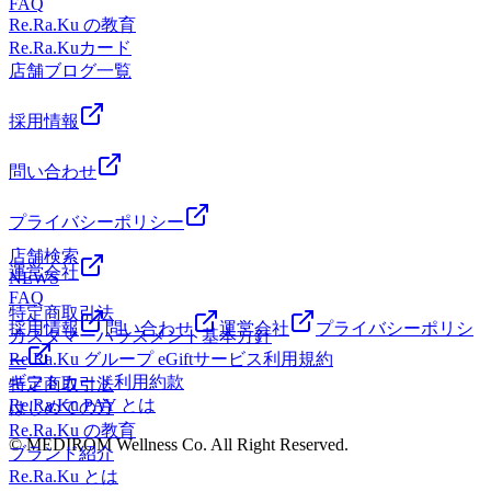
FAQ
(土)の空き状況】・１２：００～・１４：３０～ ・１６：
て「10％分」が自動で増額されます。（例：10,000円チャー
Re.Ra.Ku の教育
００～ ペアでのご案内も可能です！・１８：００～ ペア
ジで11,000円分に！）https://reraku.jp/about_rerakupay有効期
Re.Ra.Kuカード
でのご案内も可能です！・～２０：２０ 最終受付【7月19
限： チャージした日から150日間 私たちは皆様の健康で快適
店舗ブログ一覧
日(日)の空き状況】・１０：００～ ・１２：００～ ペア
な生活をサポートしていきます。皆様のご利用を心よりお待
でのご案内も可能です！・１7：００～ ペアでのご案内も
ちしております。
可能です！・～２０：２０ 最終受付【7月20日(月)海の日
採用情報
の空き状況】・１０：００～ ・１３：００～ ・１7：０
０～ ペアでのご案内も可能です！最終日はご予約で埋まっ
問い合わせ
てきているので、前日までのご来店をオススメいたします♪
皆様のご来店心よりお待ちしております♪Re.Ra.Ku ニトリ
プライバシーポリシー
モール相模原店【電話番号】042-704-8370【営業時間】
店舗検索
10:00-21:00(最終受付20：30)年中無休【住所】〒252-0331神
運営会社
NEWS
奈川県相模原市南区大野台6-1-1ニトリモール2F駐車場無料
FAQ
完備
特定商取引法
採用情報
問い合わせ
運営会社
プライバシーポリシ
カスタマーハラスメント基本方針
Re.Ra.Ku グループ eGiftサービス利用規約
ー
ギフトカード利用約款
特定商取引法
Re.Ra.Ku PAY とは
はじめての方
Re.Ra.Ku の教育
© MEDIROM Wellness Co. All Right Reserved.
ブランド紹介
Re.Ra.Ku とは