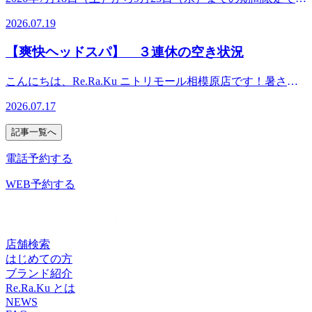
りましたら受け付けておりますので、お気軽にお問合せくだ
「スペシャルバリューキャンペーン」を開催いたします。本
さい♪【７月２４日(金)の空き状況】・１６：００～ ・１
2026.07.19
キャンペーンでは、独自決済サービス「リラクペイ／リラク
７：４０～ ペアでのご案内も可能です！【７月２５日(土)
ペイカード」へのチャージ時に10%のボーナス（増額）を付
の空き状況】・１０：００～ ・１２：００～ ペアでのご
【爽快ヘッドスパ】 ３連休の空き状況
与いたします。 夏の「隠れ疲労」や「冷房冷え」を徹底サ
案内も可能です！・１４：００～ ペアでのご案内も可能で
ポート2026年の夏も厳しい暑さが予想される中、屋外の猛暑
す！皆様のご来店心よりお待ちしております♪Re.Ra.Ku ニ
こんにちは、Re.Ra.Ku ニトリモール相模原店です！暑さが
と室内の冷房による激しい寒暖差から、自律神経の乱れや
トリモール相模原店【電話番号】042-704-8370【営業時間】
増してきましたがいかがお過ごしでしょうか？当店では夏季
「夏バテ」「冷房冷え」による身体の重だるさを訴える方が
2026.07.17
10:00-21:00(最終受付20：30)年中無休【住所】〒252-0331神
限定「爽快ヘッドスパ」を好評提供中です！ひんやりパチパ
増えることが懸念されます。また、お盆休みの帰省や旅行な
奈川県相模原市南区大野台6-1-1ニトリモール2F駐車場無料
チとした炭酸泡で、頭をスーッとスッキリ爽快にしていきま
ど、お出かけが増えるこの季節は、移動による疲労も蓄積し
記事一覧へ
完備
す！目まわり頭まわりをほぐすドライヘッドスパに炭酸泡を
がちです。当グループでは、皆様がこの夏を健康に、そして
使用することで、周りの血液の流れを促していきます！＜爽
電話予約する
快適に乗り切っていただけるよう、日頃のメンテナンスをよ
快ヘッドスパ＞１０分 １，６５０円（税込）２０分 ３，
りお得に継続できる「スペシャルバリューキャンペーン」を
１９０円（税込）爽快ヘッドスパを受ける時間は取れないけ
WEB予約する
実施いたします。この機会にぜひご利用ください。 「スペ
ど、最後に頭頂部をスッキリさせたい！という方には、１プ
シャルバリューチケットキャンペーン」概要期間中、店頭ま
ッシュ１１０円で施術の最後に提供することも可能です◎ぜ
たはオンラインにて「リラクペイ/リラクペイカード」に1万
ひご興味のある方はお声がけください♪さて、本日から週末
円以上チャージしていただくと、10％分が増額されるお得な
３連休の空き状況は以下の通りです。直前のご予約もご案内
店舗検索
特典が適用されます。期間中は何度でもご利用いただけま
枠に空きがありましたら受け付けておりますので、お気軽に
はじめての方
す。 実施期間2026年7月18日（土） ～ 2026年9月23日（水）
お問合せください♪【7月17日(金)の空き状況】・１５：００
ブランド紹介
利用可能店舗 全国のRe.Ra.Ku Group 店舗（※Spa Re.Ra.Ku
～ ペアでのご案内も可能です！・１７：００～ ペアでの
Re.Ra.Ku とは
を除く）購入方法 店頭・オンライン：リラクペイ / ペイカー
ご案内も可能です！・～２０：２０ 最終受付【7月18日
NEWS
ドチャージ10,000円以上のチャージで、チャージ金額に対し