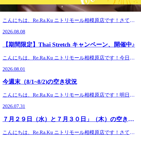
価格でご提供中です。暑さでお疲れが溜まりやすい時期です
８月８日（土）と８月９日（日）の空き状況♪
ので、ぜひこの機会にゆったり、タイ古式ストレッチを受け
にいらしてください♪ さて、本日と明日の空き状況は以下の
こんにちは、Re.Ra.Ku ニトリモール相模原店です！さて、
通りです。直前のご予約もご案内枠に空きがありましたら受
本日と明日の空き状況は以下の通りです。直前のご予約もご
け付けておりますので、お気軽にお問合せください♪【8月9
2026.08.08
案内枠に空きがありましたら受け付けておりますので、お気
日(日)の空き状況】・１3：００～・１5：００～・１6：1０
軽にお問合せください♪【８月８日(月)の空き状況】・１
～ ペアでのご案内も可能です！【8月10日(月)の空き状
【期間限定】Thai Stretch キャンペーン、開催中♪
２：００～・１５：００～ ペアでのご案内も可能です！・
況】・１2：40～ ・１3：20～・１7：20～ ペアでのご案
１７：００～ ペアでのご案内も可能です！【８月９日(日)
内も可能です！皆様のご来店心よりお待ちしております
こんにちは、Re.Ra.Ku ニトリモール相模原店です！今日か
の空き状況】・１０：００～ ・１４：００～ ペアでのご
♪Re.Ra.Ku ニトリモール相模原店【電話番号】042-704-
ら８月ですね。気温もぐんぐん上がり、本格的な夏がやって
案内も可能です！・１６：００～ ペアでのご案内も可能で
2026.08.01
8370【営業時間】10:00-21:00(最終受付20：30)年中無休【住
きました。暑さで疲れがたまりやすい時期ですので、こまめ
す！皆様のご来店心よりお待ちしております♪Re.Ra.Ku ニ
所】〒252-0331神奈川県相模原市南区大野台6-1-1ニトリモー
な水分補給や塩分、栄養補給を心がけ、熱中症には十分お気
トリモール相模原店【電話番号】042-704-8370【営業時間】
今週末（8/1~8/2)の空き状況
ル2F駐車場無料完備
を付け下さい。 只今、Re.Ra.Ku ニトリモール相模原店で
10:00-21:00(最終受付20：30)年中無休【住所】〒252-0331神
は、【Thai Stretch キャンペーン】を開催中です！【期間：
奈川県相模原市南区大野台6-1-1ニトリモール2F駐車場無料
こんにちは、Re.Ra.Ku ニトリモール相模原店です！明日か
8/31迄】 120分コース 14,850円 → 13,850円（税込） 150
完備
ら8月ですね。皆さま睡眠、食事をしっかりとって、暑い夏
分コース 18,150円 → 17,150円（税込） 180分コース
2026.07.31
を乗り切っていきましょう！さて今週末の空き状況は以下の
21,450円 → 20,450円（税込） ※120分以上のコース
通りです。直前のご予約もご案内枠に空きがありましたら受
1,000円OFF！ ※他割引併用不可さらに、オイルフットケア
７月２９日（水）と７月３０日」（木）の空き状
け付けておりますので、お気軽にお問合せください♪【８月
やハーブボールと併用でお受けいただくと、【1,000円
況♪
１日（土)の空き状況】・１２：００～・１５：００～ ペ
OFF】になります！期間中にタイ古式コースを3回ご利用い
こんにちは、Re.Ra.Ku ニトリモール相模原店です！さて、
アでのご案内も可能です！・１９：００～ 【８月２日(日)
ただくと、9月末までに、1回使える特典をプレゼント！【特
本日と明日の空き状況は以下の通りです。直前のご予約もご