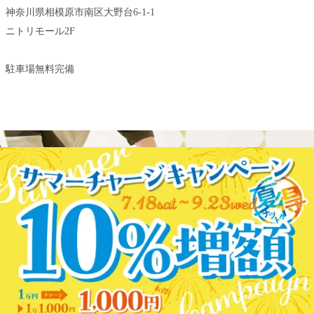
神奈川県相模原市南区大野台6-1-1
ニトリモール2F
駐車場無料完備
WEB予約する
電話予約する
042-704-8370
最近のブログ
8/9日(日)と10日(月)の空き情報☆
こんにちは、Re.Ra.Ku ニトリモール相模原店です！只今、
当店では【Thai Stretch キャンペーン】を開催しておりま
2026.08.09
す！120分以上のコースが、1,000円OFF！！のキャンペーン