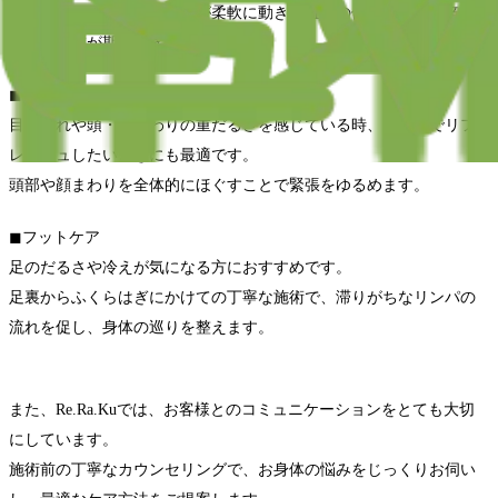
首、肩、腰など全身の筋肉が柔軟に動き、血行の促進を促し、辛い
疲れの軽減が期待できます。
◼︎ヘッドスパ
目の疲れや頭・首まわりの重だるさを感じている時、短時間でリフ
レッシュしたいときにも最適です。
頭部や顔まわりを全体的にほぐすことで緊張をゆるめます。
◼︎フットケア
足のだるさや冷えが気になる方におすすめです。
足裏からふくらはぎにかけての丁寧な施術で、滞りがちなリンパの
流れを促し、身体の巡りを整えます。
また、Re.Ra.Kuでは、お客様とのコミュニケーションをとても大切
にしています。
施術前の丁寧なカウンセリングで、お身体の悩みをじっくりお伺い