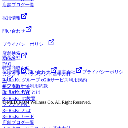
店舗ブログ一覧
採用情報
問い合わせ
プライバシーポリシー
店舗検索
運営会社
NEWS
FAQ
特定商取引法
採用情報
問い合わせ
運営会社
プライバシーポリシ
カスタマーハラスメント基本方針
Re.Ra.Ku グループ eGiftサービス利用規約
ー
ギフトカード利用約款
特定商取引法
Re.Ra.Ku PAY とは
はじめての方
Re.Ra.Ku の教育
© MEDIROM Wellness Co. All Right Reserved.
ブランド紹介
Re.Ra.Ku とは
Re.Ra.Kuカード
店舗ブログ一覧