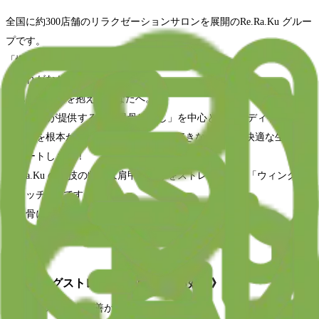
全国に約300店舗のリラクゼーションサロンを展開のRe.Ra.Ku グルー
プです。
「慢性的な肩の疲れや腰の疲れに悩んでいる…」
「疲れがなかなか取れない…」
そんなお悩みを抱えるあなたへ。
Re.Ra.Ku が提供する「肩甲骨はがし」を中心としたボディケアで、
お疲れを根本からケアし、マッサージ好きなあなたの快適な生活を
サポートします！
Re.Ra.Ku の手技の特徴は肩甲骨周りをストレッチする「ウィングス
トレッチ®︎」です。
肩甲骨には、なんと17種類もの筋肉がついています。
肩甲骨が動きやすくなると…こんなにもメリットが！
《ウィングストレッチで期待できる効果》
◼︎肩や首の疲れの改善が期待できる