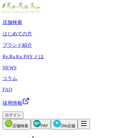
店舗検索
はじめての方
ブランド紹介
Re.Ra.Ku PAY とは
NEWS
コラム
FAQ
採用情報
ログイン
店舗検索
PAY
Orb店舗