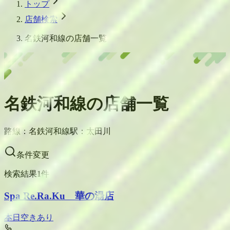
トップ
店舗検索
名鉄河和線の店舗一覧
名鉄河和線の店舗一覧
路線：
名鉄河和線
駅：
太田川
条件変更
検索結果
1
件
Spa Re.Ra.Ku 華の湯店
本日空きあり